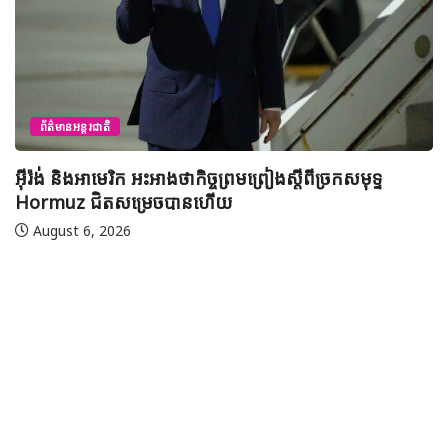
ព័ត៌មានជាតិ
យុវសិស្សកម្ពុជា២រូបចូលរួមប្រឡងទន្ទេញគម្ពីរអាល់គូរអានច
មាត់លំដាប់ពិភពលោក លើកទី៤៦ នៅទីក្រុងម៉ាក់កះ ប្រទេស
អារ៉ាប៊ីសាអូឌីត
August 7, 2026