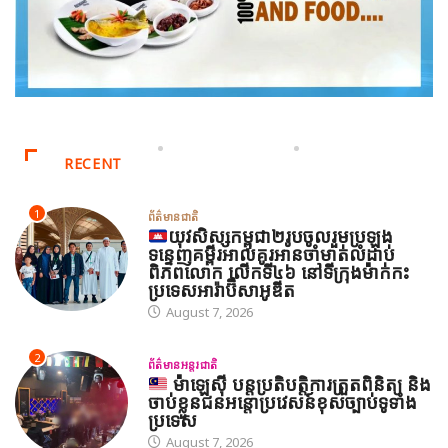
RECENT
1
ព័ត៌មានជាតិ
យុវសិស្សកម្ពុជា២រូបចូលរួមប្រឡង
ទន្ទេញគម្ពីរអាល់គូរអានចាំមាត់លំដាប់
ពិភពលោក លើកទី៤៦ នៅទីក្រុងម៉ាក់កះ
ប្រទេសអារ៉ាប៊ីសាអូឌីត
August 7, 2026
2
ព័ត៌មានអន្តរជាតិ
ម៉ាឡេស៊ី បន្តប្រតិបត្តិការត្រួតពិនិត្យ និង
ចាប់ខ្លួនជនអន្តោប្រវេសន៍ខុសច្បាប់ទូទាំង
ប្រទេស
August 7, 2026