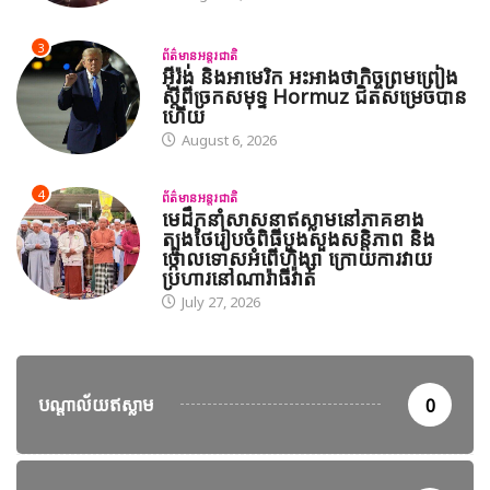
3
ព័ត៌មានអន្តរជាតិ
អ៊ីរ៉ង់ និងអាមេរិក អះអាងថាកិច្ចព្រមព្រៀង
ស្តីពីច្រកសមុទ្ទ Hormuz ជិតសម្រេចបាន
ហើយ
August 6, 2026
4
ព័ត៌មានអន្តរជាតិ
មេដឹកនាំសាសនាឥស្លាមនៅភាគខាង
ត្បូងថៃរៀបចំពិធីបួងសួងសន្តិភាព និង
ថ្កោលទោសអំពើហិង្សា ក្រោយការវាយ
ប្រហារនៅណារ៉ាធីវ៉ាត់
July 27, 2026
បណ្តាល័យឥស្លាម
0