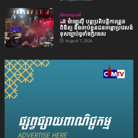
ព័ត៌មានអន្តរជាតិ
ម៉ាឡេស៊ី បន្តប្រតិបត្តិការត្រួត
ពិនិត្យ និងចាប់ខ្លួនជនអន្តោប្រវេសន៍
ខុសច្បាប់ទូទាំងប្រទេស
August 7, 2026