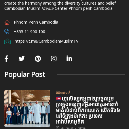
create the harmony among the diversity cultures and belief
Cambodian Muslim
Media
Center Phnom penh Cambodia
Phnom Penh Cambodia
+855 11 900 100
https://t.me/CambodianMuslimTV
Popular Post
ព័ត៌មានជាតិ
យុវសិស្សកម្ពុជា២រូបចូលរួម
ប្រឡងទន្ទេញគម្ពីរអាល់គូរអានចាំ
មាត់លំដាប់ពិភពលោក លើកទី៤៦
នៅទីក្រុងម៉ាក់កះ ប្រទេស
អារ៉ាប៊ីសាអូឌីត
August 7, 2026