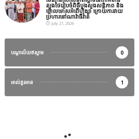
ត្បូងថៃរៀបចំពិធីបួងសួងសន្តិភាព និង
ថ្កោលទោសអំពើហិង្សា ក្រោយការវាយ
ប្រហារនៅណារ៉ាធីវ៉ាត់
July 27, 2026
បណ្តាល័យឥស្លាម
0
អាល់គួរអាន
1