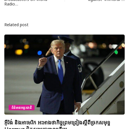
Radio…
Related post
ព័ត៌មានជាតិ
យុវសិស្សកម្ពុជា២រូបចូលរួមប្រឡងទន្ទេញគម្ពីរអាល់គូរអានចាំ
មាត់លំដាប់ពិភពលោក លើកទី៤៦ នៅទីក្រុងម៉ាក់កះ ប្រទេស
អារ៉ាប៊ីសាអូឌីត