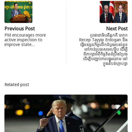
Previous Post
Next Post
PM encourages more
ប្រធានាធិបតីតួកគី លោក
active inspection to
Recep Tayyip Erdogan នឹង
improve state…
ធ្វើទស្សនកិច្ចលើកដំបូង​របស់ខ្លួន
ទៅកាន់​ប្រទេសអេហ្ស៊ីប ដើម្បី
ពិភាក្សាអំពីកិច្ចខិតខំប្រឹងប្រែង
ដើម្បីបញ្ឈប់ការបង្ហូរឈាម នៅ
ក្នុងតំបន់ហ្គា​ហ្សា
Related post