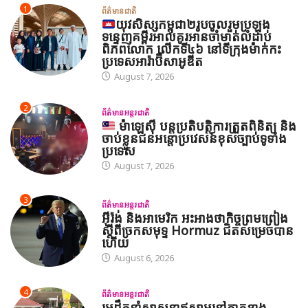
1
ព័ត៌មានជាតិ
យុវសិស្សកម្ពុជា២រូបចូលរួមប្រឡង
ទន្ទេញគម្ពីរអាល់គូរអានចាំមាត់លំដាប់
ពិភពលោក លើកទី៤៦ នៅទីក្រុងម៉ាក់កះ
ប្រទេសអារ៉ាប៊ីសាអូឌីត
August 7, 2026
2
ព័ត៌មានអន្តរជាតិ
ម៉ាឡេស៊ី បន្តប្រតិបត្តិការត្រួតពិនិត្យ និង
ចាប់ខ្លួនជនអន្តោប្រវេសន៍ខុសច្បាប់ទូទាំង
ប្រទេស
August 7, 2026
3
ព័ត៌មានអន្តរជាតិ
អ៊ីរ៉ង់ និងអាមេរិក អះអាងថាកិច្ចព្រមព្រៀង
ស្តីពីច្រកសមុទ្ទ Hormuz ជិតសម្រេចបាន
ហើយ
August 6, 2026
4
ព័ត៌មានអន្តរជាតិ
មេដឹកនាំសាសនាឥស្លាមនៅភាគខាង