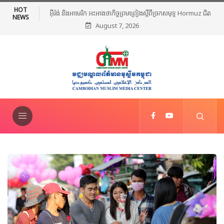
HOT
អ៊ីរ៉ង់ និងអាមេរិក អះអាងថាកិច្ចព្រមព្រៀងស្តីពីច្រកសមុទ្ទ Hormuz ជិត
NEWS
August 7, 2026
សម្រេចបានហើយ