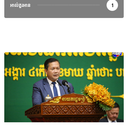
អាល់គួរអាន
1