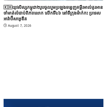
🇰🇭យុវសិស្សកម្ពុជា២រូបចូលរួមប្រឡងទន្ទេញគម្ពីរអាល់គូរអាន
ចាំមាត់លំដាប់ពិភពលោក លើកទី៤៦ នៅទីក្រុងម៉ាក់កះ ប្រទេស
អារ៉ាប៊ីសាអូឌីត
August 7, 2026
🇲
ប្