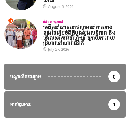
ហើយ
August 6, 2026
4
ព័ត៌មានអន្តរជាតិ
មេដឹកនាំសាសនាឥស្លាមនៅភាគខាង
ត្បូងថៃរៀបចំពិធីបួងសួងសន្តិភាព និង
ថ្កោលទោសអំពើហិង្សា ក្រោយការវាយ
ប្រហារនៅណារ៉ាធីវ៉ាត់
July 27, 2026
បណ្តាល័យឥស្លាម
0
អាល់គួរអាន
1