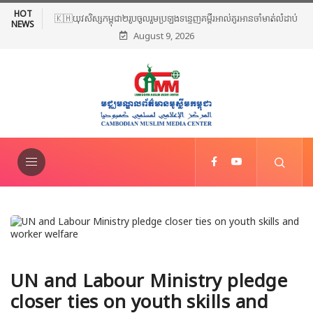
HOT
🇰🇭យុវសិស្សកម្ពុជា២រូបចូលរួមប្រឡងទន្ទេញគម្ពីរអាល់គូរអានចាំមាត់លំដាប់
NEWS
August 9, 2026
ពិភពលោក លើកទី៤៦ នៅទីក្រុងម៉ាក់កះ ប្រទេសអារ៉ាប៊ីសាអូឌីត
UN and Labour Ministry pledge
closer ties on youth skills and