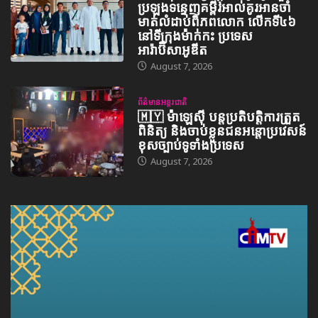
ប្រឡងទន្ទេញគម្ពីរអាល់គូរអានចាំ
មាត់លំដាប់ពិភពលោក លើកទី៤៦
នៅទីក្រុងម៉ាក់កះ ប្រទេស
អារ៉ាប៊ីសាអូឌីត
August 7, 2026
ព័ត៌មានអន្តរជាតិ
🇲🇾 ម៉ាឡេស៊ី បន្តប្រតិបត្តិការត្រួត
ពិនិត្យ និងចាប់ខ្លួនជនអន្តោប្រវេសន៍
ខុសច្បាប់ទូទាំងប្រទេស
August 7, 2026