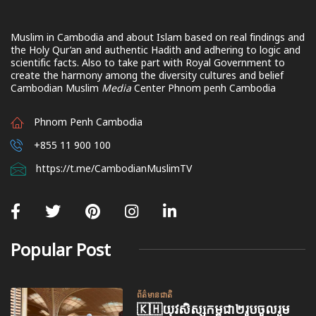
Muslim in Cambodia and about Islam based on real findings and
the Holy Qur’an and authentic Hadith and adhering to logic and
scientific facts. Also to take part with Royal Government to
create the harmony among the diversity cultures and belief
Cambodian Muslim
Media
Center Phnom penh Cambodia
Phnom Penh Cambodia
+855 11 900 100
https://t.me/CambodianMuslimTV
Popular Post
ព័ត៌មានជាតិ
🇰🇭យុវសិស្សកម្ពុជា២រូបចូលរួម