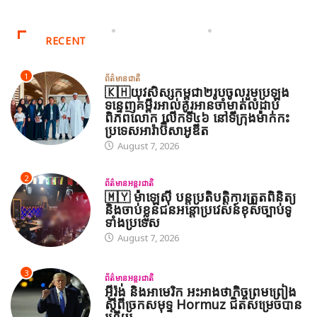
RECENT
1
ព័ត៌មានជាតិ
🇰🇭យុវសិស្សកម្ពុជា២រូបចូលរួមប្រឡង
ទន្ទេញគម្ពីរអាល់គូរអានចាំមាត់លំដាប់
ពិភពលោក លើកទី៤៦ នៅទីក្រុងម៉ាក់កះ
ប្រទេសអារ៉ាប៊ីសាអូឌីត
August 7, 2026
2
ព័ត៌មានអន្តរជាតិ
🇲🇾 ម៉ាឡេស៊ី បន្តប្រតិបត្តិការត្រួតពិនិត្យ
និងចាប់ខ្លួនជនអន្តោប្រវេសន៍ខុសច្បាប់ទូ
ទាំងប្រទេស
August 7, 2026
3
ព័ត៌មានអន្តរជាតិ
អ៊ីរ៉ង់ និងអាមេរិក អះអាងថាកិច្ចព្រមព្រៀង
ស្តីពីច្រកសមុទ្ទ Hormuz ជិតសម្រេចបាន