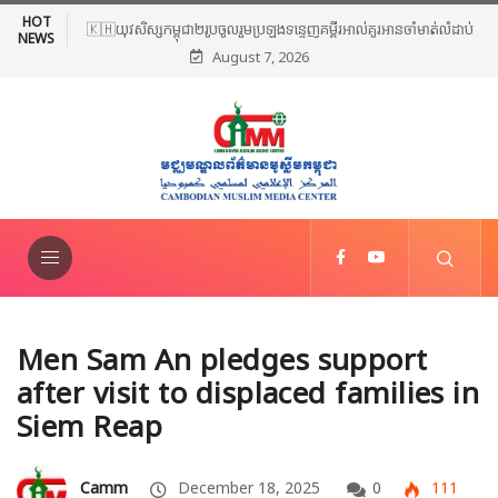
HOT
🇰🇭យុវសិស្សកម្ពុជា២រូបចូលរួមប្រឡងទន្ទេញគម្ពីរអាល់គូរអានចាំមាត់លំដាប់
NEWS
August 7, 2026
ពិភពលោក លើកទី៤៦ នៅទីក្រុងម៉ាក់កះ ប្រទេសអារ៉ាប៊ីសាអូឌីត
Men Sam An pledges support
after visit to displaced families in
Siem Reap
Camm
December 18, 2025
0
111