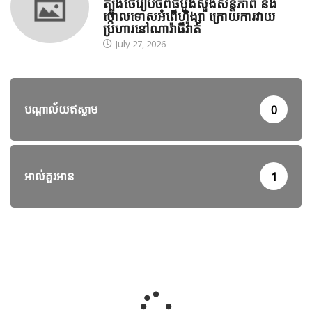
ត្បូងថៃរៀបចំពិធីបួងសួងសន្តិភាព និង
ថ្កោលទោសអំពើហិង្សា ក្រោយការវាយ
ប្រហារនៅណារ៉ាធីវ៉ាត់
July 27, 2026
បណ្តាល័យឥស្លាម
0
អាល់គួរអាន
1