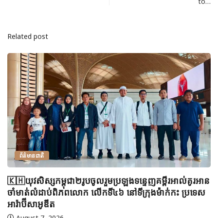
to…
Related post
ព័ត៌មានជាតិ
🇰🇭យុវសិស្សកម្ពុជា២រូបចូលរួមប្រឡងទន្ទេញគម្ពីរអាល់គូរអាន
ចាំមាត់លំដាប់ពិភពលោក លើកទី៤៦ នៅទីក្រុងម៉ាក់កះ ប្រទេស
អារ៉ាប៊ីសាអូឌីត
August 7, 2026