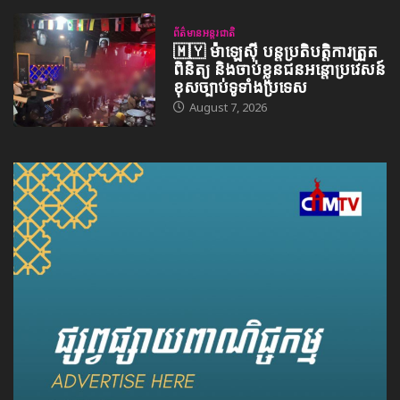
ព័ត៌មានអន្តរជាតិ
🇲🇾 ម៉ាឡេស៊ី បន្តប្រតិបត្តិការត្រួត
ពិនិត្យ និងចាប់ខ្លួនជនអន្តោប្រវេសន៍
ខុសច្បាប់ទូទាំងប្រទេស
August 7, 2026