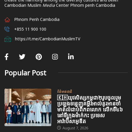
Cambodian Muslim
Media
Center Phnom penh Cambodia
Phnom Penh Cambodia
+855 11 900 100
https://t.me/CambodianMuslimTV
Popular Post
ព័ត៌មានជាតិ
🇰🇭យុវសិស្សកម្ពុជា២រូបចូលរួម
ប្រឡងទន្ទេញគម្ពីរអាល់គូរអានចាំ
មាត់លំដាប់ពិភពលោក លើកទី៤៦
នៅទីក្រុងម៉ាក់កះ ប្រទេស
អារ៉ាប៊ីសាអូឌីត
August 7, 2026