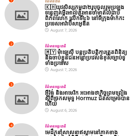
1
ព័ត៌មានជាតិ
🇰🇭យុវសិស្សកម្ពុជា២រូបចូលរួមប្រឡង
ទន្ទេញគម្ពីរអាល់គូរអានចាំមាត់លំដាប់
ពិភពលោក លើកទី៤៦ នៅទីក្រុងម៉ាក់កះ
ប្រទេសអារ៉ាប៊ីសាអូឌីត
August 7, 2026
2
ព័ត៌មានអន្តរជាតិ
🇲🇾 ម៉ាឡេស៊ី បន្តប្រតិបត្តិការត្រួតពិនិត្យ
និងចាប់ខ្លួនជនអន្តោប្រវេសន៍ខុសច្បាប់ទូ
ទាំងប្រទេស
August 7, 2026
3
ព័ត៌មានអន្តរជាតិ
អ៊ីរ៉ង់ និងអាមេរិក អះអាងថាកិច្ចព្រមព្រៀង
ស្តីពីច្រកសមុទ្ទ Hormuz ជិតសម្រេចបាន
ហើយ
August 6, 2026
4
ព័ត៌មានអន្តរជាតិ
មេដឹកនាំសាសនាឥស្លាមនៅភាគខាង