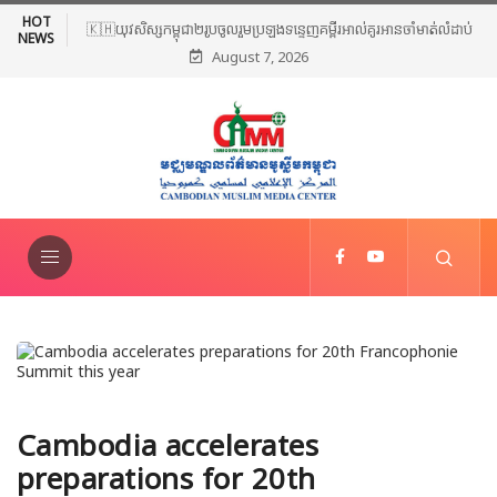
HOT
🇰🇭យុវសិស្សកម្ពុជា២រូបចូលរួមប្រឡងទន្ទេញគម្ពីរអាល់គូរអានចាំមាត់លំដាប់
NEWS
August 7, 2026
ពិភពលោក លើកទី៤៦ នៅទីក្រុងម៉ាក់កះ ប្រទេសអារ៉ាប៊ីសាអូឌីត
Cambodia accelerates
preparations for 20th