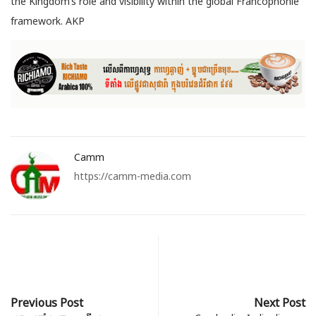
the Kingdom’s role and visibility within the global Francophonie
framework. AKP
Camm
https://camm-media.com
Previous Post
Next Post