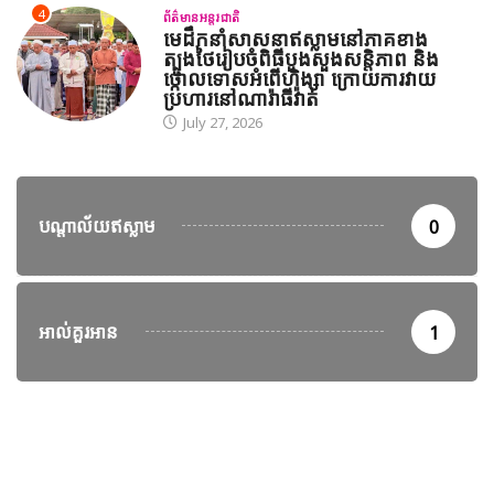
4
ព័ត៌មានអន្តរជាតិ
មេដឹកនាំសាសនាឥស្លាមនៅភាគខាង
ត្បូងថៃរៀបចំពិធីបួងសួងសន្តិភាព និង
ថ្កោលទោសអំពើហិង្សា ក្រោយការវាយ
ប្រហារនៅណារ៉ាធីវ៉ាត់
July 27, 2026
បណ្តាល័យឥស្លាម
0
អាល់គួរអាន
1