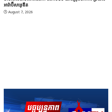
អារ៉ាប៊ីសាអូឌីត
August 7, 2026
🇲
ប្