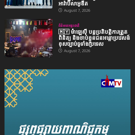
អារ៉ាប៊ីសាអូឌីត
August 7, 2026
ព័ត៌មានអន្តរជាតិ
🇲🇾 ម៉ាឡេស៊ី បន្តប្រតិបត្តិការត្រួត
ពិនិត្យ និងចាប់ខ្លួនជនអន្តោប្រវេសន៍
ខុសច្បាប់ទូទាំងប្រទេស
August 7, 2026