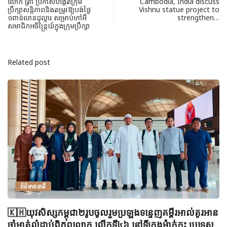
លោក ត្រាំ ប្រកាសបង្កើតក្រុម
Cambodia, India discuss
ប្រឹក្សាសន្តិភាពនិង​តម្រូវឱ្យបង់ថ្លៃ
Vishnu statue project to
១ពាន់លានដុល្លារ សម្រាប់កៅអី
strengthen…
សមាជិកអចិន្ត្រៃយ៍ក្នុងក្រុមប្រឹក្សា
Related post
ព័ត៌មានជាតិ
🇰🇭យុវសិស្សកម្ពុជា២រូបចូលរួមប្រឡងទន្ទេញគម្ពីរអាល់គូរអាន
ចាំមាត់លំដាប់ពិភពលោក លើកទី៤៦ នៅទីក្រុងម៉ាក់កះ ប្រទេស