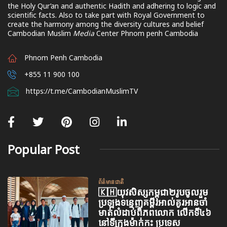
the Holy Qur’an and authentic Hadith and adhering to logic and
scientific facts. Also to take part with Royal Government to
create the harmony among the diversity cultures and belief
Cambodian Muslim
Media
Center Phnom penh Cambodia
Phnom Penh Cambodia
+855 11 900 100
https://t.me/CambodianMuslimTV
Popular Post
ព័ត៌មានជាតិ
🇰🇭យុវសិស្សកម្ពុជា២រូបចូលរួម
ប្រឡងទន្ទេញគម្ពីរអាល់គូរអានចាំ
មាត់លំដាប់ពិភពលោក លើកទី៤៦
នៅទីក្រុងម៉ាក់កះ ប្រទេស