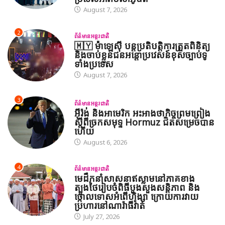
August 7, 2026
2
ព័ត៌មានអន្តរជាតិ
🇲🇾 ម៉ាឡេស៊ី បន្តប្រតិបត្តិការត្រួតពិនិត្យ
និងចាប់ខ្លួនជនអន្តោប្រវេសន៍ខុសច្បាប់ទូ
ទាំងប្រទេស
August 7, 2026
3
ព័ត៌មានអន្តរជាតិ
អ៊ីរ៉ង់ និងអាមេរិក អះអាងថាកិច្ចព្រមព្រៀង
ស្តីពីច្រកសមុទ្ទ Hormuz ជិតសម្រេចបាន
ហើយ
August 6, 2026
4
ព័ត៌មានអន្តរជាតិ
មេដឹកនាំសាសនាឥស្លាមនៅភាគខាង
ត្បូងថៃរៀបចំពិធីបួងសួងសន្តិភាព និង
ថ្កោលទោសអំពើហិង្សា ក្រោយការវាយ
ប្រហារនៅណារ៉ាធីវ៉ាត់
July 27, 2026