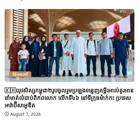
ព័ត៌មានជាតិ
🇰🇭យុវសិស្សកម្ពុជា២រូបចូលរួមប្រឡងទន្ទេញគម្ពីរអាល់គូរអាន
ចាំមាត់លំដាប់ពិភពលោក លើកទី៤៦ នៅទីក្រុងម៉ាក់កះ ប្រទេស
អារ៉ាប៊ីសាអូឌីត
August 7, 2026