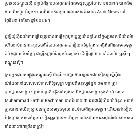
ប្រទេសឥណ្ឌូនេស៊ី បន្ទាប់ពីទូក​របស់​ពួក​គេដែលមនុស្សប្រហែល ១៥០នាក់ បានលិច
កាលពីសប្តាហ៍មុន។ នេះបើតាមការ​ផ្សាយ​ដោយ​សារព័ត៌មាន Arab News នៅ
ថ្ងៃទី២៦ ខែមីនា ឆ្នាំ២០២៤។
មូស្លីមរ៉ូហ៊ីងយ៉ាភាគច្រើនត្រូវបានគេធ្វើទុក្ខបុកម្នេញយ៉ាងខ្លាំងនៅក្នុងប្រទេសមីយ៉ាន់ម៉ា
ហើយរាប់​ពាន់នាក់ប្រថុយជីវិតរបស់ពួកគេជារៀងរាល់ឆ្នាំក្នុង​ការធ្វើដំណើរតាមសមុទ្រ​
ដ៏​វែងឆ្ងាយ និងថ្លៃៗ ជាញឹកញាប់ជិះទូកមិនច្បាស់ ដើម្បីព្យាយាមទៅដល់ម៉ាឡេស៊ី ឬ
ឥណ្ឌូនេស៊ី។
ក្រុមអ្នកជួយសង្គ្រោះឥណ្ឌូនេស៊ី បានបិទបញ្ចប់ការស្វែងរកជនភៀសខ្លួនរ៉ូហ៊ីង
យ៉ាដែលនៅ​សេស​សល់​កាលពីថ្ងៃសុក្រ បន្ទាប់ពីមនុស្សចំនួន ៧៥នាក់ ត្រូវ
បានជួយសង្គ្រោះ។ ប្រធានប្រតិបត្តិការស្វែងរក និងជួយសង្គ្រោះក្នុងតំបន់ លោក
Muhammad Fathur Rachman បាន​និយាយថា ជនជាតិរ៉ូហ៊ីងយ៉ាចំនួន ៥នាក់
ត្រូវបានរកឃើញស្លាប់នៅក្នុងសមុទ្រចម្ងាយ ១៤ម៉ាយ​ពី​ឆ្នេរ​សមុទ្រ។ ហើយនៅសៀល​
ថ្ងៃ​ចន្ទ សាកសពចំនួន៦ ទៀតត្រូវបានរកឃើញ។ លោកបានកត់​សម្គាល់ថា សាកសព
ទាំងនោះភាគច្រើនជា​ស្ត្រី។