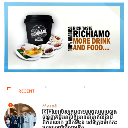
RECENT
1
ព័ត៌មានជាតិ
🇰🇭យុវសិស្សកម្ពុជា២រូបចូលរួមប្រឡង
ទន្ទេញគម្ពីរអាល់គូរអានចាំមាត់លំដាប់
ពិភពលោក លើកទី៤៦ នៅទីក្រុងម៉ាក់កះ
ប្រទេសអារ៉ាប៊ីសាអូឌីត