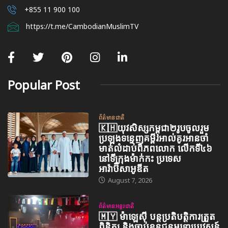
+855 11 900 100
https://t.me/CambodianMuslimTV
Popular Post
ព័ត៌មានជាតិ
🇰🇭យុវសិស្សកម្ពុជា២រូបចូលរួម
ប្រឡងទន្ទេញគម្ពីរអាល់គូរអានចាំ
មាត់លំដាប់ពិភពលោក លើកទី៤៦
នៅទីក្រុងម៉ាក់កះ ប្រទេស
អារ៉ាប៊ីសាអូឌីត
August 7, 2026
ព័ត៌មានអន្តរជាតិ
🇲🇾 ម៉ាឡេស៊ី បន្តប្រតិបត្តិការត្រួត
ពិនិត្យ និងចាប់ខ្លួនជនអន្តោប្រវេសន៍