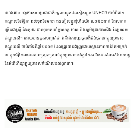
​យោងតាម អង្គការសហប្រជាជាតិទទួលបន្ទុកជនភៀសខ្លួន UNHCR ចាប់ពីពាក់
កណ្តាលខែវិច្ឆិកា ដល់ចុងខែមករា ជនភៀសខ្លួនរ៉ូហ៊ីងយ៉ា ១,៧៥២​នាក់ ដែលភាគ
ច្រើន​ជាស្ត្រី និងកុមារ បានចុះចត​នៅក្នុងខេត្ត អាឆេ និងស៊ូម៉ាត្រាខាងជើង នៃប្រទេ​ស​
ឥណ្ឌូនេស៊ី។ ដោយបានគូសបញ្ជាក់ថា វាគឺជា​ការហូរចូលដ៏ធំបំផុតទៅក្នុងប្រទេស​
ឥណ្ទូនេស៊ី ចាប់តាំងពីឆ្នាំ២០១៥ ដែលត្រូវបានជំរុញ​ដោយ​ស្ថានភាពកាន់​តែអាក្រក់
នៅក្នុងជំរុំដែលមានភាពច្របូកច្របល់ក្នុងប្រទេសបង់ក្លាដែស និងការ​គំរាមកំហែងបន្ត
នៃ​អំពើហឹង្សាក្នុងប្រទេសកំណើតរបស់ពួកគេ៕