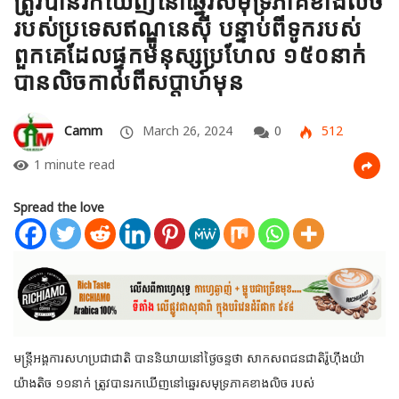
ត្រូវបាន​រកឃើញនៅឆ្នេរសមុទ្រភាគ​ខាងលិច
របស់​ប្រទេសឥណ្ឌូនេស៊ី បន្ទាប់ពីទូករបស់
ពួកគេដែលផ្ទុកមនុស្សប្រហែល ១៥០នាក់
បានលិចកាលពី​សប្តាហ៍មុន
Camm
March 26, 2024
0
512
1 minute read
Spread the love
មន្ត្រីអង្គការសហប្រជាជាតិ បាននិយាយនៅថ្ងៃចន្ទថា សាកសពជនជាតិ​រ៉ូហ៊ីងយ៉ា
យ៉ាង​តិច ១១​នាក់ ត្រូវបាន​រកឃើញនៅឆ្នេរសមុទ្រភាគខាងលិច របស់