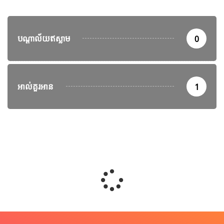
បណ្តាល័យឥស្លាម
0
អាល់គួរអាន
1