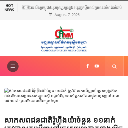
HOT
🇰🇭យុវសិស្សកម្ពុជា២រូបចូលរួមប្រឡងទន្ទេញគម្ពីរអាល់គូរអានចាំមាត់លំដាប់
NEWS
August 7, 2026
ពិភពលោក លើកទី៤៦ នៅទីក្រុងម៉ាក់កះ ប្រទេសអារ៉ាប៊ីសាអូឌីត
សាកសពជនជាតិរ៉ូហ៊ីងយ៉ាចំនួន ១១នាក់