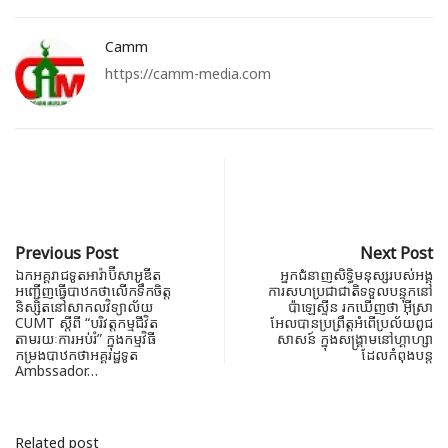
Camm
https://camm-media.com
Previous Post
Next Post
ឯកអគ្គរាជទូតអារ៉ាប៊ីសាអូឌីត
អ្នកជំនាញសិទ្ធិមនុស្សរបស់អង្គ
អញ្ជើញធ្វើបាឋកថាលើកទឹកចិត្ត
ការសហប្រជាជាតិទទួលបន្ទុកនៅ
និស្សិតនៅសាកលវិទ្យាល័យ
ប៉ាឡេស្ទីន រកឃើញថា អ៊ីស្រា​
CUMT ស្តីពី “បរិវត្តកម្មជីវិត
អែលបានប្រព្រឹត្តអំពើប្រល័យពូជ
តាមរយៈការអប់រំ” ក្នុងកម្មវិធី
សាសន៍ ក្នុងសង្រ្គាមនៅ​ហ្គាហ្សា​
កម្រងបាឋកថាអគ្គរដ្ឋទូត
ដែលកំពុងបន្ត
Ambssador…
Related post