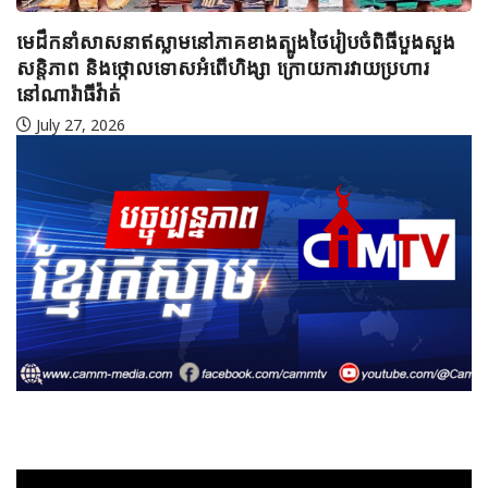
មេដឹកនាំសាសនាឥស្លាមនៅភាគខាងត្បូងថៃរៀបចំពិធីបួងសួង
សន្តិភាព និងថ្កោលទោសអំពើហិង្សា ក្រោយការវាយប្រហារ
នៅណារ៉ាធីវ៉ាត់
July 27, 2026