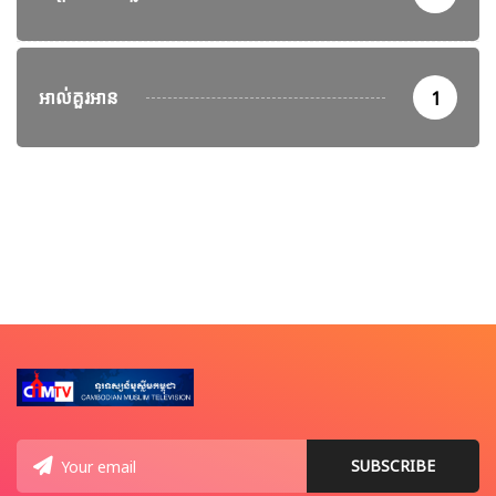
អាល់គួរអាន
1