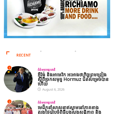
RECENT
1
ព័ត៌មានអន្តរជាតិ
អ៊ីរ៉ង់ និងអាមេរិក អះអាងថាកិច្ចព្រមព្រៀង
ស្តីពីច្រកសមុទ្ទ Hormuz ជិតសម្រេចបាន
ហើយ
August 6, 2026
2
ព័ត៌មានអន្តរជាតិ
មេដឹកនាំសាសនាឥស្លាមនៅភាគខាង
ត្បូងថៃរៀបចំពិធីបួងសួងសន្តិភាព និង