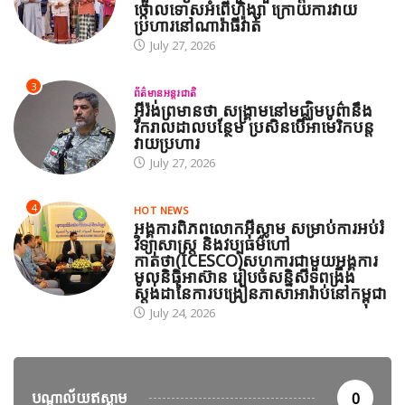
ថ្កោលទោសអំពើហិង្សា ក្រោយការវាយ
ប្រហារនៅណារ៉ាធីវ៉ាត់
July 27, 2026
3
ព័ត៌មានអន្តរជាតិ
អ៊ីរ៉ង់ព្រមានថា សង្គ្រាមនៅមជ្ឈិមបូព៌ានឹង
រីករាលដាលបន្ថែម ប្រសិនបើអាមេរិកបន្ត
វាយប្រហារ
July 27, 2026
4
HOT NEWS
អង្គការពិភពលោកអ៊ីស្លាម សម្រាប់ការអប់រំ
វិទ្យាសាស្ត្រ និងវប្បធម៌ហៅ
កាត់ថា(ICESCO)សហការជាមួយអង្គការ
មូលនិធិអាស៊ាន រៀបចំសន្និសីទពង្រឹង
ស្តង់ដានៃការបង្រៀនភាសាអារ៉ាប់នៅកម្ពុជា
July 24, 2026
បណ្តាល័យឥស្លាម
0