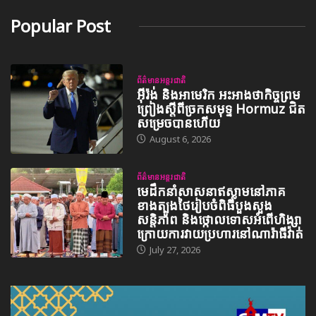
Popular Post
ព័ត៌មានអន្តរជាតិ
អ៊ីរ៉ង់ និងអាមេរិក អះអាងថាកិច្ចព្រម
ព្រៀងស្តីពីច្រកសមុទ្ទ Hormuz ជិត
សម្រេចបានហើយ
August 6, 2026
ព័ត៌មានអន្តរជាតិ
មេដឹកនាំសាសនាឥស្លាមនៅភាគ
ខាងត្បូងថៃរៀបចំពិធីបួងសួង
សន្តិភាព និងថ្កោលទោសអំពើហិង្សា
ក្រោយការវាយប្រហារនៅណារ៉ាធីវ៉ាត់
July 27, 2026