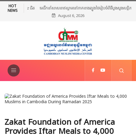
HOT
មេដឹកនាំសាសនាឥស្លាមនៅភាគខាងត្បូងថៃរៀបចំពិធីបួងសួងសន្តិភាព និងថ្កោល
NEWS
August 6, 2026
ទោសអំពើហិង្សា ក្រោយការវាយប្រហារនៅណារ៉ាធីវ៉ាត់
Zakat Foundation of America
Provides Iftar Meals to 4,000