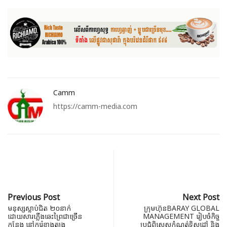
Camm
https://camm-media.com
Previous Post
Next Post
មនុស្សស្លាប់ជិត ២០នាក់
ក្រុមហ៊ុនBARAY GLOBAL
ដោយសារភ្លើងឆេះព្រៃជាច្រើន
MANAGEMENT រៀបចំកិច្ច
កន្លែង នៅកូរ៉េខាងត្បូង
ប្រជុំពិសេសកំណត់ទិសដៅ និង