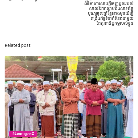
ពិធីអាហារសាមគ្គីចេញបួសរបស់
សាសនិកឥស្លាមនិងសាទរថ្ងៃ
បុណ្យចូលឆ្នាំខ្មែរខាងមុខដើម្បី
ពង្រឹងកិច្ចទំនាក់ទំនងជាមួយ
ដៃគូរពានិជ្ជកម្មរបស់ខ្លួន
Related post
ព័ត៌មានអន្តរជាតិ