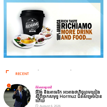
RECENT
1
ព័ត៌មានអន្តរជាតិ
អ៊ីរ៉ង់ និងអាមេរិក អះអាងថាកិច្ចព្រមព្រៀង
ស្តីពីច្រកសមុទ្ទ Hormuz ជិតសម្រេចបាន
ហើយ
August 6, 2026