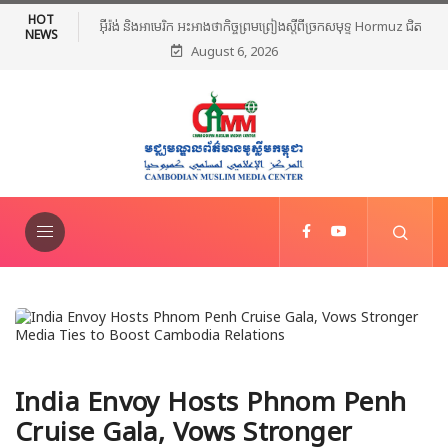
HOT
អ៊ីរ៉ង់ និងអាមេរិក អះអាងថាកិច្ចព្រមព្រៀងស្តីពីច្រកសមុទ្ទ Hormuz ជិត
NEWS
August 6, 2026
សម្រេចបានហើយ
India Envoy Hosts Phnom Penh
Cruise Gala, Vows Stronger