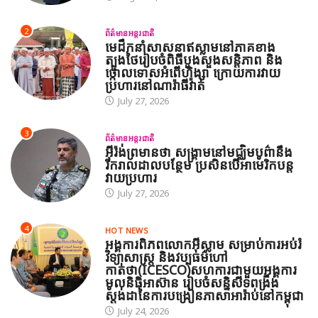
2
ព័ត៌មានអន្តរជាតិ
មេដឹកនាំសាសនាឥស្លាមនៅភាគខាង
ត្បូងថៃរៀបចំពិធីបួងសួងសន្តិភាព និង
ថ្កោលទោសអំពើហិង្សា ក្រោយការវាយ
ប្រហារនៅណារ៉ាធីវ៉ាត់
July 27, 2026
3
ព័ត៌មានអន្តរជាតិ
អ៊ីរ៉ង់ព្រមានថា សង្គ្រាមនៅមជ្ឈិមបូព៌ានឹង
រីករាលដាលបន្ថែម ប្រសិនបើអាមេរិកបន្ត
វាយប្រហារ
July 27, 2026
4
HOT NEWS
អង្គការពិភពលោកអ៊ីស្លាម សម្រាប់ការអប់រំ
វិទ្យាសាស្ត្រ និងវប្បធម៌ហៅ
កាត់ថា(ICESCO)សហការជាមួយអង្គការ
មូលនិធិអាស៊ាន រៀបចំសន្និសីទពង្រឹង
ស្តង់ដានៃការបង្រៀនភាសាអារ៉ាប់នៅកម្ពុជា
July 24, 2026