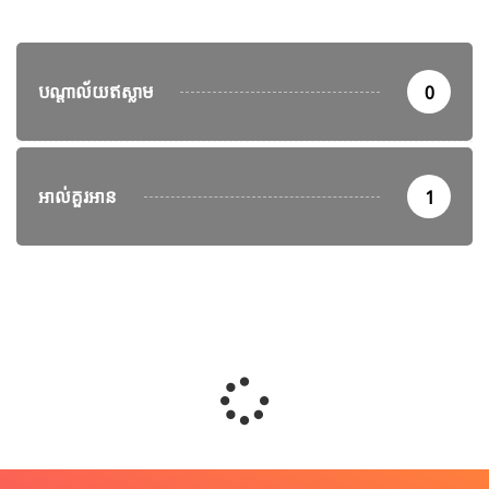
បណ្តាល័យឥស្លាម
0
អាល់គួរអាន
1