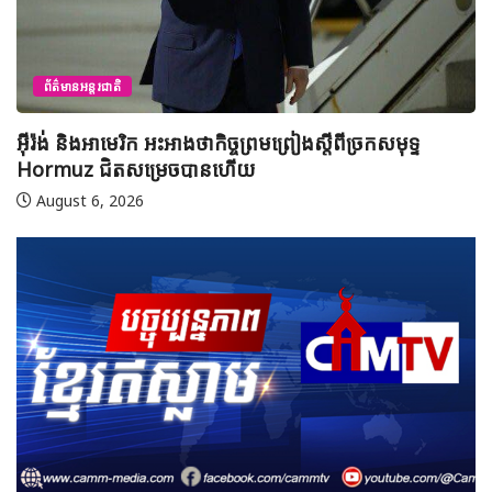
ព័ត៌មានអន្តរជាតិ
អ៊ីរ៉ង់ និងអាមេរិក អះអាងថាកិច្ចព្រមព្រៀងស្តីពីច្រកសមុទ្ទ
ម
Hormuz ជិតសម្រេចបានហើយ
ស
នៅ
August 6, 2026