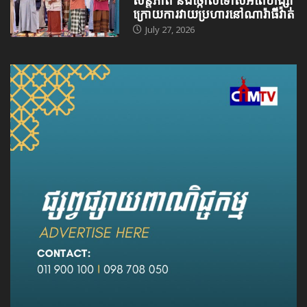
ក្រោយការវាយប្រហារនៅណារ៉ាធីវ៉ាត់
July 27, 2026