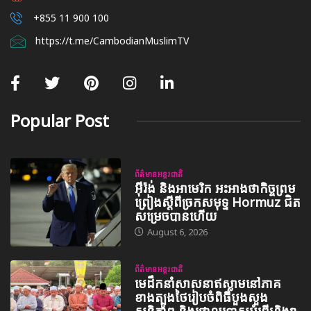
+855 11 900 100
https://t.me/CambodianMuslimTV
Popular Post
ព័ត៌មានអន្តរជាតិ
អ៊ីរ៉ង់ និងអាមេរិក អះអាងថាកិច្ចព្រម
ព្រៀងស្តីពីច្រកសមុទ្ទ Hormuz ជិត
សម្រេចបានហើយ
August 6, 2026
ព័ត៌មានអន្តរជាតិ
មេដឹកនាំសាសនាឥស្លាមនៅភាគ
ខាងត្បូងថៃរៀបចំពិធីបួងសួង
សន្តិភាព និងថ្កោលទោសអំពើហិង្សា