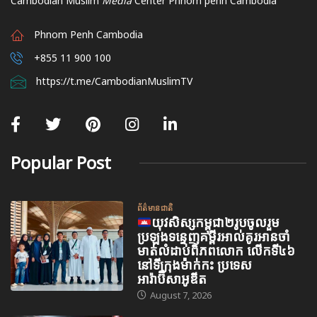
Cambodian Muslim
Media
Center Phnom penh Cambodia
Phnom Penh Cambodia
+855 11 900 100
https://t.me/CambodianMuslimTV
Popular Post
ព័ត៌មានជាតិ
យុវសិស្សកម្ពុជា២រូបចូលរួម
ប្រឡងទន្ទេញគម្ពីរអាល់គូរអានចាំ
មាត់លំដាប់ពិភពលោក លើកទី៤៦
នៅទីក្រុងម៉ាក់កះ ប្រទេស
អារ៉ាប៊ីសាអូឌីត
August 7, 2026