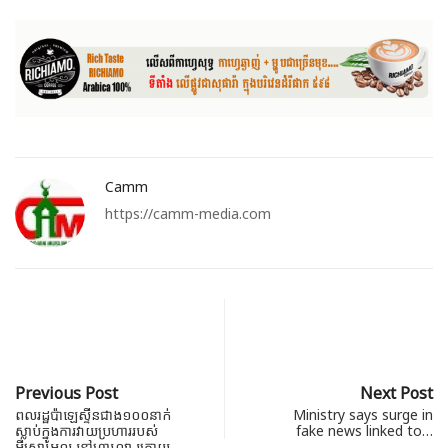
Camm
https://camm-media.com
Previous Post
Next Post
ពលរដ្ឋប៉ាឡេស្ទីនជាង១០០នាក់
Ministry says surge in
ស្លាប់ក្នុងការវាយប្រហាររបស់
fake news linked to…
អ៊ីស្រាអែល នៅហ្កាហ្សា ក្រោយ