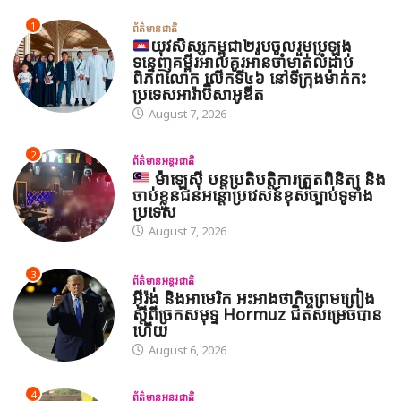
1
ព័ត៌មានជាតិ
យុវសិស្សកម្ពុជា២រូបចូលរួមប្រឡង
ទន្ទេញគម្ពីរអាល់គូរអានចាំមាត់លំដាប់
ពិភពលោក លើកទី៤៦ នៅទីក្រុងម៉ាក់កះ
ប្រទេសអារ៉ាប៊ីសាអូឌីត
August 7, 2026
2
ព័ត៌មានអន្តរជាតិ
ម៉ាឡេស៊ី បន្តប្រតិបត្តិការត្រួតពិនិត្យ និង
ចាប់ខ្លួនជនអន្តោប្រវេសន៍ខុសច្បាប់ទូទាំង
ប្រទេស
August 7, 2026
3
ព័ត៌មានអន្តរជាតិ
អ៊ីរ៉ង់ និងអាមេរិក អះអាងថាកិច្ចព្រមព្រៀង
ស្តីពីច្រកសមុទ្ទ Hormuz ជិតសម្រេចបាន
ហើយ
August 6, 2026
4
ព័ត៌មានអន្តរជាតិ