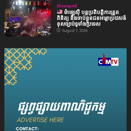
ព័ត៌មានអន្តរជាតិ
ម៉ាឡេស៊ី បន្តប្រតិបត្តិការត្រួត
ពិនិត្យ និងចាប់ខ្លួនជនអន្តោប្រវេសន៍
ខុសច្បាប់ទូទាំងប្រទេស
August 7, 2026