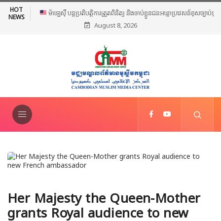
HOT
ម៉ាឡេស៊ី បន្តប្រតិបត្តិការត្រួតពិនិត្យ និងចាប់ខ្លួនជនអន្តោប្រវេសន៍ខុស
NEWS
August 8, 2026
ច្បាប់ទូទាំងប្រទេស
Her Majesty the Queen-Mother
grants Royal audience to new