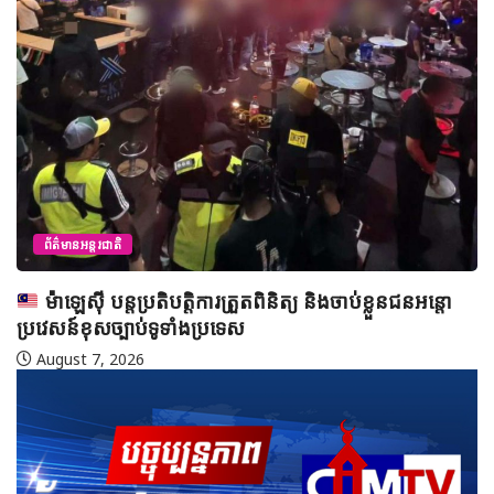
Ho
A
ព័ត៌មានអន្តរជាតិ
ម៉ាឡេស៊ី បន្តប្រតិបត្តិការត្រួតពិនិត្យ និងចាប់ខ្លួនជនអន្តោ
វេសន៍ខុសច្បាប់ទូទាំងប្រទេស
ugust 7, 2026