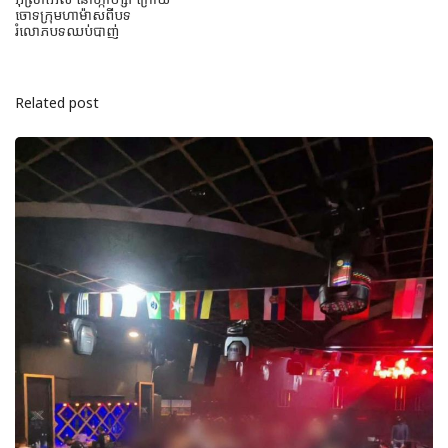
ចោទក្រុមហាម៉ាសពីបទ
រំលោភបទឈប់បាញ់
Related post
អ៊ី