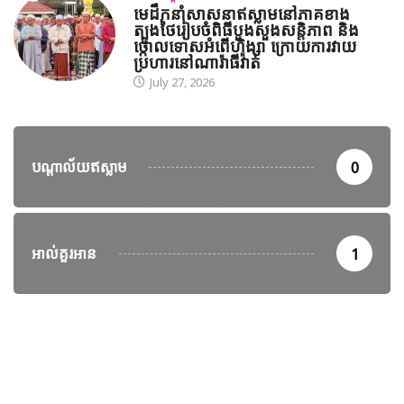
មេដឹកនាំសាសនាឥស្លាមនៅភាគខាង
ត្បូងថៃរៀបចំពិធីបួងសួងសន្តិភាព និង
ថ្កោលទោសអំពើហិង្សា ក្រោយការវាយ
ប្រហារនៅណារ៉ាធីវ៉ាត់
July 27, 2026
បណ្តាល័យឥស្លាម
0
អាល់គួរអាន
1