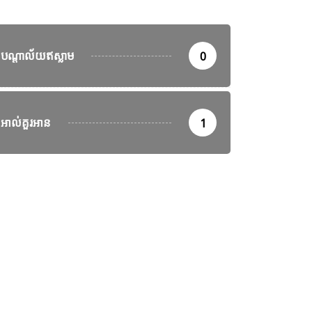
បណ្តាល័យឥស្លាម
0
ព័ត៌មានអន្តរជាតិ
អាល់គួរអាន
1
ីរ៉ង់ព្រមានថា សង្គ្រាមនៅមជ្ឈិម
ព៌ានឹងរីករាលដាលបន្ថែម
រសិនបើអាមេរិកបន្តវាយប្រហារ
July 27, 2026