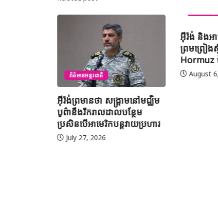
ព័ត៌មានអន្តរ
អ៊ីរ៉ង់ និង
ព្រមព្រៀងស្
Hormuz 
August 6
ព័ត៌មានអន្តរជាតិ
អ៊ីរ៉ង់ព្រមានថា សង្គ្រាមនៅមជ្ឈិម
្លាមនៅភាគ
បូព៌ានឹងរីករាលដាលបន្ថែម
ធីបួងសួង
ប្រសិនបើអាមេរិកបន្តវាយប្រហារ
លទោសអំពើ
យប្រហារ
July 27, 2026