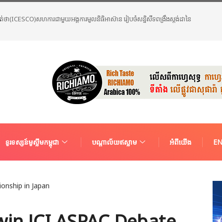
ុញភាពជាដៃគូប្រទេសទាំងពីរឱ្យកាន់តែរីកចម្រើនថែមទៀត
ទូរទស្សន៍មូស្លីមកម្ពុជា
បណ្តាល័យឥស្លាម
អំពីយើង
EN
in JCI ASPAC Debate