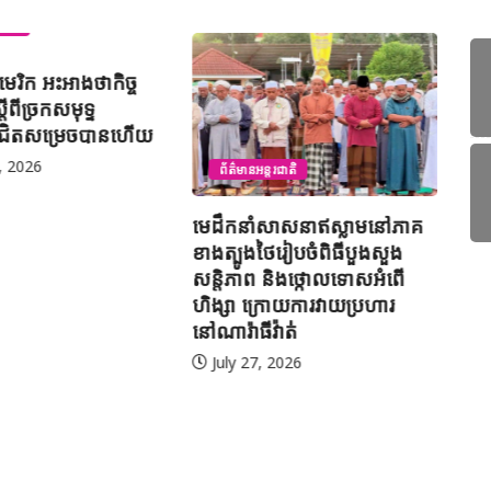
ជាតិ
អាមេរិក អះអាងថាកិច្ច
តីពីច្រកសមុទ្ទ
ជិតសម្រេចបានហើយ
, 2026
ព័ត៌មានអន្តរជាតិ
អ៊
មេដឹកនាំសាសនាឥស្លាមនៅភាគ
បូ
ខាងត្បូងថៃរៀបចំពិធីបួងសួង
ប្
សន្តិភាព និងថ្កោលទោសអំពើ
ហិង្សា ក្រោយការវាយប្រហារ
នៅណារ៉ាធីវ៉ាត់
July 27, 2026