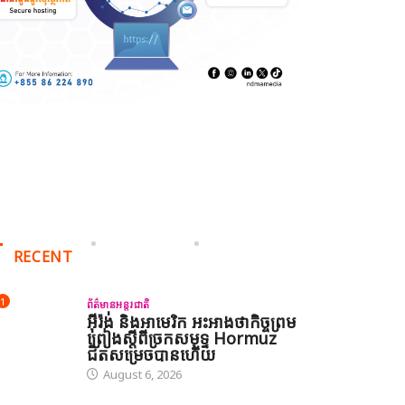
RECENT
1
ព័ត៌មានអន្តរជាតិ
អ៊ីរ៉ង់ និងអាមេរិក អះអាងថាកិច្ចព្រម
ព្រៀងស្តីពីច្រកសមុទ្ទ Hormuz
ជិតសម្រេចបានហើយ
August 6, 2026