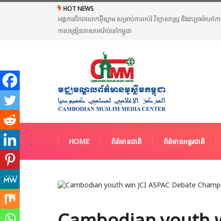
HOT NEWS
្និសីទពង្រឹងស្តង់ដានៃ
ប្រមុខការទូតកម្ពុជា និងអាម៉េរិក ជួបពិភាក្សាការងារទ្វេភាគី ដើម្បីជំរ
HOME
ព័ត៌មានជាតិ
ព័ត៌មានអន្តរជាតិ
Cambodian youth w