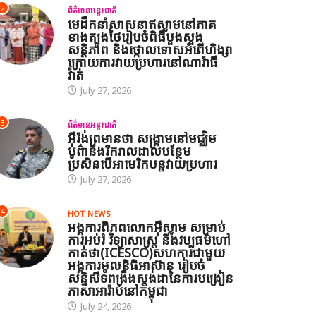
2
ព័ត៌មានអន្តរជាតិ
មេដឹកនាំសាសនាឥស្លាមនៅភាគ
ខាងត្បូងថៃរៀបចំពិធីបួងសួង
សន្តិភាព និងថ្កោលទោសអំពើហិង្សា
ក្រោយការវាយប្រហារនៅណារ៉ាធី
វ៉ាត់
July 27, 2026
3
ព័ត៌មានអន្តរជាតិ
អ៊ីរ៉ង់ព្រមានថា សង្គ្រាមនៅមជ្ឈិម
បូព៌ានឹងរីករាលដាលបន្ថែម
ប្រសិនបើអាមេរិកបន្តវាយប្រហារ
July 27, 2026
4
HOT NEWS
អង្គការពិភពលោកអ៊ីស្លាម សម្រាប់
ការអប់រំ វិទ្យាសាស្ត្រ និងវប្បធម៌ហៅ
កាត់ថា(ICESCO)សហការជាមួយ
អង្គការមូលនិធិអាស៊ាន រៀបចំ
សន្និសីទពង្រឹងស្តង់ដានៃការបង្រៀន
ភាសាអារ៉ាប់នៅកម្ពុជា
July 24, 2026