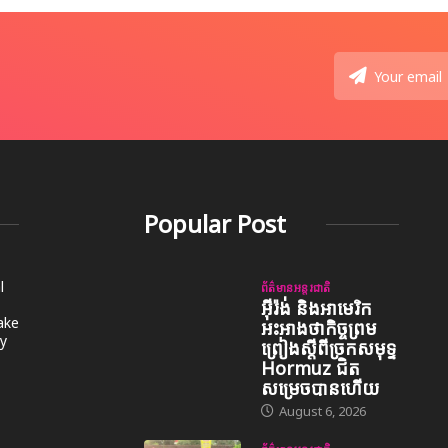
Popular Post
l
ព័ត៌មានអន្តរជាតិ
អ៊ីរ៉ង់ និងអាមេរិក
take
អះអាងថាកិច្ចព្រម
y
ព្រៀងស្តីពីច្រកសមុទ្ទ
Hormuz ជិត
សម្រេចបានហើយ
August 6, 2026