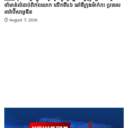
ចាំមាត់លំដាប់ពិភពលោក លើកទី៤៦ នៅទីក្រុងម៉ាក់កះ ប្រទេស
អារ៉ាប៊ីសាអូឌីត
August 7, 2026
🇲
ប្