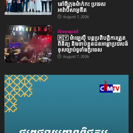
នៅទីក្រុងម៉ាក់កះ ប្រទេស
អារ៉ាប៊ីសាអូឌីត
August 7, 2026
ព័ត៌មានអន្តរជាតិ
🇲🇾 ម៉ាឡេស៊ី បន្តប្រតិបត្តិការត្រួត
ពិនិត្យ និងចាប់ខ្លួនជនអន្តោប្រវេសន៍
ខុសច្បាប់ទូទាំងប្រទេស
August 7, 2026