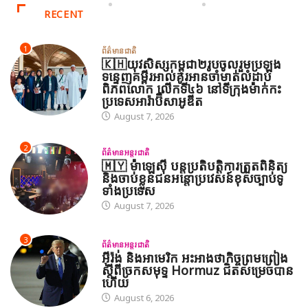
RECENT
1
ព័ត៌មានជាតិ
🇰🇭យុវសិស្សកម្ពុជា២រូបចូលរួមប្រឡង
ទន្ទេញគម្ពីរអាល់គូរអានចាំមាត់លំដាប់
ពិភពលោក លើកទី៤៦ នៅទីក្រុងម៉ាក់កះ
ប្រទេសអារ៉ាប៊ីសាអូឌីត
August 7, 2026
2
ព័ត៌មានអន្តរជាតិ
🇲🇾 ម៉ាឡេស៊ី បន្តប្រតិបត្តិការត្រួតពិនិត្យ
និងចាប់ខ្លួនជនអន្តោប្រវេសន៍ខុសច្បាប់ទូ
ទាំងប្រទេស
August 7, 2026
3
ព័ត៌មានអន្តរជាតិ
អ៊ីរ៉ង់ និងអាមេរិក អះអាងថាកិច្ចព្រមព្រៀង
ស្តីពីច្រកសមុទ្ទ Hormuz ជិតសម្រេចបាន
ហើយ
August 6, 2026