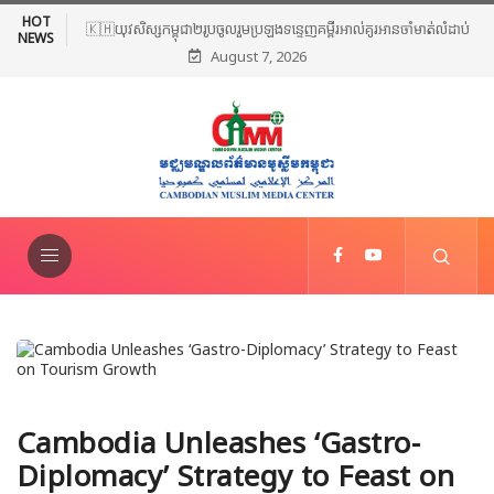
HOT
🇰🇭យុវសិស្សកម្ពុជា២រូបចូលរួមប្រឡងទន្ទេញគម្ពីរអាល់គូរអានចាំមាត់លំដាប់
NEWS
August 7, 2026
ពិភពលោក លើកទី៤៦ នៅទីក្រុងម៉ាក់កះ ប្រទេសអារ៉ាប៊ីសាអូឌីត
Cambodia Unleashes ‘Gastro-
Diplomacy’ Strategy to Feast on