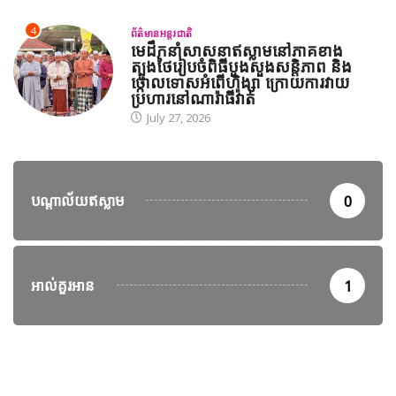
4
ព័ត៌មានអន្តរជាតិ
មេដឹកនាំសាសនាឥស្លាមនៅភាគខាង
ត្បូងថៃរៀបចំពិធីបួងសួងសន្តិភាព និង
ថ្កោលទោសអំពើហិង្សា ក្រោយការវាយ
ប្រហារនៅណារ៉ាធីវ៉ាត់
July 27, 2026
បណ្តាល័យឥស្លាម
0
អាល់គួរអាន
1