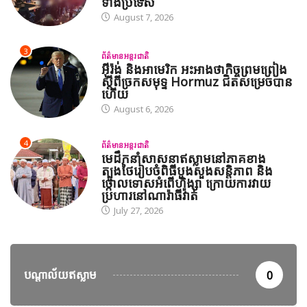
ទាំងប្រទេស
August 7, 2026
3
ព័ត៌មានអន្តរជាតិ
អ៊ីរ៉ង់ និងអាមេរិក អះអាងថាកិច្ចព្រមព្រៀង
ស្តីពីច្រកសមុទ្ទ Hormuz ជិតសម្រេចបាន
ហើយ
August 6, 2026
4
ព័ត៌មានអន្តរជាតិ
មេដឹកនាំសាសនាឥស្លាមនៅភាគខាង
ត្បូងថៃរៀបចំពិធីបួងសួងសន្តិភាព និង
ថ្កោលទោសអំពើហិង្សា ក្រោយការវាយ
ប្រហារនៅណារ៉ាធីវ៉ាត់
July 27, 2026
បណ្តាល័យឥស្លាម
0