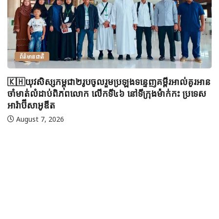
ព័ត៌មានជាតិ
🇰🇭យុវសិស្សកម្ពុជា២រូបចូលរួមប្រឡងទន្ទេញគម្ពីរអាល់គូរអាន
ចាំមាត់លំដាប់ពិភពលោក លើកទី៤៦ នៅទីក្រុងម៉ាក់កះ ប្រទេស
អារ៉ាប៊ីសាអូឌីត
August 7, 2026