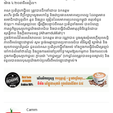
ម៉ោង ៤:២០នាទីរសៀល។
គណៈប្រតិភូហាជ្ជីនេះ ត្រូវបានដឹកនាំដោយ ឯកឧត្តម
តហើរ អ៊ូមើរ ទីប្រឹក្សាក្រសួងមហាផ្ទៃ និងជាប្រធានសមាគមប្រភពល្អ ដែលរួមមាន
សមាជិកជាបុគ្គលិក តួន និងគ្រូប ង្រៀននៃសមាគមប្រភពល្អកម្ពុជា សរុបចំនួន
៥០រូប។ ការវិលត្រឡប់នេះ ធ្វើឡើងបន្ទាប់ពីគណៈប្រតិភូទាំងអស់ បានបំពេញ
កាតព្វកិច្ចបុណ្យហាជ្ជយ៉ាងជោគជ័យ និងបានធ្វើដំណើរមាតុភូមិនិវត្តន៍ដោយ
សុវត្ថិភាព និងក្តីសោមនស្ស (Alhamdulillah)។
ក្នុងឱកាសដ៏វិសេសវិសាលនេះ ឯកឧត្តម ឆាយ វណ្ណាបាន បួងសួងសុំសេចក្តីសុខសន្តិ
ភាពពីអល់ឡោះជាម្ចាស់ សូម ទ្រង់មេត្តាប្រោសប្រទានពរជ័យ សិរីសួស្តី ស្លាម៉ាត់ និង
សុខភាពល្អបរិបូរណ៍ ជូនដល់គណៈប្រតិភូហាជ្ជីទាំងអស់ ទាំងក្នុងការធ្វើដំណើរត្រឡប់
ទៅកាន់លំនៅឋានវិញ និងក្នុងការរស់នៅប្រចាំថ្ងៃ។សូមឱ្យសកម្មភាព និងការលះបង់
ក្នុងការធ្វើបុណ្យហាជ្ជនេះ ក្លាយជា “ហាជ្ជមប្រូរ” (ហាជ្ជដែលត្រូវបានទទួលស្គាល់) និង
ទទួលបានផលបុណ្យយ៉ាងគាប់ប្រសើរពីអល់ឡោះជាម្ចាស់៕
Camm