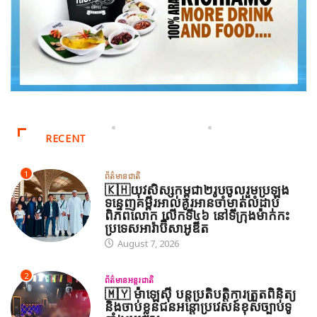
RECENT
1
ព័ត៌មានជាតិ
🇰🇭យុវសិស្សកម្ពុជា២រូបចូលរួមប្រឡង
ទន្ទេញគម្ពីរអាល់គូរអានចាំមាត់លំដាប់
ពិភពលោក លើកទី៤៦ នៅទីក្រុងម៉ាក់កះ
ប្រទេសអារ៉ាប៊ីសាអូឌីត
August 7, 2026
2
ព័ត៌មានអន្តរជាតិ
🇲🇾 ម៉ាឡេស៊ី បន្តប្រតិបត្តិការត្រួតពិនិត្យ
និងចាប់ខ្លួនជនអន្តោប្រវេសន៍ខុសច្បាប់ទូ