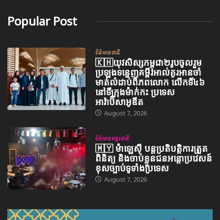
Popular Post
ព័ត៌មានជាតិ
🇰🇭យុវសិស្សកម្ពុជា២រូបចូលរួម
ប្រឡងទន្ទេញគម្ពីរអាល់គូរអានចាំ
មាត់លំដាប់ពិភពលោក លើកទី៤៦
នៅទីក្រុងម៉ាក់កះ ប្រទេស
អារ៉ាប៊ីសាអូឌីត
August 7, 2026
ព័ត៌មានអន្តរជាតិ
🇲🇾 ម៉ាឡេស៊ី បន្តប្រតិបត្តិការត្រួត
ពិនិត្យ និងចាប់ខ្លួនជនអន្តោប្រវេសន៍
ខុសច្បាប់ទូទាំងប្រទេស
August 7, 2026