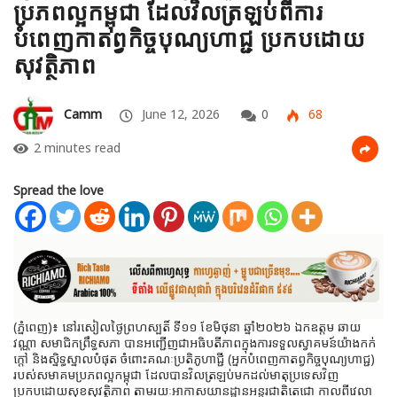
ប្រភពល្អកម្ពុជា ដែលវិលត្រឡប់ពីការ
បំពេញកាតព្វកិច្ចបុណ្យហាជ្ជ ប្រកបដោយ
សុវត្ថិភាព
Camm
June 12, 2026
0
68
2 minutes read
Spread the love
(ភ្នំពេញ)៖ នៅរសៀលថ្ងៃព្រហស្បតិ៍ ទី១១ ខែមិថុនា ឆ្នាំ២០២៦ ឯកឧត្តម ឆាយ
វណ្ណា សមាជិកព្រឹទ្ធសភា បានអញ្ជើញជាអធិបតីភាពក្នុងការទទួលស្វាគមន៍យ៉ាងកក់
ក្តៅ និងស្និទ្ធស្នាលបំផុត ចំពោះគណៈប្រតិភូហាជ្ជី (អ្នកបំពេញកាតព្វកិច្ចបុណ្យហាជ្ជ)
របស់សមាគមប្រភពល្អកម្ពុជា ដែលបានវិលត្រឡប់មកដល់មាតុប្រទេសវិញ
ប្រកបដោយសុខសុវត្ថិភាព តាមរយៈអាកាសយានដ្ឋានអន្តរជាតិតេជោ កាលពីវេលា