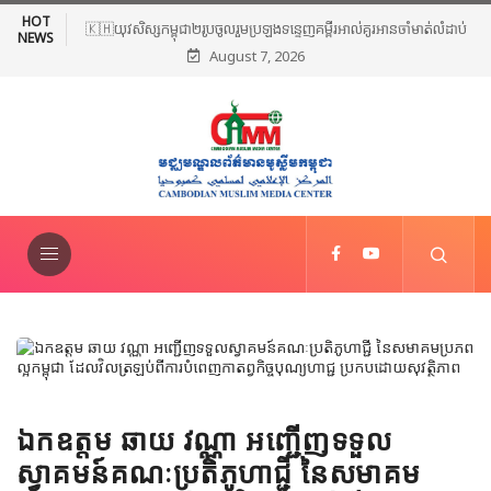
HOT
🇰🇭យុវសិស្សកម្ពុជា២រូបចូលរួមប្រឡងទន្ទេញគម្ពីរអាល់គូរអានចាំមាត់លំដាប់
NEWS
August 7, 2026
ពិភពលោក លើកទី៤៦ នៅទីក្រុងម៉ាក់កះ ប្រទេសអារ៉ាប៊ីសាអូឌីត
ឯកឧត្តម ឆាយ វណ្ណា អញ្ជើញទទួល
ស្វាគមន៍គណៈប្រតិភូហាជ្ជី នៃសមាគម