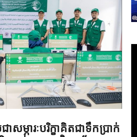
ជាសម្ភារៈបរិក្ខាគិតជាទឹកប្រាក់