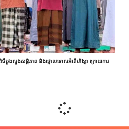
ព័ត៌ម
អ៊ីរ៉ង
ធីបួងសួងសន្តិភាព និងថ្កោលទោសអំពើហិង្សា ក្រោយការ
July 