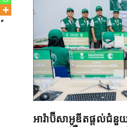
អារ៉ាប៊ីសាអូឌីតផ្តល់ជំនួយ