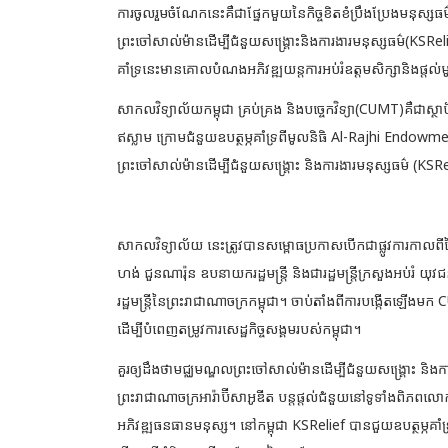
ការចូលរួមចំណែកនេះគឺជាផ្នែកមួយនៃកិច្ចខិតខំប្រឹងប្រែងមនុស្ស
ព្រះចៅសាល់ម៉ានដើម្បីជំនួយសង្គ្រោះនិងការងារមនុស្សធម៌(KSRelie
គាំទ្រនេះមានគោលបំណងអភិវឌ្ឍយន្តការអប់រំឧត្តមសិក្សានិងផ្តល់មូ
សាកលវិទ្យាល័យកម្ពុជា គ្រប់គ្រង និងបច្ចេកវិទ្យា(CUMT)គឺជាស្ថាប
ឥស្លាម ក្រោមជំនួយឧបត្ថម្ភគាំទ្រពីមូលនិធិ Al-Rajhi Endo
ព្រះចៅសាល់ម៉ានដើម្បីជំនួយសង្គ្រោះ និងការងារមនុស្សធម៌ (KSRe
សាកលវិទ្យាល័យ នេះត្រូវបានសម្ពោធប្រកាសបើកជាផ្លូវការកាលពី
ហង់ ជួនណារ៉ុន ឧបនាយករដ្ឋមន្ត្រី និងជារដ្ឋមន្ត្រីក្រសួងអប់រំ
រដ្ឋមន្ត្រីនៃព្រះរាជាណាចក្រកម្ពុជា។ ចាប់តាំងពីការបង្កើតឡើងម
ដើម្បីបំពេញតម្រូវការសេដ្ឋកិច្ចសង្គមរបស់កម្ពុជា។
គួរឲ្យដឹងថាមជ្ឈមណ្ឌលព្រះចៅសាល់ម៉ានដើម្បីជំនួយសង្គ្រោះ និងក
ព្រះរាជាណាចក្រអារ៉ាប៊ីសាអូឌីត បន្តផ្តល់ជំនួយនៅទូទាំងពិភពលោក
អភិវឌ្ឍធនធានមនុស្ស។ នៅកម្ពុជា KSRelief បានជួយឧបត្ថម្ភគាំទ