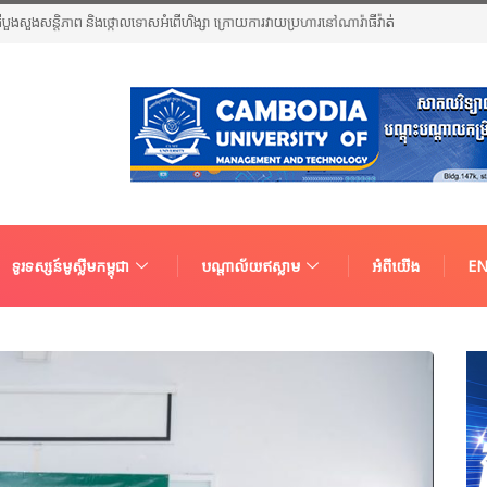
បួងសួងសន្តិភាព និងថ្កោលទោសអំពើហិង្សា ក្រោយការវាយប្រហារនៅណារ៉ាធីវ៉ាត់
ទូរទស្សន៍មូស្លីមកម្ពុជា
បណ្តាល័យឥស្លាម
អំពីយើង
EN