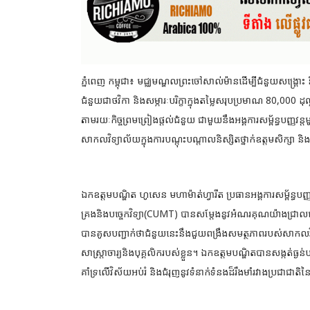
ភ្នំពេញ កម្ពុជា៖ មជ្ឈមណ្ឌលព្រះចៅសាល់ម៉ានដើម្បីជំនួយសង្គ្រោះ
ជំនួយជាថវិកា និងសម្ភារៈបរិក្ខាក្នុងតម្លៃសរុបប្រមាណ 80,000
ដុ
តាមរយៈកិច្ចព្រមព្រៀងផ្តល់ជំនួយ ជាមួយនឹងអង្គការសម្ព័ន្ធបញ្
សាកលវិទ្យាល័យក្នុងការបណ្តុះបណ្តាលនិស្សិតថ្នាក់ឧត្តមសិក្សា និ
ឯកឧត្តមបណ្ឌិត ហូសេន មហាម៉ាត់ហ្វារីត ប្រធានអង្គការសម្ព័ន្ធបញ្ញវ
គ្រងនិងបច្ចេកវិទ្យា(CUMT) បានសម្តែងនូវអំណរគុណយ៉ាងជ្រាលជ្
បានគូសបញ្ជាក់ថាជំនួយនេះនឹងជួយពង្រឹងសមត្ថភាពរបស់សាកលវិទ
សាស្រ្តាចារ្យនិងបុគ្គលិករបស់ខ្លួន។ ឯកឧត្តមបណ្ឌិតបានសង្កត់ធ្ងន់បន្ថ
គាំទ្រលើវិស័យអប់រំ និងជំរុញនូវទំនាក់ទំនងដ៏រឹងមាំរវាងប្រជាជាតិ