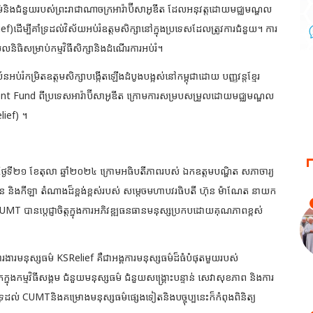
ធម៌និងជំនួយរបស់ព្រះរាជាណាចក្រអារ៉ាប៊ីសាអូឌីត ដែលអនុវត្តដោយមជ្ឈមណ្ឌល
f)ដើម្បីគាំទ្រដល់វិស័យអប់រំឧត្តមសិក្សានៅក្នុងប្រទេសដែលត្រូវការជំនួយ។ ការ
លនិធិសម្រាប់កម្មវិធីសិក្សានិងដំណើរការអប់រំ។
័នអប់រំកម្រិតឧត្តមសិក្សាបង្កើតឡើងដំបូងបង្អស់នៅកម្ពុជាដោយ បញ្ញវន្តខ្មែរ
wment Fund ពីប្រទេសអារ៉ាប៊ីសាអូឌីត ក្រោមការសម្របសម្រួលដោយមជ្ឈមណ្ឌល
lief) ។
ថ្ងៃទី២១ ខែតុលា ឆ្នាំ២០២៤ ក្រោមអធិបតីភាពរបស់ ឯកឧត្តមបណ្ឌិត សភាចារ្យ
 យុវជន និងកីឡា តំណាងដ៏ខ្ពង់ខ្ពស់របស់ សម្តេចមហាបវរធិបតី ហ៊ុន ម៉ាណែត នាយក
ក CUMT បានប្តេជ្ញាចិត្តក្នុងការអភិវឌ្ឍធនធានមនុស្សប្រកបដោយគុណភាពខ្ពស់
ារងារមនុស្សធម៌ KSRelief គឺជាអង្គការមនុស្សធម៌ដ៏ធំបំផុតមួយរបស់
ក្នុងកម្មវិធីសង្គម ជំនួយមនុស្សធម៌ ជំនួយសង្គ្រោះបន្ទាន់ សេវាសុខភាព និងការ
្រដល់ CUMTនិងគម្រោងមនុស្សធម៌ផ្សេងទៀតនិងបច្ចុប្បនេះក៏កំពុងពិនិត្យ