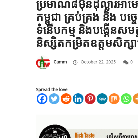
ប្រមាណ៨ម៉ឺនដុល្លារអា
កម្ពុជា គ្រប់គ្រង និង បច្
ទំនើបកម្ម និងបង្កើនសម
និស្សិតកម្រិតឧត្តមសិក្សា
Camm
October 22, 2025
0
Spread the love