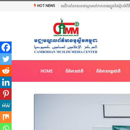
HOT NEWS
មេដឹកនាំសាសនាឥស្លាមនៅភាគខាងត្បូងថៃរៀបចំពិធី
HOME
ព័ត៌មានជាតិ
ព័ត៌មានអន្តរជាតិ