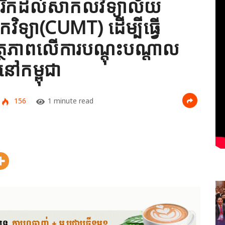
មេរិកដល់សាកលវិទ្យាល័យ
ចេកវិទ្យា(CUMT) ដើម្បីធ្វើ
ត្ថភាពលើការបណ្តុះបណ្តាល
នៅកម្ពុជា
156
1 minute read