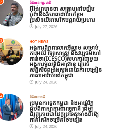
2
ព័ត៌មានអន្តរជាតិ
អ៊ីរ៉ង់ព្រមានថា សង្គ្រាមនៅមជ្ឈិម
បូព៌ានឹងរីករាលដាលបន្ថែម
ប្រសិនបើអាមេរិកបន្តវាយប្រហារ
July 27, 2026
3
HOT NEWS
អង្គការពិភពលោកអ៊ីស្លាម សម្រាប់
ការអប់រំ វិទ្យាសាស្ត្រ និងវប្បធម៌ហៅ
កាត់ថា(ICESCO)សហការជាមួយ
អង្គការមូលនិធិអាស៊ាន រៀបចំ
សន្និសីទពង្រឹងស្តង់ដានៃការបង្រៀន
ភាសាអារ៉ាប់នៅកម្ពុជា
July 24, 2026
4
ព័ត៌មានជាតិ
ប្រមុខការទូតកម្ពុជា និងអាម៉េរិក
ជួបពិភាក្សាការងារទ្វេភាគី ដើម្បី
ជំរុញភាពជាដៃគូប្រទេសទាំងពីរឱ្យ
កាន់តែរីកចម្រើនថែមទៀត
July 24, 2026