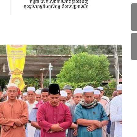
កម្ពុជា លើកលែងការយកពន្ធលើទំនិញ
ឧស្សាហកម្មនិងកសិកម្ម ពីសហរដ្ឋអាមេរិក