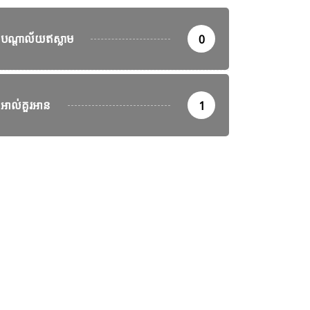
បណ្តាល័យឥស្លាម
0
អាល់គួរអាន
1