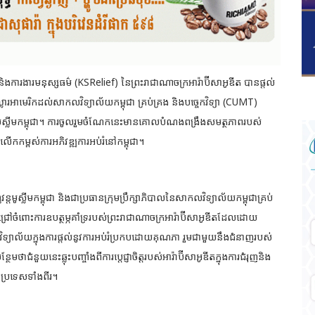
 និងការងារមនុស្សធម៌ (KSRelief) នៃព្រះរាជាណាចក្រអារ៉ាប៊ីសាអូឌីត បានផ្តល់
ល្លារអាមេរិកដល់សាកលវិទ្យាល័យកម្ពុជា គ្រប់គ្រង និងបច្ចេកវិទ្យា (CUMT)
ញវន្តមូស្លីមកម្ពុជា។ ការចូលរួមចំណែកនេះមានគោលបំណងពង្រឹងសមត្ថភាពរបស់
ងលើកកម្ពស់ការអភិវឌ្ឍការអប់រំនៅកម្ពុជា។
ន្តមូស្លីមកម្ពុជា និងជាប្រធានក្រុមប្រឹក្សាភិបាលនៃសាកលវិទ្យាល័យកម្ពុជាគ្រប់
រៅចំពោះការឧបត្ថម្ភគាំទ្ររបស់ព្រះរាជាណាចក្រអារ៉ាប៊ីសាអូឌីតដែលដោយ
្យាល័យក្នុងការផ្តល់នូវការអប់រំប្រកបដោយគុណភា រួមជាមួយនឹងជំនាញរបស់
ែមថាជំនួយនេះឆ្លុះបញ្ចាំងពីការប្តេជ្ញាចិត្តរបស់អារ៉ាប៊ីសាអូឌីតក្នុងការជំរុញនិង
នៃប្រទេសទាំងពីរ។