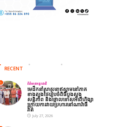
RECENT
1
ព័ត៌មានអន្តរជាតិ
មេដឹកនាំសាសនាឥស្លាមនៅភាគ
ខាងត្បូងថៃរៀបចំពិធីបួងសួង
សន្តិភាព និងថ្កោលទោសអំពើហិង្សា
ក្រោយការវាយប្រហារនៅណារ៉ាធី
វ៉ាត់
July 27, 2026