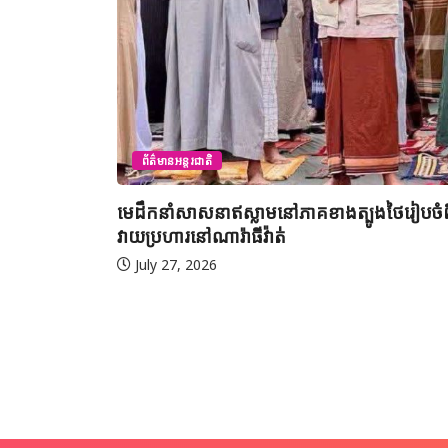
ព័ត៌មានអន្តរជាតិ
មេដឹកនាំសាសនាឥស្លាមនៅភាគខាងត្បូងថៃរៀបចំពិ
វាយប្រហារនៅណារ៉ាធីវ៉ាត់
July 27, 2026