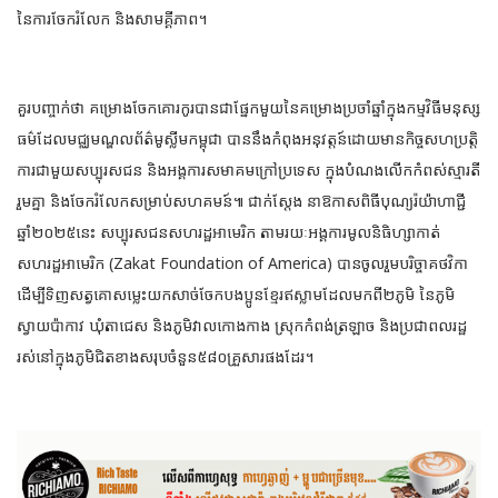
នៃការចែករំលែក និងសាមគ្គីភាព។
គួរបញ្ចាក់ថា គម្រោងចែកគោរកូរបានជាផ្នែកមួយនៃគម្រោងប្រចាំឆ្នាំក្នុងកម្មវិធីមនុស្ស
ធម៌ដែលមជ្ឈមណ្ឌលព័ត៌មូស្លីមកម្ពុជា បាននឹងកំពុងអនុវត្តន៍ដោយមានកិច្ចសហប្រត្តិ
ការជាមួយសប្បុរសជន និងអង្គការសមាគមក្រៅប្រទេស ក្នុងបំណងលើកកំពស់ស្មារតី
រួមគ្នា និងចែករំលែកសម្រាប់សហគមន៍៕ ជាក់ស្តែង នាឱកាសពិធីបុណ្យរ៉យ៉ាហាជ្ជី
ឆ្នាំ២០២៥នេះ សប្បុរសជនសហរដ្ឋអាមេរិក តាមរយៈអង្គការមូលនិធិហ្សាកាត់
សហរដ្ឋអាមេរិក (Zakat Foundation of America) បានចូលរួមបរិច្ចាគថវិកា
ដើម្បីទិញសត្វគោសម្លេះយកសាច់ចែកបងប្អូនខ្មែរឥស្លាមដែលមកពី២ភូមិ នៃភូមិ
ស្វាយប៉ាកាវ ឃុំតាជេស និងភូមិវាលកោងកាង ស្រុកកំពង់ត្រឡាច និងប្រជាពលរដ្ឋ
រស់នៅក្នុងភូមិជិតខាងសរុបចំនួន៥៨០គ្រួសារផងដែរ។