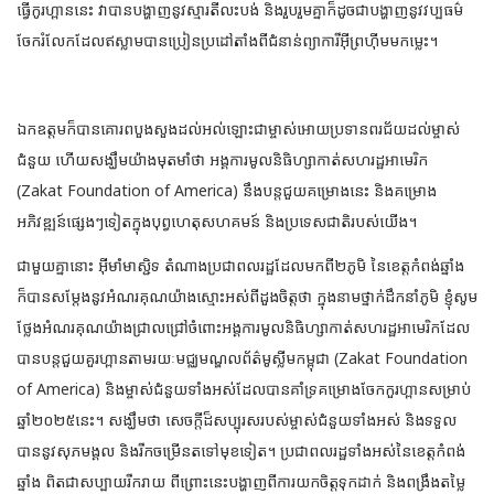
ធ្វើកូរហ្ពាននេះ វាបានបង្ហាញនូវស្មារតីលះបង់ និងរួបរួមគ្នាក៏ដូចជាបង្ហាញនូវវប្បធម៌
ចែករំលែកដែលឥស្លាមបានប្រៀនប្រដៅតាំងពីជំនាន់ព្យាការីអ៊ីព្រហ៊ីមមកម្លេះ។
ឯកឧត្តមក៏បានគោរពបួងសួងដល់អល់ឡោះជាម្ចាស់អោយប្រទានពរជ័យដល់ម្ចាស់
ជំនួយ ហើយសង្ឃឹមយ៉ាងមុតមាំថា អង្គការមូលនិធិហ្សាកាត់សហរដ្ឋអាមេរិក
(Zakat Foundation of America) នឹងបន្តជួយគម្រោងនេះ និងគម្រោង
អភិវឌ្ឍន៍ផ្សេងៗទៀតក្នុងបុព្វហេតុសហគមន៍ និងប្រទេសជាតិរបស់យើង។
ជាមួយគ្នានោះ អ៊ីមាំមាស្ជិទ តំណាងប្រជាពលរដ្ឋដែលមកពី២ភូមិ នៃខេត្តកំពង់ឆ្នាំង
ក៏បានសម្តែងនូវអំណរគុណយ៉ាងស្មោះអស់ពីដួងចិត្តថា ក្នុងនាមថ្នាក់ដឹកនាំភូមិ ខ្ញុំសូម
ថ្លែងអំណរគុណយ៉ាងជ្រាលជ្រៅចំពោះអង្គការមូលនិធិហ្សាកាត់សហរដ្ឋអាមេរិកដែល
បានបន្តជួយគួរហ្ពានតាមរយៈមជ្ឈមណ្ឌលព័ត៌មូស្លីមកម្ពុជា (Zakat Foundation
of America) និងម្ចាស់ជំនួយទាំងអស់ដែលបានគាំទ្រគម្រោងចែកកួរហ្ពានសម្រាប់
ឆ្នាំ២០២៥នេះ។ សង្ឃឹមថា សេចក្តីដ៏សប្បុរសរបស់ម្ចាស់ជំនួយទាំងអស់ និងទទួល
បាននូវសុភមង្គល និងរីកចម្រើនតទៅមុខទៀត។ ប្រជាពលរដ្ឋទាំងអស់នៃខេត្តកំពង់
ឆ្នាំង ពិតជាសប្បាយរីករាយ ពីព្រោះនេះបង្ហាញពីការយកចិត្តទុកដាក់ និងពង្រឹងតម្លៃ