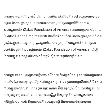
ឯកឧត្តម ស្លេះ ណាស៊ី ទីប្រឹក្សាក្រសួងព័ត៌មាន និងជាប្រធានមជ្ឈមណ្ឌលព័ត៌មូស្លីម
កម្ពុជា ដែលមជ្ឈមណ្ឌលនេះបានសហការជាមួយអង្គការមូលនិធិហ្សាកាត់
សហរដ្ឋអាមេរិក (Zakat Foundation of America) បានមានប្រសាសន៍អោយ
ដឹងក្នុងពិធីចែកសាច់គោកូរពាននេះថា ជាលើកទី១០ហើយ ដែលមជ្ឈមណ្ឌលព័ត៌មាន
មូស្លីមកម្ពុជាបានទទួលអនុវត្តគម្រោងចែកគោរកូរហ្ពានដែលផ្តល់ថវិកាពី អង្គការ
មូលនិធិហ្សាកាត់សហរដ្ឋអាមេរិក (Zakat Foundation of America) ដើម្បី
ចែកបងប្អូនខ្មែរឥស្លាមដែលមកពី២ភូមិ ស្ថិតនៅខេត្តកំពង់ឆ្នាំងនេះ។
ឯកឧត្តម បានសម្តែងនូវសេចក្តីសោមន្សរីករាយ និងថ្លែងអំណរគុណដល់សប្បុរសជន
អាមេរិក ដែលបានចូលរួមបរិច្ចាកថវិកាក្នុងគម្រោងនេះ ក្នុងសារស្មារតីសាមគ្គី និងភាព
ជាបងប្អូនរួមសាសនា។ ឯកឧត្តម ស្លេះ ណាស៊ី ក៏បានចូលរួមរំលឹកដល់បងប្អូនដែល
បានចូលរួមទទួលសាច់គោអោយចេះសាមគ្គីគ្នា និងចូលរួមវិភាគទានក្នុងការងារ
អភិវឌ្ឍន៍សហគមន៍ ពីព្រោះស្មារតីនៃបុណ្យហាជ្ជី ពិសេសការសំឡេះសត្វគោ