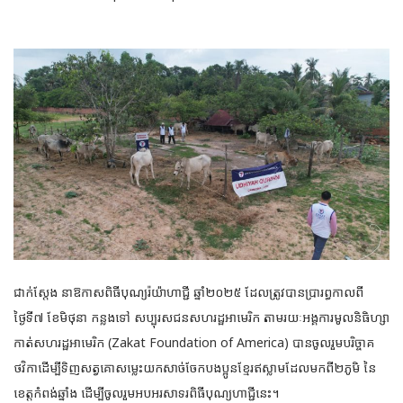
ជាក់ស្តែង នាឱកាសពិធីបុណ្យរ៉យ៉ាហាជ្ជី ឆ្នាំ២០២៥ ដែលត្រូវបានប្រារព្ធកាលពី
ថ្ងៃទី៧ ខែមិថុនា កន្លងទៅ សប្បុរសជនសហរដ្ឋអាមេរិក តាមរយៈអង្គការមូលនិធិហ្សា
កាត់សហរដ្ឋអាមេរិក (Zakat Foundation of America) បានចូលរួមបរិច្ចាគ
ថវិកាដើម្បីទិញសត្វគោសម្លេះយកសាច់ចែកបងប្អូនខ្មែរឥស្លាមដែលមកពី២ភូមិ នៃ
ខេត្តកំពង់ឆ្នាំង ដើម្បីចូលរួមអបអរសាទរពិធីបុណ្យហាជ្ជីនេះ។