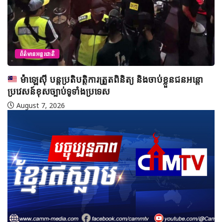
ព័ត៌មានអន្តរជាតិ
ម៉ាឡេស៊ី បន្តប្រតិបត្តិការត្រួតពិនិត្យ និងចាប់ខ្លួនជនអន្តោ
ប្រវេសន៍ខុសច្បាប់ទូទាំងប្រទេស
August 7, 2026