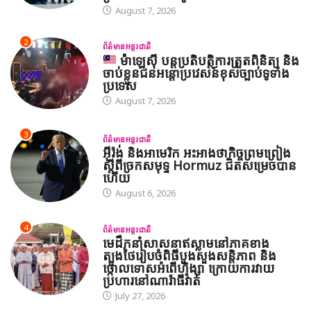
August 7, 2026
2
ព័ត៌មានអន្តរជាតិ
ម៉ាឡេស៊ី បន្តប្រតិបត្តិការត្រួតពិនិត្យ និង
ចាប់ខ្លួនជនអន្តោប្រវេសន៍ខុសច្បាប់ទូទាំង
ប្រទេស
August 7, 2026
3
ព័ត៌មានអន្តរជាតិ
អ៊ីរ៉ង់ និងអាមេរិក អះអាងថាកិច្ចព្រមព្រៀង
ស្តីពីច្រកសមុទ្ទ Hormuz ជិតសម្រេចបាន
ហើយ
August 6, 2026
4
ព័ត៌មានអន្តរជាតិ
មេដឹកនាំសាសនាឥស្លាមនៅភាគខាង
ត្បូងថៃរៀបចំពិធីបួងសួងសន្តិភាព និង
ថ្កោលទោសអំពើហិង្សា ក្រោយការវាយ
ប្រហារនៅណារ៉ាធីវ៉ាត់
July 27, 2026