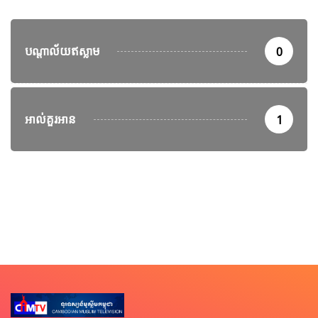
បណ្តាល័យឥស្លាម
0
អាល់គួរអាន
1