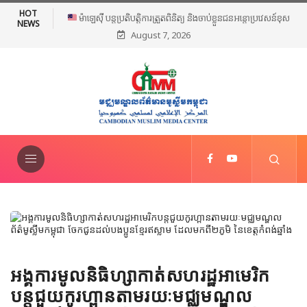
HOT
ម៉ាឡេស៊ី បន្តប្រតិបត្តិការត្រួតពិនិត្យ និងចាប់ខ្លួនជនអន្តោប្រវេសន៍ខុស
NEWS
August 7, 2026
ច្បាប់ទូទាំងប្រទេស
អង្គការមូលនិធិហ្សាកាត់សហរដ្ឋអាមេរិក
បន្តជួយកូរហ្ពានតាមរយៈមជ្ឈមណ្ឌល