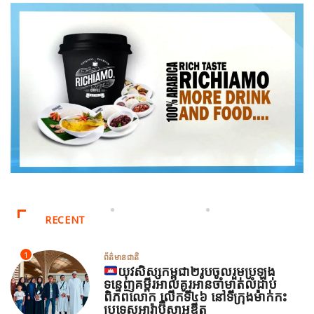
RECENT
1
ព័ត៌មានជាតិ
យុវសិស្សកម្ពុជា២រូបចូលរួមប្រឡង
ទន្ទេញគម្ពីរអាល់គូរអានចាំមាត់លំដាប់
ពិភពលោក លើកទី៤៦ នៅទីក្រុងម៉ាក់កះ
ប្រទេសអារ៉ាប៊ីសាអូឌីត