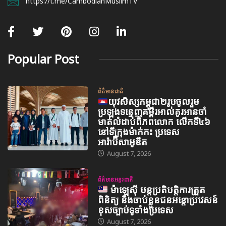
https://t.me/CambodianMuslimTV
Popular Post
ព័ត៌មានជាតិ
យុវសិស្សកម្ពុជា២រូបចូលរួម
ប្រឡងទន្ទេញគម្ពីរអាល់គូរអានចាំ
មាត់លំដាប់ពិភពលោក លើកទី៤៦
នៅទីក្រុងម៉ាក់កះ ប្រទេស
អារ៉ាប៊ីសាអូឌីត
August 7, 2026
ព័ត៌មានអន្តរជាតិ
ម៉ាឡេស៊ី បន្តប្រតិបត្តិការត្រួត
ពិនិត្យ និងចាប់ខ្លួនជនអន្តោប្រវេសន៍
ខុសច្បាប់ទូទាំងប្រទេស
August 7, 2026