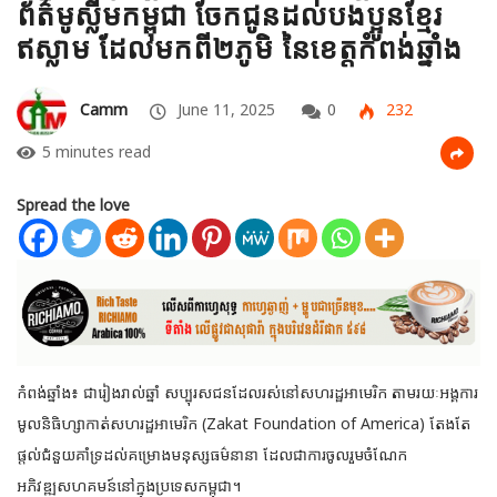
ព័ត៌មូស្លីមកម្ពុជា ចែកជូនដល់បងប្អូនខ្មែរ
ឥស្លាម ដែលមកពី២ភូមិ នៃខេត្តកំពង់ឆ្នាំង
Camm
June 11, 2025
0
232
5 minutes read
Spread the love
កំពង់ឆ្នាំង៖ ជារៀងរាល់ឆ្នាំ សប្បុរសជនដែលរស់នៅសហរដ្ឋអាមេរិក តាមរយៈអង្គការ
មូលនិធិហ្សាកាត់សហរដ្ឋអាមេរិក (Zakat Foundation of America) តែងតែ
ផ្តល់ជំនួយគាំទ្រដល់គម្រោងមនុស្សធម៌នានា ដែល
ជាការចូលរួមចំណែក
អភិវឌ្ឍសហគមន៍នៅក្នុងប្រទេសកម្ពុជា។