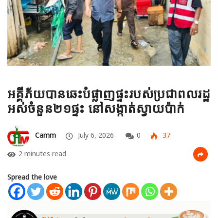
អគ្គីភ័យបានឆេះបំផ្លាញផ្ទះរបស់ប្រជាពលរដ្ឋ
អស់ចំនួន២១ផ្ទះ នៅសង្កាត់ស្វាយប៉ាក់
Camm
July 6, 2026
0
37
2 minutes read
Spread the love