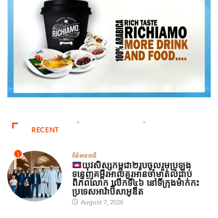
RECENT
1
ព័ត៌មានជាតិ
យុវសិស្សកម្ពុជា២រូបចូលរួមប្រឡង
ទន្ទេញគម្ពីរអាល់គូរអានចាំមាត់លំដាប់
ពិភពលោក លើកទី៤៦ នៅទីក្រុងម៉ាក់កះ
ប្រទេសអារ៉ាប៊ីសាអូឌីត
August 7, 2026