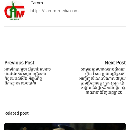
Camm
https://camm-media.com
Previous Post
Next Post
អាមេរិកបារម្ភថា អ៊ីស្រាអែលអាច
សម្ដេចអគ្គមហាសេនាបតីតេជោ
មានផែនការសម្លាប់មន្ត្រីចរចា
ហ៊ុន សែន ប្រធានព្រឹទ្ធសភា
កំពូលរបស់អ៊ីរ៉ង់ អំឡុងកិច្ច
អញ្ជើញសំណេះសំណាលជាមួយ
ពិភាក្សាបទឈប់បាញ់
ក្រុមប្រឹក្សាខេត្ត ក្រុង-ស្រុក-ឃុំ-
សង្កាត់ និងថ្នាក់ដឹកនាំមន្ទីរ អង្គ
ភាពនានាជុំវិញខេត្តក្រចេះ…
Related post