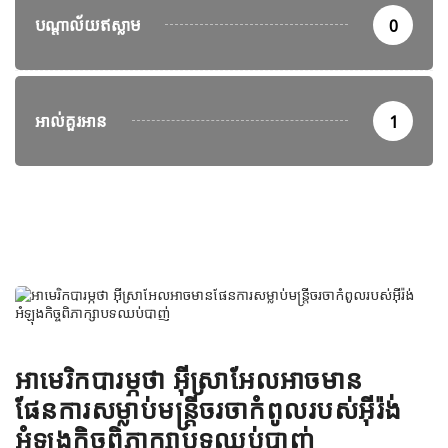
បណ្តាល័យឥស្លាម
0
អាល់គួរអាន
1
អាមេរិកបារម្ភថា អ៊ីស្រាអែលអាចមាន
ផែនការសម្លាប់មន្ត្រីចរចាកំពូលរបស់អ៊ីរ៉ង់
អំឡុងកិច្ចពិភាក្សាបទឈប់បាញ់