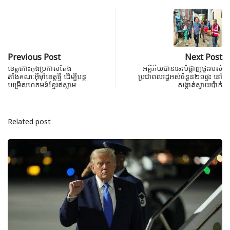
Previous Post
Next Post
ខេត្តកោះកុងប្រកាសតែង
អគ្គីភ័យបានឆេះបំផ្លាញផ្ទះរបស់
តាំងគណៈអ៊ីម៉ាំខេត្តថ្មី ដើម្បីបន្ត
ប្រជាពលរដ្ឋអស់ចំនួន២១ផ្ទះ នៅ
បម្រើសហគមន៍ខ្មែរឥស្លាម
សង្កាត់ស្វាយប៉ាក់
Related post