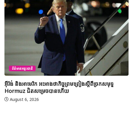
ព័ត៌មានអន្តរជាតិ
អ៊ីរ៉ង់ និងអាមេរិក អះអាងថាកិច្ចព្រមព្រៀងស្តីពីច្រកសមុទ្ទ
Hormuz ជិតសម្រេចបានហើយ
August 6, 2026