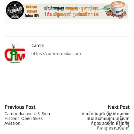
Camm
https://camm-media.com
Previous Post
Next Post
Cambodia and U.S. Sign
អាមេរិកបារម្ភថា អ៊ីស្រាអែលអាច
Historic ‘Open Skies’
មានផែនការសម្លាប់មន្ត្រីចរចា
Aviation…
កំពូលរបស់អ៊ីរ៉ង់ អំឡុងកិច្ច
ពិភាក្សាបទឈប់បាញ់