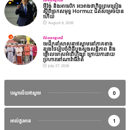
ព័ត៌មានអន្តរជាតិ
អ៊ីរ៉ង់ និងអាមេរិក អះអាងថាកិច្ចព្រមព្រៀង
ស្តីពីច្រកសមុទ្ទ Hormuz ជិតសម្រេចបាន
ហើយ
August 6, 2026
4
ព័ត៌មានអន្តរជាតិ
មេដឹកនាំសាសនាឥស្លាមនៅភាគខាង
ត្បូងថៃរៀបចំពិធីបួងសួងសន្តិភាព និង
ថ្កោលទោសអំពើហិង្សា ក្រោយការវាយ
ប្រហារនៅណារ៉ាធីវ៉ាត់
July 27, 2026
បណ្តាល័យឥស្លាម
0
អាល់គួរអាន
1