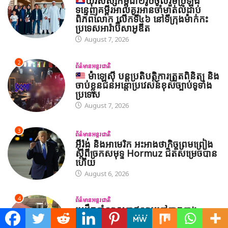
យុវសិស្សកម្ពុជា២រូបចូលរួមប្រឡង
ទន្ទេញគម្ពីរអាល់គូរអានចាំមាត់លំដាប់
ពិភពលោក លើកទី៤៦ នៅទីក្រុងម៉ាក់កះ
ប្រទេសអារ៉ាប៊ីសាអូឌីត
August 7, 2026
2
ព័ត៌មានអន្តរជាតិ
ម៉ាឡេស៊ី បន្តប្រតិបត្តិការត្រួតពិនិត្យ និង
ចាប់ខ្លួនជនអន្តោប្រវេសន៍ខុសច្បាប់ទូទាំង
ប្រទេស
August 7, 2026
3
ព័ត៌មានអន្តរជាតិ
អ៊ីរ៉ង់ និងអាមេរិក អះអាងថាកិច្ចព្រមព្រៀង
ស្តីពីច្រកសមុទ្ទ Hormuz ជិតសម្រេចបាន
ហើយ
August 6, 2026
4
ព័ត៌មានអន្តរជាតិ
មេដឹកនាំសាសនាឥស្លាមនៅភាគខាង
ត្បូងថៃរៀបចំពិធីបួងសួងសន្តិភាព និង