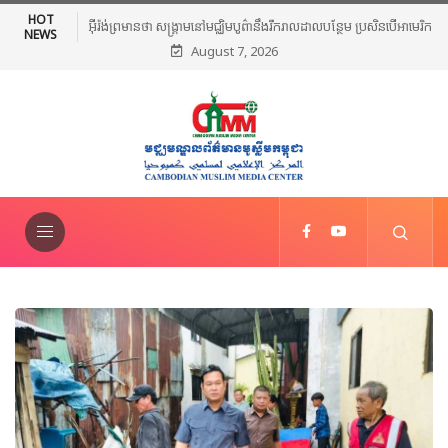
HOT
អ៊ីរ៉ង់ព្រមានថា សង្គ្រាមនៅមជ្ឈិមបូព៌ានឹងរីករាលដាលបន្ថែម ប្រសិនបើអាមេរិក
NEWS
August 7, 2026
បន្តវាយប្រហារ