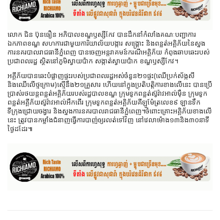
លោក ជិន ប៊ុនធឿន អភិបាលខណ្ឌឫស្សីកែវ បានដឹកនាំកំលាំងគណៈបញ្ជាការ
ឯកភាពខណ្ឌ សហការជាមួយការិយាល័យបង្ការ សង្គ្រោះ និងពន្លត់អគ្គិភ័យនៃស្នង
ការនគរបាលរាជធានីភ្នំពេញ បានចេញអន្តរាគមន៍ករណីអគ្គិភ័យ កំពុងឆាបឆេះរបស់
ប្រជាពលរដ្ឋ ស្ថិតនៅភូមិស្វាយប៉ាក សង្កាត់ស្វាយប៉ាក ខណ្ឌឫស្សីកែវ។
អគ្គីភ័យបានឆេះបំផ្លាញផ្ទះរបស់ប្រជាពលរដ្ឋអស់ចំនួន២១ផ្ទះ(ឈើប្រក់ស័ង្កសី
និងឈើលើថ្មក្រោម)ស្មើនឹង២១គ្រួសារ ហើយនៅក្នុងប្រតិបត្តិការខាងលើនេះ បានប្រើ
ប្រាស់រថយន្តពន្លត់អគ្គិភ័យរបស់រដ្ឋបាលខណ្ឌ ក្រុមទូកពន្លត់ស៊ូរ៉ាវអាល់ម៉ឺន ក្រុមទូក
ពន្លត់អគ្គីភ័យស៊ូរ៉ាវអាល់អឹកពើរ ក្រុមទូកពន្លត់អគ្គិភ័យគីឡូម៉ែត្រលេខ៩ ឡានទឹក
ទីក្រុងជ្រោយចង្វារ និងស្នងការនគរបាលរាជធានីភ្នំពេញ។ចំពោះគ្រោះអគ្គិភ័យខាងលើ
នេះ ត្រូវបានកម្លាំងជំនាញធ្វើការបាញ់ឲ្យរលត់ទៅវិញ នៅវេលាម៉ោង១៣និង៣០នាទី
ថ្ងៃដដែរ៕