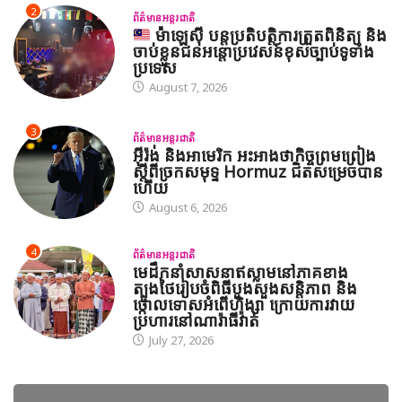
2
ព័ត៌មានអន្តរជាតិ
ម៉ាឡេស៊ី បន្តប្រតិបត្តិការត្រួតពិនិត្យ និង
ចាប់ខ្លួនជនអន្តោប្រវេសន៍ខុសច្បាប់ទូទាំង
ប្រទេស
August 7, 2026
3
ព័ត៌មានអន្តរជាតិ
អ៊ីរ៉ង់ និងអាមេរិក អះអាងថាកិច្ចព្រមព្រៀង
ស្តីពីច្រកសមុទ្ទ Hormuz ជិតសម្រេចបាន
ហើយ
August 6, 2026
4
ព័ត៌មានអន្តរជាតិ
មេដឹកនាំសាសនាឥស្លាមនៅភាគខាង
ត្បូងថៃរៀបចំពិធីបួងសួងសន្តិភាព និង
ថ្កោលទោសអំពើហិង្សា ក្រោយការវាយ
ប្រហារនៅណារ៉ាធីវ៉ាត់
July 27, 2026