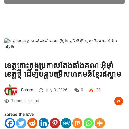
ខេត្តកោះកុងប្រកាសតែងតាំងគណៈអ៊ីម៉ាំ
ខេត្តថ្មី ដើម្បីបន្តបម្រើសហគមន៍ខ្មែរឥស្លាម
Camm
July 3, 2026
0
39
3 minutes read
Spread the love