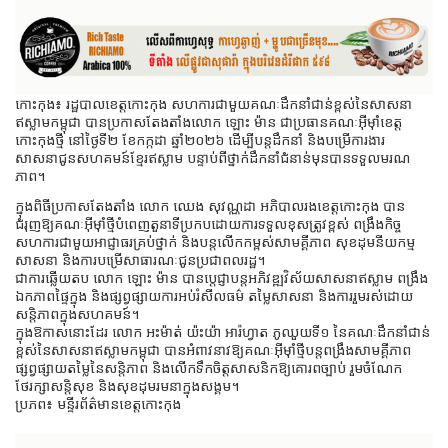
កោះកុង៖ រដ្ឋបាលខេត្តកោះកុង សហការជាមួយគណៈដឹកនាំជាន់ខ្ពស់នៃសាសនា
ឥស្លាមកម្ពុជា បានប្រកាសតែងតាំងលោក ឡោះ ម៉ាន ជាប្រធានគណៈអ៊ីម៉ាំខេត្ត
កោះកុងថ្មី នៅថ្ងៃទី២ ខែកក្កដា ឆ្នាំ២០២៦ ដើម្បីបន្តដឹកនាំ និងបម្រើការងារ
សាសនាជូនសហគមន៍ខ្មែរឥស្លាម បន្ទាប់ពីថ្នាក់ដឹកនាំជំនាន់មុនបានទទួលមរណ
ភាព។
ក្នុងពិធីប្រកាសតែងតាំង លោក ឈេង សុវណ្ណដា អភិបាលរងខេត្តកោះកុង បាន
ជំរុញឱ្យគណៈអ៊ីម៉ាំថ្មីបំពេញតួនាទីប្រកបដោយការទទួលខុសត្រូវខ្ពស់ ពង្រឹងកិច្ច
សហការជាមួយអាជ្ញាធរគ្រប់ថ្នាក់ និងបន្តលើកកម្ពស់សាមគ្គីភាព សុខដុមនីយកម្ម
សាសនា និងការបម្រើសាធារណៈជូនប្រជាពលរដ្ឋ។
ជាការឆ្លើយតប លោក ឡោះ ម៉ាន បានប្តេជ្ញាបន្តអភិវឌ្ឍវិស័យសាសនាឥស្លាម ពង្រឹង
ឯកភាពផ្ទៃក្នុង និងផ្សព្វផ្សាយការអប់រំសីលធម៌ តម្លៃសាសនា និងការរួមរស់ដោយ
សន្តិភាពក្នុងសហគមន៍។
ក្នុងឱកាសនោះដែរ លោក អះម៉ាត់ យ៉ះយ៉ា អារ៉ហ្វាត ភូឈួយទី១ នៃគណៈដឹកនាំជាន់
ខ្ពស់នៃសាសនាឥស្លាមកម្ពុជា បានអំពាវនាវឱ្យគណៈអ៊ីម៉ាំថ្មីបន្តពង្រឹងសាមគ្គីភាព
ផ្សព្វផ្សាយតម្លៃនៃសន្តិភាព និងលើកទឹកចិត្តសាសនិកឱ្យគោរពច្បាប់ រួមចំណែក
ថែរក្សាសន្តិសុខ និងសុខដុមរមនាក្នុងសង្គម។
ប្រភព៖ មន្ទីរព័ត៌មានខេត្តកោះកុង