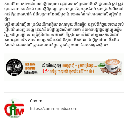
កាលពីខែមេសា។ដោយសារក្តីបារម្ភនេះ រដ្ឋបាលរបស់ប្រធានាធិបតី ដូណាល់ ត្រាំ ត្រូវ
បានគេរាយការណ៍ថា បានស្នើឱ្យបណ្តាប្រទេសមួយចំនួនក្នុងតំបន់ ជួយជូនដំណឹងទៅ
កាន់ទីក្រុងតេហេរ៉ង់ អំពីលទ្ធភាពដែលអ៊ីស្រាអែលអាចកំណត់គោលដៅលើមន្ត្រីទាំង
ពីរ។
មន្ត្រីអាមេរិកជឿថា ប្រសិនបើការធ្វើឃាតណាមួយកើតឡើង បន្ទាប់ពីកិច្ចចរចាបានចាប់
ផ្តើមយ៉ាងពេញលេញ នោះវានឹងបំផ្លាញដំណើរការចរចា និងអាចបង្កឱ្យជម្លោះផ្ទុះឡើង
វិញ។ជាមួយគ្នានេះ មន្ត្រីអ៊ីរ៉ង់បានអះអាងថា ទីក្រុងតេហេរ៉ង់បានស្វែងរកការធានាពី
សហរដ្ឋអាមេរិក តាមរយៈអន្តរការីរបស់ប៉ាគីស្ថាន និងកាតា ថា អ៊ីស្រាអែលនឹងមិន
កំណត់គោលដៅលើក្រុមចរចារបស់ខ្លួន ក្នុងអំឡុងពេលជំនួបការទូតឡើយ។
Camm
https://camm-media.com