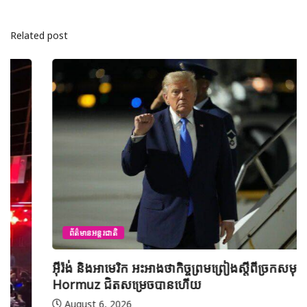
Related post
ព័ត៌មានអន្តរជាតិ
អ៊ីរ៉ង់ និងអាមេរិក អះអាងថាកិច្ចព្រមព្រៀងស្តីពីច្រកសមុទ្ទ
Hormuz ជិតសម្រេចបានហើយ
August 6, 2026