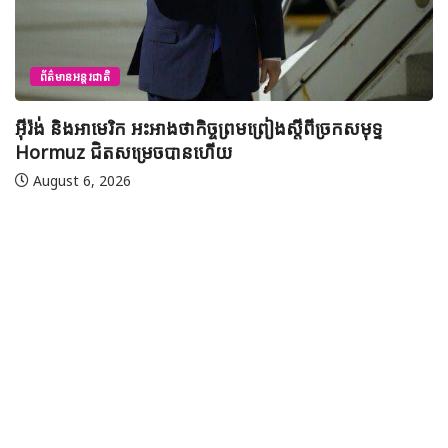
ព័ត៌មានអន្តរជាតិ
អ៊ីរ៉ង់ និងអាមេរិក អះអាងថាកិច្ចព្រមព្រៀងស្តីពីច្រកសមុទ្ទ
Hormuz ជិតសម្រេចបានហើយ
August 6, 2026