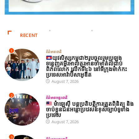
RECENT
1
ព័ត៌មានជាតិ
យុវសិស្សកម្ពុជា២រូបចូលរួមប្រឡង
ទន្ទេញគម្ពីរអាល់គូរអានចាំមាត់លំដាប់
ពិភពលោក លើកទី៤៦ នៅទីក្រុងម៉ាក់កះ
ប្រទេសអារ៉ាប៊ីសាអូឌីត
August 7, 2026
2
ព័ត៌មានអន្តរជាតិ
ម៉ាឡេស៊ី បន្តប្រតិបត្តិការត្រួតពិនិត្យ និង
ចាប់ខ្លួនជនអន្តោប្រវេសន៍ខុសច្បាប់ទូទាំង
ប្រទេស
August 7, 2026
3