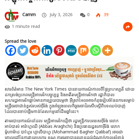
Camm
July 3, 2026
0
39
1 minute read
Spread the love
សារព័ត៌មាន The New York Times បានរាយការណ៍កាលពីថ្ងៃព្រហស្បតិ៍ ដោយ
ដកស្រង់ប្រភពមន្ត្រីអាមេរិកបច្ចុប្បន្ន និងអតីតមន្ត្រីអាមេរិកថា រដ្ឋាភិបាល
សហរដ្ឋអាមេរិកធ្លាប់មានការព្រួយបារម្ភថា អ៊ីស្រាអែលអាចកំពុងរៀបចំផែនការសម្លាប់
មន្ត្រីចរចាជាន់ខ្ពស់របស់អ៊ីរ៉ង់ ក្នុងអំឡុងពេលកិច្ចចរចាដ៏រសើបស្តីពីបទឈប់បាញ់
ដែលបានចាប់ផ្តើមកាន់តែសកម្មនៅដើមឆ្នាំនេះ។
តាមរបាយការណ៍ដដែល មន្ត្រីអាមេរិកជឿថា រដ្ឋមន្ត្រីការបរទេសអ៊ីរ៉ង់ លោក
អាប់បាស់ អារ៉ាហ្គឈី (Abbas Araghchi) និងប្រធានរដ្ឋសភាអ៊ីរ៉ង់ លោក
ម៉ូហាម៉ាដ បាហ្គែរ ហ្គាលីបាហ្វ (Mohammad Bagher Qalibaf) អាចជា
គោលដៅនៃការវាយប្រហារ ខណៈការចរចាបានឈានដល់ដំណាក់កាលសំខាន់