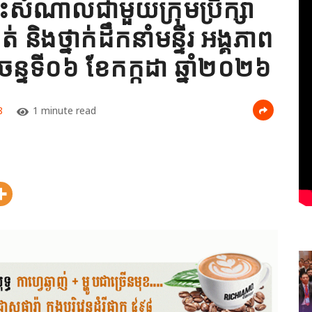
ះសំណាលជាមួយក្រុមប្រឹក្សា
ាត់ និងថ្នាក់ដឹកនាំមន្ទីរ អង្គភាព
ងៃចន្ទទី០៦ ខែកក្កដា ឆ្នាំ២០២៦
8
1 minute read