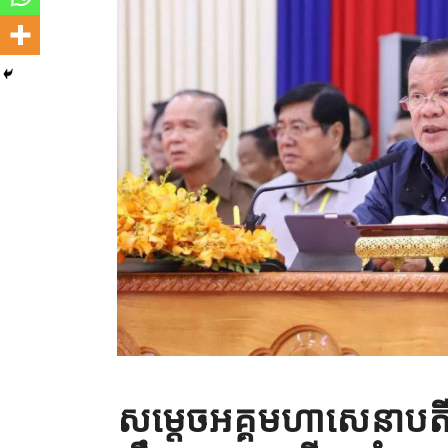
សម្ដេចអគ្គមហាសេនាបតី