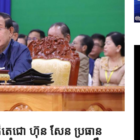
តេជោ ហ៊ុន សែន ប្រធាន