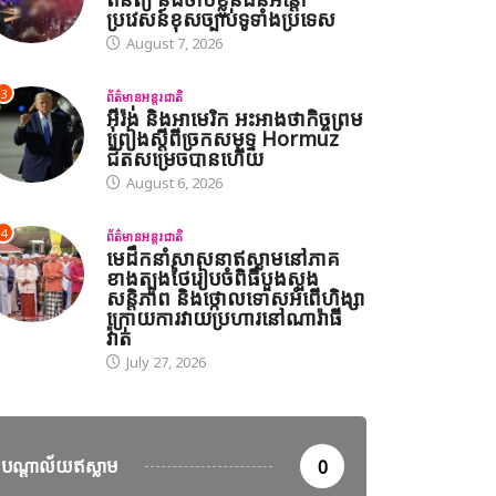
ប្រវេសន៍ខុសច្បាប់ទូទាំងប្រទេស
August 7, 2026
3
ព័ត៌មានអន្តរជាតិ
អ៊ីរ៉ង់ និងអាមេរិក អះអាងថាកិច្ចព្រម
ព្រៀងស្តីពីច្រកសមុទ្ទ Hormuz
ជិតសម្រេចបានហើយ
August 6, 2026
4
ព័ត៌មានអន្តរជាតិ
មេដឹកនាំសាសនាឥស្លាមនៅភាគ
ខាងត្បូងថៃរៀបចំពិធីបួងសួង
សន្តិភាព និងថ្កោលទោសអំពើហិង្សា
ក្រោយការវាយប្រហារនៅណារ៉ាធី
វ៉ាត់
July 27, 2026
បណ្តាល័យឥស្លាម
0