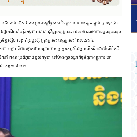
នាបតីតេជោ ហ៊ុន សែន ប្រធានព្រឹទ្ធសភា នៃព្រះរាជាណាចក្រកម្ពុជា បានចុះជួប
និងថ្នាក់ដឹកនាំមន្ទីរអង្គភាពនានា ជុំវិញខេត្តក្រចេះ ដែលមានសមាភាពចូលរួមសរុប
ូមិឬស្សី១ សង្កាត់អូរឬស្សី ក្រុងក្រចេះ ខេត្តក្រចេះ ដែលនេះគឺជា
េជោ បន្ទាប់ពីបានផ្អាកជាបណ្តោះអាសន្ន ក្នុងកម្មវធីជំនួបលើកទី១៥នៅលើទឹកដី
នាំ គណៈប្រតិភូជាន់ខ្ពស់កម្ពុជា ទៅបំពេញទស្សនកិច្ចមិត្តភាពផ្លូវការ នៅ
០២៦ កន្លងទៅនេះ។