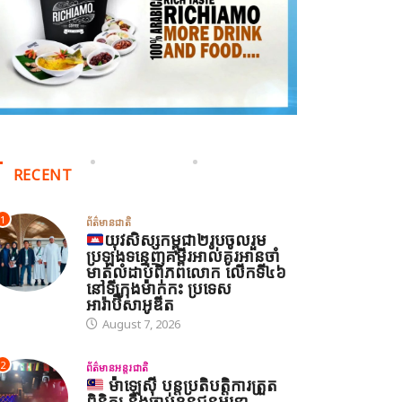
RECENT
1
ព័ត៌មានជាតិ
យុវសិស្សកម្ពុជា២រូបចូលរួម
ប្រឡងទន្ទេញគម្ពីរអាល់គូរអានចាំ
មាត់លំដាប់ពិភពលោក លើកទី៤៦
នៅទីក្រុងម៉ាក់កះ ប្រទេស
អារ៉ាប៊ីសាអូឌីត
August 7, 2026
2
ព័ត៌មានអន្តរជាតិ
ម៉ាឡេស៊ី បន្តប្រតិបត្តិការត្រួត
ពិនិត្យ និងចាប់ខ្លួនជនអន្តោ