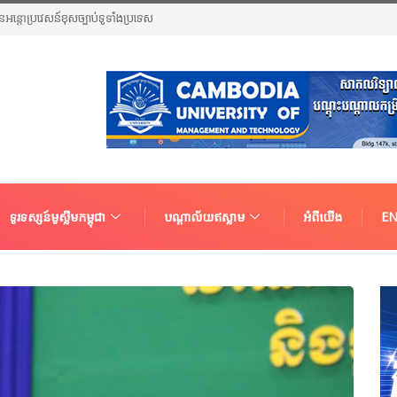
ួនជនអន្តោប្រវេសន៍ខុសច្បាប់ទូទាំងប្រទេស
ទូរទស្សន៍មូស្លីមកម្ពុជា
បណ្តាល័យឥស្លាម
អំពីយើង
EN