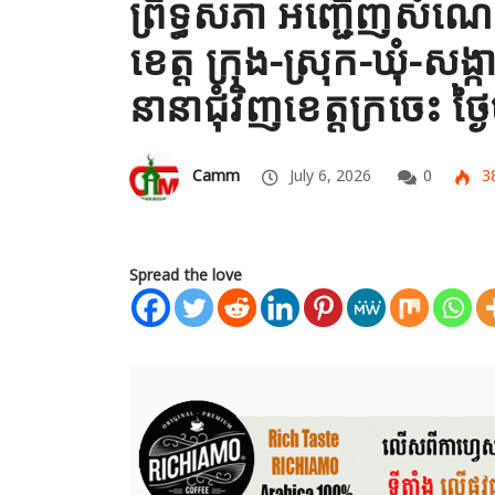
ព្រឹទ្ធសភា អញ្ជើញសំណេ
ខេត្ត ក្រុង-ស្រុក-ឃុំ-សង្ក
នានាជុំវិញខេត្តក្រចេះ ថ្
Camm
July 6, 2026
0
3
Spread the love