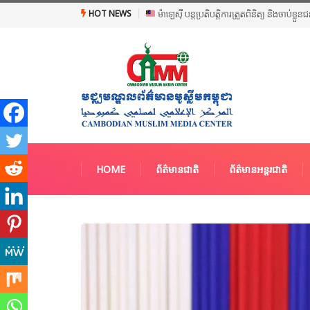
HOT NEWS
ម៉ាឡេស៊ី បន្តប្រតិបត្តិការត្រួតពិនិត្យ និងចាប់ខ្ល
HOME
ព័ត៌មានជាតិ
ព័ត៌មានអន្តរជាតិ