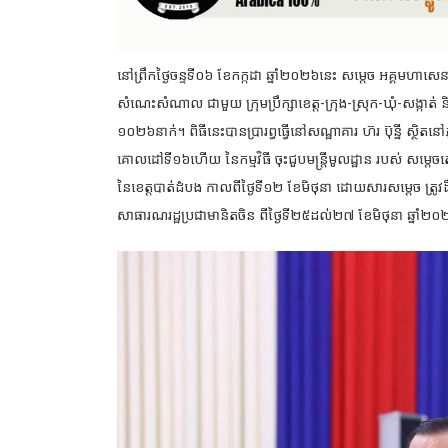
នៅព្រឹកថ្ងៃចន្ទទី០៦ ខែកក្កដា ឆ្នាំ២០២៦នេះ សម្ដេច អគ្គមហាសេ
សំណេះសំណាល ជាមួយ ក្រុមប្រឹក្សាខេត្ត-ក្រុង-ស្រុក-ឃុំ-សង្កាត់ 
១០២៦នាក់។ ពិធីនេះបានប្រារព្ធធ្វើនៅសណ្ឋាគារ ហ៊រ ប៊ុន្នី ស្ថិតនៅភ
គោលដៅទី១៦ហើយ នៃកម្មវិធី ចុះជួបមន្ត្រីមូលដ្ឋាន របស់ សម្តេចត
នៃខេត្តបាត់ដំបង កាលពីថ្ងៃទី១២ ខែមិថុនា ដោយសារសម្តេច ត្រូវដឹក
សាធារណរដ្ឋប្រជាមានិតចិន ពីថ្ងៃទី២៥ដល់២៧ ខែមិថុនា ឆ្នាំ២