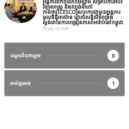
អង្គការពិភពលោកអ៊ីស្លាម សម្រាប់ការអប់រំ
វិទ្យាសាស្ត្រ និងវប្បធម៌ហៅ
កាត់ថា(ICESCO)សហការជាមួយអង្គការ
មូលនិធិអាស៊ាន រៀបចំសន្និសីទពង្រឹង
ស្តង់ដានៃការបង្រៀនភាសាអារ៉ាប់នៅកម្ពុជា
July 24, 2026
បណ្តាល័យឥស្លាម
0
អាល់គួរអាន
1