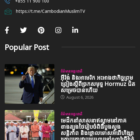
+855 11 900 100
https://t.me/CambodianMuslimTV
Popular Post
ព័ត៌មានអន្តរជាតិ
អ៊ីរ៉ង់ និងអាមេរិក អះអាងថាកិច្ចព្រម
ព្រៀងស្តីពីច្រកសមុទ្ទ Hormuz ជិត
សម្រេចបានហើយ
August 6, 2026
ព័ត៌មានអន្តរជាតិ
មេដឹកនាំសាសនាឥស្លាមនៅភាគ
ខាងត្បូងថៃរៀបចំពិធីបួងសួង
សន្តិភាព និងថ្កោលទោសអំពើហិង្សា
ក្រោយការវាយប្រហារនៅណារ៉ាធីវ៉ាត់