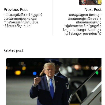
Previous Post
Next Post
អារ៉ាប៊ីសាអូឌីតនឹងសង់កីឡដ្ឋានធំ
រោងចក្រចំនួន៣ និង១១តូប
មួយដែលអាចផ្ទុកអ្នកទស្សនា
បានរងការបំផ្លាញនិងខូចខាត
ជាង៩០ម៉ឺននាក់សម្រាប់រៀបចំ
ដោយសារឧបទ្ទវហេតុ
ព្រឹត្តិការណ៍កីឡាផ្សេងៗ
អគ្គិភ័យឆាបឆេះពីរកន្លែងក្នុងថ្ងៃ
តែមួយ នៅSungai Buloh ក្នុង
រដ្ឋ Selangor ប្រទេសម៉ាឡេស៊ី
Related post