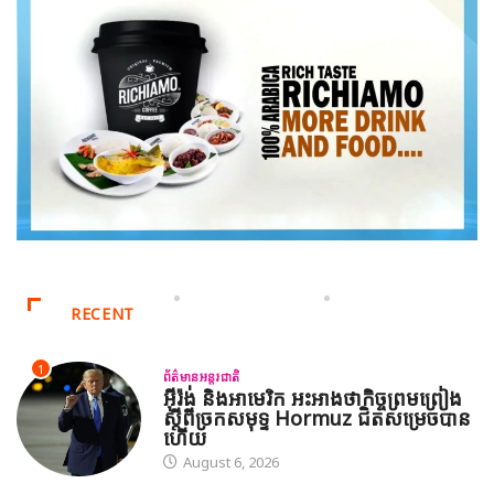
RECENT
1
ព័ត៌មានអន្តរជាតិ
អ៊ីរ៉ង់ និងអាមេរិក អះអាងថាកិច្ចព្រមព្រៀង
ស្តីពីច្រកសមុទ្ទ Hormuz ជិតសម្រេចបាន
ហើយ
August 6, 2026