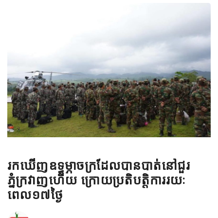
រកឃើញឧទ្ធម្ភាចក្រដែលបានបាត់នៅជួរ
ភ្នំក្រវាញហើយ ក្រោយប្រតិបត្តិការរយៈ
ពេល១៧ថ្ងៃ