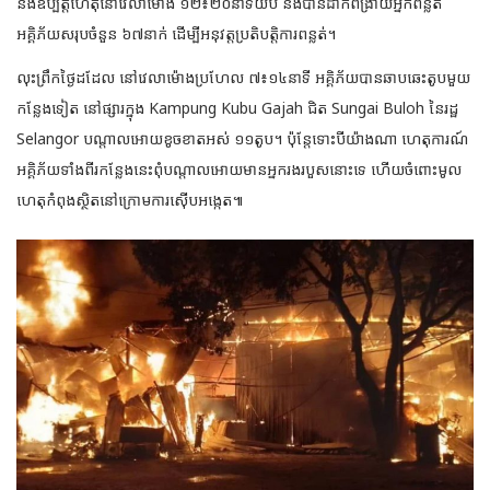
នឹងឧប្បត្តិហេតុនៅវេលាម៉ោង ១២៖២០នាទីយប់ និងបានដាក់ពង្រាយអ្នកពន្លត់
អគ្គិភ័យសរុបចំនួន ៦៧នាក់ ដើម្បីអនុវត្តប្រតិបត្តិការពន្លត់។
លុះព្រឹកថ្ងៃដដែល នៅវេលាម៉ោងប្រហែល ៧៖១៤នាទី អគ្គិភ័យបានឆាបឆេះតូបមួយ
កន្លែងទៀត នៅផ្សារក្នុង Kampung Kubu Gajah ជិត Sungai Buloh នៃរដ្ឋ
Selangor បណ្តាលអោយខូចខាតអស់ ១១តូប។ ប៉ុន្តែទោះបីយ៉ាងណា ហេតុការណ៍
អគ្គិភ័យទាំងពីរកន្លែងនេះពុំបណ្តាលអោយមានអ្នករងរបួសនោះទេ ហើយចំពោះមូល
ហេតុកំពុងស្ថិតនៅក្រោមការស៊ើបអង្កេត៕