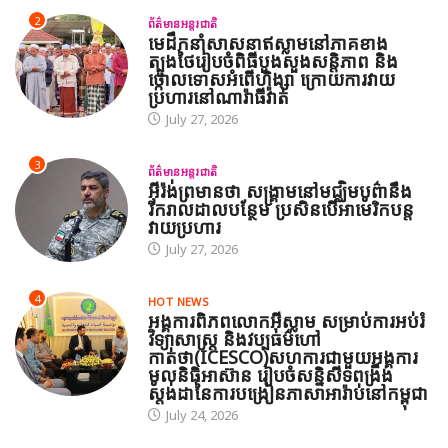
2
ព័ត៌មានអន្តរជាតិ
មេដឹកនាំសាសនាឥស្លាមនៅភាគខាង
ត្បូងថៃរៀបចំពិធីបួងសួងសន្តិភាព និង
ថ្កោលទោសអំពើហិង្សា ក្រោយការវាយ
ប្រហារនៅណារ៉ាធីវ៉ាត់
July 27, 2026
3
ព័ត៌មានអន្តរជាតិ
អ៊ីរ៉ង់ព្រមានថា សង្គ្រាមនៅមជ្ឈិមបូព៌ានឹង
រីករាលដាលបន្ថែម ប្រសិនបើអាមេរិកបន្ត
វាយប្រហារ
July 27, 2026
4
HOT NEWS
អង្គការពិភពលោកអ៊ីស្លាម សម្រាប់ការអប់រំ
វិទ្យាសាស្ត្រ និងវប្បធម៌ហៅ
កាត់ថា(ICESCO)សហការជាមួយអង្គការ
មូលនិធិអាស៊ាន រៀបចំសន្និសីទពង្រឹង
ស្តង់ដានៃការបង្រៀនភាសាអារ៉ាប់នៅកម្ពុជា
July 24, 2026