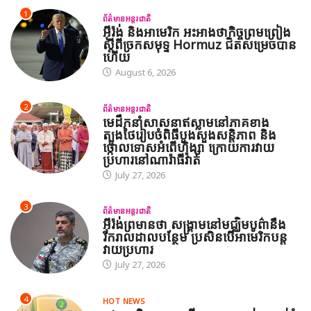
1
ព័ត៌មានអន្តរជាតិ
អ៊ីរ៉ង់ និងអាមេរិក អះអាងថាកិច្ចព្រមព្រៀង
ស្តីពីច្រកសមុទ្ទ Hormuz ជិតសម្រេចបាន
ហើយ
August 6, 2026
2
ព័ត៌មានអន្តរជាតិ
មេដឹកនាំសាសនាឥស្លាមនៅភាគខាង
ត្បូងថៃរៀបចំពិធីបួងសួងសន្តិភាព និង
ថ្កោលទោសអំពើហិង្សា ក្រោយការវាយ
ប្រហារនៅណារ៉ាធីវ៉ាត់
July 27, 2026
3
ព័ត៌មានអន្តរជាតិ
អ៊ីរ៉ង់ព្រមានថា សង្គ្រាមនៅមជ្ឈិមបូព៌ានឹង
រីករាលដាលបន្ថែម ប្រសិនបើអាមេរិកបន្ត
វាយប្រហារ
July 27, 2026
4
HOT NEWS