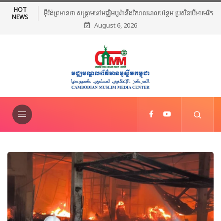
HOT
អង្គការពិភពលោកអ៊ីស្លាម សម្រាប់ការអប់រំ វិទ្យាសាស្ត្រ និងវប្បធម៌ហៅ
NEWS
August 6, 2026
កាត់ថា(ICESCO)សហការជាមួយអង្គការមូលនិធិអាស៊ាន រៀបចំសន្និសីទពង្រឹង
ស្តង់ដានៃការបង្រៀនភាសាអារ៉ាប់នៅកម្ពុជា