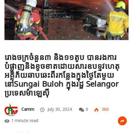
រោងចក្រចំនួន៣ និង១១តូប បានរងការ
បំផ្លាញនិងខូចខាតដោយសារឧបទ្ទវហេតុ
អគ្គិភ័យឆាបឆេះពីរកន្លែងក្នុងថ្ងៃតែមួយ
នៅSungai Buloh ក្នុងរដ្ឋ Selangor
ប្រទេសម៉ាឡេស៊ី
Camm
July 30, 2024
0
360
1 minute read