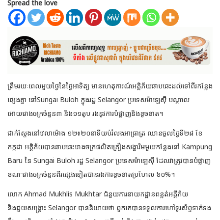
Spread the love
ត្រឹមរយៈពេលមួយថ្ងៃនៃថ្ងៃអាទិត្យ មានហេតុការណ៍អគ្គិភ័យឆាបឆេះដល់ទៅពីរកន្លែង
ផ្សេងគ្នា នៅSungai Buloh ក្នុងរដ្ឋ Selangor ប្រទេសម៉ាឡេស៊ី បណ្តាល
អោយរោងចក្រចំនួន៣ និង១១តូប រងនូវការបំផ្លាញ
និងខូចខាត។
ជាក់ស្តែងនៅវេលាម៉ោង ១២៖២០នាទីយប់រំលងអាធ្រាត្រ ឈានចូលថ្ងៃទី២៨ ខែ
កក្កដា អគ្គិភ័យបានឆាបឆេះរោងចក្រផលិតគ្រឿងសង្ហារិមមួយកន្លែងនៅ Kampung
Baru នៃ Sungai Buloh រដ្ឋ Selangor ប្រទេសម៉ាឡេស៊ី ដែលវាត្រូវបានបំផ្លាញ
ខណៈរោងចក្រចំនួនពីរផ្សេងទៀតបានរងការខូចខាតប្រហែល ៦០%។
លោក Ahmad Mukhlis Mukhtar ជំនួយការនាយកដ្ឋានពន្លត់អគ្គីភ័យ
និងជួយសង្គ្រោះ Selangor បាននិយាយថា ពួកគេបានទទួលការហៅទូរស័ព្ទទាក់ទង