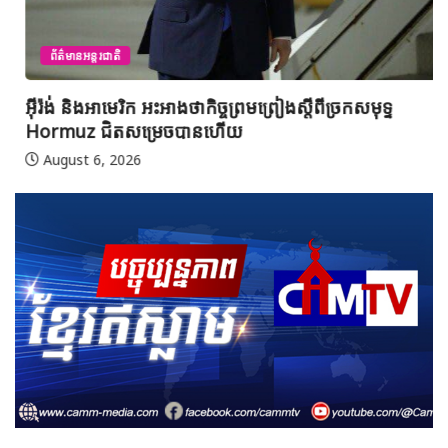
ព័ត៌មានអន្តរជាតិ
អ៊ីរ៉ង់ និងអាមេរិក អះអាងថាកិច្ចព្រមព្រៀងស្តីពីច្រកសមុទ្ទ
Hormuz ជិតសម្រេចបានហើយ
August 6, 2026