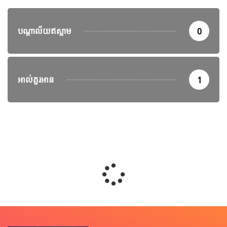
បណ្តាល័យឥស្លាម
0
អាល់គួរអាន
1