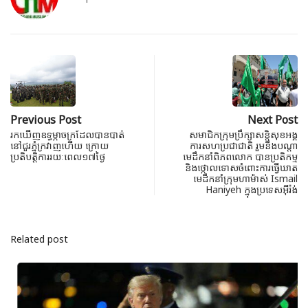
Previous Post
Next Post
រកឃើញឧទ្ធម្ភាចក្រដែលបានបាត់
សមាជិកក្រុមប្រឹក្សាសន្តិសុខអង្គ
នៅជួរភ្នំក្រវាញហើយ ក្រោយ
ការសហប្រជាជាតិ រួមនឹងបណ្តា
ប្រតិបត្តិការរយៈពេល១៧ថ្ងៃ
មេដឹកនាំពិភពលោក បានប្រតិកម្ម
និងថ្កោលទោសចំពោះការធ្វើឃាត
មេដឹកនាំក្រុមហាម៉ាស់ Ismail
Haniyeh ក្នុងប្រទេសអ៊ីរ៉ង់
Related post