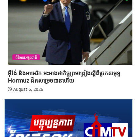
ព័ត៌មានអន្តរជាតិ
អ៊ីរ៉ង់ និងអាមេរិក អះអាងថាកិច្ចព្រមព្រៀងស្តីពីច្រកសមុទ្ទ
Hormuz ជិតសម្រេចបានហើយ
August 6, 2026