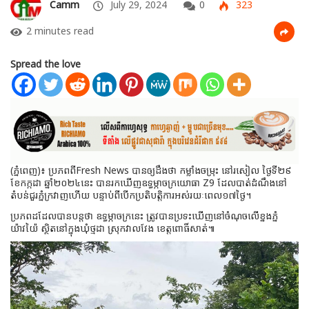
Camm
July 29, 2024
0
323
2 minutes read
Spread the love
(ភ្នំពេញ)៖ ប្រភពពីFresh News បានឲ្យដឹងថា កម្លាំងចម្រុះ នៅរសៀល ថ្ងៃទី២៩
ខែកក្កដា ឆ្នាំ២០២៤នេះ បានរកឃើញឧទ្ធម្ភាចក្រយោធា Z9 ដែលបាត់ដំណឹងនៅ
តំបន់ជួរភ្នំក្រវាញហើយ បន្ទាប់ពីបើកប្រតិបត្តិការអស់រយៈពេល១៧ថ្ងៃ។
ប្រភពដដែលបានបន្តថា ឧទ្ធម្ភាចក្រនេះ ត្រូវបានប្រទះឃើញនៅចំណុចលើខ្នងភ្នំ
យ៉ាវយ៉ៃ ស្ថិតនៅក្នុងឃុំថ្មដា ស្រុកវាលវែង ខេត្តពោធិ៍សាត់៕