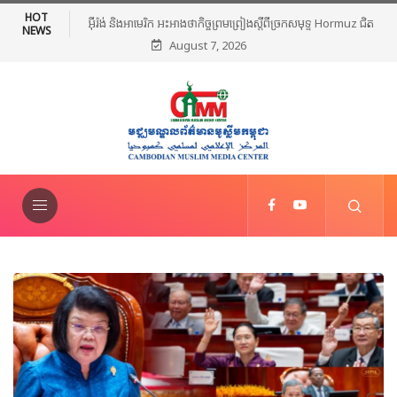
HOT
អ៊ីរ៉ង់ និងអាមេរិក អះអាងថាកិច្ចព្រមព្រៀងស្តីពីច្រកសមុទ្ទ Hormuz ជិត
NEWS
August 7, 2026
សម្រេចបានហើយ