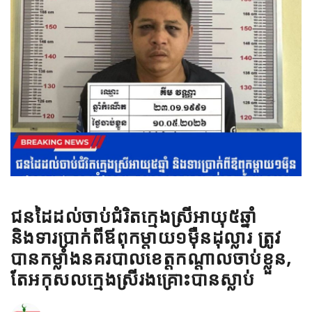
ជនដៃដល់ចាប់ជំរិតក្មេងស្រីអាយុ៥ឆ្នាំ
និងទារប្រាក់ពីឪពុកម្តាយ១ម៉ឺនដុល្លារ ត្រូវ
បានកម្លាំងនគរបាលខេត្តកណ្តាលចាប់ខ្លួន,
តែអកុសលក្មេងស្រីរងគ្រោះបានស្លាប់