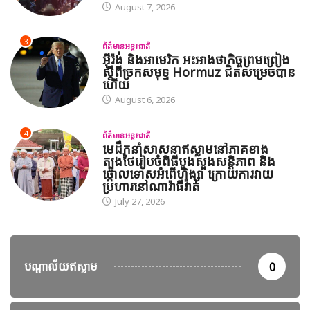
August 7, 2026
3
ព័ត៌មានអន្តរជាតិ
អ៊ីរ៉ង់ និងអាមេរិក អះអាងថាកិច្ចព្រមព្រៀង
ស្តីពីច្រកសមុទ្ទ Hormuz ជិតសម្រេចបាន
ហើយ
August 6, 2026
4
ព័ត៌មានអន្តរជាតិ
មេដឹកនាំសាសនាឥស្លាមនៅភាគខាង
ត្បូងថៃរៀបចំពិធីបួងសួងសន្តិភាព និង
ថ្កោលទោសអំពើហិង្សា ក្រោយការវាយ
ប្រហារនៅណារ៉ាធីវ៉ាត់
July 27, 2026
បណ្តាល័យឥស្លាម
0