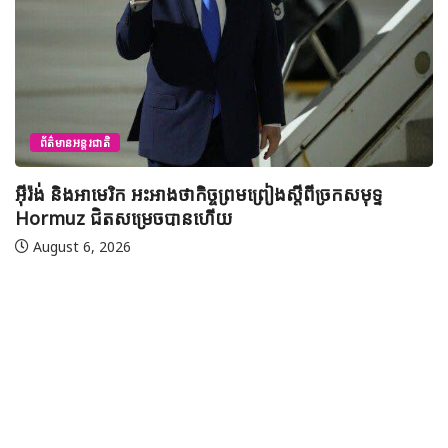
ព័ត៌មានជាតិ
យុវសិស្សកម្ពុជា២រូបចូលរួមប្រឡងទន្ទេញគម្ពីរអាល់គូរអានចាំ
មាត់លំដាប់ពិភពលោក លើកទី៤៦ នៅទីក្រុងម៉ាក់កះ ប្រទេស
អារ៉ាប៊ីសាអូឌីត
August 7, 2026