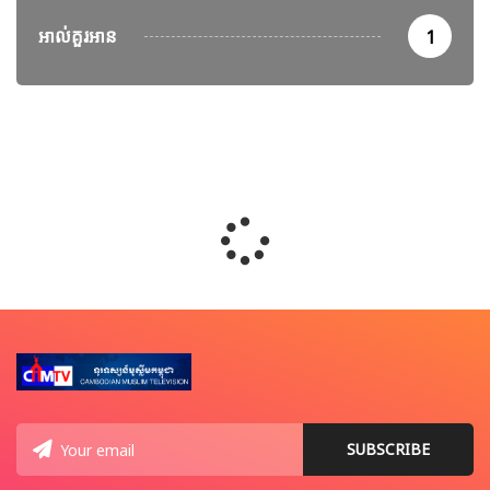
អាល់គួរអាន
1