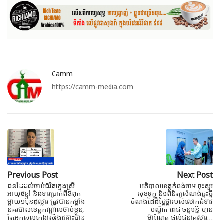
Camm
https://camm-media.com
Previous Post
Next Post
ជនដៃដល់ចាប់ជំរិតក្មេងស្រី
អភិបាលខេត្តកំពង់ចាម ចុះសួរ
អាយុ៥ឆ្នាំ និងទារប្រាក់ពីឪពុក
សុខទុក្ខ និងពិនិត្យសំណង់ផ្ទះថ្មី
ម្តាយ១ម៉ឺនដុល្លារ ត្រូវបានកម្លាំង
ចំណងដៃដ៏ថ្លៃថ្លារបស់លោកជំទាវ
នគរបាលខេត្តកណ្តាលចាប់ខ្លួន,
បណ្ឌិត ពេជ ចន្ទមុន្នី ហ៊ុន
តែអកុសលក្មេងស្រីរងគ្រោះបាន
ម៉ាណែត ផ្តល់ជូនគ្រួសារ…