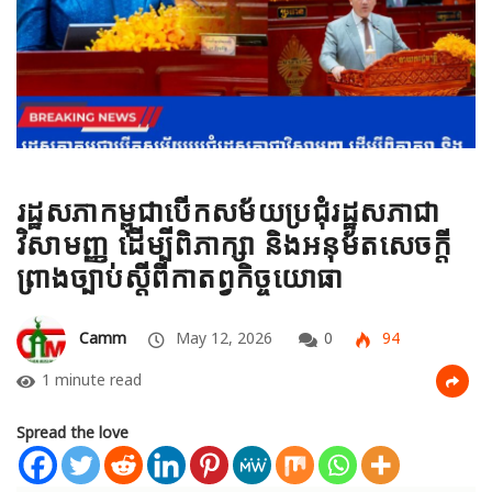
រដ្ឋសភាកម្ពុជាបេីកសម័យប្រជុំរដ្ឋសភាជា
វិសាមញ្ញ ដើម្បីពិភាក្សា និងអនុម័តសេចក្តី​
ព្រាងច្បាប់ស្តីពីកាតព្វកិច្ចយោធា
Camm
May 12, 2026
0
94
1 minute read
Spread the love