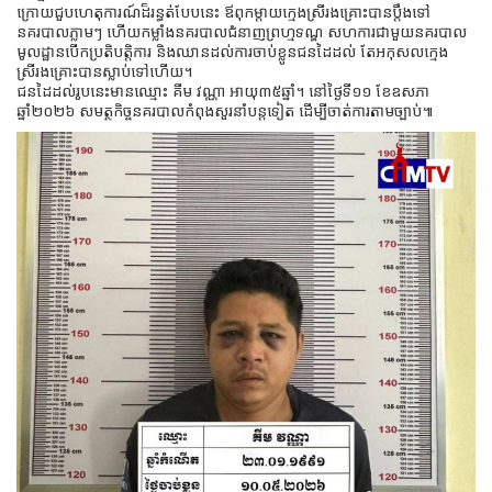
ក្រោយជួបហេតុការណ៍ដ៏រន្ធត់បែបនេះ ឪពុកម្តាយក្មេងស្រីរងគ្រោះបានប្តឹងទៅ
នគរបាលភ្លាមៗ ហើយកម្លាំងនគរបាលជំនាញព្រហ្មទណ្ឌ សហការជាមួយនគរបាល
មូលដ្ឋានបើកប្រតិបត្តិការ និងឈានដល់ការចាប់ខ្លូនជនដៃដល់ តែអកុសលក្មេង
ស្រីរងគ្រោះបានស្លាប់ទៅហើយ។
ជនដៃដល់រូបនេះមានឈ្មោះ គីម វណ្ណា អាយុ៣៥ឆ្នាំ។ នៅថ្ងៃទី១១ ខែឧសភា
ឆ្នាំ២០២៦ សមត្ថកិច្ចនគរបាលកំពុងសួរនាំបន្តទៀត ដើម្បីចាត់ការតាមច្បាប់៕