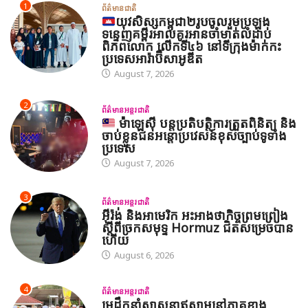
1
ព័ត៌មានជាតិ
យុវសិស្សកម្ពុជា២រូបចូលរួមប្រឡង
ទន្ទេញគម្ពីរអាល់គូរអានចាំមាត់លំដាប់
ពិភពលោក លើកទី៤៦ នៅទីក្រុងម៉ាក់កះ
ប្រទេសអារ៉ាប៊ីសាអូឌីត
August 7, 2026
2
ព័ត៌មានអន្តរជាតិ
ម៉ាឡេស៊ី បន្តប្រតិបត្តិការត្រួតពិនិត្យ និង
ចាប់ខ្លួនជនអន្តោប្រវេសន៍ខុសច្បាប់ទូទាំង
ប្រទេស
August 7, 2026
3
ព័ត៌មានអន្តរជាតិ
អ៊ីរ៉ង់ និងអាមេរិក អះអាងថាកិច្ចព្រមព្រៀង
ស្តីពីច្រកសមុទ្ទ Hormuz ជិតសម្រេចបាន
ហើយ
August 6, 2026
4
ព័ត៌មានអន្តរជាតិ
មេដឹកនាំសាសនាឥស្លាមនៅភាគខាង