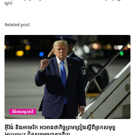
ស្លាប់
Related post
ព័ត៌មានជាតិ
យុវសិស្សកម្ពុជា២រូបចូលរួមប្រឡងទន្ទេញគម្ពីរអាល់គូរអានចាំ
មាត់លំដាប់ពិភពលោក លើកទី៤៦ នៅទីក្រុងម៉ាក់កះ ប្រទេស
អារ៉ាប៊ីសាអូឌីត