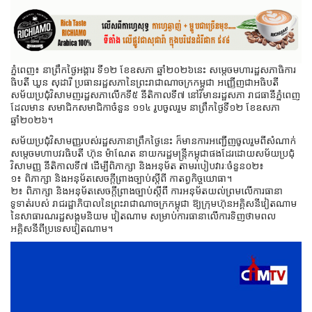
ភ្នំពេញ៖ នាព្រឹកថ្ងៃអង្គារ​ ទី១២ ខែឧសភា ឆ្នាំ២០២៦នេះ សម្តេចមហារដ្ឋសភាធិកា​រ​
ធិប​តី ឃួន សុដារី ប្រធានរដ្ឋសភា​នៃព្រះរាជា​ណា​ចក្រ​កម្ពុជា អញ្ញើញជាអធិបតី
សម័យ​ប្រជុំវិសាមញ​រដ្ឋសភាលើកទី៥ នីតិកាលទី៧ នៅវិមានរដ្ឋសភា រាជធានីភ្នំពេញ
ដែលមាន សមាជិកសមាជិកាចំនួន ១១៤ រូបចូលរួម នាព្រឹកថ្ងៃទី១២ ខែឧសភា
ឆ្នាំ២០២៦។
សម័យប្រជុំវិសាមញ្ញរបស់រដ្ឋសភានាព្រឹកថ្ងៃនេះ ក៏មានការអញ្ជើញចូលរួមពីសំណាក់
សម្តេចមហាបវរធិបតី ហ៊ុន ម៉ាណែត នាយករដ្ឋមន្ត្រីកម្ពុជាផងដែរដោយសម័យប្រជុំ
វិសាមញ្ញ នីតិកាលទី៧ ដើម្បីពិភាក្សា និងអនុម័ត តាមរបៀបវារៈចំនួន០២៖
១៖ ពិភាក្សា និងអនុម័តសេចក្តីព្រាងច្បាប់ស្តីពី កាតព្វកិច្ចយោធា។
២៖ ពិភាក្សា និងអនុម័តសេចក្តីព្រាងច្បាប់ស្តីពី ការអនុម័តយល់ព្រមលើការធានា​
ទូទាត់​របស់ រាជរដ្ឋាភិបាលនៃព្រះរាជាណាចក្រកម្ពុជា ឱ្យក្រុមហ៊ុនអគ្គិសនីវៀតណាម​
នៃសាធារណរដ្ឋសង្គមនិយម វៀតណាម សម្រាប់ការធានាលើការទិញ​ថាមពល
អគ្គិសនីពីប្រទេសវៀតណាម។