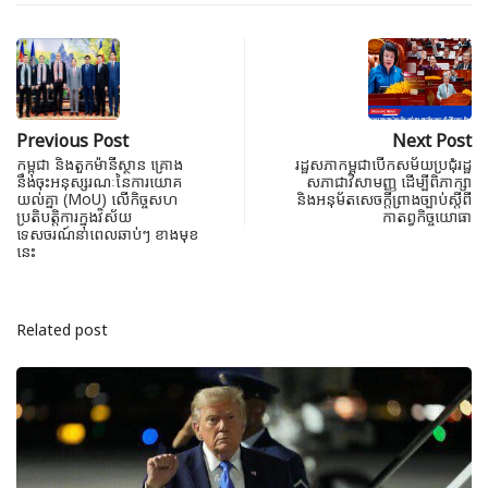
Previous Post
Next Post
កម្ពុជា និងតួកម៉ានីស្ថាន គ្រោង
រដ្ឋសភាកម្ពុជាបេីកសម័យប្រជុំរដ្ឋ
នឹងចុះអនុស្សរណៈនៃការយោគ
សភាជាវិសាមញ្ញ ដើម្បីពិភាក្សា
យល់គ្នា (MoU) លើកិច្ចសហ
និងអនុម័តសេចក្តី​ព្រាងច្បាប់ស្តីពី
ប្រតិបត្តិការក្នុងវិស័យ
កាតព្វកិច្ចយោធា
ទេសចរណ៍នាពេលឆាប់ៗ ខាងមុខ
នេះ
Related post