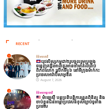
RECENT
1
ព័ត៌មានជាតិ
យុវសិស្សកម្ពុជា២រូបចូលរួមប្រឡង
ទន្ទេញគម្ពីរអាល់គូរអានចាំមាត់លំដាប់
ពិភពលោក លើកទី៤៦ នៅទីក្រុងម៉ាក់កះ
ប្រទេសអារ៉ាប៊ីសាអូឌីត
August 7, 2026
2
ព័ត៌មានអន្តរជាតិ
ម៉ាឡេស៊ី បន្តប្រតិបត្តិការត្រួតពិនិត្យ និង
ចាប់ខ្លួនជនអន្តោប្រវេសន៍ខុសច្បាប់ទូទាំង
ប្រទេស