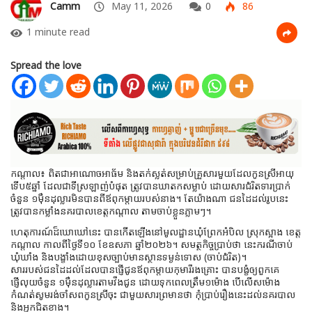
Camm
May 11, 2026
0
86
1 minute read
Spread the love
កណ្តាល៖ ពិតជាអាណោចអាធ័ម និងតក់ស្លត់សម្រាប់គ្រួសារមួយដែលកូនស្រីអាយុ
ទើប៥ឆ្នាំ ដែលជាទីស្រឡាញ់បំផុត ត្រូវបានឃាតកសម្លាប់ ដោយសារជំរិតទារប្រាក់
ចំនួន ១ម៉ឺនដុល្លារមិនបានពីឪពុកម្តាយរបស់នាង។ តែយ៉ាងណា ជនដៃដល់រូបនេះ
ត្រូវបានកម្លាំងនគរបាលខេត្តកណ្តាល តាមចាប់ខ្លួនភ្លាមៗ។
ហេតុការណ៍ដ៏ឃោឃៅនេះ បានកើតឡើងនៅមូលដ្ឋានឃុំព្រែកអំបិល ស្រុកស្អាង ខេត្ត
កណ្តាល កាលពីថ្ងៃទី១០ ខែឧសភា ឆ្នាំ២០២៦។ សមត្ថកិច្ចប្រាប់ថា នេះករណីចាប់
ឃុំឃាំង និងបង្ខាំងដោយខុសច្បាប់មានស្ថានទម្ងន់ទោស (ចាប់ជំរិត)។
សាររបស់ជនដៃដល់ដែលបានផ្ញើជូនឪពុកម្តាយកុមារីរងគ្រោះ បានបង្ខំឲ្យពួកគេ
ផ្ញើលុយចំនួន ១ម៉ឺនដុល្លារតាមវីងជូន ដោយទុកពេលត្រឹម១ម៉ោង បើលើសម៉ោង
កំណត់សូមរង់ចាំសពកូនស្រីចុះ ជាមួយសារព្រមានថា កុំប្រាប់រឿងនេះដល់នគរបាល
និងអ្នកជិតខាង។