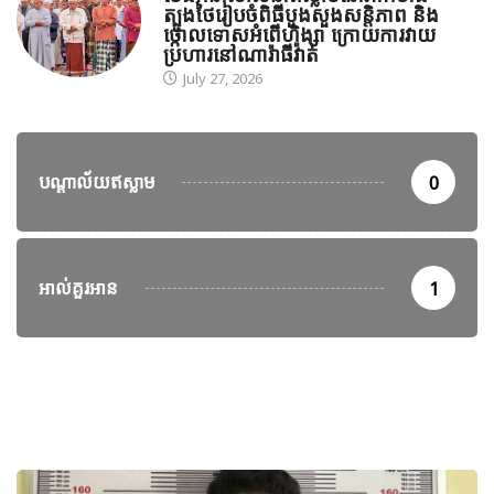
ត្បូងថៃរៀបចំពិធីបួងសួងសន្តិភាព និង
ថ្កោលទោសអំពើហិង្សា ក្រោយការវាយ
ប្រហារនៅណារ៉ាធីវ៉ាត់
July 27, 2026
បណ្តាល័យឥស្លាម
0
អាល់គួរអាន
1