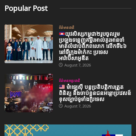
Popular Post
ព័ត៌មានជាតិ
យុវសិស្សកម្ពុជា២រូបចូលរួម
ប្រឡងទន្ទេញគម្ពីរអាល់គូរអានចាំ
មាត់លំដាប់ពិភពលោក លើកទី៤៦
នៅទីក្រុងម៉ាក់កះ ប្រទេស
អារ៉ាប៊ីសាអូឌីត
August 7, 2026
ព័ត៌មានអន្តរជាតិ
ម៉ាឡេស៊ី បន្តប្រតិបត្តិការត្រួត
ពិនិត្យ និងចាប់ខ្លួនជនអន្តោប្រវេសន៍
ខុសច្បាប់ទូទាំងប្រទេស
August 7, 2026