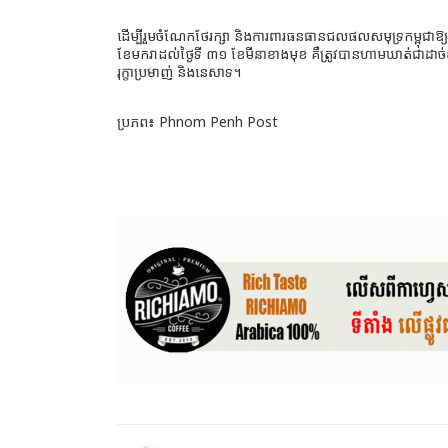
ដើម្បីរួម​ចំណែក​ថែរក្សា និង​ការពារ​ធន​ធាន​ជល​ផល​សមុទ្រ​កម្ពុជា​ឱ្យមាន​
ខែមក​រាដល់​ថ្ងៃទី​ ៣​១ ខែមីនា​ខាងមុខ គឺ​ត្រូវបា​ន​​ហាមឃា​ត់​​ជាដ
រុក្ខា​ប្រមា​ញ់ និង​នេសាទ​។
ប្រភព៖ Phnom Penh Post