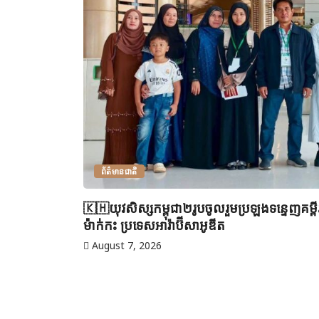
ព័ត៌មានជាតិ
🇰🇭យុវសិស្សកម្ពុជា២រូបចូលរួមប្រឡងទន្ទេញគម្
ម៉ាក់កះ ប្រទេសអារ៉ាប៊ីសាអូឌីត
August 7, 2026