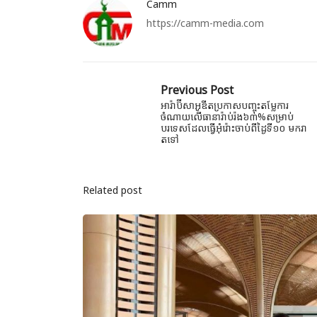
Camm
https://camm-media.com
Previous Post
អារ៉ាប៊ីសាអូឌីតប្រកាសបញ្ចុះតម្លែការ
ចំណាយលើធានារ៉ាប់រ៉ង៦៣%សម្រាប់
បរទេសដែលធ្វើអុំរ៉ោះចាប់ពីដ្ងៃទី១០ មករា
តទៅ
Related post