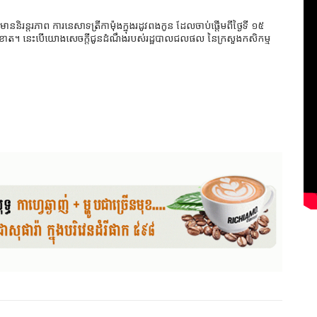
និរន្តរ​ភាព ការនេសា​ទ​ត្រី​កាម៉ុង​ក្នុង​រដូវ​ពង​កូន ដែល​ចាប់​ផ្ដើម​ពីថ្ងៃទី​ ១៥​
ាច់​ខា​ត។ នេះ​បើយោ​ងសេ​ចក្ដីជូន​ដំណឹង​រប​ស់​រដ្ឋបាល​ជលផ​ល​ នៃក្រសួង​កសិកម្ម​