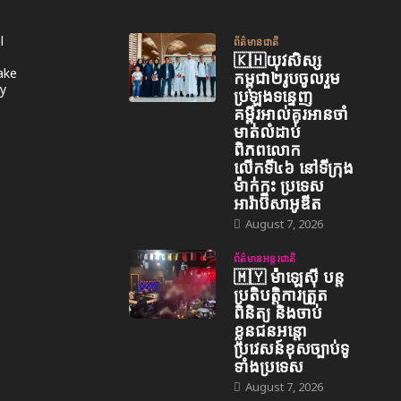
l
ព័ត៌មានជាតិ
🇰🇭យុវសិស្ស
take
កម្ពុជា២រូបចូលរួម
y
ប្រឡងទន្ទេញ
គម្ពីរអាល់គូរអានចាំ
មាត់លំដាប់
ពិភពលោក
លើកទី៤៦ នៅទីក្រុង
ម៉ាក់កះ ប្រទេស
អារ៉ាប៊ីសាអូឌីត
August 7, 2026
ព័ត៌មានអន្តរជាតិ
🇲🇾 ម៉ាឡេស៊ី បន្ត
ប្រតិបត្តិការត្រួត
ពិនិត្យ និងចាប់
ខ្លួនជនអន្តោ
ប្រវេសន៍ខុសច្បាប់ទូ
ទាំងប្រទេស
August 7, 2026