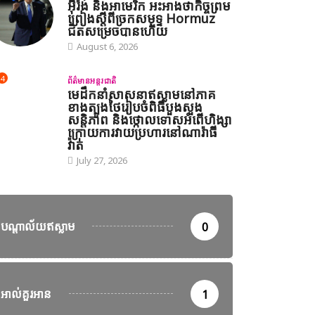
អ៊ីរ៉ង់ និងអាមេរិក អះអាងថាកិច្ចព្រម
ព្រៀងស្តីពីច្រកសមុទ្ទ Hormuz
ជិតសម្រេចបានហើយ
August 6, 2026
4
ព័ត៌មានអន្តរជាតិ
មេដឹកនាំសាសនាឥស្លាមនៅភាគ
ខាងត្បូងថៃរៀបចំពិធីបួងសួង
សន្តិភាព និងថ្កោលទោសអំពើហិង្សា
ក្រោយការវាយប្រហារនៅណារ៉ាធី
វ៉ាត់
July 27, 2026
បណ្តាល័យឥស្លាម
0
ានអន្តរជាតិ
ាឡេស៊ី បន្តប្រតិបត្តិការត្រួតពិនិត្យ និងចាប់ខ្លួនជនអន្តោប្រវេសន៍ខុស
អាល់គួរអាន
1
t 7, 2026