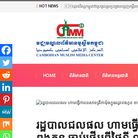
HOT NEWS
🇰🇭យុវសិស្សកម្ពុជា២រូបចូលរួមប្រឡងទន្ទេញគម្ពីរ
HOME
ព័ត៌មានជាតិ
ព័ត៌មានអន្តរជាតិ
រដ្ឋបាលជលផល ហាមធ្វើការនេស
ពង​កូន ​ចាប់​ផ្ដើម​ពីថ្ងៃទ