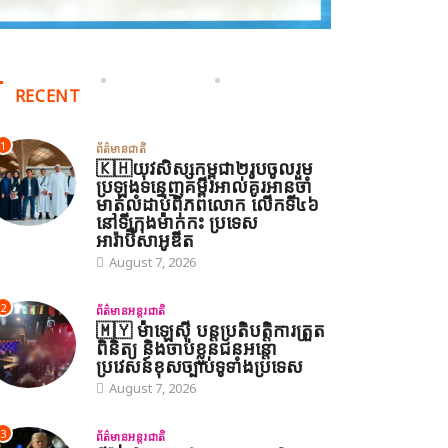
RECENT
1
ព័ត៌មានជាតិ
🇰🇭យុវសិស្សកម្ពុជា២រូបចូលរួម
ប្រឡងទន្ទេញគម្ពីរអាល់គូរអានចាំ
មាត់លំដាប់ពិភពលោក លើកទី៤៦
នៅទីក្រុងម៉ាក់កះ ប្រទេស
អារ៉ាប៊ីសាអូឌីត
August 7, 2026
2
ព័ត៌មានអន្តរជាតិ
🇲🇾 ម៉ាឡេស៊ី បន្តប្រតិបត្តិការត្រួត
ពិនិត្យ និងចាប់ខ្លួនជនអន្តោ
ប្រវេសន៍ខុសច្បាប់ទូទាំងប្រទេស
August 7, 2026
3
ព័ត៌មានអន្តរជាតិ