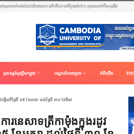
អាល់គូរអានចាំមាត់លំដាប់ពិភពលោក លើកទី៤៦ នៅទីក្រុងម៉ាក់កះ ប្រទេសអារ៉ាប៊ីសាអូឌីត
ទូរទស្សន៍មូស្លីមកម្ពុជា
បណ្តាល័យឥស្លាម
អំពីយើង
ENG
ា​ទ​ត្រី​កាម៉ុង​ក្នុង​រដូវ​
ី​ ១៥​ ខែមក​រា ដល់​ថ្ងៃទី ៣​១ ខែ