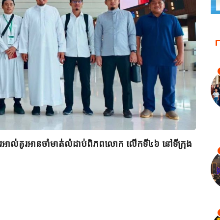
ពីរអាល់គូរអានចាំមាត់លំដាប់ពិភពលោក លើកទី៤៦ នៅទីក្រុង