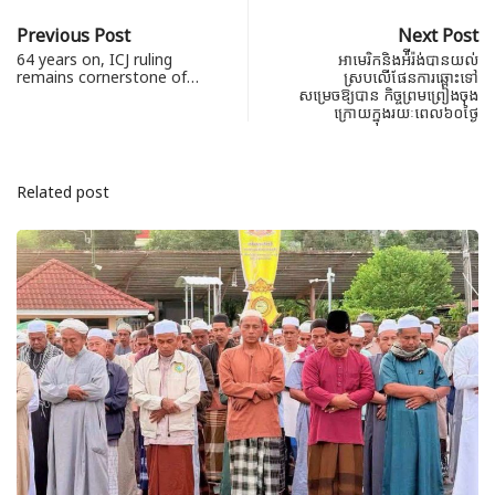
Previous Post
Next Post
64 years on, ICJ ruling
អាមេរិកនិងអ៉ីរ៉ង់បានយល់
remains cornerstone of…
ស្របលើផែនការឆ្ពោះទៅ
សម្រេចឱ្យបាន កិច្ចព្រមព្រៀងចុង
ក្រោយក្នុងរយៈពេល៦០ថ្ងៃ
Related post