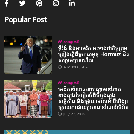
Popular Post
ព័ត៌មានអន្តរជាតិ
អ៊ីរ៉ង់ និងអាមេរិក អះអាងថាកិច្ចព្រម
ព្រៀងស្តីពីច្រកសមុទ្ទ Hormuz ជិត
សម្រេចបានហើយ
August 6, 2026
ព័ត៌មានអន្តរជាតិ
មេដឹកនាំសាសនាឥស្លាមនៅភាគ
ខាងត្បូងថៃរៀបចំពិធីបួងសួង
សន្តិភាព និងថ្កោលទោសអំពើហិង្សា
ក្រោយការវាយប្រហារនៅណារ៉ាធីវ៉ាត់
July 27, 2026