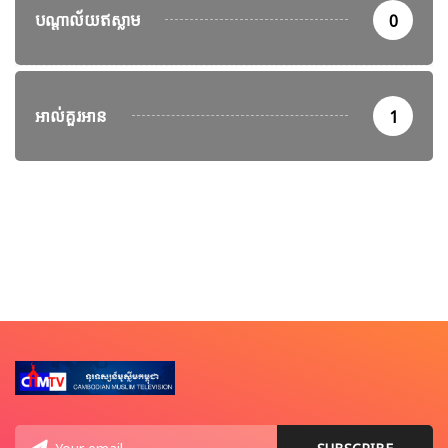
បណ្តាល័យឥស្លាម
0
អាល់គួរអាន
1