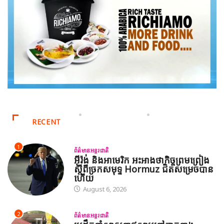
RECENT
1
ព័ត៌មានអន្តរជាតិ
អ៊ីរ៉ង់ និងអាមេរិក អះអាងថាកិច្ចព្រមព្រៀង
ស្តីពីច្រកសមុទ្ទ Hormuz ជិតសម្រេចបាន
ហើយ
August 6, 2026
2
ព័ត៌មានអន្តរជាតិ