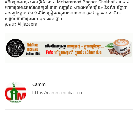
ហើយប្រធានអ្នកចរចាអ៊ីរ៉ង់ លោក Mohammad Bagher Ghalibaf បានចាត់
ទុកការព្រមានរបស់លោកត្រាំ ថាជា សញ្ញានៃ «ភាពអស់សង្ឃឹម» និងគំរាមវិញថា
កងកម្លាំងប្រដាប់អាវុធអ៊ីរ៉ង់ ត្រៀមលក្ខណៈពេញលេញ រួចជាស្រេចអស់ហើយ
សម្រាប់ការការប្រឈមមុខ តទល់គ្នា។
ប្រភព៖ Al Jazeera
Camm
https://camm-media.com