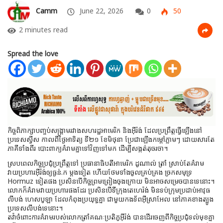
Camm
June 22, 2026
0
50
2 minutes read
Spread the love
កិច្ចពិភាក្សាបញ្ចប់សង្គ្រាមរវាងសហរដ្ឋអាមេរិក និងអ៊ីរ៉ង់ ដែលប្រព្រឹត្តធ្វើឡើងនៅ
ប្រទេសស្វីស កាលពីថ្ងៃអាទិត្យ ទី២១ ខែមិថុនា ប្រែជាឡើងកម្តៅភ្លាមៗ ដោយសារតែ
ភាគីទាំងពីរ បោះពាក្យគំរាមគ្នាទៅវិញទៅមក ដើម្បីសង្កត់តុចរចា។
ស្របពេលកិច្ចប្រជុំប្រព្រឹត្តទៅ ប្រធានាធិបតីអាមេរិក ដូណាល់ ត្រាំ ស្រាប់តែគំរាម
វាយប្រហារអ៊ីរ៉ង់ឲ្យធ្ងន់.ក ម្តងទៀត ហើយថែមទាំងចូលគ្រប់គ្រង ច្រកសមុទ្រ
Hormuz ទៀតផង ប្រសិនបើកិច្ចព្រមព្រៀងចុងក្រោយ មិនអាចសម្រេចបានទេនោះ។
លោកក៏គំរាមវាយប្រហារផងដែរ ប្រសិនបើទីក្រុងតេហេរ៉ង់ មិនទប់ក្រុមប្រដាប់អាវុធ
លីបង់ ហេសបូឡា ដែលកំពុងប្រយុទ្ធគ្នា ជាមួយកងទ័ពអ៊ីស្រាអែល នៅភាគខាងត្បូង
ប្រទេសលីបង់ទេនោះ។
តវ៉ាចំពោះការគំរាមរបស់លោកត្រាំគណៈប្រតិភូអ៊ីរ៉ង់ បានដើរចេញពីកិច្ចប្រជុំទល់មុខគ្នា