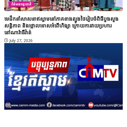
ព័ត៌មានអន្តរជាតិ
មេដឹកនាំសាសនាឥស្លាមនៅភាគខាងត្បូងថៃរៀបចំពិធីបួងសួង
សន្តិភាព និងថ្កោលទោសអំពើហិង្សា ក្រោយការវាយប្រហារ
នៅណារ៉ាធីវ៉ាត់
July 27, 2026