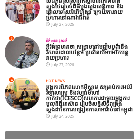
មេដឹកនាំសាសនាឥស្លាមនៅភាគខាង
ត្បូងថៃរៀបចំពិធីបួងសួងសន្តិភាព និង
ថ្កោលទោសអំពើហិង្សា ក្រោយការវាយ
ប្រហារនៅណារ៉ាធីវ៉ាត់
July 27, 2026
3
ព័ត៌មានអន្តរជាតិ
អ៊ីរ៉ង់ព្រមានថា សង្គ្រាមនៅមជ្ឈិមបូព៌ានឹង
រីករាលដាលបន្ថែម ប្រសិនបើអាមេរិកបន្ត
វាយប្រហារ
July 27, 2026
4
HOT NEWS
អង្គការពិភពលោកអ៊ីស្លាម សម្រាប់ការអប់រំ
វិទ្យាសាស្ត្រ និងវប្បធម៌ហៅ
កាត់ថា(ICESCO)សហការជាមួយអង្គការ
មូលនិធិអាស៊ាន រៀបចំសន្និសីទពង្រឹង
ស្តង់ដានៃការបង្រៀនភាសាអារ៉ាប់នៅកម្ពុជា
July 24, 2026