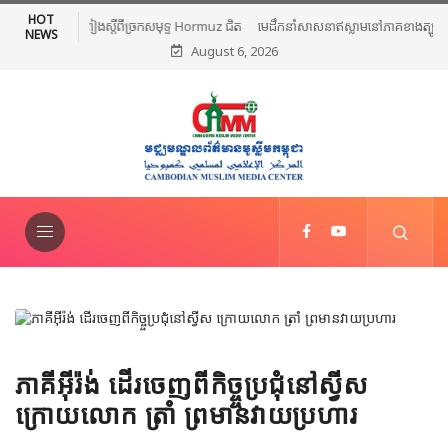
HOT
មេដឹកនាំសាសនាឥស្លាមនៅភាគខាងត្បូងថៃរៀបចំពិធីបួងសួងសន្តិភាព និងថ្កោល
NEWS
August 6, 2026
ទោសអំពើហិង្សា ក្រោយការវាយប្រហារនៅណារ៉ាធីវ៉ាត់
ភាគីអ៊ីរ៉ង់ ដើរចេញពីកិច្ច្ចប្រជុំនៅស្វីស
ក្រោយលោក ត្រាំ ព្រមានវាយប្រហារ