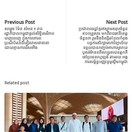
Previous Post
Next Post
សម្តេច ម៉ែន សំអន ៖ រាជ
ប្រជាពលរដ្ឋខ្មែរឥស្លាមសរុបចំនួន
រដ្ឋាភិបាលកម្ពុជាផ្តល់សិទ្ធិសេរីភាព
៩០០គ្រួសារ មកពីរាជធានីខេត្ត
ពេញលេញ ក្នុងការគោរព
ចំនួន៣ រួមនឹងនិស្សិតដែល​កំពុង​
ប្រណិប័តន៍ជំនឿសាសនានានា
បន្តការសិក្សាមហាវិទ្យាល័យ
ដោយគ្មានការរើសអើង
ទទួល​បានកញ្ចប់​អា​ហារ​ស្រាយ​
បួស​រ៉ម៉ាឌនពីសប្បុរសជនតួកគី
នៅប្រទេសហូឡង់ តាមរយៈ​អង្គ​
ការ​សម្ព័ន្ធបញ្ញវន្ត​មូស្លីម​កម្ពុជា
Related post