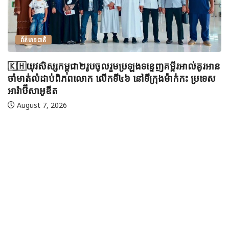
ព័ត៌មានជាតិ
🇰🇭យុវសិស្សកម្ពុជា២រូបចូលរួមប្រឡងទន្ទេញគម្ពីរអាល់គូរអាន
ចាំមាត់លំដាប់ពិភពលោក លើកទី៤៦ នៅទីក្រុងម៉ាក់កះ ប្រទេស
អារ៉ាប៊ីសាអូឌីត
August 7, 2026