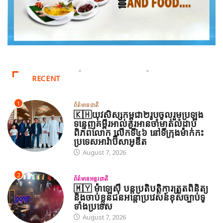
RECENT
1
ព័ត៌មានជាតិ
🇰🇭យុវសិស្សកម្ពុជា២រូបចូលរួមប្រឡង
ទន្ទេញគម្ពីរអាល់គូរអានចាំមាត់លំដាប់
ពិភពលោក លើកទី៤៦ នៅទីក្រុងម៉ាក់កះ
ប្រទេសអារ៉ាប៊ីសាអូឌីត
August 7, 2026
2
ព័ត៌មានអន្តរជាតិ
🇲🇾 ម៉ាឡេស៊ី បន្តប្រតិបត្តិការត្រួតពិនិត្យ
និងចាប់ខ្លួនជនអន្តោប្រវេសន៍ខុសច្បាប់ទូ
ទាំងប្រទេស
August 7, 2026