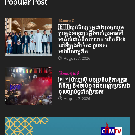
Popular Post
ព័ត៌មានជាតិ
🇰🇭យុវសិស្សកម្ពុជា២រូបចូលរួម
ប្រឡងទន្ទេញគម្ពីរអាល់គូរអានចាំ
មាត់លំដាប់ពិភពលោក លើកទី៤៦
នៅទីក្រុងម៉ាក់កះ ប្រទេស
អារ៉ាប៊ីសាអូឌីត
August 7, 2026
ព័ត៌មានអន្តរជាតិ
🇲🇾 ម៉ាឡេស៊ី បន្តប្រតិបត្តិការត្រួត
ពិនិត្យ និងចាប់ខ្លួនជនអន្តោប្រវេសន៍
ខុសច្បាប់ទូទាំងប្រទេស
August 7, 2026