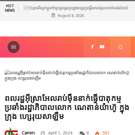
HOT
🇰🇭យុវសិស្សកម្ពុជា២រូបចូលរួមប្រឡងទន្ទេញគម្ពីរអាល់គូរអានចាំមាត់លំដាប់
NEWS
August 8, 2026
ពិភពលោក លើកទី៤៦ នៅទីក្រុងម៉ាក់កះ ប្រទេសអារ៉ាប៊ីសាអូឌីត
ពលរដ្ឋអ៊ីស្រាអែលរាប់ម៉ឺននាក់ធ្វើបាតុកម្ម
ប្រឆាំងរដ្ឋាភិបាលលោក ណេតាន់យ៉ាហ៊ូ ក្នុង
ក្រុង ហ្សេរុយសាឡឹម
Camm
April 1, 2024
0
501