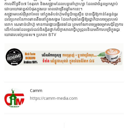
កាលពីថ្ងៃទី០៧ ខែតុលា និងសង្រ្គាមដែលបន្តនៅហ្កាហ្សា ដែលជាចំនួនអ្នកស្លាប់
ដោយយោធាខ្ពស់បំផុតក្នុងរយៈពេលជាច្រើនឆ្នាំមកនេះ។
សង្រ្គាមរបស់អ៊ីស្រាអែល នៅក្នុងតំបន់ហ៊ុមព័ទ្ធប៉ាឡេស្ទីន បានធ្វើឱ្យកាន់តែធ្ងន់ធ្ងរ
ដល់ប្រភពនៃភាពតានតឹងនៅក្នុងសង្គម ដែលកំពុងតែធ្វើឱ្យរដ្ឋាភិបាលចម្រុះរបស់
លោក ណេតាន់យ៉ាហ៊ូ មានការរង្គោះរង្គើរផងដែរ ព្រមទាំងភាពចម្រូងចម្រាសជុំវិញការ
លើកលែងដែលផ្តល់ដល់និស្សិតថ្នាក់សិក្ខាសាលាជ្វីហ្វជ្រុលនិយមពីការបម្រើក្នុងជួរ
យោធារបស់ប្រទេស៕ ប្រភព៖ BTV
Camm
https://camm-media.com