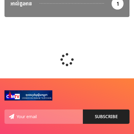
អាល់គួរអាន
1