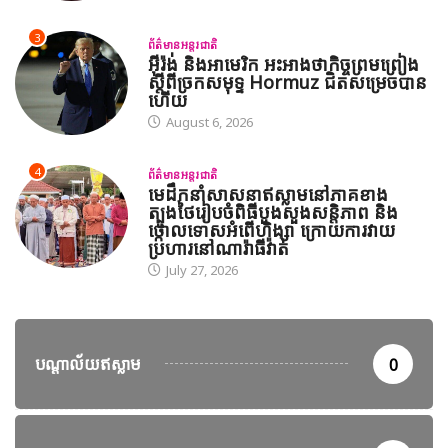
3
ព័ត៌មានអន្តរជាតិ
អ៊ីរ៉ង់ និងអាមេរិក អះអាងថាកិច្ចព្រមព្រៀង
ស្តីពីច្រកសមុទ្ទ Hormuz ជិតសម្រេចបាន
ហើយ
August 6, 2026
4
ព័ត៌មានអន្តរជាតិ
មេដឹកនាំសាសនាឥស្លាមនៅភាគខាង
ត្បូងថៃរៀបចំពិធីបួងសួងសន្តិភាព និង
ថ្កោលទោសអំពើហិង្សា ក្រោយការវាយ
ប្រហារនៅណារ៉ាធីវ៉ាត់
July 27, 2026
បណ្តាល័យឥស្លាម
0