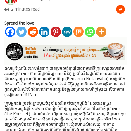
2 minutes read
Spread the love
ពលរដ្ឋអ៊ីស្រាអែលរាប់ម៉ឺននាក់ បានប្រមូលផ្ដុំគ្នាធ្វើបាតុកម្មនៅទីក្រុងហ្សេរុយសាឡឹម
របស់អ៊ីស្រាអែល កាលពីថ្ងៃអាទិត្យ (៣១ មីនា) ប្រឆាំងនឹងរដ្ឋាភិបាលរបស់លោក
នាយករដ្ឋមន្រ្តី បេនចាមីន ណេតាន់យ៉ាហ៊ូ (Benjamin Netanyahu) និងប្រឆាំង
នឹងការលើកលែងដែលផ្តល់ដល់បុរសជនជាតិជ្វីហ្វជ្រុលនិយមពីការបម្រើយោធា នៅ
ក្នុងឈុតដែលរំលឹកពីការតវ៉ាតាមដងផ្លូវដ៏ចម្រូងចម្រាសកាលពីឆ្នាំមុននេះបើតាមការ
ចុះផ្សាយរបស់BTV ។
ក្រុមអ្នកតវ៉ា រួមទាំងក្រុមមួយចំនួនដែលដឹកនាំបាតុកម្មដ៏ធំ ដែលបានអង្រួន
អ៊ីស្រាអែលក្នុងឆ្នាំ ២០២៣ បានរៀបចំការប្រមូលផ្តុំនៅខាងក្រៅសភាអ៊ីស្រាអែល
(the Knesset) ដោយអំពាវនាវឱ្យមានការបោះឆ្នោតថ្មីដើម្បីជំនួសរដ្ឋាភិបាល។ក្រុម
អ្នកតវ៉ាក៏ចង់បានចំណែកស្មើគ្នាបន្ថែមទៀតនៅក្នុងបន្ទុកនៃការបម្រើកងទ័ព ដែល
តម្រូវសម្រាប់ជនជាតិអ៊ីស្រាអែលភាគច្រើន។ រហូតមកដល់ពេលនេះ ទាហាន
ប្រហែល ៦០០ នាក់ត្រូវបានសម្លាប់ចាប់តាំងពីការវាយប្រហាររបស់ពួកហាម៉ាស