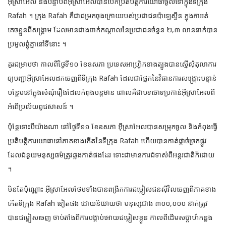
អ៊ីស្រាអែល និងបន្ទាប់ពីអ៊ីស្រាអែលបានបើកប្រតិបត្តិការយោធាចូលទៅក្នុងទីក្រុង
Rafah ។ ក្រុង Rafah គឺជាជម្រកចុងក្រោយរបស់ប្រជាជនប៉ាឡេស្ទីន ក្នុងការរត់
គេចខ្លួនពីសង្គ្រាម ដែលមានជាងពាក់កណ្តាលនៃប្រជាជនចំនួន ២,៣ លាននាក់បាន
ប្រមូលផ្តុំគ្នានៅទីនោះ ។
គួរជម្រាបថា កាលពីថ្ងៃទី១០ ខែឧសភា ប្រទេសអាហ្រ្វិកខាងត្បូងបានស្នើសុំតុលាការ
ឲ្យបញ្ជាអ៊ីស្រាអែលដកចេញពីទីក្រុង Rafah ដែលជាផ្នែកនៃវិធានការសង្គ្រោះបន្ទាន់
បន្ថែមនៅក្នុងសំណុំរឿងដែលកំពុងបន្តមាន ពោលគឺជាបទចោទប្រកាន់អ៊ីស្រាអែលពី
អំពើប្រល័យពូជសាសន៍ ។
ប៉ុន្តែទោះបីយ៉ាងណា នៅថ្ងៃទី១១ ខែឧសភា អ៊ីស្រាអែលបានសម្រុកចូល និងកំពុងធ្វើ
ប្រតិបត្តិការយោធានៅភាគខាងកើតនៃទីក្រុង Rafah ហើយបានកាត់ផ្ដាច់ច្រកផ្លូវ
ដែលជំនួយមនុស្សធម៌ត្រូវឆ្លងកាត់ផងដែរ ទោះជាមានការជំទាស់ពីអន្តរជាតិក៏ដោយ
។
មិនតែប៉ុណ្ណោះ អ៊ីស្រាអែលថែមទាំងបានពង្រីកការជម្លៀសជនស៊ីវិលចេញពីភាគខាង
កើតទីក្រុង Rafah ទៀតផង ដោយនិយាយថា មនុស្សជាង ៣០០,០០០ នាក់ត្រូវ
បានជម្លៀសចេញ ចាប់តាំងពីការបង្គាប់អោយជម្លៀសខ្លួន កាលពីដើមសប្ដាហ៍កន្លង