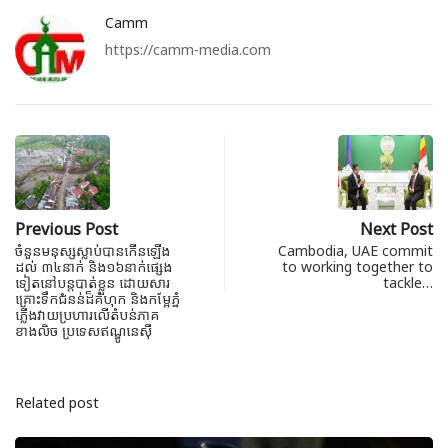
Camm
https://camm-media.com
Previous Post
Next Post
ចំនួនមនុស្សស្លាប់បានកើនឡើង
Cambodia, UAE commit
ដល់ ៣៤នាក់ និង១៦នាក់ផ្សេង
to working together to
ទៀតនៅបន្តបាត់​ខ្លួន ដោយសារ​
tackle…
គ្រោះ​ទឹកជំនន់​ដ៏គំហុក និងកម្អែភ្នំ
ភ្លើងវាយប្រហារលើតំបន់​ភាគ
ខាងលិច ប្រទេសឥណ្ឌូនេស៊ី
Related post