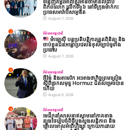
ទន្ទេញគម្ពីរអាល់គូរអានចាំមាត់លំដាប់
ពិភពលោក លើកទី៤៦ នៅទីក្រុងម៉ាក់កះ
ប្រទេសអារ៉ាប៊ីសាអូឌីត
August 7, 2026
2
ព័ត៌មានអន្តរជាតិ
ម៉ាឡេស៊ី បន្តប្រតិបត្តិការត្រួតពិនិត្យ និង
ចាប់ខ្លួនជនអន្តោប្រវេសន៍ខុសច្បាប់ទូទាំង
ប្រទេស
August 7, 2026
3
ព័ត៌មានអន្តរជាតិ
អ៊ីរ៉ង់ និងអាមេរិក អះអាងថាកិច្ចព្រមព្រៀង
ស្តីពីច្រកសមុទ្ទ Hormuz ជិតសម្រេចបាន
ហើយ
August 6, 2026
4
ព័ត៌មានអន្តរជាតិ
មេដឹកនាំសាសនាឥស្លាមនៅភាគខាង
ត្បូងថៃរៀបចំពិធីបួងសួងសន្តិភាព និង
ថ្កោលទោសអំពើហិង្សា ក្រោយការវាយ