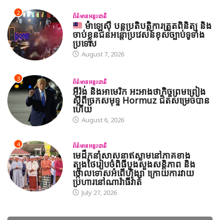
2
ព័ត៌មានអន្តរជាតិ
ម៉ាឡេស៊ី បន្តប្រតិបត្តិការត្រួតពិនិត្យ និង
ចាប់ខ្លួនជនអន្តោប្រវេសន៍ខុសច្បាប់ទូទាំង
ប្រទេស
August 7, 2026
3
ព័ត៌មានអន្តរជាតិ
អ៊ីរ៉ង់ និងអាមេរិក អះអាងថាកិច្ចព្រមព្រៀង
ស្តីពីច្រកសមុទ្ទ Hormuz ជិតសម្រេចបាន
ហើយ
August 6, 2026
4
ព័ត៌មានអន្តរជាតិ
មេដឹកនាំសាសនាឥស្លាមនៅភាគខាង
ត្បូងថៃរៀបចំពិធីបួងសួងសន្តិភាព និង
ថ្កោលទោសអំពើហិង្សា ក្រោយការវាយ
ប្រហារនៅណារ៉ាធីវ៉ាត់
July 27, 2026