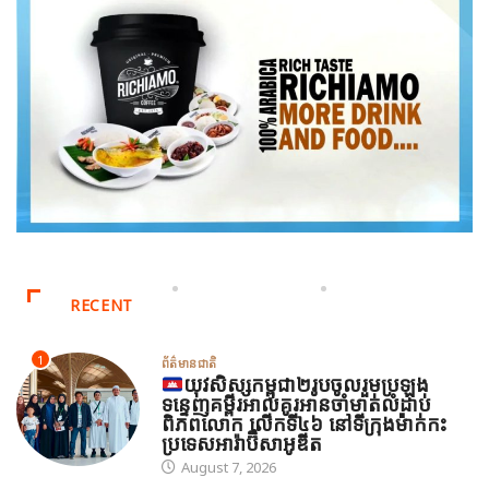
RECENT
1
ព័ត៌មានជាតិ
យុវសិស្សកម្ពុជា២រូបចូលរួមប្រឡង
ទន្ទេញគម្ពីរអាល់គូរអានចាំមាត់លំដាប់
ពិភពលោក លើកទី៤៦ នៅទីក្រុងម៉ាក់កះ
ប្រទេសអារ៉ាប៊ីសាអូឌីត
August 7, 2026