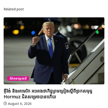
Related post
ព័ត៌មានជាតិ
យុវសិស្សកម្ពុជា២រូបចូលរួមប្រឡងទន្ទេញគម្ពីរអាល់គូរអា
មាត់លំដាប់ពិភពលោក លើកទី៤៦ នៅទីក្រុងម៉ាក់កះ ប្រទេស
អារ៉ាប៊ីសាអូឌីត
August 7, 2026