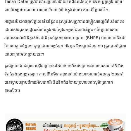
Tanah Datar ត្រូវ​បាន​វាយប្រហារដោយទឹកជំនន់​ដ៏គំហុក និងកម្អែភ្នំភ្លើង នៅ​វេ​
លាម៉ោងប្រហែល ១០៖៣០នាទីយប់ (ម៉ោងក្នុងតំបន់) កាលពីថ្ងៃសៅរ៍ ។
អាជ្ញាធរមិនអាចផ្តល់តួលេខនៃចំនួនមនុស្សដែល​ត្រូវបានជម្លៀសចេញ​ពីតំបន់​នោះ​ទេ
ដោយសារ​ពួកគេផ្តោតសំខាន់ក្នុងការស្វែងរកអ្នកដែលបាត់ខ្លួន។ ប៉ុន្តែយោងតាម
របាយការណ៍ពី ទីភ្នាក់ងារ​ជាតិ គ្រប់គ្រងគ្រោះមហន្តរាយ (BNPB) បាន​អោយដឹងថា
វិហារឥស្លាមចំនួន១ ផ្ទះប្រជាពល​រដ្ឋ​ចំនួន ៨៤ខ្នង និង​ស្ពាន​ចំនួន ១៦ ត្រូវបានបំផ្លាញ
ដោយគ្រោះមហន្ត​រាយនេះ។
គួរជម្រាបថា ឥណ្ឌូណេស៊ី​ជាប្រទេសដែលងាយ​នឹងរងគ្រោះដោយសារការ​បាក់ដី និង​
ទឹកជំនន់​ក្នុង​រដូវវស្សា។ កាលពីខែមីនាកន្លងទៅ យ៉ាងហោចណាស់មនុស្ស ២៦នាក់
បានស្លាប់បន្ទាប់ពីការ​រអិលបាក់ដី និងទឹកជំនន់វាយប្រហារកោះស៊ូម៉ាត្រាភាគ
ខាងលិច៕