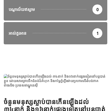
បណ្តាល័យឥស្លាម
0
អាល់គួរអាន
1
ចំនួនមនុស្សស្លាប់បានកើនឡើងដល់
៣៤នាក់ និង១៦នាក់ផ្សេងទៀតនៅបន្តបាត់​