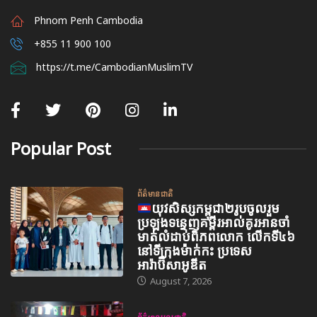
Phnom Penh Cambodia
+855 11 900 100
https://t.me/CambodianMuslimTV
Popular Post
ព័ត៌មានជាតិ
យុវសិស្សកម្ពុជា២រូបចូលរួម
ប្រឡងទន្ទេញគម្ពីរអាល់គូរអានចាំ
មាត់លំដាប់ពិភពលោក លើកទី៤៦
នៅទីក្រុងម៉ាក់កះ ប្រទេស
អារ៉ាប៊ីសាអូឌីត
August 7, 2026