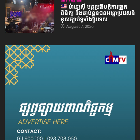
ព័ត៌មានអន្តរជាតិ
ម៉ាឡេស៊ី បន្តប្រតិបត្តិការត្រួត
ពិនិត្យ និងចាប់ខ្លួនជនអន្តោប្រវេសន៍
ខុសច្បាប់ទូទាំងប្រទេស
August 7, 2026