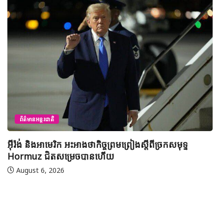
ព័ត៌មានជាតិ
យុវសិស្សកម្ពុជា២រូបចូលរួមប្រឡងទន្ទេញគម្ពីរអាល់គូរអាន
មាត់លំដាប់ពិភពលោក លើកទី៤៦ នៅទីក្រុងម៉ាក់កះ ប្រទេស
អារ៉ាប៊ីសាអូឌីត
August 7, 2026