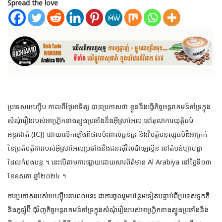
Spread the love
ប្រទេសអេហ្ស៊ីប កាលពីថ្ងៃអាទិត្យ បានប្រកាសថា ខ្លួននឹងធ្វើកិច្ចអន្តរាគមន៍គាំទ្រក្នុង
សំណុំរឿងរបស់អាហ្វ្រិកខាងត្បូងប្រឆាំងនឹងអ៊ីស្រាអែល នៅតុលាការយុត្តិធម៌
អន្តរជាតិ (ICJ) ដោយលើកឡើងពីផលប៉ះពាល់
ធ្ងន់ធ្ងរ និងវិបត្តិមនុស្សធម៌ដ៏អាក្រក់
នៃប្រតិបត្តិការរបស់អ៊ីស្រាអែលប្រឆាំងនឹងជនស៊ីវិលប៉ាឡេស្ទីន នៅតំបន់ហ្គាហ្សា
ដែលកំពុងបន្ត ។ នេះបើតាមការផ្សាយដោយសារព័ត៌មាន Al Arabiya នៅថ្ងៃទី១៣
ខែឧសភា ឆ្នាំ២០២៤ ។
ការប្រកាសរបស់អេហ្ស៊ីបនាពេលនេះ ជាការចូលរួមបន្ថែមទៀតបន្ទាប់ពីប្រទេសទួកគី
និងកូឡុំប៊ី ជុំវិញកិច្ចអន្តរាគមន៍គាំទ្រក្នុងសំណុំរឿងរបស់អាហ្វ្រិកខាងត្បូងប្រឆាំងនឹង