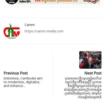
Camm
https://camm-media.com
Previous Post
Next Post
Indonesia, Cambodia aim
ប្រទេសអេហ្ស៊ីបមួយទៀតហើយ
to modernise, digitalize,
បន្ទាប់ពីទួកគីនិងកូឡ៉ុំប៊ី ប្រកាស
and enhance…
នឹងធ្វើកិច្ចអន្តរាគមន៍គាំទ្រក្នុង
សំណុំរឿងរបស់អាហ្វ្រិកខាងត្បូង
ប្រឆាំងនឹងអ៊ីស្រាអែល នៅតុលា
ការយុត្តិធម៌អន្តរជាតិ