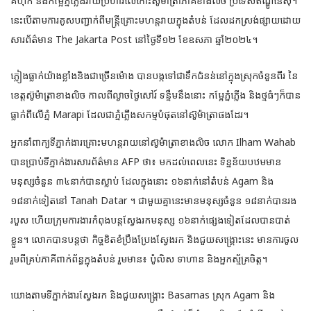
គំហុក និងកម្អែភ្នំ​ភ្លើងវាយ​ប្រហារ​លើ​កោះស៊ូម៉ាត្រា​​ភាគខាងលិច ប្រទេសឥណ្ឌូនេស៊ី។
នេះបើតាមការគូសបញ្ជាក់​ពីមន្ត្រី​គ្រោះមហន្ត​រាយក្នុងតំបន់ ដែលដកស្រង់ផ្សាយដោយ​
សារព័ត៌មាន The Jakarta Post នៅថ្ងៃទី១២ ខែឧសភា ឆ្នាំ២០២៤។
ភ្លៀងធ្លាក់យ៉ាងខ្លាំងនិងជាច្រើនម៉ោង បានបង្កទៅជាទឹកជំនន់នៅក្នុងស្រុកចំនួនពីរ នៃ
ខេត្តស៊ូម៉ា​ត្រាខាងលិច កាលពីល្ងាចថ្ងៃសៅរ៍ ទន្ទឹមនឹងនោះ កម្អែភ្នំភ្លើង និងថ្មធំៗក៏បាន
ធ្លាក់ពីលើភ្នំ Marapi ដែល​ជាភ្នំភ្លើងសកម្មបំផុតនៅស៊ូម៉ាត្រាផងដែរ។
អ្នកនាំពាក្យទីភ្នាក់ងារគ្រោះមហន្តរាយនៅស៊ូម៉ាត្រាខាងលិច លោក Ilham Wahab
បានប្រាប់ទី​ភ្នាក់ងារសារព័ត៌មាន AFP ថា៖ មកដល់ពេលនេះ ទិន្នន័យបឋមមាន
មនុស្សចំនួន ៣៤​នាក់​បាន​ស្លាប់ ដែលក្នុង​នោះ ១៦នាក់នៅតំបន់ Agam និង
១៨នាក់ទៀតនៅ Tanah Datar ។ ជាមួយ​គ្នានេះ​មានមនុស្សចំនួន ១៨នាក់បានរង
របួស ហើយក្រុមការងារកំពុងបន្តស្វែងរកមនុស្ស ១៦នាក់​ផ្សេង​ទៀតដែលបានបាត់
ខ្លួន។ លោក​បានបន្ត​ថា ​កិច្ច​ខិតខំ​ប្រឹងប្រែង​ស្វែង​រក និង​ជួយ​សង្គ្រោះនេះ មាន​ការចូល
រួមពីគ្រប់ភាគី​ពាក់​ព័ន្ធក្នុង​តំបន់ រួមមាន៖ ប៉ូលិស ទាហាន និង​អ្នក​ស្ម័គ្រ​ចិត្ត។
យោង​តាមទីភ្នាក់ងារស្វែងរក និងជួយសង្គ្រោះ Basarnas ស្រុក Agam និង