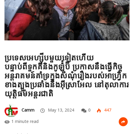
ប្រទេសអេហ្ស៊ីបមួយទៀតហើយ
បន្ទាប់ពីទួកគីនិងកូឡ៉ុំប៊ី ប្រកាសនឹងធ្វើកិច្ច
អន្តរាគមន៍គាំទ្រក្នុងសំណុំរឿងរបស់អាហ្វ្រិក
ខាងត្បូងប្រឆាំងនឹងអ៊ីស្រាអែល នៅតុលាការ
យុត្តិធម៌អន្តរជាតិ
Camm
May 13, 2024
0
447
1 minute read