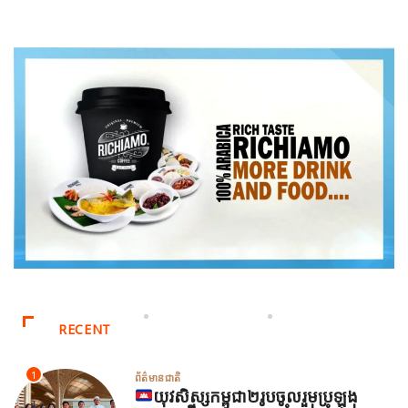
RECENT
1
ព័ត៌មានជាតិ
យុវសិស្សកម្ពុជា២រូបចូលរួមប្រឡង