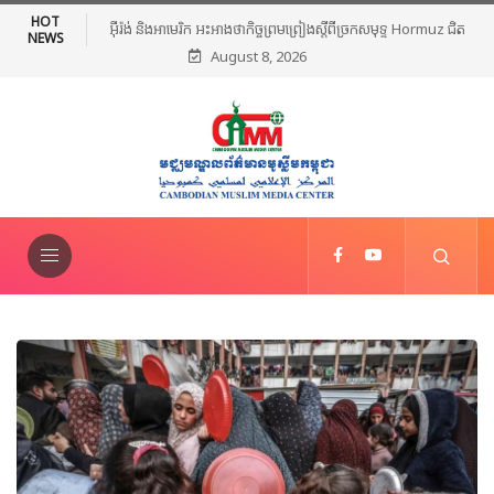
HOT
អ៊ីរ៉ង់ និងអាមេរិក អះអាងថាកិច្ចព្រមព្រៀងស្តីពីច្រកសមុទ្ទ Hormuz ជិត
NEWS
August 8, 2026
សម្រេចបានហើយ