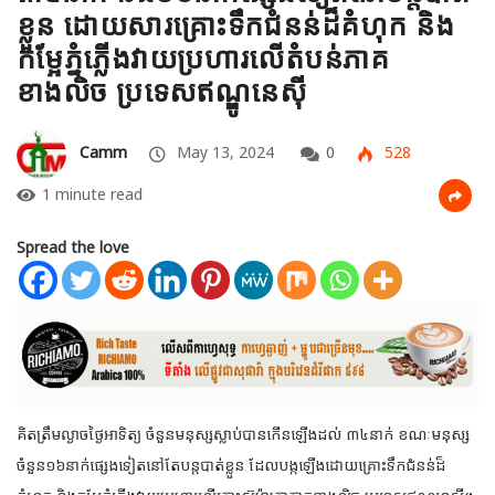
ខ្លួន ដោយសារ​គ្រោះ​ទឹកជំនន់​ដ៏គំហុក និង
កម្អែភ្នំភ្លើងវាយប្រហារលើតំបន់​ភាគ
ខាងលិច ប្រទេសឥណ្ឌូនេស៊ី
Camm
May 13, 2024
0
528
1 minute read
Spread the love
គិតត្រឹមល្ងាចថ្ងៃអាទិត្យ ចំនួនមនុស្សស្លាប់បានកើនឡើងដល់ ៣៤នាក់ ខណៈមនុស្ស
ចំនួន​១៦​នាក់​ផ្សេង​ទៀតនៅតែ​បន្ត​បាត់​ខ្លួន ដែលបង្កឡើងដោយគ្រោះ​ទឹកជំនន់​ដ៏