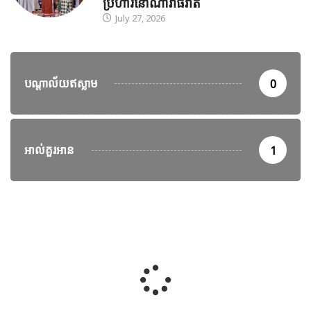
ប្រហារនៅណារ៉ាធីវ៉ាត់
July 27, 2026
បណ្តាល័យឥស្លាម
0
អាល់គួរអាន
1