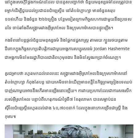
នៅក្នុងសេចក្តីថ្លែងការណ៍ដដែល បានគូសបញ្ជាក់ថា ជំនួយមនុស្សធម៌ដែលត្រូវបាន
ទម្លាក់ដើម្បី​ជួយដល់​ប្រជាជនប៉ាឡេស្ទីន នៅតំបន់ហ្គាហ្សា មានចំនួនសរុប
១១៩ហើយ និងចំនួន ២៦៦គ្រឿង បន្ថែមទៀតក្រោម​កិច្ច​សហ​ការ​ជាមួយនឹងប្រទេស
ដទៃ ចាប់តាំងពីសង្គ្រាម​រវាង​អ៊ីស្រាអែល និង​ក្រុមហាម៉ាសបានផ្ទុះឡើង។
កងទ័ពនៅបន្តផ្តល់ជំនួយមនុស្សធម៌ និងផ្នែកវេជ្ជសាស្រ្ត តាមរយៈក្បួនរថយន្តតាម​
ដីគោកក្នុងកិច្ច​សហ​ប្រតិបត្តិការជាមួយអង្គការសប្បុរសធម៌ Jordan Hashemite
ជាអង្គការមិនមែនរដ្ឋាភិបាល​ជាតិ​ពហុមុខងារ និងមិនស្វែងរកប្រាក់ចំណេញ។
គួរជម្រាបថា រហូតមកដល់ពេលនេះ សង្គ្រាមរវាងអ៊ីស្រាអែលនិងក្រុមហាម៉ាសនៅ
តំបន់ហ្គាហ្សា កំពុងតែបន្ត ដោយគេមិនទាន់ឃើញមានពន្លឺនៃកិច្ចព្រមព្រៀងបទឈប់
បាញ់ណាមួយអាចនឹងកើត​មានឡើងនោះឡើយ​។ ការវាយប្រហារដែលជាការសងសឹក
របស់អ៊ីស្រាអែល បន្ទាប់ពីហេតុការណ៍​ថ្ងៃទី៧ ខែតុលាមក បានសម្លាប់ជន
ស៊ីវិលប៉ាឡេស្ទីនរហូតដល់ជាង ៤០,៧០០នាក់ ដែលក្នុងនោះ​ភាគច្រើនជាស្ត្រី និង
កុមារ៕