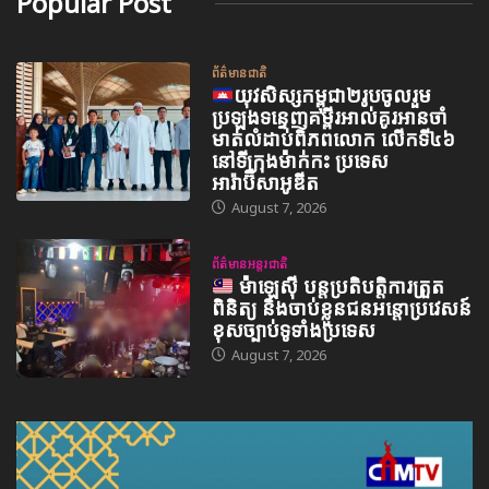
Popular Post
ព័ត៌មានជាតិ
យុវសិស្សកម្ពុជា២រូបចូលរួម
ប្រឡងទន្ទេញគម្ពីរអាល់គូរអានចាំ
មាត់លំដាប់ពិភពលោក លើកទី៤៦
នៅទីក្រុងម៉ាក់កះ ប្រទេស
អារ៉ាប៊ីសាអូឌីត
August 7, 2026
ព័ត៌មានអន្តរជាតិ
ម៉ាឡេស៊ី បន្តប្រតិបត្តិការត្រួត
ពិនិត្យ និងចាប់ខ្លួនជនអន្តោប្រវេសន៍
ខុសច្បាប់ទូទាំងប្រទេស
August 7, 2026