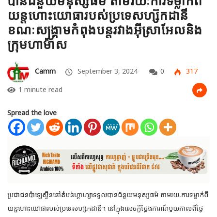
បានជំនួយមនុស្សធម៌ តាមរយៈការទម្លាក់ពី​
យន្តហោះ​យោធារបស់​ប្រទេសហ្ស៊កដានី
ខណៈសង្គ្រាមកំពុងបន្តរវាងអ៊ីស្រាអែលនិង
ក្រុមហាម៉ាស
Camm
September 3, 2024
0
317
1 minute read
Spread the love
ប្រជាជនប៉ាឡេស្ទីននៅតំបន់ហ្គាហ្សា​ទទួលបានជំនួយមនុស្សធម៌ តាមរយៈការទម្លាក់ពី​
យន្តហោះ​យោធារបស់​ប្រទេសហ្ស៊កដានី។ នៅក្នុងសេចក្តី​ថ្លែងការណ៍មួយកាលពីថ្ងៃ