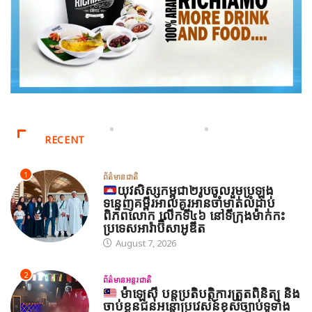
RECENT
1
ព័ត៌មានជាតិ
យុវសិស្សកម្ពុជា២រូបចូលរួមប្រឡង
ទន្ទេញគម្ពីរអាល់គូរអានចាំមាត់លំដាប់
ពិភពលោក លើកទី៤៦ នៅទីក្រុងម៉ាក់កះ
ប្រទេសអារ៉ាប៊ីសាអូឌីត
August 7, 2026
2
ព័ត៌មានអន្តរជាតិ
ម៉ាឡេស៊ី បន្តប្រតិបត្តិការត្រួតពិនិត្យ និង
ចាប់ខ្លួនជនអន្តោប្រវេសន៍ខុសច្បាប់ទូទាំង