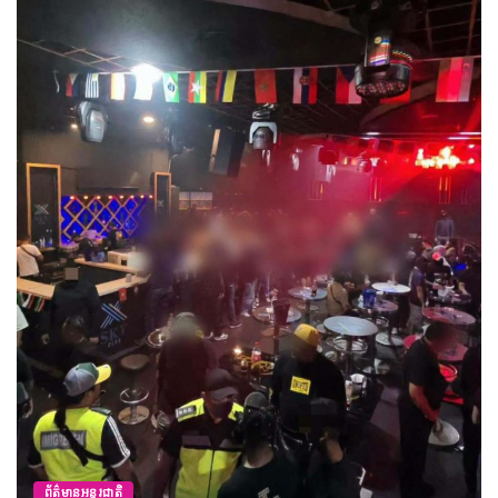
ព័ត៌
អ៊ីរ៉ង់
Horm
Augu
មានអន្តរជាតិ