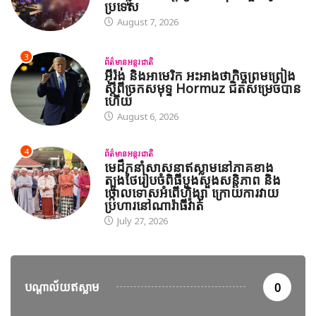
ប្រទេស
August 7, 2026
3
ព័ត៌មានអន្តរជាតិ
អ៊ីរ៉ង់ និងអាមេរិក អះអាងថាកិច្ចព្រមព្រៀង
ស្តីពីច្រកសមុទ្ទ Hormuz ជិតសម្រេចបាន
ហើយ
August 6, 2026
4
ព័ត៌មានអន្តរជាតិ
មេដឹកនាំសាសនាឥស្លាមនៅភាគខាង
ត្បូងថៃរៀបចំពិធីបួងសួងសន្តិភាព និង
ថ្កោលទោសអំពើហិង្សា ក្រោយការវាយ
ប្រហារនៅណារ៉ាធីវ៉ាត់
July 27, 2026
បណ្តាល័យឥស្លាម
0