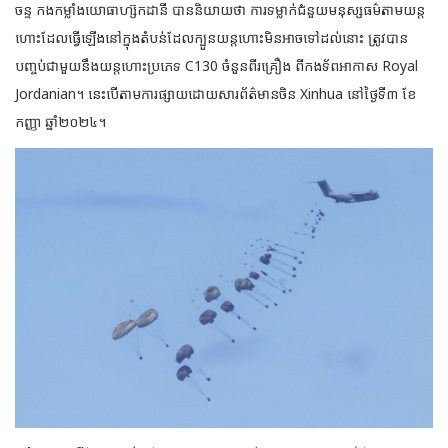
ចន្ទ កងកម្លាំងយោធាហ្ស៊កដានី បាននិយាយថា ការទម្លាក់​ជំនួយមនុស្សធម៌តាមយន្ត​
ហោះដែលធ្វើឡើងនៅ​ក្នុង​តំបន់ដែលក្បួន​យន្តហោះមិនអាច​ទៅ​ដល់​នោះ ត្រូវបាន​
បញ្ចប់ជា​មួយនឹងយន្តហោះប្រភេទ C130 ចំនួន​ពីរ​គ្រឿង ពីកងទ័ពអាកាស Royal
Jordanian។ នេះបើតាមការផ្សាយដោយសារព័ត៌មានចិន Xinhua នៅថ្ងៃទី៣ ខែ
កញ្ញា ឆ្នាំ២០២៤។