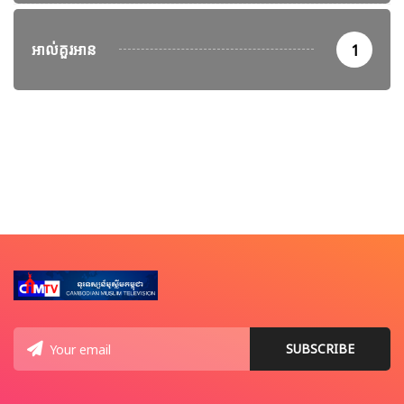
អាល់គួរអាន
1