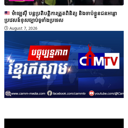
េស៊ី បន្តប្រតិបត្តិការត្រួតពិនិត្យ និងចាប់ខ្លួនជនអន្តោ
ន៍ខុសច្បាប់ទូទាំងប្រទេស
st 7, 2026