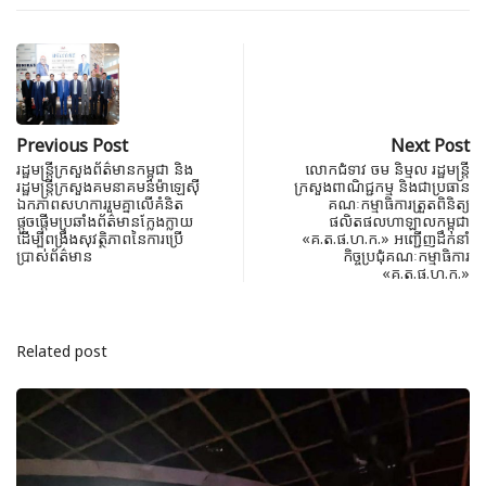
Previous Post
Next Post
រដ្ឋមន្ត្រីក្រសួងព័ត៌មានកម្ពុជា និង
លោកជំទាវ ចម និម្មល រដ្ឋមន្ដ្រី
រដ្ឋមន្រ្តីក្រសួងគមនាគមន៍ម៉ាឡេស៊ី
ក្រសួងពាណិជ្ជកម្ម និងជាប្រធាន
ឯកភាពសហការរួមគ្នាលើគំនិត
គណៈកម្មាធិការត្រួតពិនិត្យ
ផ្តួចផ្តើមប្រឆាំងព័ត៌មានក្លែងក្លាយ
ផលិតផលហាឡាលកម្ពុជា
ដើម្បីពង្រឹងសុវត្ថិភាពនៃការប្រើ
«គ.ត.ផ.ហ.ក.» អញ្ជើញដឹកនាំ
ប្រាស់ព័ត៌មាន
កិច្ចប្រជុំគណៈកម្មាធិការ
«គ.ត.ផ.ហ.ក.»
Related post