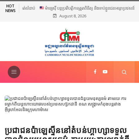
HOT
ម៉ាឡេស៊ី បន្តប្រតិបត្តិការត្រួតពិនិត្យ និងចាប់ខ្លួនជនអន្តោប្រវេសន៍ខុស
NEWS
August 8, 2026
ច្បាប់ទូទាំងប្រទេស
ប្រជាជនប៉ាឡេស្ទីននៅតំបន់ហ្គាហ្សា​ទទួល