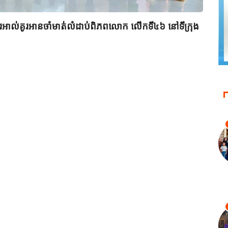
ពីរអាល់គូរអានចាំមាត់លំដាប់ពិភពលោក លើកទី៤៦ នៅទីក្រុង