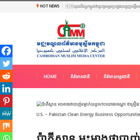
HOT NEWS
🇰🇭យុវសិស្សកម្ពុជា២រូបចូលរួមប្រឡងទន្ទេញគម្ពីរ
HOME
ព័ត៌មានជាតិ
ព័ត៌មានអន្តរជាតិ
U.S. – Pakistan Clean Energy Business Opportunit
ប៉ាគីស្ថាន អះអាងថាបាញ