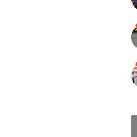
ព័ត៌ម
🇲🇾 ម៉
Augu