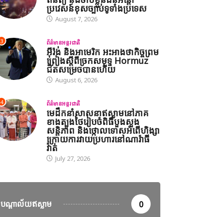
ប្រវេសន៍ខុសច្បាប់ទូទាំងប្រទេស
August 7, 2026
3
ព័ត៌មានអន្តរជាតិ
អ៊ីរ៉ង់ និងអាមេរិក អះអាងថាកិច្ចព្រម
ានអន្តរជាតិ
ព្រៀងស្តីពីច្រកសមុទ្ទ Hormuz
ជិតសម្រេចបានហើយ
ាឡេស៊ី បន្តប្រតិបត្តិការត្រួតពិនិត្យ និងចាប់ខ្លួនជនអន្តោប្រវេសន៍ខុស
August 6, 2026
st 7, 2026
4
ព័ត៌មានអន្តរជាតិ
មេដឹកនាំសាសនាឥស្លាមនៅភាគ
ខាងត្បូងថៃរៀបចំពិធីបួងសួង
សន្តិភាព និងថ្កោលទោសអំពើហិង្សា
ក្រោយការវាយប្រហារនៅណារ៉ាធី
វ៉ាត់
July 27, 2026
បណ្តាល័យឥស្លាម
0