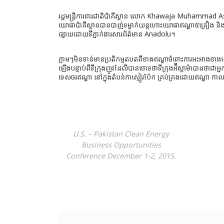
រដ្ឋមន្ត្រីការពារជាតិប៉ាគីស្ថាន លោក Khawaja Muhammad Asi
យោធាប៉ាគីស្ថានបានបាញ់ទម្លាក់យន្ដហោះយោធាឥណ្ឌា៥គ្រឿង ន
ផ្សាយដោយទីភ្នាក់ងារសារព័ត៌មាន Anadolu។
ភ្លាមៗមិនទាន់មានប្រតិកម្មតបតពីខាងឥណ្ឌាចំពោះការអះអាងខាង
ឡើងបន្ទាប់ពីទីក្រុងញូវដែលីបានចោទថាទីក្រុងអ៉ីស្លាម៉ាបាដថាជា
ទេសចរឥណ្ឌា នៅក្នុងតំបន់កាស្មៀរប៉ែក គ្រប់គ្រងដោយឥណ្ឌា កាល
U.S. – Pakistan Clean Energy
Business Opportunities
Conference December 1-2, 2015.