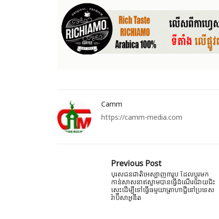
Camm
https://camm-media.com
Previous Post
បុរសជនជាតិអេស្បាញ៣រូប ដែលប្តូរមក
កាន់សាសនាឥស្លាមបានធ្វើដំណើរដោយជិះ
សេះដើម្បីទៅធ្វើធម្មយាត្រាហាជ្ជីនៅប្រទេស
រ៉ាប៊ីសាអូឌីត