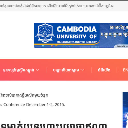
អាល់គូរអានចាំមាត់លំដាប់ពិភពលោក លើកទី៤៦ នៅទីក្រុងម៉ាក់កះ ប្រទេសអារ៉ាប៊ីសាអូឌីត
ទូរទស្សន៍មូស្លីមកម្ពុជា
បណ្តាល័យឥស្លាម
អំពីយើង
EN
ies Conference December 1-2, 2015.
់ទម្លាក់យន្ដហោះយោធាឥណ្ឌា