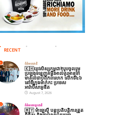
RECENT
1
ព័ត៌មានជាតិ
🇰🇭យុវសិស្សកម្ពុជា២រូបចូលរួម
ប្រឡងទន្ទេញគម្ពីរអាល់គូរអានចាំ
មាត់លំដាប់ពិភពលោក លើកទី៤៦
នៅទីក្រុងម៉ាក់កះ ប្រទេស
អារ៉ាប៊ីសាអូឌីត
August 7, 2026
2
ព័ត៌មានអន្តរជាតិ
🇲🇾 ម៉ាឡេស៊ី បន្តប្រតិបត្តិការត្រួត
ពិនិត្យ និងចាប់ខ្លួនជនអន្តោ