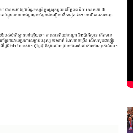
f បានអះអាងប្រាប់ទូរទស្សន័ក្នុងស្រុកមួយនៅថ្ងៃពុធ ទី៧ ខែឧសភា ថា
ិងចាប់ខ្លួនទាហានឥណ្ឌាមួយចំនួនជាឈ្លើយសឹកទៀតផង។ នេះបើតាមការចេញ
លើរបស់ប៉ាគីស្ថាននៅឡើយទេ។ ភាពតានតឹងរវាឥណ្ឌា និងប៉ាគីស្ថាន កើតមាន
អ្នកគាំទ្រការវាយប្រហារសម្លាប់មនុស្ស ២៦នាក់ ដែលភាគច្រើន លើសលុបជាភ្ញៀវ
ពីថ្ងៃទី២២ ខែមេសា។ ប៉ុន្តែប៉ាគីស្ថានបានច្រានចោលចំពោះការចោទប្រកាន់នេះ។