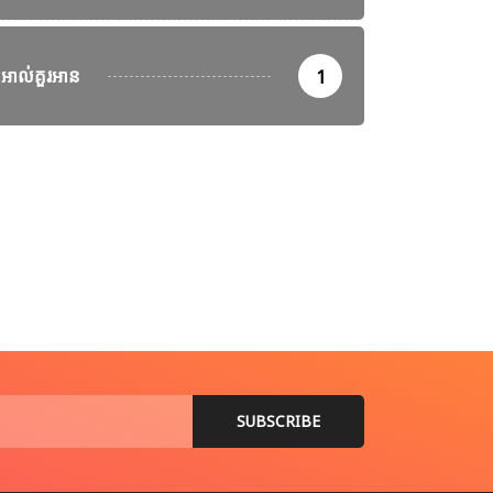
អាល់គួរអាន
1