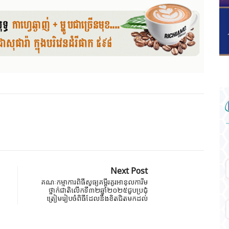
Next Post
គណៈកម្មាការពិធីសូធ្យគម្ពីរគូរអានុលការីម
ថ្នាក់ជាតិលើកទី៣២ឆ្នាំ២០២៥ជួបប្រជុំ
ត្រៀមរៀបចំពិធីដែលនឹងខិតជិតមកដល់