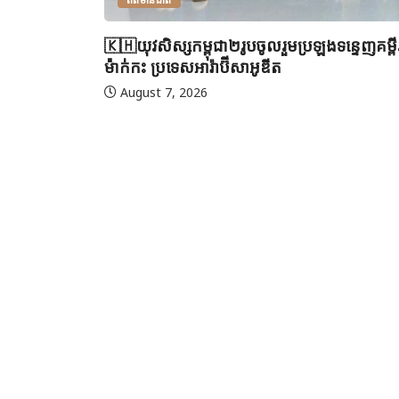
🇰🇭យុវសិស្សកម្ពុជា២រូបចូលរួមប្រឡងទន្ទេញគម្
ម៉ាក់កះ ប្រទេសអារ៉ាប៊ីសាអូឌីត
August 7, 2026