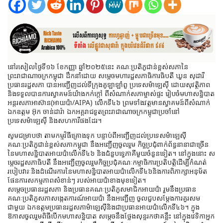
នៅរសៀលថ្ងៃទី១៦ ខែកញ្ញា ឆ្នាំ២០២៥នេះ គណៈប្រតិភូជាន់ខ្ពស់សភានៃ
ព្រះរាជាណាចក្រកម្ពុជា ដឹកនាំដោយ សម្តេចមហារដ្ឋសភាធិការធិបតី ឃួន សុដារី
ប្រធានរដ្ឋសភា បានអញ្ជើញដល់ទីក្រុងគូឡាឡាំពួ ប្រទេសម៉ាឡេស៊ី ដោយសុវត្ថិភាព
និងទទួលបានការស្វាគមន៍យ៉ាងកក់ក្តៅ ពីសំណាក់សភាម្ចាស់ផ្ទះ រៀបចំមហាសន្និបាត
អន្តរសភាអាស៊ាន(អាយប៉ា/AIPA) លើកទី៤៦ ព្រមទាំងវត្តមានស្វាគមន៍ពីសំណាក់
ឯកឧត្តម អ៊ុក ចាន់ដារ៉ា ឯកអគ្គរាជទូតព្រះរាជាណាចក្រកម្ពុជាប្រចាំនៅ
ប្រទេសម៉ាឡេស៊ី និងសហការីផងដែរ។
សូមជម្រាបថា តាមកម្មវិធីគ្រោងទុក បន្ទាប់ពីអញ្ជើញដល់ប្រទេសម៉ាឡេស៊ី
គណៈប្រតិភូជាន់ខ្ពស់សភាកម្ពុជា នឹងអញ្ជើញចូលរួម កិច្ចប្រជុំពាក់ព័ន្ធនានាជាច្រើន
នៃមហាសន្និបាតអាយប៉ាលើកទី៤៦ និងជំនួបទ្វេភាគីមួយចំនួនទៀត។ នៅក្នុងនោះ ស
ម្តេចរដ្ឋសភាធិបតី នឹងអញ្ជើញចូលរួមកិច្ចប្រជុំគណៈកម្មាធិការប្រតិបត្តិដើម្បីកំណត់
របៀបវារៈនិងដំណើរការនៃមហាសន្និបាតអាយប៉ាលើកទី៤៦និងការពិភាក្សាអនុម័ត
ផែនការសកម្មភាពសំខាន់ៗ របស់អាយប៉ាខាងមុខទៀត។
សម្តេចប្រធានរដ្ឋសភា និងប្រធានគណៈប្រតិភូសមាជិកអាយប៉ា រួមនឹងប្រធាន
គណៈប្រតិភូសភាសង្កេតការណ៍អាយប៉ា នឹងអញ្ជើញ ចូលជួបសម្តែងការគួរសម
ជាមួយ ឯកឧត្តមប្រធានរដ្ឋសភាម៉ាឡេស៊ីនិងជាប្រធានអាយប៉ាលើកទី៤៦។ ក្នុង
ឱកាសចូលរួមពិធីបើកមហាសន្និបាត សម្តេចនឹងថ្លែងសុន្ទរកថាគន្លឹះ នៅក្នុងវេទិកាអ្នក