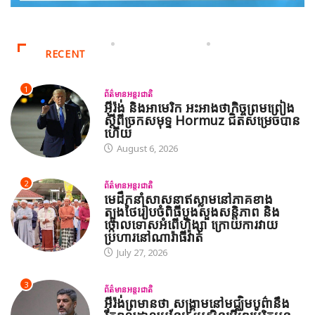
RECENT
1
ព័ត៌មានអន្តរជាតិ
អ៊ីរ៉ង់ និងអាមេរិក អះអាងថាកិច្ចព្រមព្រៀង
ស្តីពីច្រកសមុទ្ទ Hormuz ជិតសម្រេចបាន
ហើយ
August 6, 2026
2
ព័ត៌មានអន្តរជាតិ
មេដឹកនាំសាសនាឥស្លាមនៅភាគខាង
ត្បូងថៃរៀបចំពិធីបួងសួងសន្តិភាព និង
ថ្កោលទោសអំពើហិង្សា ក្រោយការវាយ
ប្រហារនៅណារ៉ាធីវ៉ាត់
July 27, 2026
3
ព័ត៌មានអន្តរជាតិ
អ៊ីរ៉ង់ព្រមានថា សង្គ្រាមនៅមជ្ឈិមបូព៌ានឹង