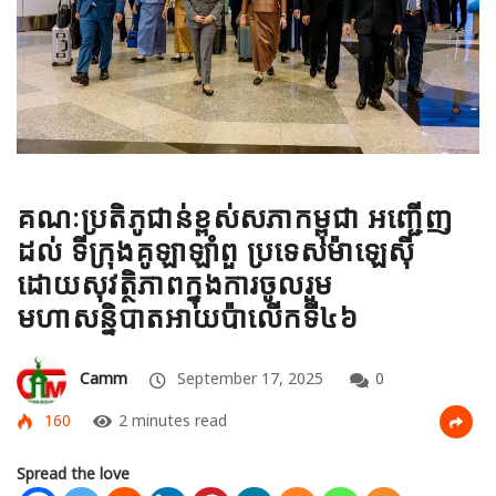
គណៈប្រតិភូជាន់ខ្ពស់សភាកម្ពុជា អញ្ជើញ
ដល់ ទីក្រុងគូឡាឡាំពួ ប្រទេសម៉ាឡេស៊ី
ដោយសុវត្ថិភាពក្នុងការចូលរួម
មហាសន្និបាតអាយប៉ាលើកទី៤៦
Camm
September 17, 2025
0
160
2 minutes read
Spread the love