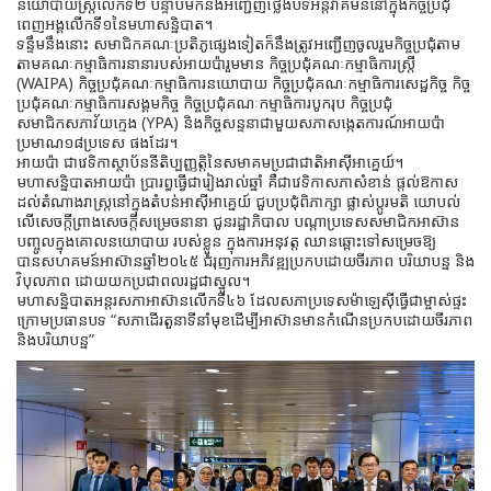
នយោបាយស្រ្តីលើកទី២ បន្ទាប់មកនឹងអញ្ជើញថ្លែងបទអន្តរាគមន៍នៅក្នុងកិច្ចប្រជុំ
ពេញអង្គលើកទី១នៃមហាសន្និបាត។
ទន្ទឹមនឹងនោះ សមាជិកគណៈប្រតិភូផ្សេងទៀតក៏នឹងត្រូវអញ្ជើញចូលរួមកិច្ចប្រជុំតាម
តាមគណៈកម្មាធិការនានារបស់អាយប៉ារួមមាន កិច្ចប្រជុំគណៈកម្មាធិការស្រ្តី
(WAIPA) កិច្ចប្រជុំគណៈកម្មាធិការនយោបាយ កិច្ចប្រជុំគណៈកម្មាធិការសេដ្ឋកិច្ច កិច្ច
ប្រជុំគណៈកម្មាធិការសង្គមកិច្ច កិច្ចប្រជុំគណៈកម្មាធិការបូករុប កិច្ចប្រជុំ
សមាជិកសភាវ័យក្មេង (YPA) និងកិច្ចសន្ទនាជាមួយសភាសង្កេតការណ៍អាយប៉ា
ប្រមាណ១៨ប្រទេស ផងដែរ។
អាយប៉ា ជាវេទិកាស្ថាប័ននីតិប្បញ្ញត្តិនៃសមាគមប្រជាជាតិអាស៊ីអាគ្នេយ៍។
មហាសន្និបាតអាយប៉ា ប្រារព្ធធ្វើជារៀងរាល់ឆ្នាំ គឺជាវេទិកាសភាសំខាន់ ផ្តល់ឱកាស
ដល់តំណាងរាស្រ្តនៅក្នុងតំបន់អាស៊ីអាគ្នេយ៍ ជួបប្រជុំពិភាក្សា ផ្លាស់ប្តូរមតិ យោបល់
លើសេចក្តីព្រាងសេចក្តីសម្រេចនានា ជូនរដ្ឋាភិបាល បណ្តាប្រទេសសមាជិកអាស៊ាន
បញ្ចូលក្នុងគោលនយោបាយ របស់ខ្លួន ក្នុងការអនុវត្ត ឈានឆ្ពោះទៅសម្រេចឱ្យ
បានសហគមន៍អាស៊ានឆ្នាំ២០៤៥ ជំរុញការអភិវឌ្ឍប្រកបដោយចីរភាព បរិយាបន្ន និង
វិបុលភាព ដោយយកប្រជាពលរដ្ឋជាស្នូល។
មហាសន្និបាតអន្តរសភាអាស៊ានលើកទី៤៦ ដែលសភាប្រទេសម៉ាឡេស៊ីធ្វើជាម្ចាស់ផ្ទះ
ក្រោមប្រធានបទ “សភាដើរតួនាទីនាំមុខដើម្បីអាស៊ានមានកំណើនប្រកបដោយចីរភាព
និងបរិយាបន្ន”