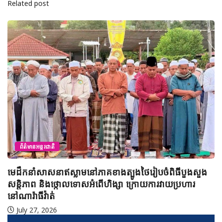
Related post
ព័ត៌មានអន្តរជាតិ
មេដឹកនាំសាសនាឥស្លាមនៅភាគខាងត្បូងថៃរៀបចំពិធីបួងសួង
សន្តិភាព និងថ្កោលទោសអំពើហិង្សា ក្រោយការវាយប្រហារ
នៅណារ៉ាធីវ៉ាត់
July 27, 2026