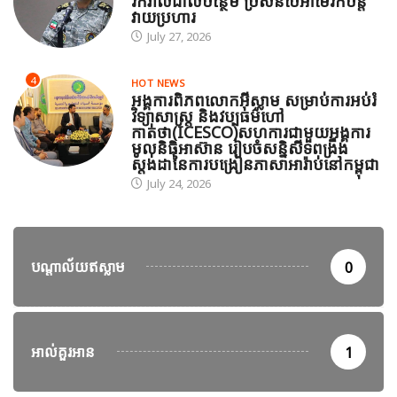
រីករាលដាលបន្ថែម ប្រសិនបើអាមេរិកបន្ត
វាយប្រហារ
July 27, 2026
4
HOT NEWS
អង្គការពិភពលោកអ៊ីស្លាម សម្រាប់ការអប់រំ
វិទ្យាសាស្ត្រ និងវប្បធម៌ហៅ
កាត់ថា(ICESCO)សហការជាមួយអង្គការ
មូលនិធិអាស៊ាន រៀបចំសន្និសីទពង្រឹង
ស្តង់ដានៃការបង្រៀនភាសាអារ៉ាប់នៅកម្ពុជា
July 24, 2026
បណ្តាល័យឥស្លាម
0
អាល់គួរអាន
1