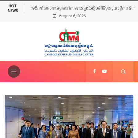
HOT
មេដឹកនាំសាសនាឥស្លាមនៅភាគខាងត្បូងថៃរៀបចំពិធីបួងសួងសន្តិភាព និងថ្កោល
NEWS
August 6, 2026
ទោសអំពើហិង្សា ក្រោយការវាយប្រហារនៅណារ៉ាធីវ៉ាត់