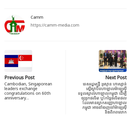
Camm
https://camm-media.com
Previous Post
Next Post
Cambodian, Singaporean
ទេសរដ្ឋមន្ត្រី អូស្មាន ហាស្សាន់
leaders exchange
ស្នើស្ថាប័នហាឡាលម៉ាឡេស៊ី
congratulations on 60th
ទទួលស្គាល់ហាឡាលកម្ពុជា ដើម្បី
anniversary…
ឲ្យអ្នកផលិត ឬកែច្នៃផលិតផល
ដែលមានស្លាកសញ្ញាហាឡាល
កម្ពុជា អាចនាំចេញទៅម៉ាឡេស៊ី
និងពិភពលោក