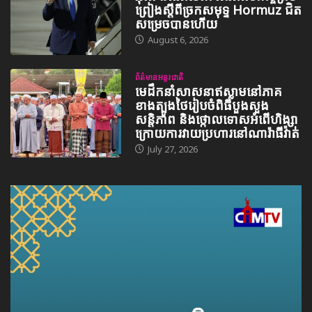
ព្រៀងស្តីពីច្រកសមុទ្ទ Hormuz ជិត
សម្រេចបានហើយ
August 6, 2026
ព័ត៌មានអន្តរជាតិ
មេដឹកនាំសាសនាឥស្លាមនៅភាគ
ខាងត្បូងថៃរៀបចំពិធីបួងសួង
សន្តិភាព និងថ្កោលទោសអំពើហិង្សា
ក្រោយការវាយប្រហារនៅណារ៉ាធីវ៉ាត់
July 27, 2026