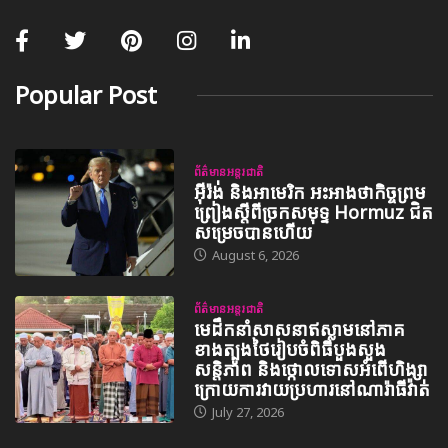
Popular Post
ព័ត៌មានអន្តរជាតិ
អ៊ីរ៉ង់ និងអាមេរិក អះអាងថាកិច្ចព្រម
ព្រៀងស្តីពីច្រកសមុទ្ទ Hormuz ជិត
សម្រេចបានហើយ
August 6, 2026
ព័ត៌មានអន្តរជាតិ
មេដឹកនាំសាសនាឥស្លាមនៅភាគ
ខាងត្បូងថៃរៀបចំពិធីបួងសួង
សន្តិភាព និងថ្កោលទោសអំពើហិង្សា
ក្រោយការវាយប្រហារនៅណារ៉ាធីវ៉ាត់
July 27, 2026