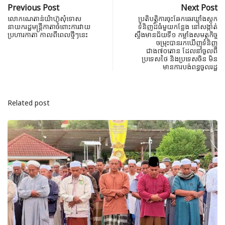
Previous Post
Next Post
លោកណេតាន់យ៉ាហ៊ូសុំទោស
ប្រតិបត្តិការចុះឆែកឆេរឃ្លាំងស្តុក
នាយករដ្ឋមន្រ្តីកាតាចំពោះការវាយ
ទំនិញដ៏ធំមួយកន្លែង នៅសង្កាត់
ប្រហារកាតា កាលពីពេលថ្មីៗនេះ
ស្ទឹងមានជ័យទី១ កម្លាំងសមត្ថកិច្ច
ចម្រុះបានរកឃើញទំនិញ
ជាង៧០តោន ដែលនាំចូលពី
ប្រទេសថៃ និងប្រទេសចិន មិន
មានការបង់ពន្ធចូលរដ្ឋ
Related post