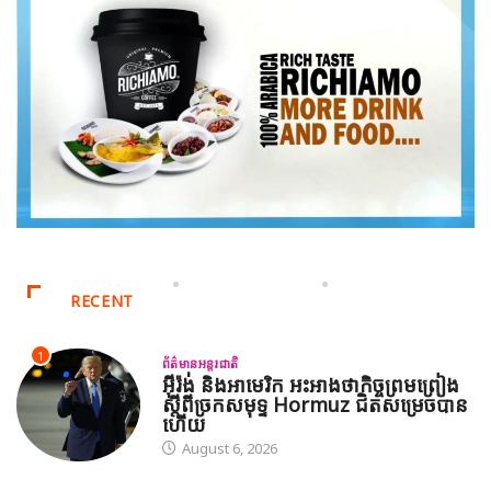
RECENT
1
ព័ត៌មានអន្តរជាតិ
អ៊ីរ៉ង់ និងអាមេរិក អះអាងថាកិច្ចព្រមព្រៀង
ស្តីពីច្រកសមុទ្ទ Hormuz ជិតសម្រេចបាន
ហើយ
August 6, 2026