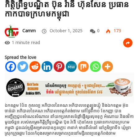
កិត្តិព្រឹទ្ធបណ្ឌិត ប៊ុន រ៉ានី ហ៊ុនសែន ប្រធាន
កាកបាទក្រហមកម្ពុជា
Camm
October 1, 2025
0
173
1 minute read
Spread the love
ឯកឧត្តម ប៉ែន កុសល្យ អភិបាលនៃគណៈអភិបាលខេត្តត្បូងឃ្មុំ និងឯកឧត្តម អ៊ុន
ចាន់ដា អភិបាលនៃគណៈអភិបាលខេត្តកំពង់ចាម នៅថ្ងៃទី៣០ ខែកញ្ញា បាន
អញ្ជើញជួបសំណេះសំណាល នាំយកប្រសាសន៍ផ្តាំផ្ញើសួរសុខទុក្ខ អំណោយ និងថវិកា
មួយចំនួន របស់សម្តេចកិត្តិព្រឹទ្ធបណ្ឌិត ប៊ុន រ៉ានី ហ៊ុនសែន ប្រធានកាកបាទក្រហម
កម្ពុជា ជូនដល់ស្រ្តីសម្រាលបានកូនភ្លោះ ៣នាក់ មានទីលំនៅ នៅភូមិទ្រាទី១ ឃុំទ្រា
ស្រុកក្រូចឆ្នារ ដែលកំពុងសម្រាកសម្រាលកូននៅមន្ទីរពេទ្យខេត្តកំពង់ចាម