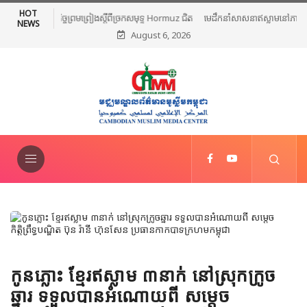
HOT
មេដឹកនាំសាសនាឥស្លាមនៅភាគខាងត្បូងថៃរៀបចំពិធីបួងសួងសន្តិភាព និងថ្កោល
NEWS
August 6, 2026
ទោសអំពើហិង្សា ក្រោយការវាយប្រហារនៅណារ៉ាធីវ៉ាត់
កូនភ្លោះ ខ្មែរឥស្លាម ៣នាក់ នៅស្រុកក្រូច
ឆ្នារ ទទួលបានអំណោយពី សម្តេច