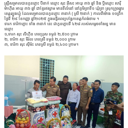
ស្រី្តសម្រាលបានកូនភ្លោះ បីនាក់ ឈ្មោះ សុះ អ៊ីសះ អាយុ ៣៦ ឆ្នាំ និង ប្តីឈ្មោះ សារ៉ី
ម៉ាហ៊ីត អាយុ ៣៦ ឆ្នាំ ជាខ្មែរឥស្លាម មានទីលំនៅ នៅភូមិទ្រាទី១ ឃុំទ្រា ស្រុកក្រូចឆ្នារ
ខេត្តត្បូងឃ្មុំ ដែលសម្រាលបានកូនភ្លោះ ៣នាក់ ( ស្រី ២នាក់ ) កាលពីម៉ោង ១១ព្រឹក
ថ្ងៃទី ២៩ ខែកញ្ញា ឆ្នាំ២០២៥ ក្នុងមន្ទីរពេទ្យបង្អែកខេត្តកំពង់ចាម ។
ទារក ទារិកាភ្លោះ ទាំង ៣នាក់ នេះ ជាកូនភ្លោះទី ៤២៨ របស់សម្តេចទាំងទ្វេ មាន
ឈ្មោះ
១,ទារក សុះ លីហ៊ីន ភេទប្រុស ទម្ងន់ ២,៥០០ ក្រាម
២, ទារិកា សុះ មីរ៉ល ភេទស្រី ទម្ងន់ ២,០០០ ក្រាម
៣, ទារិកា សុះ ស៊ីម៉ះ ភេទស្រី ទម្ងន់ ២,៤០០ ក្រាម។