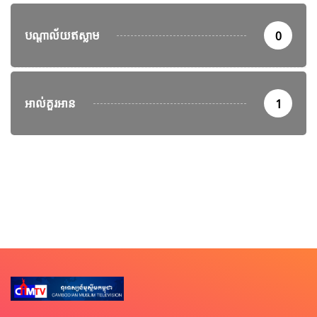
បណ្តាល័យឥស្លាម
0
អាល់គួរអាន
1