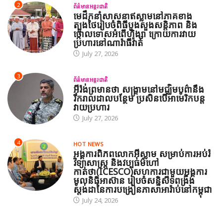
2
ព័ត៌មានអន្តរជាតិ
មេដឹកនាំសាសនាឥស្លាមនៅភាគខាង
ត្បូងថៃរៀបចំពិធីបួងសួងសន្តិភាព និង
ថ្កោលទោសអំពើហិង្សា ក្រោយការវាយ
ប្រហារនៅណារ៉ាធីវ៉ាត់
July 27, 2026
3
ព័ត៌មានអន្តរជាតិ
អ៊ីរ៉ង់ព្រមានថា សង្គ្រាមនៅមជ្ឈិមបូព៌ានឹង
រីករាលដាលបន្ថែម ប្រសិនបើអាមេរិកបន្ត
វាយប្រហារ
July 27, 2026
4
HOT NEWS
អង្គការពិភពលោកអ៊ីស្លាម សម្រាប់ការអប់រំ
វិទ្យាសាស្ត្រ និងវប្បធម៌ហៅ
កាត់ថា(ICESCO)សហការជាមួយអង្គការ
មូលនិធិអាស៊ាន រៀបចំសន្និសីទពង្រឹង
ស្តង់ដានៃការបង្រៀនភាសាអារ៉ាប់នៅកម្ពុជា
July 24, 2026