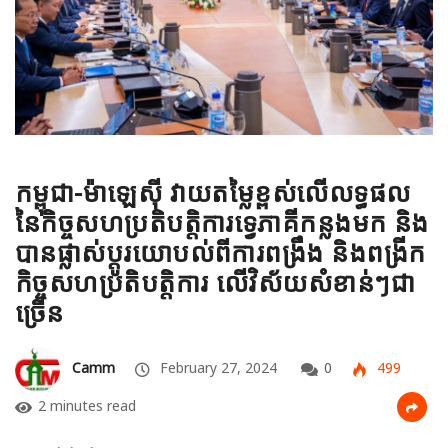
កម្ពុជា-ម៉ាឡេស៊ី វាយតម្លៃខ្ពស់លើលទ្ធផល
នៃកិច្ចសហប្រតិបត្តិការទ្វេភាគីកន្លងមក និង
បានផ្លាស់ប្ដូរយោបល់ពីការពង្រឹង និងពង្រីក
កិច្ចសហប្រតិបត្តិការ លើវិស័យសំខាន់ៗជា
ច្រើន
Camm
February 27, 2024
0
499
2 minutes read