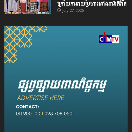
ក្រោយការវាយប្រហារនៅណារ៉ាធីវ៉ាត់
July 27, 2026