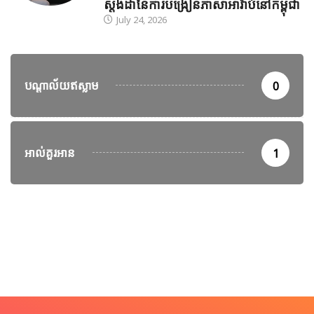
ស្តង់ដានៃការបង្រៀនភាសាអារ៉ាប់នៅកម្ពុជា
July 24, 2026
បណ្តាល័យឥស្លាម
0
អាល់គួរអាន
1