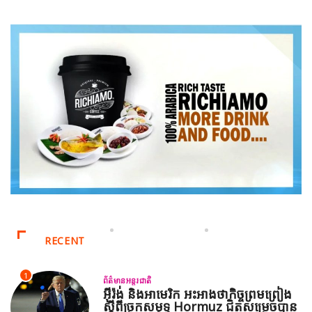
RECENT
1
ព័ត៌មានអន្តរជាតិ
អ៊ីរ៉ង់ និងអាមេរិក អះអាងថាកិច្ចព្រមព្រៀង
ស្តីពីច្រកសមុទ្ទ Hormuz ជិតសម្រេចបាន