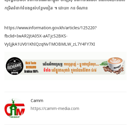
កម្រិតទំនាក់ទំនងខ្ពស់បន្ថែមទៀត ៕ ដោយ៖ កន ចំណាន
https://www.information.gov.kh/articles/125220?
fbclid=IwAR2JtA05X-aATjcS2BKS-
VyIjjkA1UV01KhIQzqNvTMOBMLW_zL7Y4FY7XI
Camm
https://camm-media.com