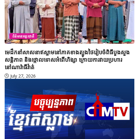
ព័ត៌មានអន្តរជាតិ
មេដឹកនាំសាសនាឥស្លាមនៅភាគខាងត្បូងថៃរៀបចំពិធីបួងសួង
សន្តិភាព និងថ្កោលទោសអំពើហិង្សា ក្រោយការវាយប្រហារ
នៅណារ៉ាធីវ៉ាត់
July 27, 2026