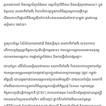
ទូរគមនាគមន៍ និងបច្ចេកវិទ្យាព័ត៌មាន បច្ចេកវិទ្យាឌីជីថល និងសន្តិសុខថាមពល។ ក្នុង
ជំនួបនេះ សមភាគីទាំងពីរ ក៏បានពិភាក្សាក្នុងការពិនិត្យលទ្ធភាពពង្រីកនូវ
ជើងហោះហើរផ្ទាល់ពីម៉ាឡេស៊ីទៅកាន់តំបន់ទេសចរណ៍សំខាន់ៗកម្ពុជា ដូចជាខេត្ត
សៀមរាប ផងដែរ។
ក្នុងក្របខ័ណ្ឌ នៃវិស័យការពារជាតិ និងសន្ដិសុខ សមភាគីទាំងពីរ បានឯកភាព
លើការបន្តជំរុញនូវកិច្ចសហប្រតិបត្តិការរួមមាន៖ ការបណ្តុះបណ្តាលធនធានមនុស្ស
ការកសាងសមត្ថភាព ការផ្លាស់ប្តូរព័ត៌មាន និងការធ្វើលំហាត់រួមគ្នា។
ដោយឡែក លើវិស័យសន្តិសុខថាមពល សមភាគីទាំងពីរ ក៏បានឯកភាពក្នុងការគាំទ្រ
ការសម្របសម្រួលសម្រាប់គម្រោងខ្សែបញ្ជូនថាមពលក្រោមសមុទ្រ (ឡាវ-កម្ពុជា-
សិង្ហបុរី) ដោយឆ្លងកាត់បាតសមុទ្ររបស់ប្រទេសម៉ាឡេស៊ី។ ជាងនេះទៅទៀត សមភាគី
ទាំងពីរបានឯកភាពក្នុងការពិនិត្យលទ្ធភាពរៀបចំកិច្ចប្រជុំ នៃគណៈកម្មការចម្រុះ
កិច្ចសហប្រតិបត្តិការទ្វេភាគី (JCBC) នាពេលខាងមុខ ដែលដឹកនាំរួមគ្នាដោយរដ្ឋមន្ត្រី
ការបរទេសនៃប្រទេសទាំងពីរ។ ជាទីបញ្ចប់ ថ្នាក់ដឹកនាំទាំងពីរបានសម្តែងនូវ
សុទិដ្ឋិនិយមថា ទំនាក់ទំនងរវាងកម្ពុជា-ម៉ាឡេស៊ី នឹងកាន់តែរឹងមាំ និងអាចឈានដល់