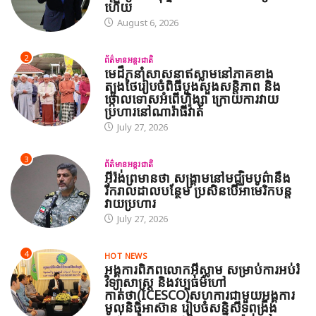
ហើយ
August 6, 2026
2
ព័ត៌មានអន្តរជាតិ
មេដឹកនាំសាសនាឥស្លាមនៅភាគខាង
ត្បូងថៃរៀបចំពិធីបួងសួងសន្តិភាព និង
ថ្កោលទោសអំពើហិង្សា ក្រោយការវាយ
ប្រហារនៅណារ៉ាធីវ៉ាត់
July 27, 2026
3
ព័ត៌មានអន្តរជាតិ
អ៊ីរ៉ង់ព្រមានថា សង្គ្រាមនៅមជ្ឈិមបូព៌ានឹង
រីករាលដាលបន្ថែម ប្រសិនបើអាមេរិកបន្ត
វាយប្រហារ
July 27, 2026
4
HOT NEWS
អង្គការពិភពលោកអ៊ីស្លាម សម្រាប់ការអប់រំ
វិទ្យាសាស្ត្រ និងវប្បធម៌ហៅ
កាត់ថា(ICESCO)សហការជាមួយអង្គការ
មូលនិធិអាស៊ាន រៀបចំសន្និសីទពង្រឹង