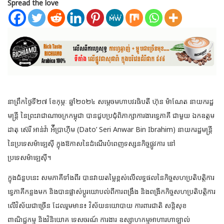
Spread the love
នាព្រឹកថ្ងៃទី២៧ ខែកុម្ភៈ ឆ្នាំ២០២៤ សម្តេចមហាបវរធិបតី ហ៊ុន ម៉ាណែត នាយករដ្ឋ
មន្ត្រី នៃព្រះរាជាណាចក្រកម្ពុជា បានជួបប្រជុំពិភាក្សាការងារទ្វេភាគី ជាមួយ ឯកឧត្តម
ដាតុ ស៊េរី អាន់វ៉ា អ៉ីប្រាហ៊ីម (Dato’ Seri
Anwar Bin Ibrahim) នាយករដ្ឋមន្រ្តី
នៃប្រទេសម៉ាឡេស៊ី ក្នុងឱកាសនៃដំណើរបំពេញទស្សនកិច្ចផ្លូវការ នៅ
ប្រទេសម៉ាឡេស៊ី។
ក្នុងជំនួបនេះ សមភាគីទាំងពីរ បានវាយតម្លៃខ្ពស់លើលទ្ធផលនៃកិច្ចសហប្រតិបត្តិការ
ទ្វេភាគីកន្លងមក និងបានផ្លាស់ប្ដូរយោបល់ពីការពង្រឹង និងពង្រីកកិច្ចសហប្រតិបត្តិការ
លើវិស័យជាច្រើន ដែលរួមមាន៖ វិស័យនយោបាយ ការពារជាតិ សន្តិសុខ
ពាណិជ្ជកម្ម និងវិនិយោគ ទេសចរណ៍ ការងារ ឧស្សាហកម្មអាហារហាឡាល់