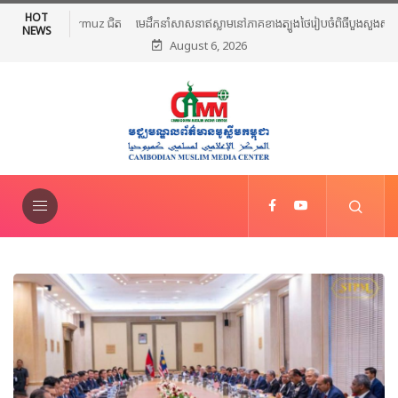
HOT
មេដឹកនាំសាសនាឥស្លាមនៅភាគខាងត្បូងថៃរៀបចំពិធីបួងសួងសន្តិភាព និងថ្កោល
NEWS
August 6, 2026
ទោសអំពើហិង្សា ក្រោយការវាយប្រហារនៅណារ៉ាធីវ៉ាត់