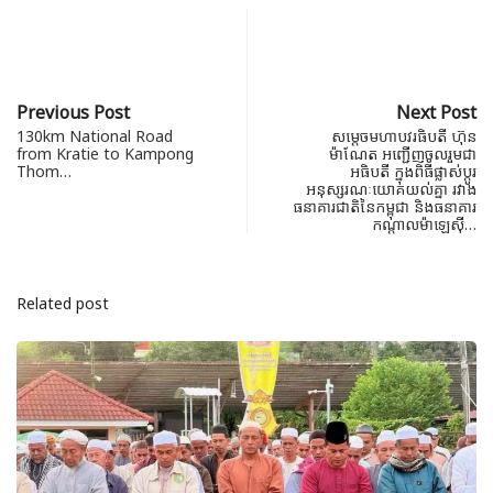
Previous Post
Next Post
130km National Road
សម្តេចមហាបវរធិបតី ហ៊ុន
from Kratie to Kampong
ម៉ាណែត អញ្ជើញចូលរួមជា
Thom…
អធិបតី ក្នុងពិធីផ្លាស់ប្តូរ
អនុស្សរណៈយោគយល់គ្នា រវាង
ធនាគារជាតិនៃកម្ពុជា និងធនាគារ
កណ្តាលម៉ាឡេស៊ី…
Related post