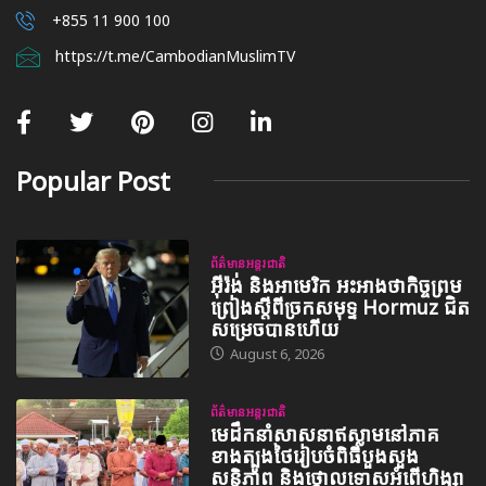
+855 11 900 100
https://t.me/CambodianMuslimTV
Popular Post
ព័ត៌មានអន្តរជាតិ
អ៊ីរ៉ង់ និងអាមេរិក អះអាងថាកិច្ចព្រម
ព្រៀងស្តីពីច្រកសមុទ្ទ Hormuz ជិត
សម្រេចបានហើយ
August 6, 2026
ព័ត៌មានអន្តរជាតិ
មេដឹកនាំសាសនាឥស្លាមនៅភាគ
ខាងត្បូងថៃរៀបចំពិធីបួងសួង
សន្តិភាព និងថ្កោលទោសអំពើហិង្សា