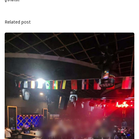
Related post
ព័ត៌មានអន្
អ៊ីរ៉ង់ និ
Hormuz 