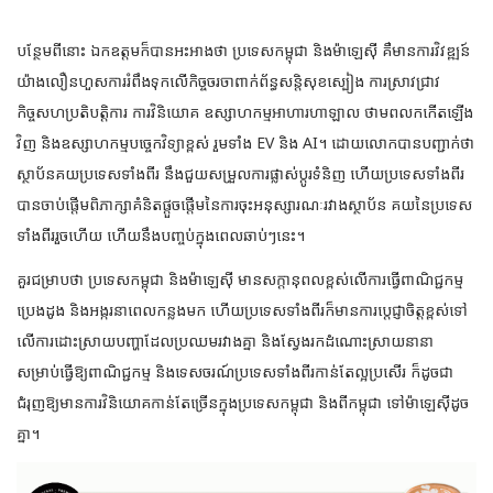
បន្ថែមពីនោះ ឯកឧត្តមក៏បានអះអាងថា ប្រទេសកម្ពុជា និងម៉ាឡេស៊ី គឺមានការវិវឌ្ឍន៍
យ៉ាងលឿនហួសការរំពឹងទុកលើកិច្ចចរចាពាក់ព័ន្ធសន្តិសុខស្បៀង ការស្រាវជ្រាវ
កិច្ចសហប្រតិបត្តិការ ការវិនិយោគ ឧស្សាហកម្មអាហារហាឡាល ថាមពលកកើតឡើង
វិញ និងឧស្សាហកម្មបច្ចេកវិទ្យាខ្ពស់ រួមទាំង EV និង AI។ ដោយលោកបានបញ្ជាក់ថា
ស្ថាប័នគយប្រទេសទាំងពីរ នឹងជួយសម្រួលការផ្លាស់ប្តូរទំនិញ ហើយប្រទេសទាំងពីរ
បានចាប់ផ្តើមពិភាក្សាគំនិតផ្តួចផ្តើមនៃការចុះអនុស្សារណៈរវាងស្ថាប័ន គយនៃប្រទេស
ទាំងពីររួចហើយ ហើយនឹងបញ្ចប់ក្នុងពេលឆាប់ៗនេះ។
គួរជម្រាបថា ប្រទេសកម្ពុជា និងម៉ាឡេស៊ី មានសក្ដានុពលខ្ពស់លើការធ្វើពាណិជ្ជកម្ម
ប្រេងដូង និងអង្ករនាពេលកន្លងមក ហើយប្រទេសទាំងពីរក៏មានការប្តេជ្ញាចិត្តខ្ពស់ទៅ
លើការដោះស្រាយបញ្ហាដែលប្រឈមរវាងគ្នា និងស្វែងរកដំណោះស្រាយនានា
សម្រាប់ធ្វើឱ្យពាណិជ្ជកម្ម និងទេសចរណ៍ប្រទេសទាំងពីរកាន់តែល្អប្រសើរ ក៏ដូចជា
ជំរុញឱ្យមានការវិនិយោគកាន់តែច្រើនក្នុងប្រទេសកម្ពុជា និងពីកម្ពុជា ទៅម៉ាឡេស៊ីដូច
គ្នា។