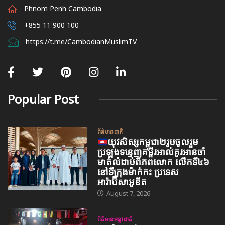
Phnom Penh Cambodia
+855 11 900 100
https://t.me/CambodianMuslimTV
Popular Post
ព័ត៌មានជាតិ
យុវសិស្សកម្ពុជា២រូបចូលរួម
ប្រឡងទន្ទេញគម្ពីរអាល់គូរអានចាំ
មាត់លំដាប់ពិភពលោក លើកទី៤៦
នៅទីក្រុងម៉ាក់កះ ប្រទេស
អារ៉ាប៊ីសាអូឌីត
August 7, 2026
ព័ត៌មានអន្តរជាតិ