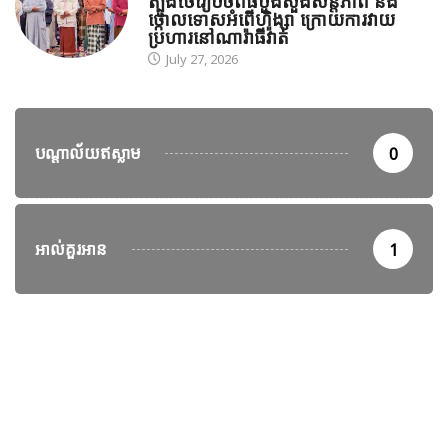
ត្បូងថៃរៀបចំពិធីបួងសួងសន្តិភាព និង
ថ្កោលទោសអំពើហិង្សា ក្រោយការវាយ
ប្រហារនៅណារ៉ាធីវ៉ាត់
July 27, 2026
បណ្តាល័យឥស្លាម
0
អាល់គួរអាន
1