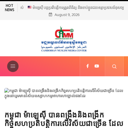
HOT
ម៉ាឡេស៊ី បន្តប្រតិបត្តិការត្រួតពិនិត្យ និងចាប់ខ្លួនជនអន្តោប្រវេសន៍ខុស
NEWS
August 9, 2026
ច្បាប់ទូទាំងប្រទេស
កម្ពុជា ម៉ាឡេស៊ី បានពង្រឹងនិងពង្រីក
កិច្ចសហប្រតិបត្តិការលើវិស័យជាច្រើន ដែល