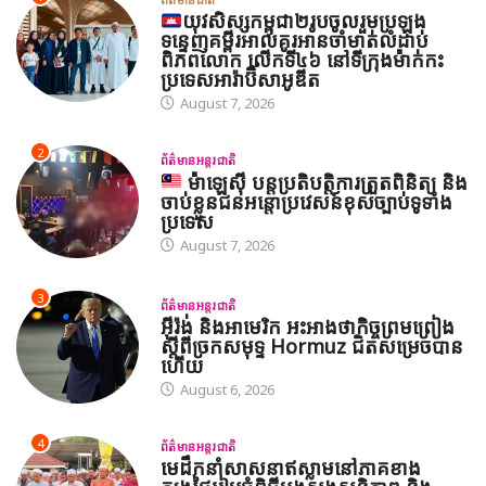
យុវសិស្សកម្ពុជា២រូបចូលរួមប្រឡង
ទន្ទេញគម្ពីរអាល់គូរអានចាំមាត់លំដាប់
ពិភពលោក លើកទី៤៦ នៅទីក្រុងម៉ាក់កះ
ប្រទេសអារ៉ាប៊ីសាអូឌីត
August 7, 2026
2
ព័ត៌មានអន្តរជាតិ
ម៉ាឡេស៊ី បន្តប្រតិបត្តិការត្រួតពិនិត្យ និង
ចាប់ខ្លួនជនអន្តោប្រវេសន៍ខុសច្បាប់ទូទាំង
ប្រទេស
August 7, 2026
3
ព័ត៌មានអន្តរជាតិ
អ៊ីរ៉ង់ និងអាមេរិក អះអាងថាកិច្ចព្រមព្រៀង
ស្តីពីច្រកសមុទ្ទ Hormuz ជិតសម្រេចបាន
ហើយ
August 6, 2026
4
ព័ត៌មានអន្តរជាតិ
មេដឹកនាំសាសនាឥស្លាមនៅភាគខាង