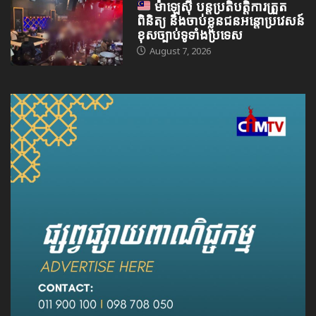
ម៉ាឡេស៊ី បន្តប្រតិបត្តិការត្រួត
ពិនិត្យ និងចាប់ខ្លួនជនអន្តោប្រវេសន៍
ខុសច្បាប់ទូទាំងប្រទេស
August 7, 2026