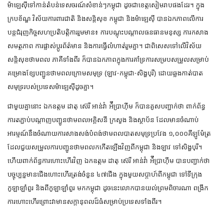
ម៉ាឡេស៊ីទៅកាន់តំបន់ទេសចរណ៍សំខាន់ៗកម្ពុជា ដូចជាខេត្តសៀមរាបផងដែរ។ ក្នុង
ក្របខ័ណ្ឌ វិស័យការពារជាតិ និងសន្ដិសុខ កម្ពុជា និងម៉ាឡេស៊ី បានឯកភាពលើការ
បន្តជំរុញកិច្ចសហប្រតិបត្តិការរួមមាន៖ ការបណ្តុះបណ្តាលធនធានមនុស្ស ការកសាង
សមត្ថភាព ការផ្លាស់ប្តូរព័ត៌មាន និងការធ្វើលំហាត់រួមគ្នា។ ជាពិសេសទៅលើវិស័យ
សន្តិសុខថាមពល ភាគីទាំងពីរ ក៏បានឯកភាពក្នុងការគាំទ្រការសម្របសម្រួលសម្រាប់
គម្រោងខ្សែបញ្ជូនថាមពលក្រោមសមុទ្រ (ឡាវ-កម្ពុជា-សិង្ហបុរី) ដោយឆ្លងកាត់បាត
សមុទ្ររបស់ប្រទេសម៉ាឡេស៊ីដូចគ្នា។
ជាមួយគ្នានោះ ឯកឧត្តម ដាតុ ស៊េរី អាន់វ៉ា អ៉ីប្រាហ៊ីម ក៏បានគូសបញ្ជាក់ថា ពាក់ព័ន្ធ
ការតភ្ជាប់បណ្តាញបញ្ជូនថាមពលអគ្គិសនី ក្រសួង និងស្ថាប័ន ដែលមានចំណាប់
អារម្មណ៍នឹងចំណាយការសាងសង់បំពង់ថាមពលបាតសមុទ្រប្រវែង ១,០០០គីឡូម៉ែត្រ
ដែលជួយសម្រួលការបញ្ជូនថាមពលកកើតឡើងវិញពីកម្ពុជា និងឡាវ ទៅសិង្ហបុរី។
ហើយពាក់ព័ន្ធការហោះហើរវិញ ឯកឧត្តម ដាតុ ស៊េរី អាន់វ៉ា អ៉ីប្រាហ៊ីម បានបញ្ជាក់ថា
បច្ចុប្បន្នមានជើងហោះហើរត្រង់ចំនួន ៤៧ជើង ក្នុងមួយសប្តាហ៍ពីកម្ពុជា ទៅទីក្រុង
កូឡាឡាំពួរ និងពីកូឡាឡាំពួរ មកកម្ពុជា ដូចនេះលោកបានយល់ព្រមពិចារណា ពង្រីក
ការហោះហើរព្រោះវាមានសក្តានុពលដ៏ធំសម្រាប់ប្រទេសទាំងពីរ។