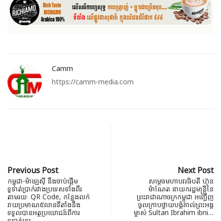
Camm
https://camm-media.com
Previous Post
Next Post
កម្ពុជា-ម៉ាឡេស៊ី នឹងចាប់ផ្តើម
សម្តេចមហាបវរធិបតី ហ៊ុន
ទូទាត់ប្រាក់រវាងប្រទេសទាំងពីរ
ម៉ាណែត នាយករដ្ឋមន្ត្រីនៃ
តាមរយៈ QR Code, កន្លែងលក់
ព្រះរាជាណាចក្រកម្ពុជា អញ្ជេីញ
រាយប្រមាណ៥លានទីតាំងនឹង
ចូលក្រាបថ្វាយបង្គំគាល់ព្រះអង្គ
ទទួលបានអត្ថប្រយោជន៍ពីការ
ម្ចាស់ Sultan Ibrahim ibni…
ទូទាត់នេះ