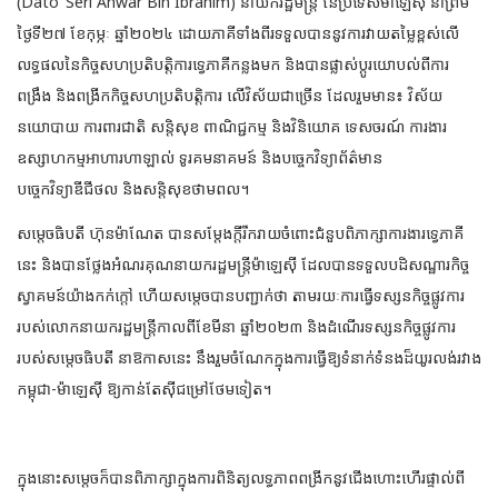
(Dato’ Seri Anwar Bin Ibrahim) នាយករដ្ឋមន្រ្តី
នៃប្រទេសម៉ាឡេស៊ី នាព្រឹម
ថ្ងៃទី២៧ ខែកុម្ភៈ ឆ្នាំ២០២៤ ដោយភាគីទាំងពីរទទួលបាននូវការវាយតម្លៃខ្ពស់លើ
លទ្ធផលនៃកិច្ចសហប្រតិបត្តិការទ្វេភាគីកន្លងមក និងបានផ្លាស់ប្ដូរយោបល់ពីការ
ពង្រឹង និងពង្រីកកិច្ចសហប្រតិបត្តិការ លើវិស័យជាច្រើន ដែលរួមមាន៖ វិស័យ
នយោបាយ ការពារជាតិ សន្តិសុខ ពាណិជ្ជកម្ម និងវិនិយោគ ទេសចរណ៍ ការងារ
ឧស្សាហកម្មអាហារហាឡាល់ ទូរគមនាគមន៍ និងបច្ចេកវិទ្យាព័ត៌មាន
បច្ចេកវិទ្យាឌីជីថល និងសន្តិសុខថាមពល។
សម្តេចធិបតី ហ៊ុនម៉ាណែត បានសម្តែងក្តីរីករាយចំពោះជំនួបពិភាក្សាការងារទ្វេភាគី
នេះ និងបានថ្លែងអំណរគុណនាយករដ្ឋមន្ត្រីម៉ាឡេស៊ី ដែលបានទទួលបដិសណ្ឋារកិច្ច
ស្វាគមន៍យ៉ាងកក់ក្តៅ ហើយសម្តេចបានបញ្ជាក់ថា តាមរយៈការធ្វើទស្សនកិច្ចផ្លូវការ
របស់លោកនាយករដ្ឋមន្ត្រីកាលពីខែមីនា ឆ្នាំ២០២៣ និងដំណើរទស្សនកិច្ចផ្លូវការ
របស់សម្តេចធិបតី នាឱកាសនេះ នឹងរួមចំណែកក្នុងការធ្វើឱ្យទំនាក់ទំនងដ៏យូរលង់រវាង
កម្ពុជា-ម៉ាឡេស៊ី ឱ្យកាន់តែស៊ីជម្រៅថែមទៀត។
ក្នុងនោះសម្តេចក៏បានពិភាក្សាក្នុងការពិនិត្យលទ្ធភាពពង្រីកនូវជើងហោះហើរផ្ទាល់ពី