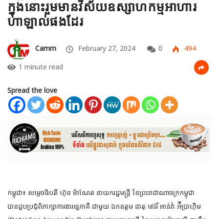
ក្នុងនោះរួមមានវិស័យឧស្សាហកម្មអាហារ
ហាឡាល់ផងដែរ
Camm
February 27, 2024
0
494
1 minute read
Spread the love
កម្ពុជា៖ សម្តេចធិបតី ហ៊ុន ម៉ាណែត នាយករដ្ឋមន្ត្រី នៃព្រះរាជាណាចក្រកម្ពុជា
បានជួបប្រជុំពិភាក្សាការងារទ្វេភាគី ជាមួយ ឯកឧត្តម ដាតុ ស៊េរី អាន់វ៉ា អ៉ីប្រាហ៊ីម