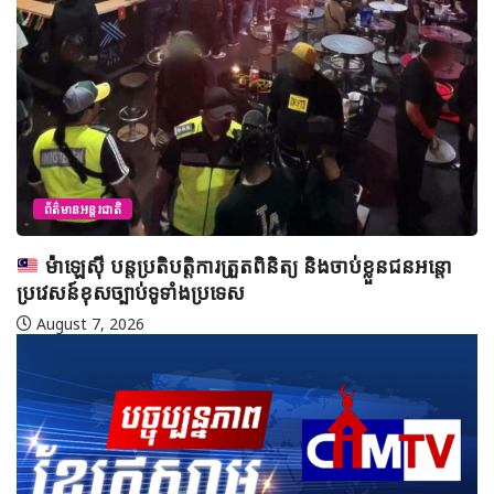
August 
តរជាតិ
ី បន្តប្រតិបត្តិការត្រួតពិនិត្យ និងចាប់ខ្លួនជនអន្តោ
ុសច្បាប់ទូទាំងប្រទេស
7, 2026