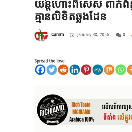
យន្តហោះពិសេស ពាក់ព
គ្មានលិខិតឆ្លងដែន
Camm
January 30, 2026
0
Spread the love