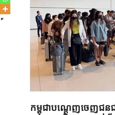
កម្ពុជាបណ្ដេញចេញជនជា