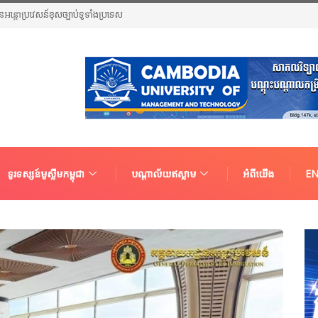
ួនជនអន្តោប្រវេសន៍ខុសច្បាប់ទូទាំងប្រទេស
ទូរទស្សន៍មូស្លីមកម្ពុជា
បណ្តាល័យឥស្លាម
អំពីយើង
EN