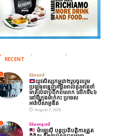
RECENT
1
ព័ត៌មានជាតិ
យុវសិស្សកម្ពុជា២រូបចូលរួម
ប្រឡងទន្ទេញគម្ពីរអាល់គូរអានចាំ
មាត់លំដាប់ពិភពលោក លើកទី៤៦
នៅទីក្រុងម៉ាក់កះ ប្រទេស
អារ៉ាប៊ីសាអូឌីត
August 7, 2026
2
ព័ត៌មានអន្តរជាតិ
ម៉ាឡេស៊ី បន្តប្រតិបត្តិការត្រួត
ពិនិត្យ និងចាប់ខ្លួនជនអន្តោ