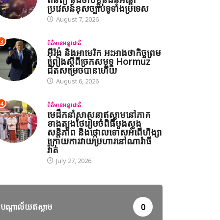
ប្រវេសន៍ខុសច្បាប់ទូទាំងប្រទេស
August 7, 2026
3
ព័ត៌មានអន្តរជាតិ
អ៊ីរ៉ង់ និងអាមេរិក អះអាងថាកិច្ចព្រម
ព្រៀងស្តីពីច្រកសមុទ្ទ Hormuz
ជិតសម្រេចបានហើយ
August 6, 2026
4
ព័ត៌មានអន្តរជាតិ
មេដឹកនាំសាសនាឥស្លាមនៅភាគ
ខាងត្បូងថៃរៀបចំពិធីបួងសួង
សន្តិភាព និងថ្កោលទោសអំពើហិង្សា
ក្រោយការវាយប្រហារនៅណារ៉ាធី
វ៉ាត់
July 27, 2026
បណ្តាល័យឥស្លាម
0