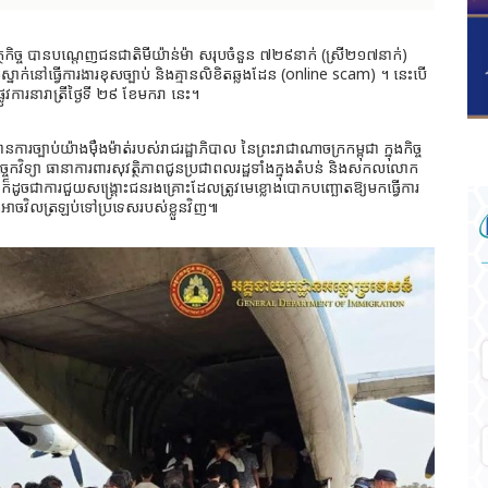
ថកិច្ច បានបណ្តេញជនជាតិមីយ៉ាន់ម៉ា សរុបចំនួន ៧២៩នាក់ (ស្រី២១៧នាក់)
នាក់នៅធ្វើការងារខុសច្បាប់ និងគ្មានលិខិតឆ្លងដែន (online scam) ។ នេះបើ
លូវការនារាត្រីថ្ងៃទី ២៩ ខែមករា នេះ។
បាប់យ៉ាងម៉ឺងម៉ាត់របស់រាជរដ្ឋាភិបាល នៃព្រះរាជាណាចក្រកម្ពុជា ក្នុងកិច្ច
ច្ចេកវិទ្យា ធានាការពារសុវត្ថិភាពជូនប្រជាពលរដ្ឋទាំងក្នុងតំបន់ និងសកលលោក
ចជាការជួយសង្គ្រោះជនរងគ្រោះដែលត្រូវមេខ្លោងបោកបញ្ឆោតឱ្យមកធ្វើការ
ិងអាចវិលត្រឡប់ទៅប្រទេសរបស់ខ្លួនវិញ៕