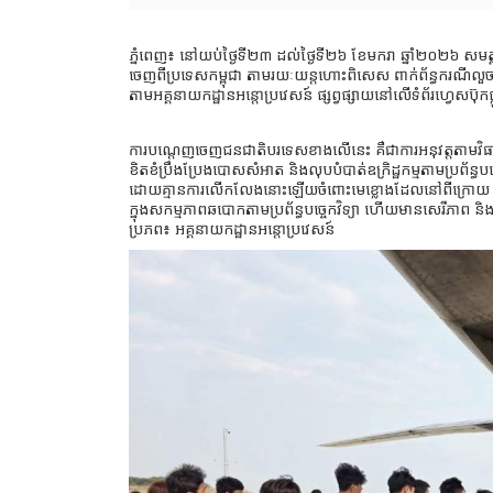
ភ្នំពេញ៖ នៅយប់ថ្ងៃទី២៣ ដល់ថ្ងៃទី២៦ ខែមករា ឆ្នាំ២០២៦ សមត្
ចេញពីប្រទេសកម្ពុជា តាមរយៈយន្តហោះពិសេស ពាក់ព័ន្ធករណីលួចស្
តាមអគ្គនាយកដ្ឋានអន្តោប្រវេសន៍ ផ្សព្វផ្សាយនៅលើទំព័រហ្វេសប៊ុកផ្
ការបណ្ដេញចេញជនជាតិបរទេសខាងលើនេះ គឺជាការអនុវត្តតាមវិធានការច្
ខិតខំប្រឹងប្រែងបោសសំអាត និងលុបបំបាត់ឧក្រិដ្ឋកម្មតាមប្រព័ន្ធប
ដោយគ្មានការលើកលែងនោះឡើយចំពោះមេខ្លោងដែលនៅពីក្រោយ ក៏ដូ
ក្នុងសកម្មភាពឆបោកតាមប្រព័ន្ធបច្ចេកវិទ្យា ហើយមានសេរីភាព ន
ប្រភព៖ អគ្គនាយកដ្ឋានអន្តោប្រវេសន៍