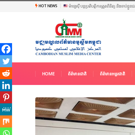
HOT NEWS
ម៉ាឡេស៊ី បន្តប្រតិបត្តិការត្រួតពិនិត្យ និងចាប់ខ្ល
HOME
ព័ត៌មានជាតិ
ព័ត៌មានអន្តរជាតិ