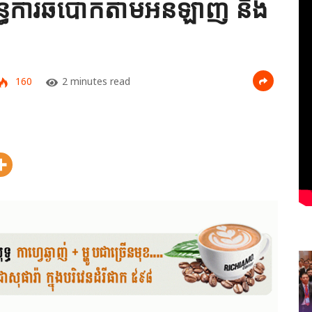
័ន្ធការឆបោកតាមអនឡាញ និង
160
2 minutes read