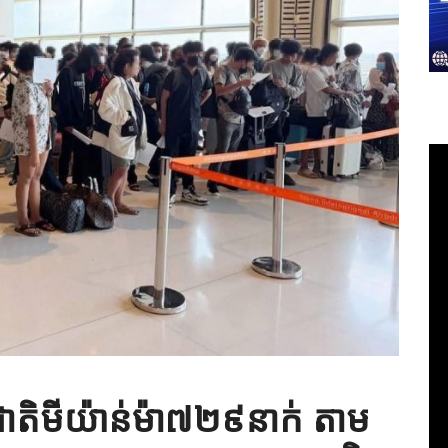
តិមីយ៉ាន់ម៉ា៧២៩នាក់ តាម