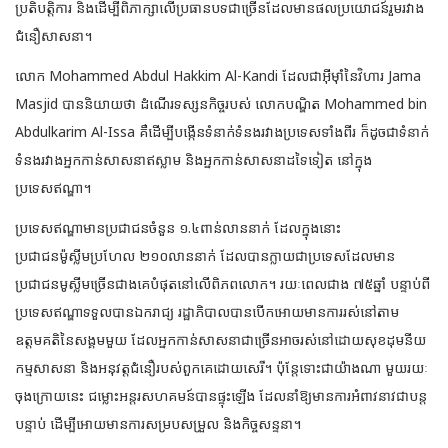
ប្រតិបត្តិការ និងដើម្បីពិភាក្សាលើប្រធានបទជាច្រើនដែលមានផលប្រយោជន៍រួមរវាង
ជំនឿសាសនា។
លោក Mohammed Abdul Hakkim Al-Kandi ដែលជាអ៊ីម៉ាំនៃវិហារ Jama
Masjid បាននិយាយថា ដំណើរទស្សនកិច្ចរបស់ លោកបណ្ឌិត Mohammed bin
Abdulkarim Al-Issa គឺដើម្បីបង្កើនទំនាក់ទំនងរវាងប្រទេសទាំងពីរ ក៏ដូចជាទំនាក់
ទំនងរវាងអ្នកកាន់សាសនាឥស្លាម និងអ្នកកាន់សាសនាដទៃទៀត នៅក្នុង
ប្រទេសឥណ្ឌា។
ប្រទេសឥណ្ឌាមានប្រជាជនចំនួន ១.៤ពាន់លាននាក់ ដែលក្នុងនោះ
ប្រជាជនម៉ូស្លីមប្រហែល ២១០លាននាក់ ដែលបានក្លាយជាប្រទេសដែលមាន
ប្រជាជនមូស្លីមច្រើនជាងគេបំផុតនៅលើពិភពលោក។ រយៈពេលជាង ៧៥ឆ្នាំ បន្ទាប់ពី
ប្រទេសឥណ្ឌាទទួលបានឯករាជ្យ រដ្ឋាភិបាលបានបើកអោយមានការរស់នៅតាម
ឧត្តមគតិនៃសង្គមមួយ ដែលអ្នកកាន់សាសនាជាច្រើនអាចរស់នៅដោយសុខដុមនីយ
កម្មសាសនា និងអនុវត្តជំនឿរបស់ពួកគេដោយសេរី។ ប៉ុន្តែទោះជាយ៉ាងណា មួយរយៈ
ចុងក្រោយនេះ ជម្លោះអន្តរសហគមន៍បានផ្ទុះឡើង ដែលនាំឱ្យមានការអំពាវនាវជាបន្ត
បន្ទាប់ ដើម្បីអោយមានការសម្របសម្រួល និងកិច្ចសន្ទនា។