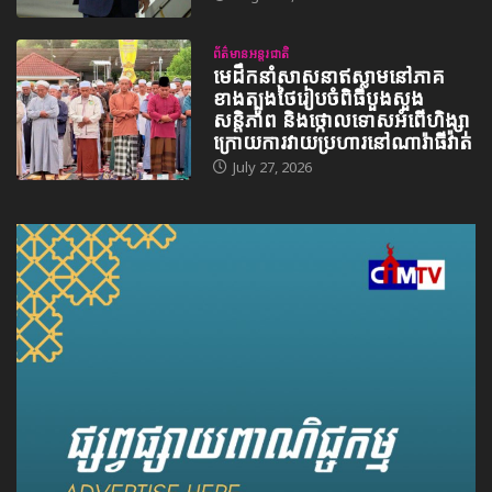
ព័ត៌មានអន្តរជាតិ
មេដឹកនាំសាសនាឥស្លាមនៅភាគ
ខាងត្បូងថៃរៀបចំពិធីបួងសួង
សន្តិភាព និងថ្កោលទោសអំពើហិង្សា
ក្រោយការវាយប្រហារនៅណារ៉ាធីវ៉ាត់
July 27, 2026