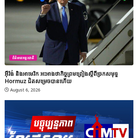
ព័ត៌មានអន្តរជាតិ
អ៊ីរ៉ង់ និងអាមេរិក អះអាងថាកិច្ចព្រមព្រៀងស្តីពីច្រកសមុទ្ទ
ម
Hormuz ជិតសម្រេចបានហើយ
ស
នៅ
August 6, 2026