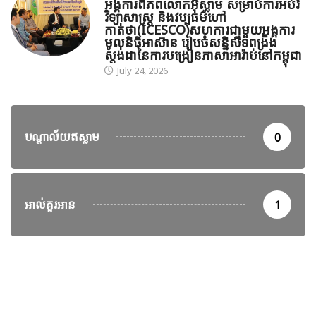
អង្គការពិភពលោកអ៊ីស្លាម សម្រាប់ការអប់រំ
វិទ្យាសាស្ត្រ និងវប្បធម៌ហៅ
កាត់ថា(ICESCO)សហការជាមួយអង្គការ
មូលនិធិអាស៊ាន រៀបចំសន្និសីទពង្រឹង
ស្តង់ដានៃការបង្រៀនភាសាអារ៉ាប់នៅកម្ពុជា
July 24, 2026
បណ្តាល័យឥស្លាម
0
អាល់គួរអាន
1