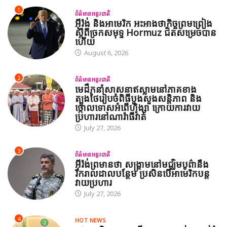
1
ព័ត៌មានអន្តរជាតិ
អ៊ីរ៉ង់ និងអាមេរិក អះអាងថាកិច្ចព្រមព្រៀង
ស្តីពីច្រកសមុទ្ទ Hormuz ជិតសម្រេចបាន
ហើយ
August 6, 2026
2
ព័ត៌មានអន្តរជាតិ
មេដឹកនាំសាសនាឥស្លាមនៅភាគខាង
ត្បូងថៃរៀបចំពិធីបួងសួងសន្តិភាព និង
ថ្កោលទោសអំពើហិង្សា ក្រោយការវាយ
ប្រហារនៅណារ៉ាធីវ៉ាត់
July 27, 2026
3
ព័ត៌មានអន្តរជាតិ
អ៊ីរ៉ង់ព្រមានថា សង្គ្រាមនៅមជ្ឈិមបូព៌ានឹង
រីករាលដាលបន្ថែម ប្រសិនបើអាមេរិកបន្ត
វាយប្រហារ
July 27, 2026
4
HOT NEWS