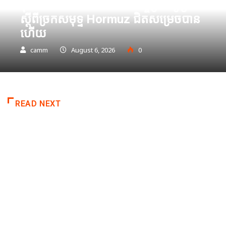
អ៊ីរ៉ង់ និងអាមេរិក អះអាងថាកិច្ចព្រមព្រៀង
ស្តីពីច្រកសមុទ្ទ Hormuz ជិតសម្រេចបាន
ហើយ
camm
August 6, 2026
0
READ NEXT