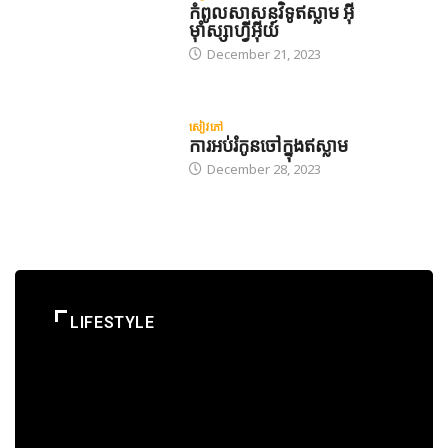
កំពូលសាសនវិទូឥស្លាម អ៊ី
ម៉ាំស្សាហ្វីអ៊ីយ៍
December 21, 2023
សៀវភៅ
ការអប់រំកូនចៅក្នុងឥស្លាម
December 28, 2023
LIFESTYLE