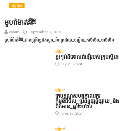
សៀវភៅ
មូហាំម៉ាត់ﷺ
camm
September 3, 2025
មូហាំម៉ាត់ﷺ_ជាគម្រូដ៏ល្អឥតខ្ចោះ_និពន្ធដោយ_បណ្ឌិត_កាមីលីន_ចាមីលីន
សៀវភៅ
ខ្លះៗអំពីគោលជំនឿរបស់ក្រុមស្ហីអះ
July 23, 2024
សៀវភៅ
ក្របខណ្ឌសមត្ថភាពអក្ខរ
កម្មឌីជីថល_ប្រព័ន្ធផ្សព្វផ្សាយ_និង
ព័ត៌មាន_ឆ្នាំ២០២៤
June 27, 2024
សៀវភៅ