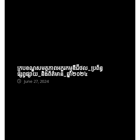
ក្របខណ្ឌសមត្ថភាពអក្ខរកម្មឌីជីថល_ប្រព័ន្ធ
ផ្សព្វផ្សាយ_និងព័ត៌មាន_ឆ្នាំ២០២៤
June 27, 2024