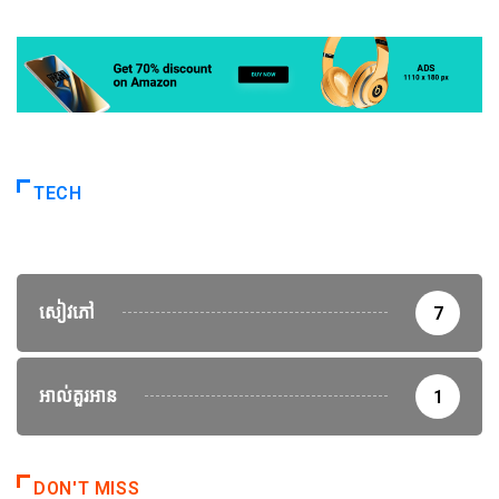
TECH
សៀវភៅ
7
អាល់គួរអាន
1
DON'T MISS