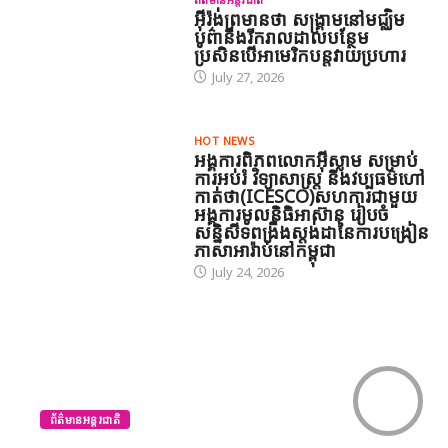
អ៊ីរ៉ង់ព្រមានថា សង្គ្រាមនៅមជ្ឈិម
បូព៌ានឹងរីករាលដាលបន្ថែម
ប្រសិនបើអាមេរិកបន្តវាយប្រហារ
July 27, 2026
HOT NEWS
អង្គការពិភពលោកអ៊ីស្លាម សម្រាប់
ការអប់រំ វិទ្យាសាស្ត្រ និងវប្បធម៌ហៅ
កាត់ថា(ICESCO)សហការជាមួយ
អង្គការមូលនិធិអាស៊ាន រៀបចំ
សន្និសីទពង្រឹងស្តង់ដានៃការបង្រៀន
ភាសាអារ៉ាប់នៅកម្ពុជា
July 24, 2026
0
ព័ត៌មានអន្តរជាតិ