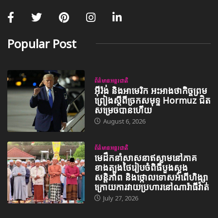
Popular Post
ព័ត៌មានអន្តរជាតិ
អ៊ីរ៉ង់ និងអាមេរិក អះអាងថាកិច្ចព្រម
ព្រៀងស្តីពីច្រកសមុទ្ទ Hormuz ជិត
សម្រេចបានហើយ
August 6, 2026
ព័ត៌មានអន្តរជាតិ
មេដឹកនាំសាសនាឥស្លាមនៅភាគ
ខាងត្បូងថៃរៀបចំពិធីបួងសួង
សន្តិភាព និងថ្កោលទោសអំពើហិង្សា
ក្រោយការវាយប្រហារនៅណារ៉ាធីវ៉ាត់
July 27, 2026