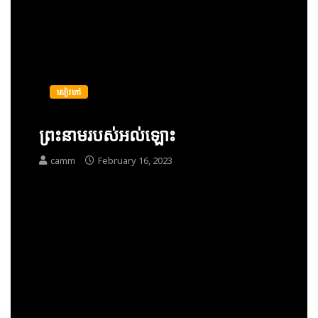
សៀវភៅ
ព្រះនាមរបស់អល់ឡោះ
camm
February 16, 2023