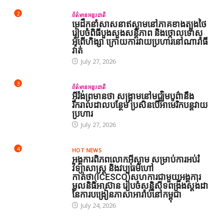
2
ព័ត៌មានអន្តរជាតិ
មេដឹកនាំសាសនាឥស្លាមនៅភាគខាងត្បូងថៃ
រៀបចំពិធីបួងសួងសន្តិភាព និងថ្កោលទោស
អំពើហិង្សា ក្រោយការវាយប្រហារនៅណារ៉ាធី
វ៉ាត់
July 27, 2026
3
ព័ត៌មានអន្តរជាតិ
អ៊ីរ៉ង់ព្រមានថា សង្គ្រាមនៅមជ្ឈិមបូព៌ានឹង
រីករាលដាលបន្ថែម ប្រសិនបើអាមេរិកបន្តវាយ
ប្រហារ
July 27, 2026
4
HOT NEWS
អង្គការពិភពលោកអ៊ីស្លាម សម្រាប់ការអប់រំ
វិទ្យាសាស្ត្រ និងវប្បធម៌ហៅ
កាត់ថា(ICESCO)សហការជាមួយអង្គការ
មូលនិធិអាស៊ាន រៀបចំសន្និសីទពង្រឹងស្តង់ដា
នៃការបង្រៀនភាសាអារ៉ាប់នៅកម្ពុជា
July 24, 2026