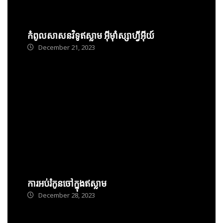
កំពូលសាសនវិទូឥស្លាម អ៊ីម៉ាំស្សាហ្វីអ៊ីយ៍
December 21, 2023
ការអប់រំកូនចៅក្នុងឥស្លាម
December 28, 2023