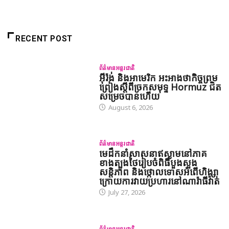
RECENT POST
ព័ត៌មានអន្តរជាតិ
អ៊ីរ៉ង់ និងអាមេរិក អះអាងថាកិច្ចព្រម
ព្រៀងស្តីពីច្រកសមុទ្ទ Hormuz ជិត
សម្រេចបានហើយ
August 6, 2026
ព័ត៌មានអន្តរជាតិ
មេដឹកនាំសាសនាឥស្លាមនៅភាគ
ខាងត្បូងថៃរៀបចំពិធីបួងសួង
សន្តិភាព និងថ្កោលទោសអំពើហិង្សា
ក្រោយការវាយប្រហារនៅណារ៉ាធីវ៉ាត់
July 27, 2026
ព័ត៌មានអន្តរជាតិ