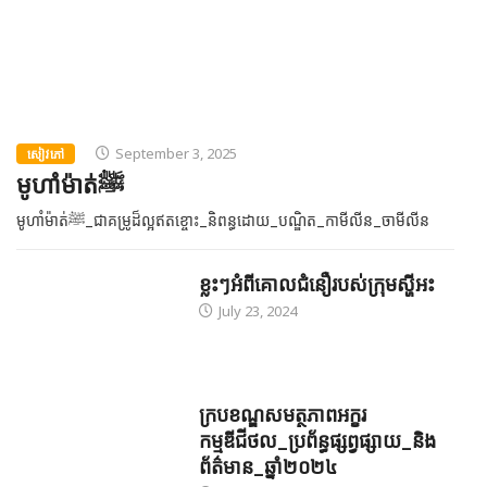
September 3, 2025
សៀវភៅ
មូហាំម៉ាត់ﷺ
មូហាំម៉ាត់ﷺ_ជាគម្រូដ៏ល្អឥតខ្ចោះ_និពន្ធដោយ_បណ្ឌិត_កាមីលីន_ចាមីលីន
ខ្លះៗអំពីគោលជំនឿរបស់ក្រុមស្ហីអះ
July 23, 2024
ក្របខណ្ឌសមត្ថភាពអក្ខរ
កម្មឌីជីថល_ប្រព័ន្ធផ្សព្វផ្សាយ_និង
ព័ត៌មាន_ឆ្នាំ២០២៤