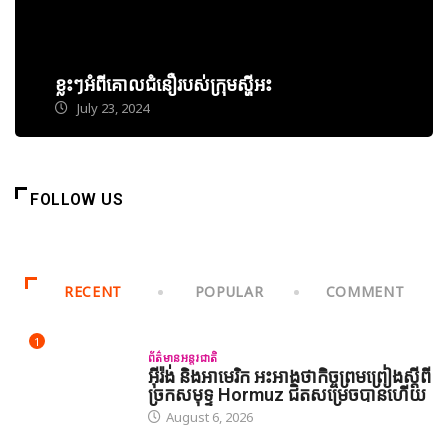
ខ្លះៗអំពីគោលជំនឿរបស់ក្រុមស្ហីអះ
July 23, 2024
FOLLOW US
RECENT
POPULAR
COMMENT
1
ព័ត៌មានអន្តរជាតិ
អ៊ីរ៉ង់ និងអាមេរិក អះអាងថាកិច្ចព្រមព្រៀងស្តីពី
ច្រកសមុទ្ទ Hormuz ជិតសម្រេចបានហើយ
August 6, 2026