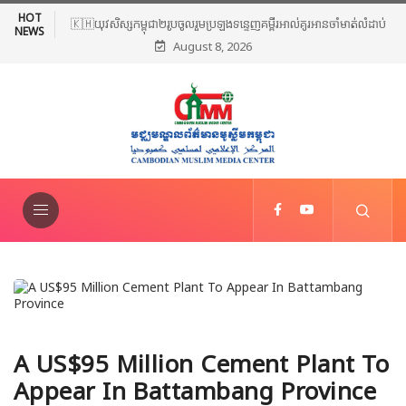
HOT
🇰🇭យុវសិស្សកម្ពុជា២រូបចូលរួមប្រឡងទន្ទេញគម្ពីរអាល់គូរអានចាំមាត់លំដាប់
NEWS
August 8, 2026
ពិភពលោក លើកទី៤៦ នៅទីក្រុងម៉ាក់កះ ប្រទេសអារ៉ាប៊ីសាអូឌីត
A US$95 Million Cement Plant To
Appear In Battambang Province