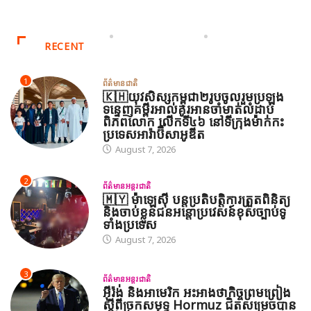
RECENT
1
ព័ត៌មានជាតិ
🇰🇭យុវសិស្សកម្ពុជា២រូបចូលរួមប្រឡង
ទន្ទេញគម្ពីរអាល់គូរអានចាំមាត់លំដាប់
ពិភពលោក លើកទី៤៦ នៅទីក្រុងម៉ាក់កះ
ប្រទេសអារ៉ាប៊ីសាអូឌីត
August 7, 2026
2
ព័ត៌មានអន្តរជាតិ
🇲🇾 ម៉ាឡេស៊ី បន្តប្រតិបត្តិការត្រួតពិនិត្យ
និងចាប់ខ្លួនជនអន្តោប្រវេសន៍ខុសច្បាប់ទូ
ទាំងប្រទេស
August 7, 2026
3
ព័ត៌មានអន្តរជាតិ
អ៊ីរ៉ង់ និងអាមេរិក អះអាងថាកិច្ចព្រមព្រៀង
ស្តីពីច្រកសមុទ្ទ Hormuz ជិតសម្រេចបាន