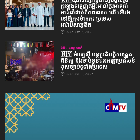
ប្រឡងទន្ទេញគម្ពីរអាល់គូរអានចាំ
មាត់លំដាប់ពិភពលោក លើកទី៤៦
នៅទីក្រុងម៉ាក់កះ ប្រទេស
អារ៉ាប៊ីសាអូឌីត
August 7, 2026
ព័ត៌មានអន្តរជាតិ
🇲🇾 ម៉ាឡេស៊ី បន្តប្រតិបត្តិការត្រួត
ពិនិត្យ និងចាប់ខ្លួនជនអន្តោប្រវេសន៍
ខុសច្បាប់ទូទាំងប្រទេស
August 7, 2026