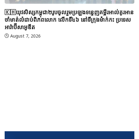
🇰🇭យុវសិស្សកម្ពុជា២រូបចូលរួមប្រឡងទន្ទេញគម្ពីរអាល់គូរអាន
ចាំមាត់លំដាប់ពិភពលោក លើកទី៤៦ នៅទីក្រុងម៉ាក់កះ ប្រទេស
អារ៉ាប៊ីសាអូឌីត
August 7, 2026
🇲
ប្