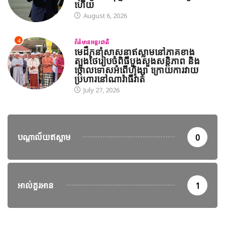
ហើយ
August 6, 2026
4
ព័ត៌មានអន្តរជាតិ
មេដឹកនាំសាសនាឥស្លាមនៅភាគខាង
ត្បូងថៃរៀបចំពិធីបួងសួងសន្តិភាព និង
ថ្កោលទោសអំពើហិង្សា ក្រោយការវាយ
ប្រហារនៅណារ៉ាធីវ៉ាត់
July 27, 2026
បណ្តាល័យឥស្លាម
0
អាល់គួរអាន
1