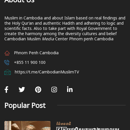
Muslim in Cambodia and about Islam based on real findings and
the Holy Qur’an and authentic Hadith and adhering to logic and
scientific facts. Also to take part with Royal Government to
create the harmony among the diversity cultures and belief
Cambodian Muslim
Media
Center Phnom penh Cambodia
Phnom Penh Cambodia
+855 11 900 100
https://t.me/CambodianMuslimTV
Popular Post
ព័ត៌មានជាតិ
🇰🇭យុវសិស្សកម្ពុជា២រូបចូលរួម