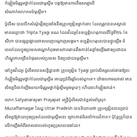
កំផ្លៀងមិត្តរួមថ្នាក់ដែលជាមូស្លីម បង្កឱ្យមានការខឹងសម្បារពី
សំណាក់សហគមន៍មូស្លីម។
ប៉ូលីស បានបើកសំណុំរឿងប្រឆាំងនឹងគ្រូបង្រៀនម្នាក់នោះ ដែលត្រូវបានគេស្គាល់
មានឈ្មោះថា Tripta Tyagi ខណៈដែលវីដេអូនៃឧប្បត្តិហេតុកាលពីថ្ងៃទី២៤ ខែ
សីហា បានផ្សព្វផ្សាយពាសពេញបណ្តាញសង្គម។ ឧប្បត្តិហេតុនេះបានផ្ទុះឡើង ចំ
ពេលដែលក្នុងប្រទេសឥណ្ឌាកំពុងមានភាពតានតឹងកាន់តែខ្លាំងឡើងរវាងប្រជាជន
ហិណ្ឌូភាគច្រើនបំផុតរបស់ប្រទេស និងប្រជាជនមូស្លីម។
នៅក្នុងវីដេអូ ប៉ូលីសបានសន្និដ្ឋានថា គ្រូបង្រៀន Tyagi ប្រាប់សិស្សរបស់នាងឱ្យទះ
កំផ្លៀងមិត្តរួមថ្នាក់ដែលជាមូស្លីម អាយុប្រាំពីរឆ្នាំរបស់ពួកគេ។ យ៉ាងហោចណាស់ មាន
សិស្សបីនាក់ឡើងមករកមិត្តរួមថ្នាក់ម៉ូស្លីមម្តងមួយៗ ហើយទះកំផ្លៀងគាត់។
លោក Satyanarayan Prajapat មន្ត្រីប៉ូលិសជាន់ខ្ពស់នៅស្រុក
Muzaffarnagar នៃរដ្ឋ Uttar Pradesh បាននិយាយថា គ្រូបង្រៀនបានប្រាប់
សិស្សឱ្យវាយក្មេងប្រុសដែលជាមូស្លីមនេះ ព្រោះគាត់មិនចាំកាលវិភាគ។ ប៉ុន្តែគ្រូក៏បាន
លើកឡើងអំពីសាសនារបស់ក្មេងប្រុសនេះផងដែរ។