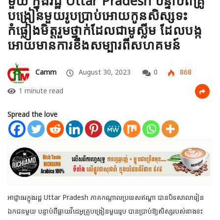
មួយ ក្នុងរដ្ឋ Uttar Pradesh បន្ទាប់ពីគ្រូ
បង្រៀនមួយរូបប្រាប់អោយកូនសិស្សទះ
កំផ្លៀងមិត្តរួមថ្នាក់ដែលជាមូស្លីម ដែលបង្ក
អោយមានការខឹងសម្បារពីសហគមន៍
Camm
August 30, 2023
0
868
1 minute read
Spread the love
អាជ្ញាធរក្នុងរដ្ឋ Uttar Pradesh ភាគកណ្តាលប្រទេសឥណ្ឌា បានបិទសាលារៀន
ឯកជនមួយ បន្ទាប់ពីធ្លាយវីដេអូគ្រូបង្រៀនមួយរូប បានប្រាប់ឱ្យសិស្សរបស់នាងទះ