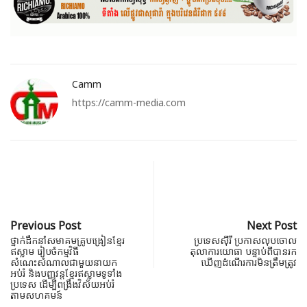
Camm
https://camm-media.com
Previous Post
Next Post
ថ្នាក់ដឹកនាំសមាគមគ្រូបង្រៀនខ្មែរ
ប្រទេសស៊ីរី ប្រកាសលុបចោល
ឥស្លាម រៀបចំកម្មវិធី
តុលាការយោធា បន្ទាប់ពីបានរក
សំណេះសំណាលជាមួយនាយក
ឃើញដំណើរការមិនត្រឹមត្រូវ
អប់រំ និងបញ្ញវន្តខ្មែរឥស្លាមទូទាំង
ប្រទេស ដើម្បីពង្រឹងវិស័យអប់រំ
តាមសហគមន៍