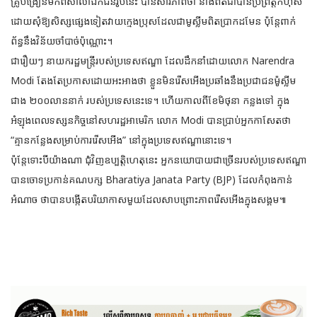
គ្រូបង្រៀនមកពីសាលាឯកជនរូបនេះ បានសារភាពថា នាងពិតជាបានប្រព្រឹត្តកំហុស
ដោយសុំឱ្យសិស្សផ្សេងទៀតវាយក្មេងប្រុសដែលជាមូស្លីមពិតប្រាកដមែន ប៉ុន្តែពាក់
ព័ន្ធនឹងវិន័យចាំបាច់ប៉ុណ្ណោះ។
ជារឿយៗ នាយករដ្ឋមន្ត្រីរបស់ប្រទេសឥណ្ឌា ដែលដឹកនាំដោយលោក Narendra
Modi តែងតែប្រកាសដោយអះអាងថា ខ្លួនមិនរើសអើងប្រឆាំងនឹងប្រជាជនម៉ូស្លីម
ជាង ២០០លាននាក់ របស់ប្រទេសនេះទេ។ ហើយកាលពីខែមិថុនា កន្លងទៅ ក្នុង
អំឡុងពេលទស្សនកិច្ចនៅសហរដ្ឋអាមេរិក លោក Modi បានប្រាប់អ្នកកាសែតថា
“គ្មានកន្លែងសម្រាប់ការរើសអើង” នៅក្នុងប្រទេសឥណ្ឌានោះទេ។
ប៉ុន្តែទោះបីយ៉ាងណា ជុំវិញឧប្បត្តិហេតុនេះ អ្នកនយោបាយជាច្រើនរបស់ប្រទេសឥណ្ឌា
បានចោទប្រកាន់គណបក្ស Bharatiya Janata Party (BJP) ដែលកំពុងកាន់
អំណាច ថាបានបង្កើតបរិយាកាសមួយដែលសាបព្រោះភាពរើសអើងក្នុងសង្គម៕