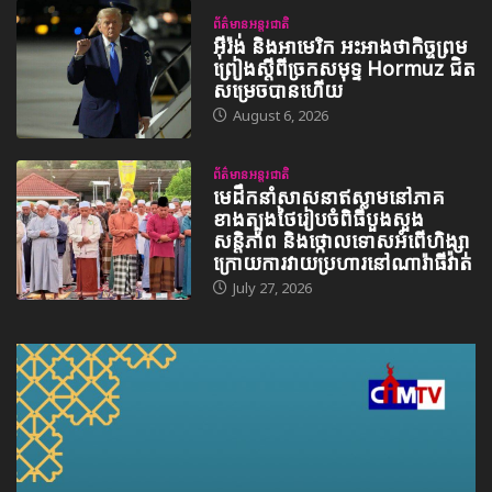
ព័ត៌មានអន្តរជាតិ
អ៊ីរ៉ង់ និងអាមេរិក អះអាងថាកិច្ចព្រម
ព្រៀងស្តីពីច្រកសមុទ្ទ Hormuz ជិត
សម្រេចបានហើយ
August 6, 2026
ព័ត៌មានអន្តរជាតិ
មេដឹកនាំសាសនាឥស្លាមនៅភាគ
ខាងត្បូងថៃរៀបចំពិធីបួងសួង
សន្តិភាព និងថ្កោលទោសអំពើហិង្សា
ក្រោយការវាយប្រហារនៅណារ៉ាធីវ៉ាត់
July 27, 2026