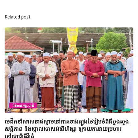
Related post
ព័ត៌មានអន្តរជាតិ
មេដឹកនាំសាសនាឥស្លាមនៅភាគខាងត្បូងថៃរៀបចំពិធីបួងសួង
សន្តិភាព និងថ្កោលទោសអំពើហិង្សា ក្រោយការវាយប្រហារ
នៅណារ៉ាធីវ៉ាត់