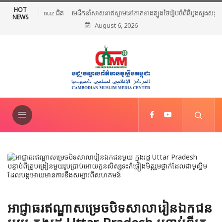
HOT
មេដឹកនាំសាសនាឥស្លាមនៅភាគខាងត្បូងថៃរៀបចំពិធីបួងសួងសន្តិភាព និងថ្កោល
NEWS
August 6, 2026
ទោសអំពើហិង្សា ក្រោយការវាយប្រហារនៅណារ៉ាធីវ៉ាត់
អាជ្ញាធរឥណ្ឌាសម្រេចបិទសាលារៀនឯកជន