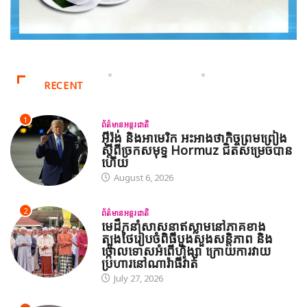
RECENT
1
ព័ត៌មានអន្តរជាតិ
អ៊ីរ៉ង់ និងអាមេរិក អះអាងថាកិច្ចព្រមព្រៀង
ស្តីពីច្រកសមុទ្ទ Hormuz ជិតសម្រេចបាន
ហើយ
August 6, 2026
2
ព័ត៌មានអន្តរជាតិ
មេដឹកនាំសាសនាឥស្លាមនៅភាគខាង
ត្បូងថៃរៀបចំពិធីបួងសួងសន្តិភាព និង
ថ្កោលទោសអំពើហិង្សា ក្រោយការវាយ
ប្រហារនៅណារ៉ាធីវ៉ាត់
July 27, 2026