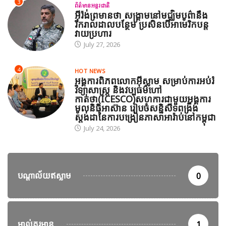
3
ព័ត៌មានអន្តរជាតិ
អ៊ីរ៉ង់ព្រមានថា សង្គ្រាមនៅមជ្ឈិមបូព៌ានឹង
រីករាលដាលបន្ថែម ប្រសិនបើអាមេរិកបន្ត
វាយប្រហារ
July 27, 2026
4
HOT NEWS
អង្គការពិភពលោកអ៊ីស្លាម សម្រាប់ការអប់រំ
វិទ្យាសាស្ត្រ និងវប្បធម៌ហៅ
កាត់ថា(ICESCO)សហការជាមួយអង្គការ
មូលនិធិអាស៊ាន រៀបចំសន្និសីទពង្រឹង
ស្តង់ដានៃការបង្រៀនភាសាអារ៉ាប់នៅកម្ពុជា
July 24, 2026
បណ្តាល័យឥស្លាម
0
អាល់គួរអាន
1