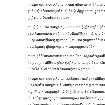
ឯកឧត្តម ឃួង ស្រេង អភិបាល នៃគណៈអភិបាលរាជធានីភ្នំពេញ បានស្ន
គ្នា និងស្នើអាជីវករលក់ដូរទាំងអស់ កុំតម្លើងថ្លៃម្ហូបអាហារ
ក្នុងឱកា
ប្រព្រឹត្តទៅនាប៉ុន្មានថ្ងៃខាងមុខនេះ។
ការស្នើសុំនេះរបស់ ឯកឧត្ដម ឃួង ស្រេង បានធ្វើឡើង នាព្រឹកថ្ងៃទី១២
ឧត្តម និងលោកជំទាវ អញ្ជើញជាអធិបតីក្នុងពិធីក្រុងពាលី សម្រាប់ក
បួងសួងសុំសេចក្តីសុខជូនប្រជាពលរដ្ឋទាំងអស់ ក្នុងព្រះរាជពិធីបុ
រាជធានីភ្នំពេញ ធ្វើជាម្ចាស់ផ្ទះ ជាកន្លែងប្រារព្ធព្រះរាជពិធី។
ការប្រារព្វពិធីបែបសាសនានេះ មានគោលបំណងសុំម្ចាស់ទឹកម្ចាស
ការប្រារព្ធព្រះរាជពិធីបុណ្យអុំទូក ប្រព្រឹតទៅដោយរលូន និងជ
ប្រពៃណីទំនៀមទំលាប់ជាតិ និងសាមគ្គីភាព មិត្តភាព។
ឯកឧត្តម ឃួង ស្រេង អភិបាលរាជធានីភ្នំពេញ បានថ្លែងក្នុងពិធីក្រុង
បណ្តែតប្រទីប សំពះព្រះខែ និងអកអំបុក បានទាក់ទាញការចាប់អារម្ម
ការរួមចំណែកថែរក្សានូវប្រពៃណីទំនៀមទំលាប់ជាតិតាំងពីយូលង
ជើងទឹកដ៏ខ្លាំងពូកែក្នុងបុព្វហេតុការពារបូរណៈភាពទឹកដីរបស់បុព
គង្គាដែលបាននាំមកនូវទឹក និងដីល្បាប់ដ៏មានជីជាតិសំរាប់ផលដំណា