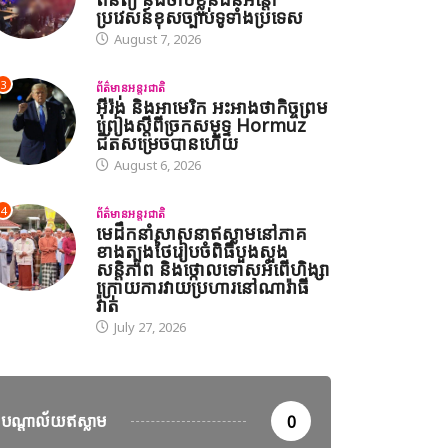
ប្រវេសន៍ខុសច្បាប់ទូទាំងប្រទេស
August 7, 2026
3
ព័ត៌មានអន្តរជាតិ
អ៊ីរ៉ង់ និងអាមេរិក អះអាងថាកិច្ចព្រម
ព្រៀងស្តីពីច្រកសមុទ្ទ Hormuz
ជិតសម្រេចបានហើយ
August 6, 2026
4
ព័ត៌មានអន្តរជាតិ
មេដឹកនាំសាសនាឥស្លាមនៅភាគ
ខាងត្បូងថៃរៀបចំពិធីបួងសួង
សន្តិភាព និងថ្កោលទោសអំពើហិង្សា
ក្រោយការវាយប្រហារនៅណារ៉ាធី
វ៉ាត់
July 27, 2026
បណ្តាល័យឥស្លាម
0