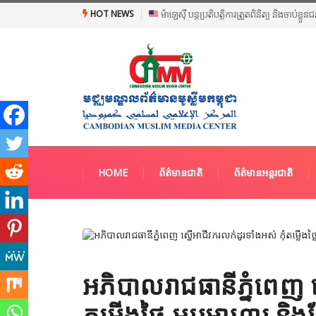
HOT NEWS
ម៉ាឡេស៊ី បន្តប្រតិបត្តិការត្រួតពិនិត្យ និងចាប់ខ្ល
HOME
ព័ត៌មានជាតិ
ព័ត៌មានអន្តរជាតិ
អភិបាលរាជធានីភ្នំពេញ ស
តម្លើងថ្លៃ ម្ហូបអាហារ និង