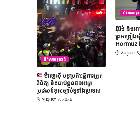
ព័ត៌មានជាត
ព័ត៌មានអន្តរជាតិ
យុវសិស្
អ៊ីរ៉ង់ និងអាមេរិក អះអាងថាកិច្ច
ប្រឡងទន្ទេ
ព្រមព្រៀងស្តីពីច្រកសមុទ្ទ
មាត់លំដា
Hormuz ជិតសម្រេចបានហើយ
នៅទីក្រុងម
អារ៉ាប៊ីសាអ
August 6, 2026
August 7
បត្តិការត្រួត
នជនអន្តោ
ូទាំងប្រទេស