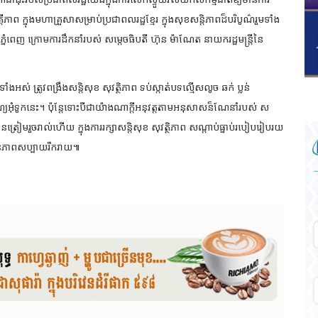
ាព ក្នុងមហាគ្រួសាសម្រាប់ប្រជាពលរដ្ឋខ្មែរ ក្នុងសុខសន្តិភាពដ៏បរិបូណ៌រួមទាំង
ពេញ ក្រោមការដឹកនាំរបស់ សម្តេចធិបតី ហ៊ុន ម៉ាណែត នាយករដ្ឋមន្ត្រីនៃ
ងអស់ ត្រូវពង្រឹងសន្តិសុខ សុវត្ថិភាព ទប់ស្កាត់បទល្មើសលូច ឆក់ ប្លន់
្យអុំទូកនេះ។ ប៉ុន្តែទោះបីជាយ៉ាងណាក្តីអនុវត្តតាមអនុសាសន៏ណែនាំរបស់ ស
្រៀមរួចរាល់ហើយ ក្នុងការរក្សាសន្តិសុខ សុវត្ថិភាព សណ្តាប់ធ្នាប់របៀបរៀបរយ
បានភាពសប្បាយរីករាយ៕