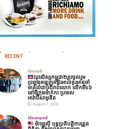
ព័ត៌មានអន្តរជាតិ
ីរ៉ង់ និងអាមេរិក អះអាងថាកិច្ច
រមព្រៀងស្តីពីច្រកសមុទ្ទ
ormuz ជិតសម្រេចបានហើយ
August 6, 2026
RECENT
1
ព័ត៌មានជាតិ
យុវសិស្សកម្ពុជា២រូបចូលរួម
ប្រឡងទន្ទេញគម្ពីរអាល់គូរអានចាំ
មាត់លំដាប់ពិភពលោក លើកទី៤៦
នៅទីក្រុងម៉ាក់កះ ប្រទេស
អារ៉ាប៊ីសាអូឌីត
August 7, 2026
2
ព័ត៌មានអន្តរជាតិ
ម៉ាឡេស៊ី បន្តប្រតិបត្តិការត្រួត
ពិនិត្យ និងចាប់ខ្លួនជនអន្តោ