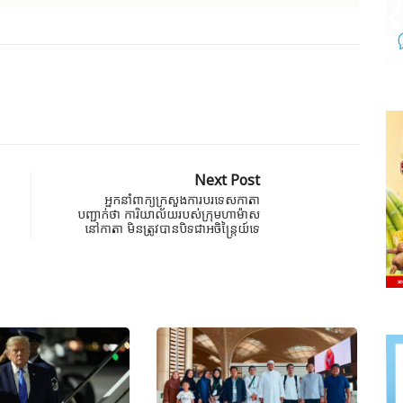
Next Post
អ្នកនាំពាក្យក្រសួងការបរទេសកាតា
បញ្ជាក់ថា ការិយាល័យរបស់ក្រុមហាម៉ាស
នៅកាតា មិនត្រូវបានបិទជាអចិន្ត្រៃយ៍ទេ