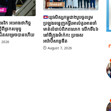
ិ
សកម្ពុជា២រូបចូលរួម
អ៊
ញគម្ពីរអាល់គូរអានចាំ
ព្
ប់ពិភពលោក លើកទី៤៦
H
៉ាក់កះ ប្រទេស
ូឌីត
ព័ត៌មានអន្តរជាតិ
, 2026
ម៉ាឡេស៊ី បន្តប្រតិបត្តិការត្រួត
ពិនិត្យ និងចាប់ខ្លួនជនអន្តោ
ប្រវេសន៍ខុសច្បាប់ទូទាំងប្រទេស
August 7, 2026