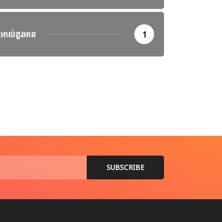
អាល់គួរអាន
1