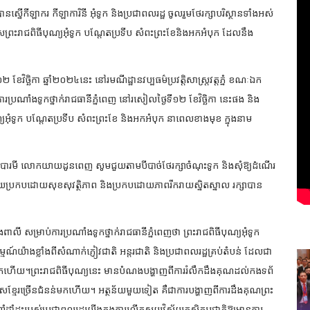
ើកីឡាករ កីឡាការិនី អុំទូក និងប្រជាពលរដ្ឋ ចូលរួមថែរក្សាបរិស្ថានទាំងអស់
សព្រះរាជពិធីបុណ្យអុំទូក បណ្តែតប្រទីប សំពះព្រះខែនិងអកអំបុក ដែលនឹង
 ខែវិច្ឆិកា ឆ្នាំ២០២៤នេះ នៅរមណីដ្ឋានវប្បធម៌ប្រវត្តិសាស្ត្រវត្តភ្នំ ខណៈឯក
ារប្រណាំងទូកថ្នាក់រាជធានីភ្នំពេញ នៅរសៀលថ្ងៃទី១២ ខែវិច្ឆិកា នេះផង និង
ណ្យអុំទូក បណ្តែតប្រទីប សំពះព្រះខែ និងអកអំបុក នាពេលខាងមុខ ក្នុងនាម
់ដីបារមី លោកយាយដូនពេញ សូមជួយតាមបីបាច់ថែរក្សាចំណុះទូក និងសុំឱ្យដំណើរ
ោគជ័យប្រកបដោយសុខសុវត្ថិភាព និងប្រកបដោយភាពរីករាយស្និតស្នាល រក្សាបាន
ពាលី សម្រាប់ការប្រណាំងទូកថ្នាក់រាជធានីភ្នំពេញថា ព្រះរាជពិធីបុណ្យអុំទូក
ណ៍យ៉ាងខ្លាំងពីសំណាក់ភ្ញៀវជាតិ អន្តរជាតិ និងប្រជាពលរដ្ឋគ្រប់តំបន់ ដែលជា
់មកហើយ។ព្រះរាជពិធីបុណ្យនេះ មានបំណងបង្ហាញពីការរំលឹកដឹងគុណដល់កងទព័
្វបុរសខ្មែរច្រើនជំនន់មកហើយ។ អត្ថន័យមួយទៀត គឺជាការបង្ហាញពីការដឹងគុណព្រះ
ំដាំដុះរបស់ប្រជាពលរដ្ឋយើងក្នុងការលើកស្ទួយវិស័យកសិកម្មជាតិឱ្យមានការ