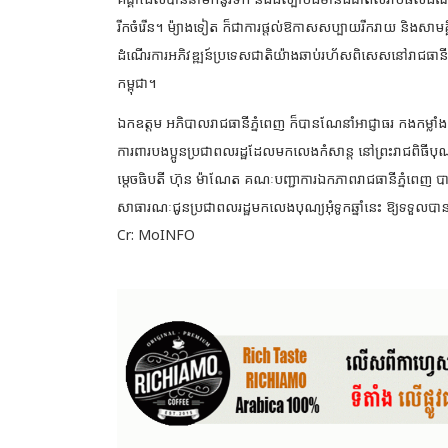
រីកចំរើន។ ម៉្យាងទៀត ក៏ជាការផ្តល់ឱកាសសប្បាយរីករាយ និងសាមគ្គីភ
ដំណើរការអភិវឌ្ឍន៍ប្រទេសជាតិយ៉ាងឆាប់រហ័សពិសេសនៅរាជធានីភ្នំ
កម្ពុជា។
ឯកឧត្តម អភិបាលរាជធានីភ្នំពេញ ក៏បានណែនាំអាជ្ញាធរ កងកម្លាំងទាំ
ការពារបងប្អូនប្រជាពលរដ្ឋដែលមកលេងកំសាន្ត នៅព្រះរាជពិធីបុណ
ម្តេចធិបតី ហ៊ុន ម៉ាណែត គណៈបញ្ជាការឯកភាពរាជធានីភ្នំពេញ បានត
សាធារណៈជូនប្រជាពលរដ្ឋមកលេងបុណ្យអុំទូកឆ្នាំនេះ ឱ្យទទួល
Cr: MoINFO