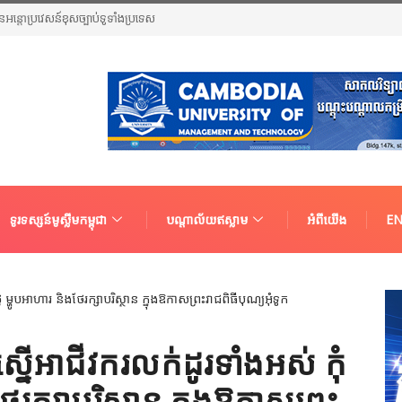
ួនជនអន្តោប្រវេសន៍ខុសច្បាប់ទូទាំងប្រទេស
ទូរទស្សន៍មូស្លីមកម្ពុជា
បណ្តាល័យឥស្លាម
អំពីយើង
EN
្នើអាជីវករលក់ដូរទាំងអស់ កុំ
ថែរក្សាបរិស្ថាន ក្នុងឱកាសព្រះ