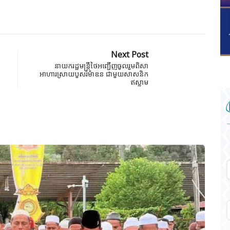
Next Post
នាយករដ្ឋមន្រ្តីថៃអញ្ជើញចូលរួមពិសា
អាហារស្រាយបួសរ៉ម៉ាឌន ជាមួយសាសនិក
ឥស្លាម