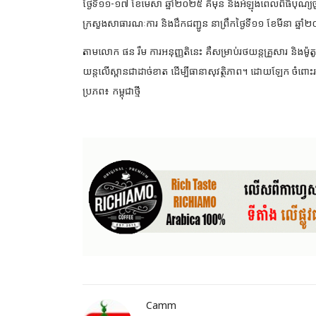
ថ្ងៃទី១១-១៧ ខែមេសា ឆ្នាំ២០២៥ គឺមុន និងអំឡុងពេលពិធី
បុណ្យច
ក្រសួងសាធារណៈការ និងដឹកជញ្ជូន នាព្រឹកថ្ងៃទី១១ ខែមីនា ឆ្នា
តាមលោក ផន រឹម ការអនុញ្ញតិនេះ គឺសម្រាប់រថយន្តគ្រួសារ និងម៉ូ
យន្តលេីស្ពានជាដាច់ខាត ដើម្បីធានាសុវត្ថិភាព។ ដោយឡែក ចំពោះរថយន
ប្រភព៖ កម្ពុជាថ្មី
Camm