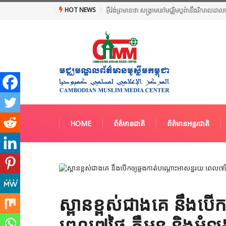
HOT NEWS
អ៊ីរ៉ង់ព្រមានថា សង្គ្រាមនៅមជ្ឈិមបូព៌ានឹងរីករាលដា
HOME
ព័ត៌មានជាតិ
ព័ត៌មានអន្តរជាតិ
ស្ពានខ្ពស់ជាងគេ នឹងបើក
ពេល៧ថ្ងៃ គឺមុន និងអំឡុងប