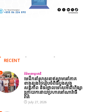
RECENT
1
ព័ត៌មានអន្តរជាតិ
ានអន្តរជាតិ
មេដឹកនាំសាសនាឥស្លាមនៅភាគ
ខាងត្បូងថៃរៀបចំពិធីបួងសួង
់ព្រមានថា សង្គ្រាមនៅមជ្ឈិមបូព៌ានឹងរីករាលដាលបន្ថែម ប្រសិនបើអាមេរ
សន្តិភាព និងថ្កោលទោសអំពើហិង្សា
ក្រោយការវាយប្រហារនៅណារ៉ាធី
27, 2026
វ៉ាត់
July 27, 2026