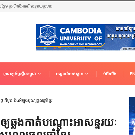
លបន្ថែម ប្រសិនបើអាមេរិកបន្តវាយប្រហារ
ទូរទស្សន៍មូស្លីមកម្ពុជា
បណ្តាល័យឥស្លាម
អំពីយើង
EN
ឲ្យឆ្លងកាត់បណ្តោះអាសន្នរយៈ
ុណ្យចូលឆ្នាំខ្មែរ