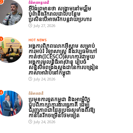
2
ព័ត៌មានអន្តរជាតិ
អ៊ីរ៉ង់ព្រមានថា សង្គ្រាមនៅមជ្ឈិម
បូព៌ានឹងរីករាលដាលបន្ថែម
ប្រសិនបើអាមេរិកបន្តវាយប្រហារ
July 27, 2026
3
HOT NEWS
អង្គការពិភពលោកអ៊ីស្លាម សម្រាប់
ការអប់រំ វិទ្យាសាស្ត្រ និងវប្បធម៌ហៅ
កាត់ថា(ICESCO)សហការជាមួយ
អង្គការមូលនិធិអាស៊ាន រៀបចំ
សន្និសីទពង្រឹងស្តង់ដានៃការបង្រៀន
ភាសាអារ៉ាប់នៅកម្ពុជា
July 24, 2026
4
ព័ត៌មានជាតិ
ប្រមុខការទូតកម្ពុជា និងអាម៉េរិក
ជួបពិភាក្សាការងារទ្វេភាគី ដើម្បី
ជំរុញភាពជាដៃគូប្រទេសទាំងពីរឱ្យ
កាន់តែរីកចម្រើនថែមទៀត
July 24, 2026