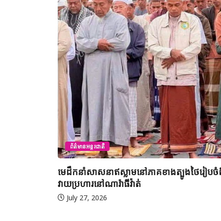
ព័ត៌មានអន្តរជាតិ
មេដឹកនាំសាសនាឥស្លាមនៅភាគខាងត្បូងថៃរៀបចំពិ
វាយប្រហារនៅណារ៉ាធីវ៉ាត់
July 27, 2026