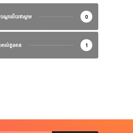
បណ្តាល័យឥស្លាម
0
អាល់គួរអាន
1