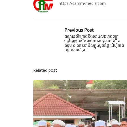
https://camm-media.com
Previous Post
ឥណ្ឌូនេសុីគ្រោងនឹងសាងសង់រោងចក្រ
ចម្រាញ់ប្រេងដែលមានសមត្ថភាពផលិត
សរុប ១ លានបារ៉ែលក្នុងមួយថ្ងៃ ដើម្បីកាត់
បន្ថយការនាំចូល
Related post