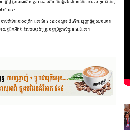
ូលឆ្នាំថ្មី ប្រពៃណីជាតិខ្មែរ។ នេះបើតាមការឱ្យដឹងដោយលោក ផន រឹម អ្នកនាំពាក្យ
ំ២០២៥ នេះ។
តូ ចាប់ពីម៉ោង៦:០០ព្រឹក ដល់ម៉ោង ១៨:០០ល្ងាច និងមិនអនុញ្ញាត្តិឲ្យឈប់យាន
្តដឹកអីវ៉ាន់ និងរថយន្តធំៗត្រូវបន្តប្រេីប្រាស់ផ្លូវវាងដដែល៕