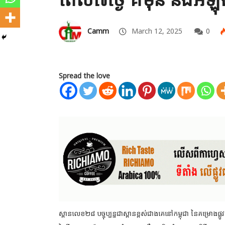
Camm
March 12, 2025
0
Spread the love
ស្ពានលេខ២៨ បច្ចុប្បន្នជាស្ពានខ្ពស់ជាងគេនៅកម្ពុជា នៃគម្រោងផ