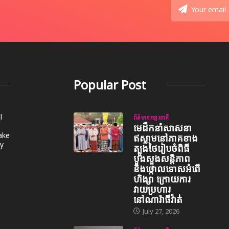
Popular Post
l
ព័ត៌មានអន្តរជាតិ
មេដឹកនាំសាសនា
take
ឥស្លាមនៅភាគខាង
y
ត្បូងថៃរៀបចំពិធី
បួងសួងសន្តិភាព
និងថ្កោលទោសអំពើ
ហិង្សា ក្រោយការ
វាយប្រហារ
នៅណារ៉ាធីវ៉ាត់
July 27, 2026