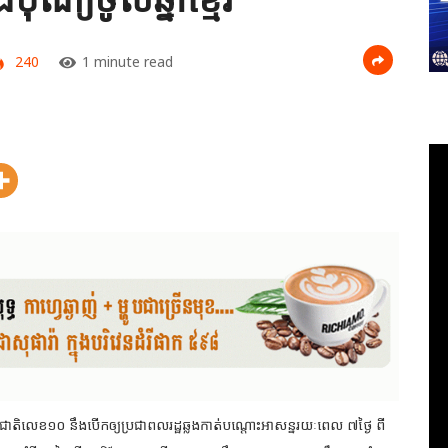
240
1 minute read
្លូវជាតិលេខ១០ នឹងបើកឲ្យប្រជាពលរដ្ឋឆ្លងកាត់បណ្តោះអាសន្នរយៈពេល ៧ថ្ងៃ ពី