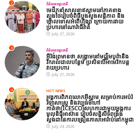
2
ព័ត៌មានអន្តរជាតិ
មេដឹកនាំសាសនាឥស្លាមនៅភាគខាង
ត្បូងថៃរៀបចំពិធីបួងសួងសន្តិភាព និង
ថ្កោលទោសអំពើហិង្សា ក្រោយការវាយ
ប្រហារនៅណារ៉ាធីវ៉ាត់
July 27, 2026
3
ព័ត៌មានអន្តរជាតិ
អ៊ីរ៉ង់ព្រមានថា សង្គ្រាមនៅមជ្ឈិមបូព៌ានឹង
រីករាលដាលបន្ថែម ប្រសិនបើអាមេរិកបន្ត
វាយប្រហារ
July 27, 2026
4
HOT NEWS
អង្គការពិភពលោកអ៊ីស្លាម សម្រាប់ការអប់រំ
វិទ្យាសាស្ត្រ និងវប្បធម៌ហៅ
កាត់ថា(ICESCO)សហការជាមួយអង្គការ
មូលនិធិអាស៊ាន រៀបចំសន្និសីទពង្រឹង
ស្តង់ដានៃការបង្រៀនភាសាអារ៉ាប់នៅកម្ពុជា
July 24, 2026