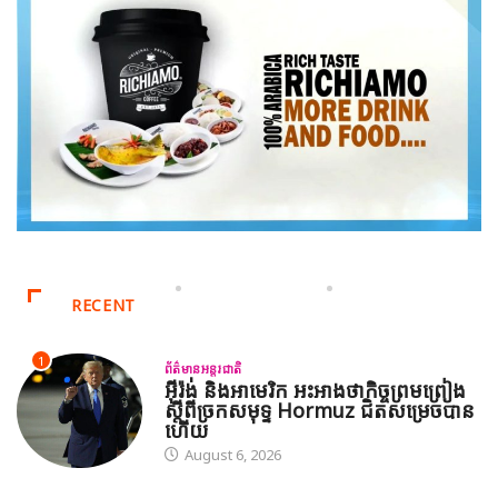
RECENT
1
ព័ត៌មានអន្តរជាតិ
អ៊ីរ៉ង់ និងអាមេរិក អះអាងថាកិច្ចព្រមព្រៀង
ស្តីពីច្រកសមុទ្ទ Hormuz ជិតសម្រេចបាន
ហើយ
August 6, 2026