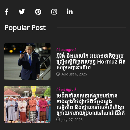
Popular Post
ព័ត៌មានអន្តរជាតិ
អ៊ីរ៉ង់ និងអាមេរិក អះអាងថាកិច្ចព្រម
ព្រៀងស្តីពីច្រកសមុទ្ទ Hormuz ជិត
សម្រេចបានហើយ
August 6, 2026
ព័ត៌មានអន្តរជាតិ
មេដឹកនាំសាសនាឥស្លាមនៅភាគ
ខាងត្បូងថៃរៀបចំពិធីបួងសួង
សន្តិភាព និងថ្កោលទោសអំពើហិង្សា
ក្រោយការវាយប្រហារនៅណារ៉ាធីវ៉ាត់
July 27, 2026