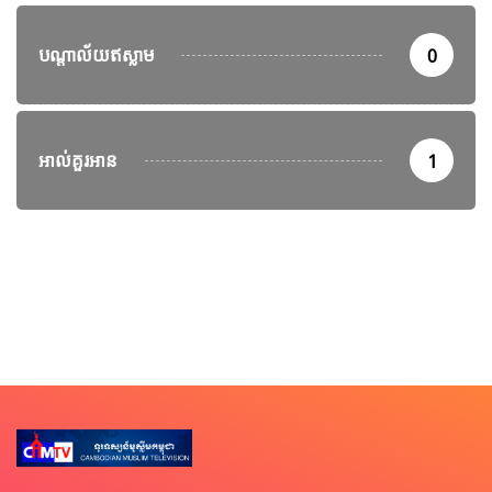
បណ្តាល័យឥស្លាម
0
អាល់គួរអាន
1