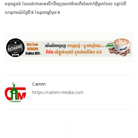
មនុស្សធម៌ ដែលជាការសងសឹកនឹងក្រុមហាម៉ាសពីសំណាក់អ៊ីស្រាអែល បន្ទាប់ពី
ហេតុការណ៍ថ្ងៃទី៧ ខែតុលាឆ្នាំមុន៕
Camm
https://camm-media.com