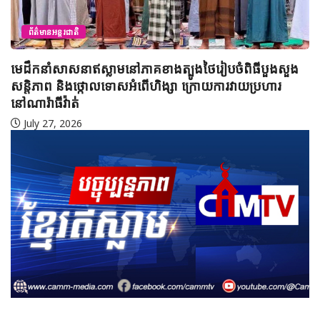
ព័ត៌មានអន្តរជាតិ
មេដឹកនាំសាសនាឥស្លាមនៅភាគខាងត្បូងថៃរៀបចំពិធីបួងសួង
សន្តិភាព និងថ្កោលទោសអំពើហិង្សា ក្រោយការវាយប្រហារ
នៅណារ៉ាធីវ៉ាត់
July 27, 2026