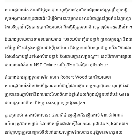
សហរដ្ឋអាមេរិក កាលពីថ្ងៃពុធ បានបន្តធ្វើការវេតូលើការជំរុញរបស់ក្រុមប្រឹក្សាសន្តិ
សុខអង្គការសហប្រជាជាតិ ដើម្បីអំពាវនាវឱ្យមានបទឈប់បាញ់នៅក្នុងតំបន់ហ្គាហ្សា
ដែលទីក្រុងវ៉ាស៊ីនតោនបាននិយាយថា
នឹងធ្វើឱ្យក្រុមហាម៉ាសត្រឡប់មកដូចដើមវិញ។
ដំណោះស្រាយបានទាមទារអោយមាន “បទឈប់បាញ់ជាបន្ទាន់ គ្មានលក្ខខណ្ឌ និងជា
អចិន្ត្រៃយ៍” នៅក្នុងសង្រ្គាមរវាងអ៊ីស្រាអែល និងក្រុមហាម៉ាស រួមជាមួយនឹង “ការដោះ
លែងចំណាប់ខ្មាំងទាំងអស់ជាបន្ទាន់ និងដោយគ្មានលក្ខខណ្ឌ”។ នេះបើតាមការផ្សាយ
ដោយសារព័ត៌មាន NST Online នៅថ្ងៃទី២១ ខែវិច្ឆិកា ឆ្នាំ២០២៤។
តំណាងឯកអគ្គរដ្ឋទូតអាមេរិក លោក Robert Wood បាននិយាយថា
សហរដ្ឋអាមេរិកមិនអាចគាំទ្របទឈប់បាញ់ដោយគ្មានលក្ខខណ្ឌបានទេ លុះត្រាតែវា
ត្រូវបានចងភ្ជាប់ទៅនឹងការដោះលែងចំណាប់ខ្មាំងដែលកំពុងឃុំខ្លួននៅតំបន់ Gaza
ដោយក្រុមហាម៉ាស និងក្រុមសកម្មប្រយុទ្ធផ្សេងទៀត។
គួរជម្រាបថា មកដល់ពេលនេះ ជនជាតិប៉ាឡេស្ទីនកើនឡើងដល់ ៤៣.៩៨៥នាក់
ហើយ ត្រូវបានសម្លាប់ ដែលភាគច្រើនជាជនស៊ីវិល ខណៈប្រជាជន ២,៤លាននាក់
នៅហ្គាហ្សាត្រូវបានផ្លាស់ទីលំនៅដោយសង្រ្គាមដែលបានបង្កឱ្យមានមហន្តរាយ