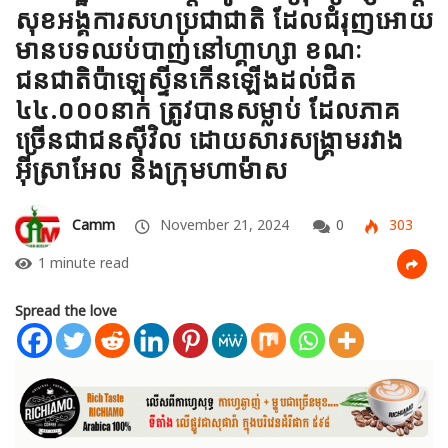
សុខអង្គការសហប្រជាជាតិ ដែលជំរុញអោយ
មានបទឈប់បាញ់នៅហ្គាហ្សា ខណៈ
ជនជាតិប៉ាឡេស្ទីនកើនឡើងដល់ជិត
៤៤.០០០នាក់ ត្រូវបានសម្លាប់ ដែលភាគ
ច្រើនជាជនស៊ីវិល ដោយសារសង្គ្រាមរវាង
អ៊ីស្រាអែល និងក្រុមហាម៉ាស
Camm
November 21, 2024
0
303
1 minute read
Spread the love