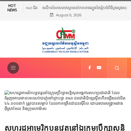
HOT
មេដឹកនាំសាសនាឥស្លាមនៅភាគខាងត្បូងថៃរៀបចំពិធីបួងសួងសន្តិភាព និងថ្កោល
NEWS
August 6, 2026
ទោសអំពើហិង្សា ក្រោយការវាយប្រហារនៅណារ៉ាធីវ៉ាត់
សហរដ្ឋអាមេរិកបន្តវេតូនៅឯក្រុមប្រឹក្សាសន្តិ