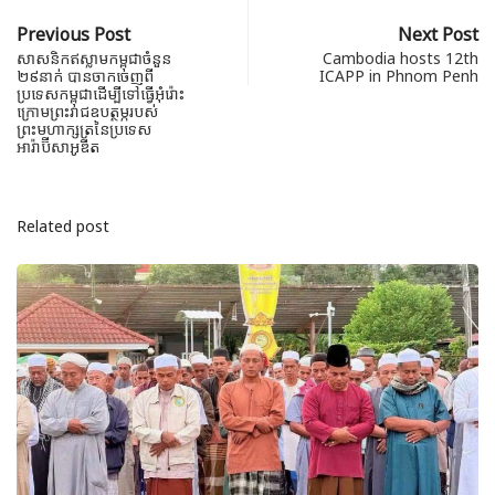
Previous Post
Next Post
សាសនិកឥស្លាមកម្ពុជាចំនួន
Cambodia hosts 12th
២៩នាក់ បានចាកចេញពី
ICAPP in Phnom Penh
ប្រទេសកម្ពុជាដើម្បីទៅធ្វើអុំរ៉ោះ
ក្រោមព្រះរាជឧបត្ថម្ភរបស់
ព្រះមហាក្សត្រនៃប្រទេស
អារ៉ាប៊ីសាអូឌីត
Related post