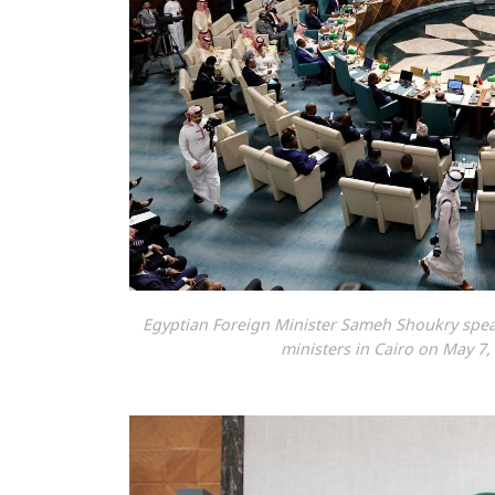
Egyptian Foreign Minister Sameh Shoukry spe
ministers in Cairo on May 7,