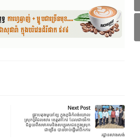
Next Post
ផ្លូវបេតុងមួយខ្សែ ក្នុងភូមិកំពង់យោល
ស្រុកបូរីជលសារ ខេត្តតាកែវ ដែលជាថវិកា
ជំនួយពីសមាគមនិងសប្បុរសជនក្នុងស្រុក
ជាច្រើន បានចាប់ផ្តើមបើកការ
រដ្ឋានសាងសង់