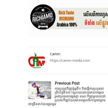
Camm
https://camm-media.com
Previous Post
ការប្រកួតកីឡាម៉ូតូទឹក និងធ្វើការប្រកួតនា
ព្រឹកថ្ងៃទី១៣ ស្អែកនេះដោយមានការចូល
រួម៥ប្រទេសផ្សេងគ្នា ខណៈកីឡាមួយនេះជា
ប្រភេទកីឡាដែលមានអត្តពលិកខ្មែរឥស្លាម
ជាច្រើននាក់បានចូលរួម