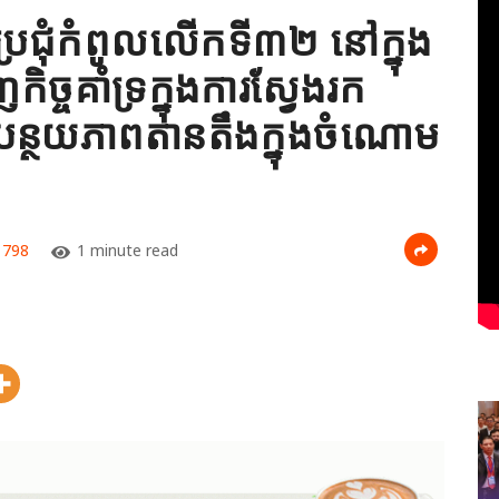
ច្ចប្រជុំកំពូលលើកទី៣២ នៅក្នុង
កិច្ចគាំទ្រក្នុងការស្វែងរក
ត់បន្ថយភាពតានតឹងក្នុងចំណោម
798
1 minute read