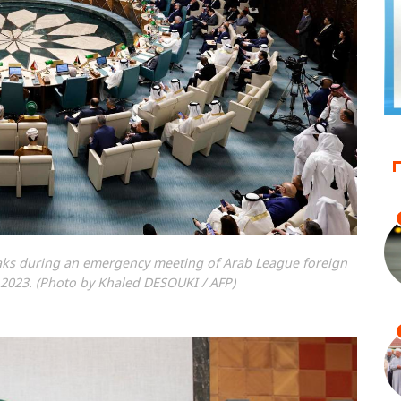
aks during an emergency meeting of Arab League foreign
 2023. (Photo by Khaled DESOUKI / AFP)