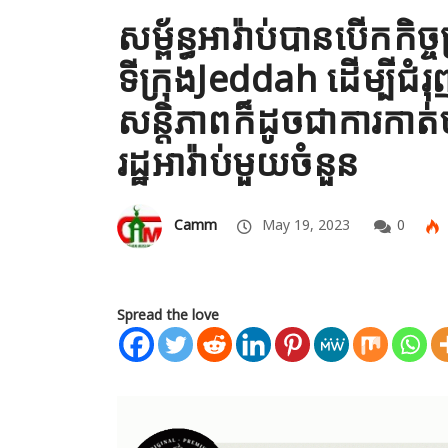
សម្ព័ន្ធអារ៉ាប់បានបើកកិ
ទីក្រុងJeddah ដើម្បីជំរុញ
សន្តិភាពក៏ដូចជាការកា
រដ្ឋអារ៉ាប់មួយចំនួន
Camm
May 19, 2023
0
Spread the love