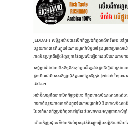
JEDDAH៖ សម្ព័ន្ធអារ៉ាប់បានបើកកិច្ចប្រជុំកំពូលលើកទី៣២ នៅក្នុងទី
បន្ថយភាពតានតឹងក្នុងចំណោមរដ្ឋអារ៉ាប់មួយចំនួនដូចជា
ប្រទេសយ៉េ
ភាពមិនប្រក្រតីឡើងវិញឱ្យកាន់តែប្រសើរឡើង។នេះបើយោងតាមក
សម្ព័ន្ធអារ៉ាប់បានបើកកិច្ចពិភាក្សាមួយដ៏ល្អរវាងគ្នាដើម្បីដោះស្រ
គ្នាហើយជាពិសេសកិច្ចប្រជុំកំពូលនៅក្នុងទីក្រុង Jeddah នៃប្រទេស
ផងដែរ។
អារ៉ាប៊ីសាអូឌីតបានបើកកិច្ចច្រជុំនេះ គឺក្នុងគោលបំណងកសាងជំហរអា
ការកាត់បន្ថយភាពតានតឹងក្នុងចំណោមរដ្ឋអារ៉ាប់ និងគោលបំណងដ៏
ដែលកំណត់កិច្ចប្រជុំកំពូលនៅឆ្នាំនេះដែលវាមានអស្ចារ្យជាងរាល់ឆ្នា
ហើយកិច្ចប្រជុំនេះក៏មានការបំផុសនូវគំនិតផ្តួចផ្តើមសន្តិភាពអា