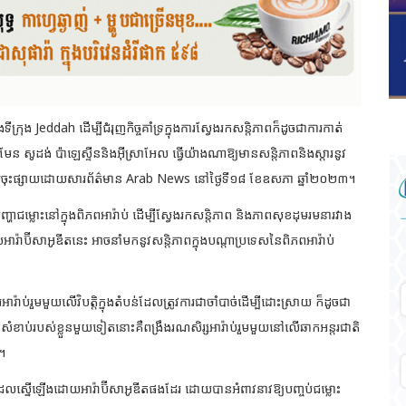
ក្រុង Jeddah ដើម្បីជំរុញកិច្ចគាំទ្រក្នុងការស្វែងរកសន្តិភាពក៏ដូចជាការកាត់
មែន សូដង់ ប៉ាឡេស្ទីននិងអ៊ីស្រាអែល ធ្វើយ៉ាងណាឱ្យមានសន្តិភាពនិងស្តារនូវ
ារចុះផ្សាយដោយសារព័ត៌មាន Arab News នៅថ្ងៃទី១៨ ខែឧសភា ឆ្នាំ២០២៣។
ាយបញ្ហាជម្លោះនៅក្នុងពិភពអារ៉ាប់ ដើម្បីស្វែងរកសន្តិភាព និងភាពសុខដុមរមនារវាង
អារ៉ាប៊ីសាអូឌីតនេះ អាចនាំមកនូវសន្តិភាពក្នុងបណ្តាប្រទេសនៃពិភពអារ៉ាប់
រ៉ាប់រួមមួយលើវិបត្តិក្នុងតំបន់ដែលត្រូវការជាចាំបាច់ដើម្បីដោះស្រាយ ក៏ដូចជា
សំខាប់របស់ខ្លួនមួយទៀតនោះគឺពង្រឹងរណសិរ្សអារ៉ាប់រួមមួយនៅលើឆាកអន្តរជាតិ
ំ។
រ៉ាប់ដែលស្នើឡើងដោយអារ៉ាប៊ីសាអូឌីតផងដែរ ដោយបានអំពាវនាវឱ្យបញ្ចប់ជម្លោះ