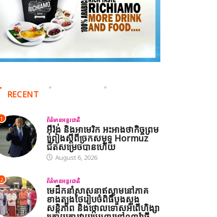
RECENT
1
ព័ត៌មានអន្តរជាតិ
អ៊ីរ៉ង់ និងអាមេរិក អះអាងថាកិច្ចព្រម
ព្រៀងស្តីពីច្រកសមុទ្ទ Hormuz
ជិតសម្រេចបានហើយ
August 6, 2026
2
ព័ត៌មានអន្តរជាតិ
មេដឹកនាំសាសនាឥស្លាមនៅភាគ
ខាងត្បូងថៃរៀបចំពិធីបួងសួង
សន្តិភាព និងថ្កោលទោសអំពើហិង្សា
ក្រោយការវាយប្រហារនៅណារ៉ាធី