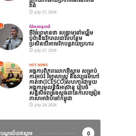
វ៉ាត់
July 27, 2026
3
ព័ត៌មានអន្តរជាតិ
អ៊ីរ៉ង់ព្រមានថា សង្គ្រាមនៅមជ្ឈិម
បូព៌ានឹងរីករាលដាលបន្ថែម
ប្រសិនបើអាមេរិកបន្តវាយប្រហារ
July 27, 2026
4
HOT NEWS
អង្គការពិភពលោកអ៊ីស្លាម សម្រាប់
ការអប់រំ វិទ្យាសាស្ត្រ និងវប្បធម៌ហៅ
កាត់ថា(ICESCO)សហការជាមួយ
អង្គការមូលនិធិអាស៊ាន រៀបចំ
សន្និសីទពង្រឹងស្តង់ដានៃការបង្រៀន
ភាសាអារ៉ាប់នៅកម្ពុជា
July 24, 2026
បណ្តាល័យឥស្លាម
0