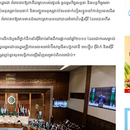
ជា អំពាវនាវឱ្យភាគីជម្លោះរបស់ស៊ូដង់ ចូលរួមកិច្ចសន្ទនា និងបន្តកិច្ចចរចា
ប់មនុស្សរាប់រយនាក់ និងបញ្ជូនមនុស្សរាប់សែននាក់ភៀសខ្លួនទៅកាន់ប្រទេសជិត
ន អំពាវនាវឱ្យមានមានដំណោះស្រាយនយោបាយចំពោះវិបត្តិស៊ីរី ដែលបានកើត
ួមជាលើកដំបូងពីថ្នាក់ដឹកនាំស៊ីរីចាប់តាំងពីការផ្អាកនៅឆ្នាំ២០១១ ដែលជាការសម្គាល់
មដោយរដ្ឋមន្ត្រីការបរទេសអារ៉ាប៊ីសាអូឌីតហ្ស៊កដានី អេហ្ស៊ីប អ៊ីរ៉ាក់ និងស៊ីរី
លត្រឡប់នូវសុខសន្តិភាពឡើងវិញសម្រាប់ពិភពអារ៉ាប់។