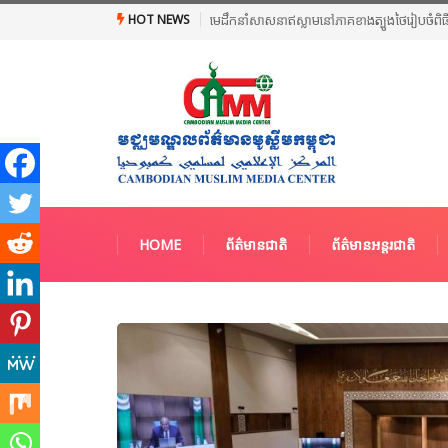
HOT NEWS
មេដឹកនាំសាសនាឥស្លាមនៅភាគខាងត្បូងថៃរៀបចំពិធី
HOME
ព័ត៌មានជាតិ
ព័ត៌មានអន្តរជាតិ