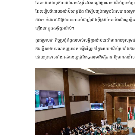
ដែលមានអាយុកាលរាប់ទសវត្សរ៍ រវាងបណ្តាប្រទេសអារ៉ាប់មួយចំនួនដូច
ដែលរៀបចំដោយអារ៉ាប៊ីសាអូឌីត ដើម្បីបញ្ចប់ជម្លោះដែលបានសម្លា
ខាង។ អំពាវនាវឱ្យមានបទឈប់បាញ់រវាងអ៊ីស្រាអែលនិងប៉ាឡេស្ទី
ឡើងនៅក្នុងសម្ព័ន្ធអារ៉ាប់។
គួរជម្រាបថា កិច្ចប្រជុំកំពូលរបស់សម្ព័ន្ធអារ៉ាប់នេះក៏មានការចូលរ
ការធ្វើសមាហរណកម្មប្រទេសឡើងវិញទៅក្នុងរបបអារ៉ាប់រួមទាំងការចូលរួ
ដោយប្រទេសទាំងអស់នេះប្តេជ្ញានិងចូលរួមដើម្បីធានាឱ្យមានការវិ