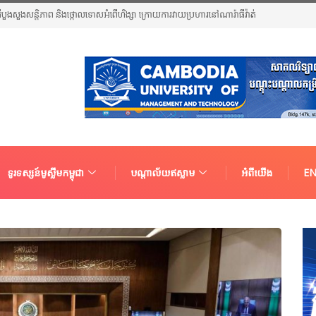
បួងសួងសន្តិភាព និងថ្កោលទោសអំពើហិង្សា ក្រោយការវាយប្រហារនៅណារ៉ាធីវ៉ាត់
ទូរទស្សន៍មូស្លីមកម្ពុជា
បណ្តាល័យឥស្លាម
អំពីយើង
EN