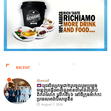
RECENT
1
ព័ត៌មានជាតិ
យុវសិស្សកម្ពុជា២រូបចូលរួមប្រឡង
ទន្ទេញគម្ពីរអាល់គូរអានចាំមាត់លំដាប់
ពិភពលោក លើកទី៤៦ នៅទីក្រុងម៉ាក់កះ
ប្រទេសអារ៉ាប៊ីសាអូឌីត
August 7, 2026