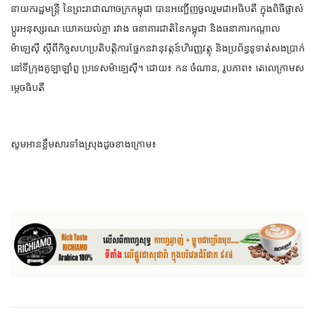
នាយករដ្ឋមន្រ្តី នៃព្រះរាជាណាចក្រកម្ពុជា បានអញ្ជើញចូលរួមជាអធិបតី ក្នុងពិធីផ្លាស់
ប្តូរអនុស្សរណៈយោគយល់គ្នា រវាង ធនាគារ
ជាតិនៃកម្ពុជា និងធនាគារកណ្តាល
ម៉ាឡេស៊ី ស្តីពីកិច្ចសហប្រតិបត្តិការផ្នែកនវានុវត្តន៍ហិរញ្ញវត្ថុ និងប្រព័ន្ធទូទាត់សងប្រាក់
នៅទីក្រុងគូឡាឡាំពួ ប្រទេសម៉ាឡេស៊ី។ ដោយ៖ កន ចំណាន, រូបភាព៖ តេលេក្រាមស
ម្តេចធិបតី
សូមអានខ្លឹមសារទាំងស្រុងដូចខាងក្រោម៖