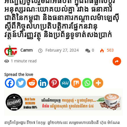
អញ្ជើញចូលរួមជាអធិបតី ក្នុងពិធីផ្លាស់ប្តូរ
អនុស្សរណៈយោគយល់គ្នា រវាង ធនាគារ
ជាតិនៃកម្ពុជា និងធនាគារកណ្តាលម៉ាឡេស៊ី
ស្តីពីកិច្ចសហប្រតិបត្តិការផ្នែកនវានុ
វត្តន៍ហិរញ្ញវត្ថុ និងប្រព័ន្ធទូទាត់សងប្រាក់
Camm
February 27, 2024
0
503
1 minute read
Spread the love
នាព្រឹកថ្ងៃអង្គារ ទី២៧ ខែកុម្ភៈ ឆ្នាំ២០២៤នេះ សម្តេចមហាបវរធិបតី ហ៊ុន ម៉ាណែត