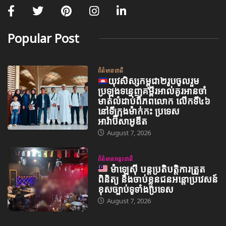
Popular Post
ព័ត៌មានជាតិ
យុវសិស្សកម្ពុជា២រូបចូលរួម
ប្រឡងទន្ទេញគម្ពីរអាល់គូរអានចាំ
មាត់លំដាប់ពិភពលោក លើកទី៤៦
នៅទីក្រុងម៉ាក់កះ ប្រទេស
អារ៉ាប៊ីសាអូឌីត
August 7, 2026
ព័ត៌មានអន្តរជាតិ
ម៉ាឡេស៊ី បន្តប្រតិបត្តិការត្រួត
ពិនិត្យ និងចាប់ខ្លួនជនអន្តោប្រវេសន៍
ខុសច្បាប់ទូទាំងប្រទេស
August 7, 2026