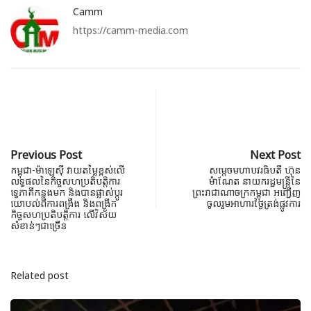
Camm
https://camm-media.com
Previous Post
Next Post
កម្ពុជា-ម៉ាឡេស៊ី វាយតម្លៃខ្ពស់លើ
សម្តេចមហាបវរធិបតី ហ៊ុន
លទ្ធផលនៃកិច្ចសហប្រតិបត្តិការ
ម៉ាណែត នាយករដ្ឋមន្ត្រីនៃ
ទ្វេភាគីកន្លងមក និងបានផ្លាស់ប្ដូរ
ព្រះរាជាណាចក្រកម្ពុជា អញ្ជេីញ
យោបល់ពីការពង្រឹង និងពង្រីក
ចូលរួមអាហារថ្ងៃត្រង់ផ្លូវការ
កិច្ចសហប្រតិបត្តិការ លើវិស័យ
សំខាន់ៗជាច្រើន
Related post