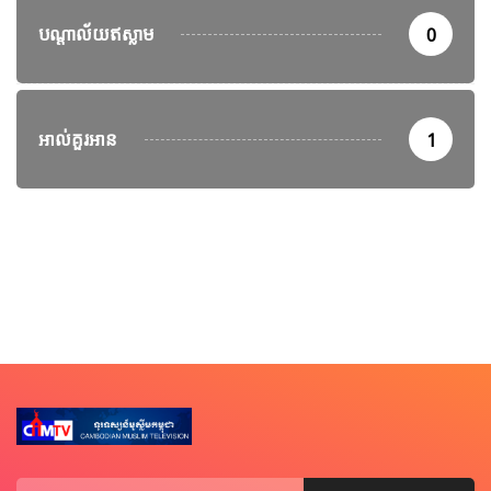
បណ្តាល័យឥស្លាម
0
អាល់គួរអាន
1