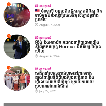
2
ព័ត៌មានអន្តរជាតិ
ម៉ាឡេស៊ី បន្តប្រតិបត្តិការត្រួតពិនិត្យ និង
ចាប់ខ្លួនជនអន្តោប្រវេសន៍ខុសច្បាប់ទូទាំង
ប្រទេស
August 7, 2026
3
ព័ត៌មានអន្តរជាតិ
អ៊ីរ៉ង់ និងអាមេរិក អះអាងថាកិច្ចព្រមព្រៀង
ស្តីពីច្រកសមុទ្ទ Hormuz ជិតសម្រេចបាន
ហើយ
August 6, 2026
4
ព័ត៌មានអន្តរជាតិ
មេដឹកនាំសាសនាឥស្លាមនៅភាគខាង
ត្បូងថៃរៀបចំពិធីបួងសួងសន្តិភាព និង
ថ្កោលទោសអំពើហិង្សា ក្រោយការវាយ
ប្រហារនៅណារ៉ាធីវ៉ាត់
July 27, 2026