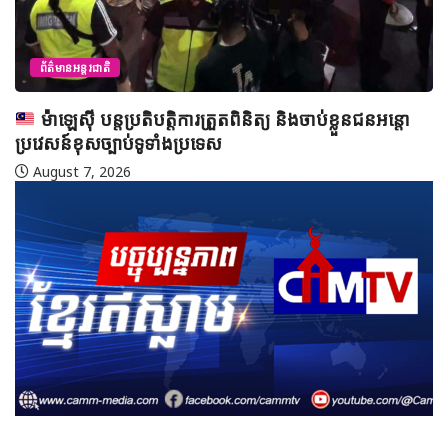
ព័ត៌មានអន្តរជាតិ
ម៉ាឡេស៊ី បន្តប្រតិបត្តិការត្រួតពិនិត្យ និងចាប់ខ្លួនជនអន្តោ
ប្រវេសន៍ខុសច្បាប់ទូទាំងប្រទេស
August 7, 2026