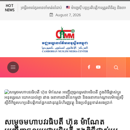
HOT
ម៉ាឡេស៊ី បន្តប្រតិបត្តិការត្រួតពិនិត្យ និងចាប់ខ្លួនជនអន្តោប្រវេសន៍ខុស
NEWS
August 7, 2026
ច្បាប់ទូទាំងប្រទេស
សម្តេចមហាបវរធិបតី ហ៊ុន ម៉ាណែត