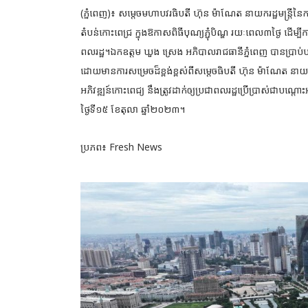
(ភ្នំពេញ)៖ សម្ដេចមហាបវរធិបតី ហ៊ុន ម៉ាណែត នាយករដ្ឋមន្ដ្រីនៃកម
តំបន់កោះពេជ្រ ក្នុងឱកាសពិធីបុណ្យភ្ជុំបិណ្ឌ រយៈពេល៣ថ្ងៃ ដើម្
ពលរដ្ឋ។ឯកឧត្តម ឃួង ស្រេង អភិបាលរាជធានីភ្នំពេញ បានប្រាប
ដោយមានការសម្រេចដ៏ខ្ពង់ខ្ពស់ពីសម្ដេចធិបតី ហ៊ុន ម៉ាណែត នាយករដ្ឋមន
អភិវឌ្ឍន៍កោះពេជ្យ នឹងត្រូវដាក់ឲ្យប្រជាពលរដ្ឋប្រើប្រាស់ជាបណ្ដ
ថ្ងៃទី១៥ ខែតុលា ឆ្នាំ២០២៣។
ប្រភព៖ Fresh News