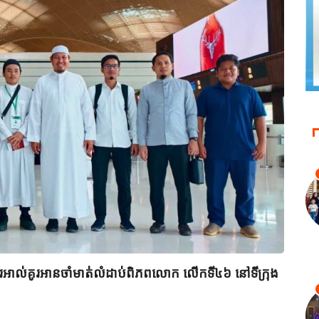
ពីរអាល់គូរអានចាំមាត់លំដាប់ពិភពលោក លើកទី៤៦ នៅទីក្រុង