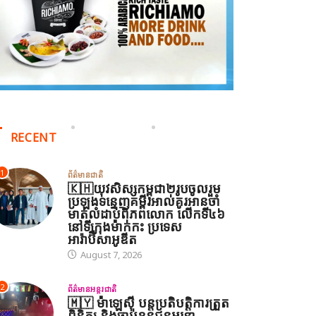
RECENT
1
ព័ត៌មានជាតិ
🇰🇭យុវសិស្សកម្ពុជា២រូបចូលរួម
ប្រឡងទន្ទេញគម្ពីរអាល់គូរអានចាំ
មាត់លំដាប់ពិភពលោក លើកទី៤៦
នៅទីក្រុងម៉ាក់កះ ប្រទេស
អារ៉ាប៊ីសាអូឌីត
August 7, 2026
2
ព័ត៌មានអន្តរជាតិ
🇲🇾 ម៉ាឡេស៊ី បន្តប្រតិបត្តិការត្រួត
ពិនិត្យ និងចាប់ខ្លួនជនអន្តោ