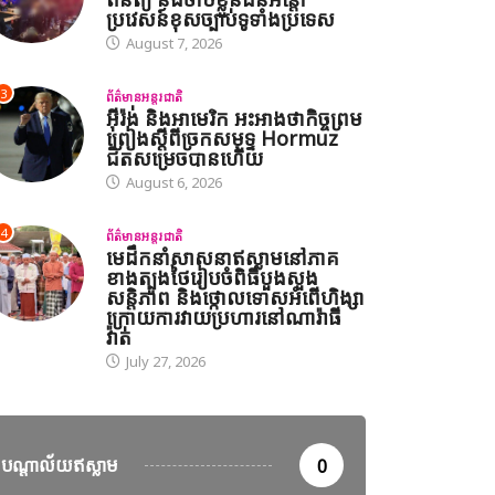
ប្រវេសន៍ខុសច្បាប់ទូទាំងប្រទេស
August 7, 2026
3
ព័ត៌មានអន្តរជាតិ
អ៊ីរ៉ង់ និងអាមេរិក អះអាងថាកិច្ចព្រម
ព្រៀងស្តីពីច្រកសមុទ្ទ Hormuz
ជិតសម្រេចបានហើយ
August 6, 2026
4
ព័ត៌មានអន្តរជាតិ
មេដឹកនាំសាសនាឥស្លាមនៅភាគ
ខាងត្បូងថៃរៀបចំពិធីបួងសួង
សន្តិភាព និងថ្កោលទោសអំពើហិង្សា
ក្រោយការវាយប្រហារនៅណារ៉ាធី
វ៉ាត់
July 27, 2026
បណ្តាល័យឥស្លាម
0
ានអន្តរជាតិ