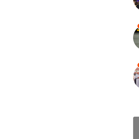
ព័ត៌ម