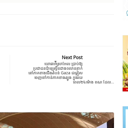
Next Post
យោធាអ៉ីស្រាអែល ប្រាប់ឱ្យ
ប្រជាជនប៉ាឡេស្ទីនជាង១លាននាក់
នៅភាគខាងជើងតំបន់ Gaza ជម្លៀស
ចេញទៅកាន់ភាគខាងត្បូង ក្នុងរយ
ពេល២៤ម៉ោង ខណៈដែល…