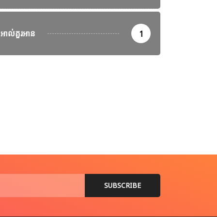
ាឡេស៊ី បន្តប្រតិបត្តិការត្រួតពិនិត្យ និងចាប់ខ្លួនជនអន្តោប្រវេសន៍ខុស
អាល់គួរអាន
1
st 7, 2026