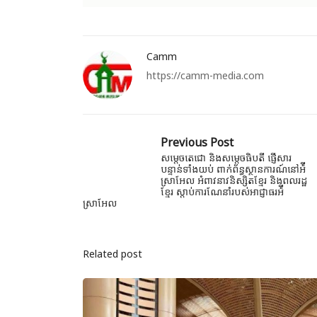
Camm
https://camm-media.com
Previous Post
សម្តេចតេជោ និងសម្តេចធិបតី ផ្ញើសារ
បន្ទាន់ទាំងយប់ ពាក់ព័ន្ធស្ថានការណ៍នៅអ៉ី
ស្រាអែល អំពាវនាវនិស្សិតខ្មែរ និងពលរដ្ឋ
ខ្មែរ ស្តាប់ការណែនាំរបស់អាជ្ញាធរអ៉ី
ស្រាអែល
Related post