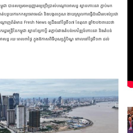
្ពុជា បានសម្រេចអនុញ្ញាតឲ្យប្រើប្រាស់បណ្ដោះអាសន្ន ស្ពានកោះនរា ភ្ជាប់មក
បីកាត់បន្ថយការកកស្ទះចរាចរណ៍
និងបង្កលក្ខណៈងាយស្រួលការធ្វើដំណើររបស់ប្រជា
់បណ្ដាញព័ត៌មាន Fresh News ឲ្យដឹងនៅថ្ងៃទី០៧ ខែតុលា ឆ្នាំ២០២៣នេះថា
្ដ្រីនៃកម្ពុជា ស្ពានខ្សែកាប្លិ៍ តភ្ជាប់រវាងតំបន់អភវិឌ្ឍន៍កោះនរា និងតំបន់
ោះអាសន្ន រយៈពេល៣ថ្ងៃ ក្នុងឱកាសពិធីបុណ្យភ្ជុំបិណ្ឌ ពោលនៅថ្ងៃទី១៣ ដល់