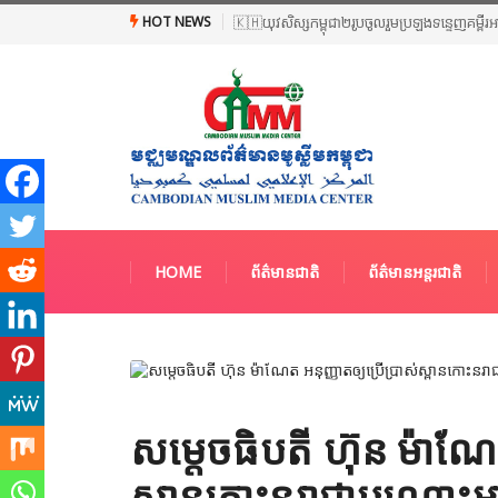
HOT NEWS
🇰🇭យុវសិស្សកម្ពុជា២រូបចូលរួមប្រឡងទន្ទេញគម្ពីរ
HOME
ព័ត៌មានជាតិ
ព័ត៌មានអន្តរជាតិ
សម្ដេចធិបតី ហ៊ុន ម៉ាណែត
ស្ពានកោះនរាជាបណ្ដោះអាសន