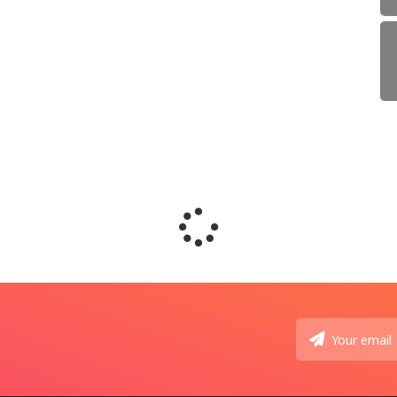
🇲🇾 ម៉
Augu