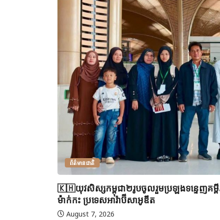
ព័ត៌មានជាតិ
🇰🇭យុវសិស្សកម្ពុជា២រូបចូលរួមប្រឡងទន្ទេញគម្
ម៉ាក់កះ ប្រទេសអារ៉ាប៊ីសាអូឌីត
August 7, 2026