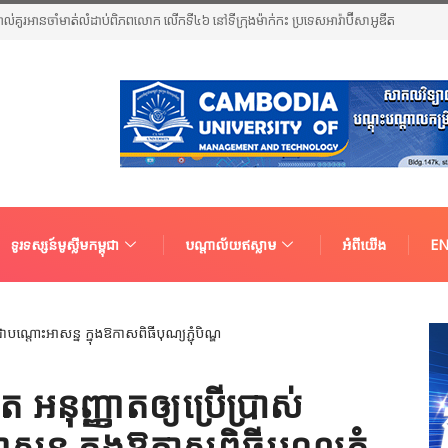
អាល់គូរអានចាំមាត់លំដាប់ពិភពលោក លើកទី៤៦ នៅទីក្រុងម៉ាក់កះ ប្រទេសអារ៉ាប៊ីសាអូឌីត
ទូរទស្សន៍មូស្លីមកម្ពុជា
បណ្តាល័យឥស្លាម
អំពីយើង
EN
 អនុញ្ញាតឲ្យប្រើប្រាស់
្ន ក្នុងឱកាសពិធីបុណ្យភ្ជុំ