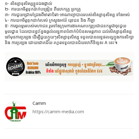
១⁃ សិស្សានុសិស្សខ្លួនឯងផ្ទាល់
២⁃ ការយកចិត្តទុកដាក់បង្រៀន ពីលោកគ្រូ អ្នកគ្រូ
៣⁃ ការជួយជ្រោមជ្រែងពីមាតាបិតា-អាណាព្យាបាលរបស់សិស្សានុសិស្ស ទាំងអស់
៤⁃ ការយកចិត្តទុកដាក់របស់ ក្រសួងអប់រំ យុវជន និង កីឡា
៥⁃ ការចូលរួមរបស់មហាជន រួមទាំងក្រុមការងារគណបក្សប្រជាជនកម្ពុជាចុះជួយ
មូលដ្ឋាន ដែលបានខ្នះខ្នែងផ្តល់លទ្ធភាពបំពាក់បំប៉នសមត្ថភាព ដល់សិស្សានុសិស្ស
នៅមុនការប្រឡង ដើម្បីជួយក្មួយៗសិស្សានុសិស្ស ទទួលបានលទ្ធផលល្អក្នុងការសិក្សា
និង ការប្រឡង ដោយជោគជ័យ រហូតទទួលបានជ័យលាភីនិទ្ទេស A នេះ៕
Camm
https://camm-media.com