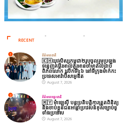
RECENT
1
ព័ត៌មានជាតិ
🇰🇭យុវសិស្សកម្ពុជា២រូបចូលរួមប្រឡង
ទន្ទេញគម្ពីរអាល់គូរអានចាំមាត់លំដាប់
ពិភពលោក លើកទី៤៦ នៅទីក្រុងម៉ាក់កះ
ប្រទេសអារ៉ាប៊ីសាអូឌីត
August 7, 2026
2
ព័ត៌មានអន្តរជាតិ
🇲🇾 ម៉ាឡេស៊ី បន្តប្រតិបត្តិការត្រួតពិនិត្យ
និងចាប់ខ្លួនជនអន្តោប្រវេសន៍ខុសច្បាប់ទូ
ទាំងប្រទេស
August 7, 2026