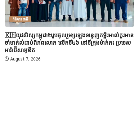
ព័ត៌មានជាតិ
🇰🇭យុវសិស្សកម្ពុជា២រូបចូលរួមប្រឡងទន្ទេញគម្ពីរអាល់គូរអាន
ចាំមាត់លំដាប់ពិភពលោក លើកទី៤៦ នៅទីក្រុងម៉ាក់កះ ប្រទេស
អារ៉ាប៊ីសាអូឌីត
August 7, 2026
🇲