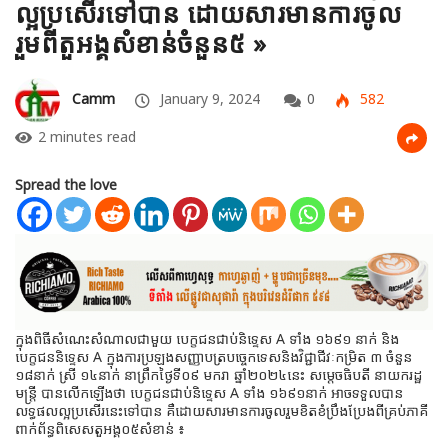
ល្អប្រសើរទៅបាន ដោយសារមានការចូល
រួមពីតួអង្គសំខាន់ចំនួន៥ »
Camm
January 9, 2024
0
582
2 minutes read
Spread the love
ក្នុងពិធីសំណេះសំណាលជាមួយ បេក្ខជនជាប់និទ្ទេស A ទាំង ១៦៩១ នាក់ និង
បេក្ខជននិទ្ទេស A ក្នុងការប្រឡងសញ្ញាបត្របច្ចេកទេសនិងវិជ្ជាជីវៈកម្រិត ៣ ចំនួន
១៨នាក់ ស្រី ១៤នាក់ នាព្រឹកថ្ងៃទី០៩ មករា ឆ្នាំ២០២៤នេះ សម្ដេចធិបតី នាយករដ្ឋ
មន្ត្រី បានលើកឡើងថា បេក្ខជនជាប់និទ្ទេស A ទាំង ១៦៩១នាក់ អាចទទួលបាន
លទ្ធផលល្អប្រសើរនេះទៅបាន គឺដោយសារមានការចូលរួមខិតខំប្រឹងប្រែងពីគ្រប់ភាគី
ពាក់ព័ន្ធពិសេសតួអង្គ០៥សំខាន់​ ៖