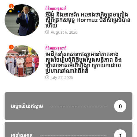
3
ព័ត៌មានអន្តរជាតិ
អ៊ីរ៉ង់ និងអាមេរិក អះអាងថាកិច្ចព្រមព្រៀង
ស្តីពីច្រកសមុទ្ទ Hormuz ជិតសម្រេចបាន
ហើយ
August 6, 2026
4
ព័ត៌មានអន្តរជាតិ
មេដឹកនាំសាសនាឥស្លាមនៅភាគខាង
ត្បូងថៃរៀបចំពិធីបួងសួងសន្តិភាព និង
ថ្កោលទោសអំពើហិង្សា ក្រោយការវាយ
ប្រហារនៅណារ៉ាធីវ៉ាត់
July 27, 2026
បណ្តាល័យឥស្លាម
0
អាល់គួរអាន
1