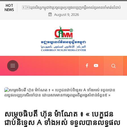
HOT
🇰🇭យុវសិស្សកម្ពុជា២រូបចូលរួមប្រឡងទន្ទេញគម្ពីរអាល់គូរអានចាំមាត់លំដាប់
NEWS
August 9, 2026
ពិភពលោក លើកទី៤៦ នៅទីក្រុងម៉ាក់កះ ប្រទេសអារ៉ាប៊ីសាអូឌីត
សម្ដេចធិបតី ហ៊ុន ម៉ាណែត ៖ « បេក្ខជន
ជាប់និទ្ទេស A ទាំងអស់ ទទួលបានលទ្ធផល