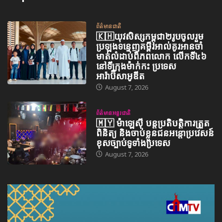
ព័ត៌មានជាតិ
🇰🇭យុវសិស្សកម្ពុជា២រូបចូលរួម
ប្រឡងទន្ទេញគម្ពីរអាល់គូរអានចាំ
មាត់លំដាប់ពិភពលោក លើកទី៤៦
នៅទីក្រុងម៉ាក់កះ ប្រទេស
អារ៉ាប៊ីសាអូឌីត
August 7, 2026
ព័ត៌មានអន្តរជាតិ
🇲🇾 ម៉ាឡេស៊ី បន្តប្រតិបត្តិការត្រួត
ពិនិត្យ និងចាប់ខ្លួនជនអន្តោប្រវេសន៍
ខុសច្បាប់ទូទាំងប្រទេស
August 7, 2026