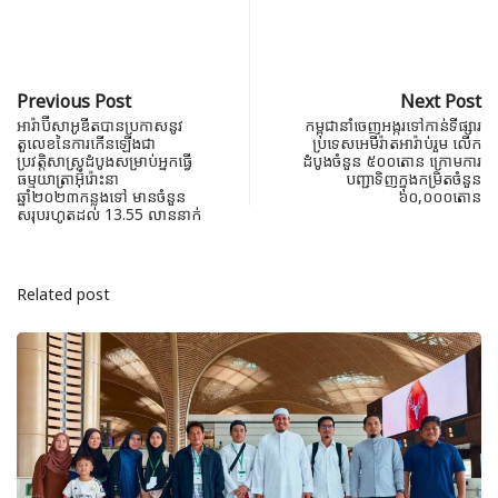
Previous Post
Next Post
អារ៉ាប៊ីសាអូឌីតបានប្រកាសនូវ
កម្ពុជានាំចេញអង្ករទៅកាន់ទីផ្សារ
តួលេខនៃការកើនឡើងជា
ប្រទេសអេមីរ៉ាតអារ៉ាប់រួម លើក
ប្រវត្តិសាស្ត្រដំបូងសម្រាប់អ្នកធ្វើ
ដំបូងចំនួន ៥០០តោន ក្រោមការ​
ធម្មយាត្រាអ៊ុំរ៉ោះនា
បញ្ជាទិញក្នុងកម្រិតចំនួន
ឆ្នាំ២០២៣កន្លងទៅ មានចំនួន
៦០,០០០តោន
សរុបរហូតដល់ 13.55 លាននាក់
Related post