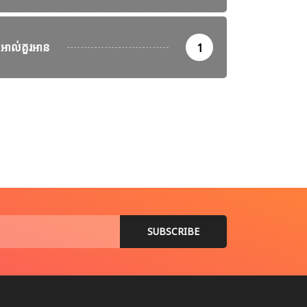
អាល់គួរអាន
1