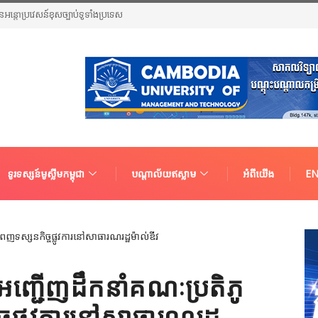
ួនជនអន្តោប្រវេសន៍ខុសច្បាប់ទូទាំងប្រទេស
ទូរទស្សន៍មូស្លីមកម្ពុជា
បណ្តាល័យឥស្លាម
អំពីយើង
EN
អញ្ជើញដឹកនាំគណៈប្រតិភូ
្ចផ្លូវការនៅសាធារណរដ្ឋ