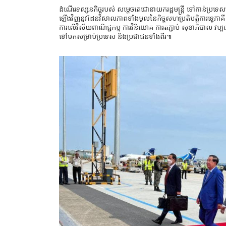
ដំណើរទស្សនកិច្ចរបស់ សម្តេចតេជោនាយករដ្ឋមន្ត្រី ទៅកាន់ប្រទេសម
ឡើងវិញនូវដែនវិសាលភាពទាំងមូលនៃកិច្ចសហប្រតិបត្តិការទ្វេភាគី រួម
ការលើវិស័យពាណិជ្ជកម្ម ការវិនិយោគ ការតភ្ជាប់ សុខាភិបាល វ
ទៅមកសម្រាប់ប្រទេស និងប្រជាជនទាំងពីរ៕