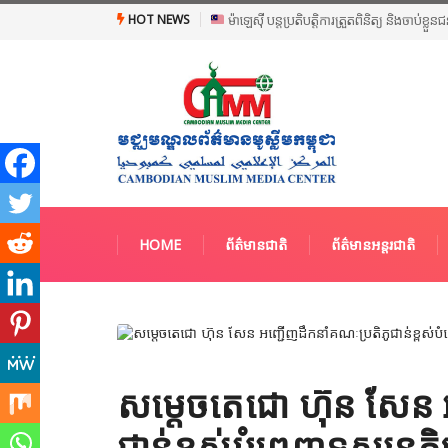
HOT NEWS
ម៉ាឡេស៊ី បន្តប្រតិបត្តិការត្រួតពិនិត្យ និងចាប់ខ្ល
HOME
ព័ត៌មានជាតិ
ព័ត៌មានអន្តរជាតិ
សម្ដេចតេជោ ហ៊ុន សែន 
ជាន់ខ្ពស់បំពេញទស្សនកិច