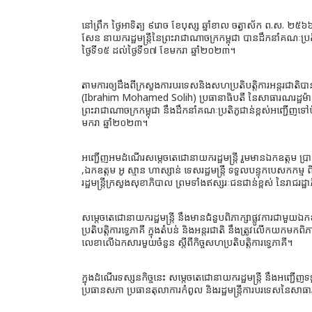
នៅព្រឹក ថ្ងៃអាទិត្យ ៩រោច ខែបុស្ស ឆ្នាំខាល ចត្វាស័ក ព.ស. ២៥
សែន នាយករដ្ឋមន្រ្តីនៃព្រះរាជាណាចក្រកម្ពុជា បានដឹកនាំគណៈប្រត
ថ្ងៃទី១៥ ដល់ថ្ងៃទី១៧ ខែមករា ឆ្នាំ២០២៣។
តាមការឲ្យដឹងពីក្រសួងការបរទេសនិងសហប្រតិបត្តិការអន្តរជាតិបា
(Ibrahim Mohamed Solih) ប្រធានាធិបតី នៃសាធារណរដ្ឋម៉ាល់
ព្រះរាជាណាចក្រកម្ពុជា នឹងដឹកនាំគណៈប្រតិភូជាន់ខ្ពស់អញ្ជើញទៅប
មករា ឆ្នាំ២០២៣។
អញ្ជើញអមដំណើរសម្តេចតេជោនាយករដ្ឋមន្រ្តី រួមមានឯកឧត្តម ប្រាក់ ស
,ឯកឧត្តម អូ ស្មាន ហាស្សាន់ ទេសរដ្ឋមន្ត្រី ទទួលបន្ទុកបេសកកម្
រដ្ឋមន្រ្តីក្រសួងសុខាភិបាល ព្រមទាំងឥស្សរៈជនជាន់ខ្ពស់ នៃរាជរដ្ឋ
សម្តេចតេជោនាយករដ្ឋមន្ត្រី នឹងមានជំនួបពិភាក្សាផ្លូវការជាមួយឯកឧ
ប្រតិបត្តិការទ្វេភាគី ក្នុងតំបន់ និងអន្តរជាតិ នឹងត្រូវលើកយកមកពិភាក
លេខាលើឯកសារមួយចំនួន ស្ដីពីកិច្ចសហប្រតិបត្តិការទ្វេភាគី។
ក្នុងដំណើរទស្សនកិច្ចនេះ សម្តេចតេជោនាយករដ្ឋមន្ត្រី នឹងអញ្
ប្រធានសភា ប្រធានតុលាការកំពូល និងរដ្ឋមន្ត្រីការបរទេសនៃសាធា