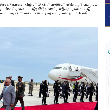
៉ាល់ឌីវនាពេលនេះ នឹងផ្ដល់កាលានុវត្តភាពសម្រាប់ភាគីទាំងពីរធ្វើការពិនិត្យមើល
ទាំងការស្វែងរកអភិក្រមថ្មីៗ ដើម្បីពង្រឹងបន្ថែមទៀតនូវកិច្ចសហប្រតិបត្តិ
ប្បធម៌ កសិកម្ម និងការអភិវឌ្ឍធនធានមនុស្ស ដែលផ្តល់ផលប្រយោជន៍ទៅវិញ