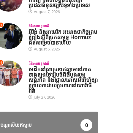
ព័ត៌មានអន្តរជាតិ
ប្រវេសន៍ខុសច្បាប់ទូទាំងប្រទេស
August 7, 2026
ីរ៉ង់ និងអាមេរិក អះអាងថាកិច្ច
រមព្រៀងស្តីពីច្រកសមុទ្ទ
3
ព័ត៌មានអន្តរជាតិ
ormuz ជិតសម្រេចបានហើយ
អ៊ីរ៉ង់ និងអាមេរិក អះអាងថាកិច្ចព្រម
ព្រៀងស្តីពីច្រកសមុទ្ទ Hormuz
August 6, 2026
ជិតសម្រេចបានហើយ
August 6, 2026
4
ព័ត៌មានអន្តរជាតិ
មេដឹកនាំសាសនាឥស្លាមនៅភាគ
ខាងត្បូងថៃរៀបចំពិធីបួងសួង
សន្តិភាព និងថ្កោលទោសអំពើហិង្សា
ក្រោយការវាយប្រហារនៅណារ៉ាធី
វ៉ាត់
July 27, 2026
បណ្តាល័យឥស្លាម
0