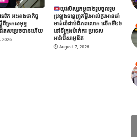
សកម្ពុជា២រូបចូលរួម
អ៊
ញគម្ពីរអាល់គូរអានចាំ
ព្
ប់ពិភពលោក លើកទី៤៦
H
ាក់កះ ប្រទេស
ូឌីត
ព័ត៌មានអន្តរជាតិ
, 2026
ម៉ាឡេស៊ី បន្តប្រតិបត្តិការត្រួត
ពិនិត្យ និងចាប់ខ្លួនជនអន្តោ
ប្រវេសន៍ខុសច្បាប់ទូទាំងប្រទេស
August 7, 2026