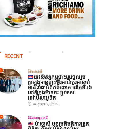
RECENT
1
ព័ត៌មានជាតិ
យុវសិស្សកម្ពុជា២រូបចូលរួម
ប្រឡងទន្ទេញគម្ពីរអាល់គូរអានចាំ
មាត់លំដាប់ពិភពលោក លើកទី៤៦
នៅទីក្រុងម៉ាក់កះ ប្រទេស
អារ៉ាប៊ីសាអូឌីត
August 7, 2026
2
ព័ត៌មានអន្តរជាតិ
ម៉ាឡេស៊ី បន្តប្រតិបត្តិការត្រួត
ពិនិត្យ និងចាប់ខ្លួនជនអន្តោ