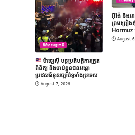
ព័ត៌មានអន្តរជាតិ
យុវសិស្
អ៊ីរ៉ង់ និងអាមេរិក អះអាងថាកិច្ច
ប្រឡងទន្ទេ
ព្រមព្រៀងស្តីពីច្រកសមុទ្ទ
មាត់លំដា
Hormuz ជិតសម្រេចបានហើយ
នៅទីក្រុងម៉
អារ៉ាប៊ីសាអ
August 6, 2026
August 7
បត្តិការត្រួត
ជនអន្តោ
ទាំងប្រទេស