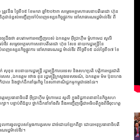
៦៦ ត្រូវនឹង ថ្ងៃទី១៥ ខែមករា ឆ្នាំ២០២៣ សម្តេចអគ្គមហាសេនាបតីតេជោ ហ៊ុន
ិភូជាន់ខ្ពស់អញ្ជើញទៅបំពេញទស្សនកិច្ចផ្លូវការ នៅសាធារណរដ្ឋម៉ាល់ឌីវ ពី
នឲ្យដឹងថា តបតាមការអញ្ជើញរបស់ ឯកឧត្តម អ៊ីប្រាហ៊ីម ម៉ូហាមេដ សូលី
ឌីវ សម្តេចអគ្គមហាសេនាបតីតេជោ ហ៊ុន សែន នាយករដ្ឋមន្រ្តីនៃ
ំពេញទស្សនកិច្ចផ្លូវការ នៅសាធារណរដ្ឋ ម៉ាល់ឌីវ ពីថ្ងៃទី១៥ ដល់ថ្ងៃទី១៧ ខែ
ុខុន ឧបនាយករដ្ឋមន្រ្តី រដ្ឋមន្រ្តីការបរទេស និងសហប្រតិ បត្តិការអន្តរជាតិ
ម ពិសេស ,ឯកឧត្តម ថោង ខុន រដ្ឋមន្រ្តីក្រសួងទេសចរណ៍, ឯកឧត្តម ម៉ម ប៊ុនហេង
ាភិបាល និងថ្នាក់ដឹកនាំធុរកិច្ច នៃសភាពាណិជ្ជកម្មកម្ពុជាផងដែរ។
ត្តមប្រធានាធិបតី អ៊ីប្រាហ៊ីម ម៉ូហាមេដ សូលី ក្នុងទិដ្ឋភាពនានានៃកិច្ចសហ
្សា។ បន្ទាប់ពីជំនួប ថ្នាក់ដឹកនាំទាំងពីរ នឹងអញ្ជើញធ្វើជាអធិបតីក្នុងពិធីចុះហត្ថ
ជើញទទួលការចូលជួបសម្តែងការគួរសម ដាច់ដោយឡែកពីគ្នា ដោយអនុប្រធានាធិបតី
រណរដ្ឋម៉ាល់ឌីវ។