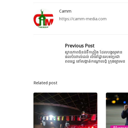
Camm
https://camm-media.com
Previous Post
ស្ថានភាពជំនន់ទឹកភ្លៀង ដែលបង្កឲ្យមាន
ផលប៉ះពាល់ដល់ លំនៅដ្ឋានរបស់ប្រជា
ពលរដ្ឋ នៅសង្កាត់កណ្ដោលដុំ ក្រុងច្បារមន
Related post
ព័ត៌មានជាតិ