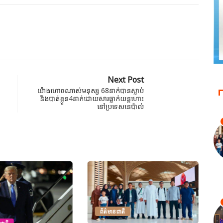
Next Post
យ៉ាងហោចណាស់មនុស្ស 68នាក់បានស្លាប់
និងបាត់ខ្លួន4នាក់ដោយសារធ្លាក់យន្តហោះ
នៅប្រទេសនេប៉ាល់