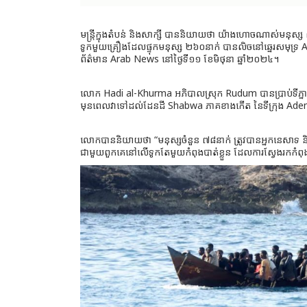
មន្ត្រីក្នុងតំបន់ និងសាក្សី បាននិយាយថា យ៉ាងហោចណាស់មនុស្ស ៣៩
ទូកមួយគ្រឿងដែលផ្ទុកមនុស្ស ២៦០នាក់ បានលិចនៅឆ្នេរសមុទ្រ
ព័ត៌មាន Arab News នៅថ្ងៃទី១១ ខែមិថុនា ឆ្នាំ២០២៤។
លោក Hadi al-Khurma អភិបាលស្រុក Rudum បានប្រាប់ទីភ្នាក់
មុនពេលវាទៅដល់ដែនដី Shabwa ភាគខាងកើត នៃទីក្រុង Ade
លោកបាននិយាយថា “មនុស្សចំនួន ៧៨នាក់ ត្រូវបានអ្នកនេសាទ 
ជាមួយពួកគេនៅលើទូកតែមួយកំពុងបាត់ខ្លួន ដែលការស្វែងរកកំពុ