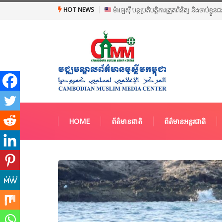
HOT NEWS
ម៉ាឡេស៊ី បន្តប្រតិបត្តិការត្រួតពិនិត្យ និងចាប់ខ្ល
HOME
ព័ត៌មានជាតិ
ព័ត៌មានអន្តរជាតិ