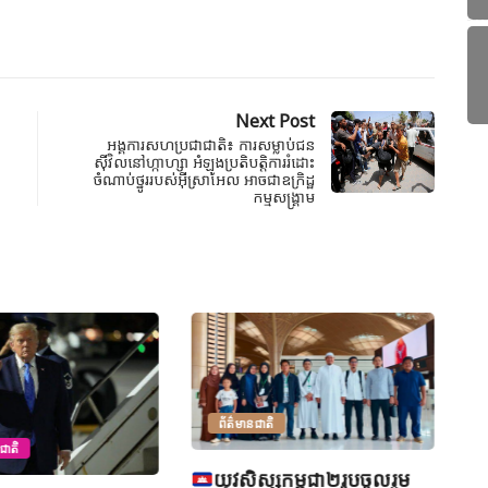
Next Post
អង្គការសហប្រជាជាតិ៖ ការសម្លាប់ជន
ស៊ីវិលនៅហ្កាហ្សា អំឡុងប្រតិបត្តិការរំដោះ
ចំណាប់ថ្នូររបស់អ៊ីស្រាអែល អាចជាឧក្រិដ្ឋ
កម្មសង្គ្រាម
ព័ត៌មានជាតិ
ជាតិ
យុវសិស្សកម្ពុជា២រូបចូលរួម