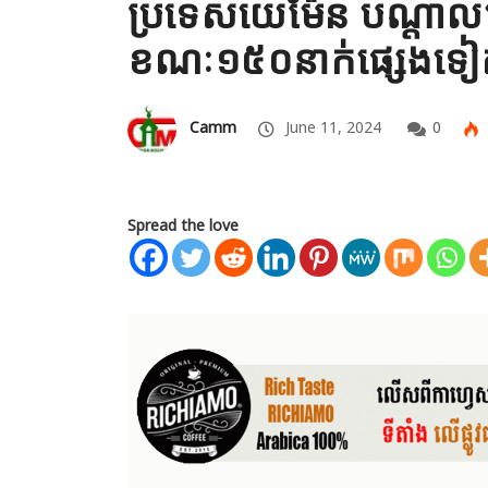
ប្រទេសយេម៉ែន បណ្តាល
ខណៈ១៥០នាក់ផ្សេងទៀតកំ
Camm
June 11, 2024
0
Spread the love