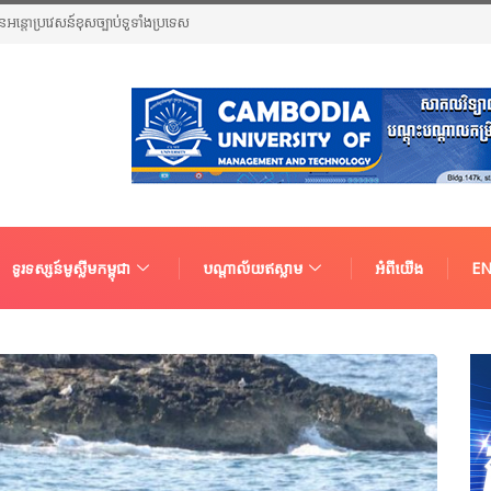
ួនជនអន្តោប្រវេសន៍ខុសច្បាប់ទូទាំងប្រទេស
ទូរទស្សន៍មូស្លីមកម្ពុជា
បណ្តាល័យឥស្លាម
អំពីយើង
EN