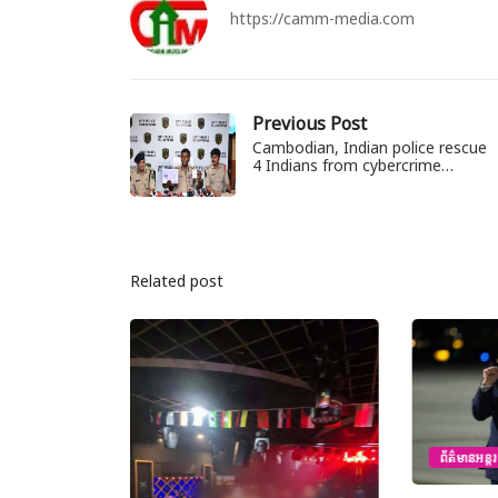
https://camm-media.com
Previous Post
Cambodian, Indian police rescue
4 Indians from cybercrime…
Related post
ព័ត៌មានអន្តរ
រូបចូលរួម