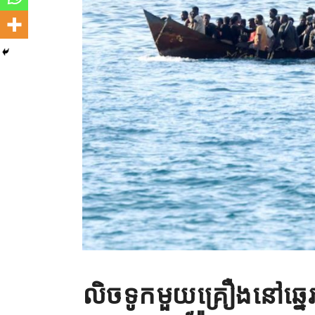
លិចទូកមួយគ្រឿងនៅឆ្នេ