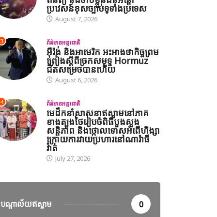
ប្រវេសន៍ខុសច្បាប់ទូទាំងប្រទេស
August 7, 2026
3
ព័ត៌មានអន្តរជាតិ
អ៊ីរ៉ង់ និងអាមេរិក អះអាងថាកិច្ចព្រម
ព្រៀងស្តីពីច្រកសមុទ្ទ Hormuz
ជិតសម្រេចបានហើយ
August 6, 2026
4
ព័ត៌មានអន្តរជាតិ
មេដឹកនាំសាសនាឥស្លាមនៅភាគ
ខាងត្បូងថៃរៀបចំពិធីបួងសួង
សន្តិភាព និងថ្កោលទោសអំពើហិង្សា
ក្រោយការវាយប្រហារនៅណារ៉ាធី
វ៉ាត់
July 27, 2026
បណ្តាល័យឥស្លាម
0