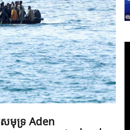
រសមុទ្រ Aden