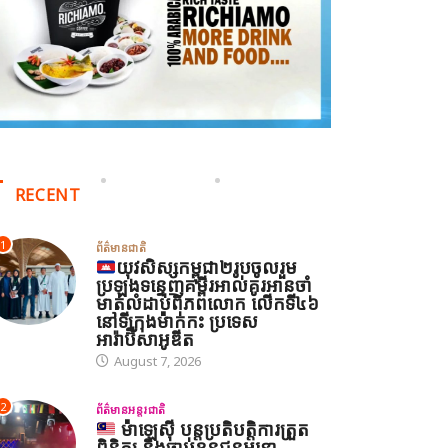
RECENT
1
ព័ត៌មានជាតិ
យុវសិស្សកម្ពុជា២រូបចូលរួម
ប្រឡងទន្ទេញគម្ពីរអាល់គូរអានចាំ
មាត់លំដាប់ពិភពលោក លើកទី៤៦
នៅទីក្រុងម៉ាក់កះ ប្រទេស
អារ៉ាប៊ីសាអូឌីត
August 7, 2026
2
ព័ត៌មានអន្តរជាតិ
ម៉ាឡេស៊ី បន្តប្រតិបត្តិការត្រួត
ពិនិត្យ និងចាប់ខ្លួនជនអន្តោ