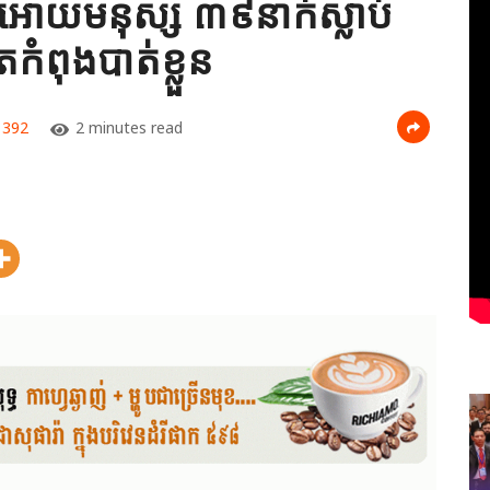
អោយមនុស្ស ៣៩នាក់ស្លាប់
ពុងបាត់ខ្លួន
392
2 minutes read