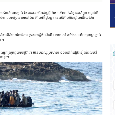
នាក់បានស្លាប់ ដែលភាគច្រើនជាស្ត្រី និង ១៥០នាក់កំពុងបាត់ខ្លួន បន្ទាប់ពី
 Aden របស់ប្រទេសយេម៉ែន កាលពីថ្ងៃចន្ទ។ នេះបើតាមការផ្សាយដោយសារ
ងារព័ត៌មានរ៉យទ័រថា ទូកនេះធ្វើដំណើរពី Horn of Africa ហើយបានក្រឡាប់
n ។
និងអ្នកស្រុកជួយសង្រ្គោះ។ មានមនុស្សប្រហែល ១០០នាក់ផ្សេងទៀតដែលនៅ
ងបន្ត”៕