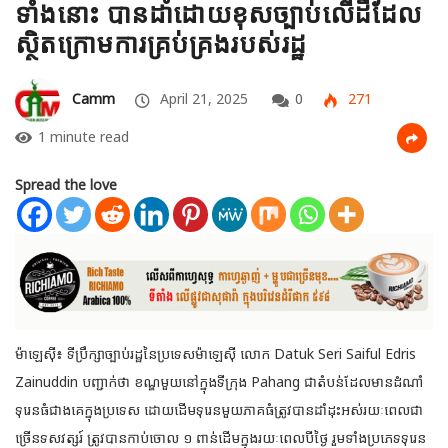
ទាំងនោះ បានដាំដោយខុសច្បាប់លើដីដែល
ស្ថិតក្រោមការគ្រប់គ្រងរបស់រដ្ឋ
Camm
April 21, 2025
0
271
1 minute read
Spread the love
ម៉ាឡេស៊ី៖ ទីប្រឹក្សាច្បាប់រដ្ឋនៃប្រទេសម៉ាឡេស៊ី លោក Datuk Seri Saiful Edris
Zainuddin បញ្ជាក់ថា ខណ្ឌមួយនៅក្នុងទីក្រុង Pahang ជាតំបន់ដែលមានដំណាំ
ទុរេនធំជាងគេក្នុងប្រទេស ដោយដើមទុរេនមួយភាគ
ធំត្រូវបានដាំដុះអស់រយៈពេលជា
ច្រើនទសវត្សរ៍ ត្រូវបានកាប់ចោល ១ ពាន់ដើមក្នុងរយៈពេលបីថ្ងៃ រួមទាំងប្រភេទទុរេន