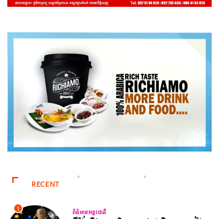
RECENT
1
ព័ត៌មានអន្តរជាតិ