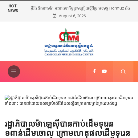
HOT
អ៊ីរ៉ង់ និងអាមេរិក អះអាងថាកិច្ចព្រមព្រៀងស្តីពីច្រកសមុទ្ទ Hormuz ជិត
NEWS
August 6, 2026
សម្រេចបានហើយ
រដ្ឋាភិបាលម៉ាឡេស៊ីបានកាប់ដើមទុរេន
១ពាន់ដើមចោល ក្រោមហេតុផលដើមទុរេន