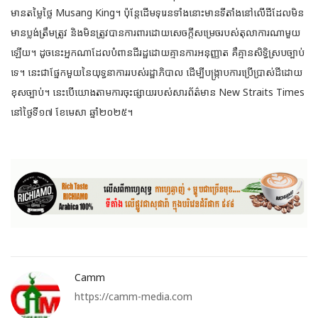
មានតម្លៃថ្លៃ Musang King។ ប៉ុន្តែដើមទុរេនទាំងនោះមានទីតាំងនៅលើដីដែលមិន
មានប្លង់ត្រឹមត្រូវ និងមិនត្រូវបានការពារដោយសេចក្តីសម្រេចរបស់តុលាការណាមួយ
ឡើយ។ ដូចនេះអ្នកណាដែលបំពានដីរដ្ឋដោយគ្មានការអនុញ្ញាត គឺគ្មានសិទ្ធិស្របច្បាប់
ទេ។ នេះជាផ្នែកមួយនៃយុទ្ធនាការរបស់រដ្ឋាភិបាល ដើម្បីបង្ក្រាបការប្រើប្រាស់ដីដោយ
ខុសច្បាប់។ នេះបើយោងតាមការចុះផ្សាយរបស់សារព័ត៌មាន New Straits Times
នៅថ្ងៃទី១៧ ខែមេសា ឆ្នាំ២០២៥។
Camm
https://camm-media.com