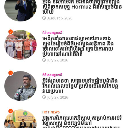
អ៊ីរ៉ង់ និងអាមេរិក អះអាងថាកិច្ចព្រមព្រៀង
ស្តីពីច្រកសមុទ្ទ Hormuz ជិតសម្រេចបាន
ហើយ
August 6, 2026
2
ព័ត៌មានអន្តរជាតិ
មេដឹកនាំសាសនាឥស្លាមនៅភាគខាង
ត្បូងថៃរៀបចំពិធីបួងសួងសន្តិភាព និង
ថ្កោលទោសអំពើហិង្សា ក្រោយការវាយ
ប្រហារនៅណារ៉ាធីវ៉ាត់
July 27, 2026
3
ព័ត៌មានអន្តរជាតិ
អ៊ីរ៉ង់ព្រមានថា សង្គ្រាមនៅមជ្ឈិមបូព៌ានឹង
រីករាលដាលបន្ថែម ប្រសិនបើអាមេរិកបន្ត
វាយប្រហារ
July 27, 2026
4
HOT NEWS
អង្គការពិភពលោកអ៊ីស្លាម សម្រាប់ការអប់រំ
វិទ្យាសាស្ត្រ និងវប្បធម៌ហៅ