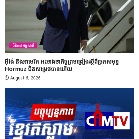
ព័ត៌មានអន្តរជាតិ
អ៊ីរ៉ង់ និងអាមេរិក អះអាងថាកិច្ចព្រមព្រៀងស្តីពីច្រកសមុទ្ទ
ម
Hormuz ជិតសម្រេចបានហើយ
ស
នៅ
August 6, 2026