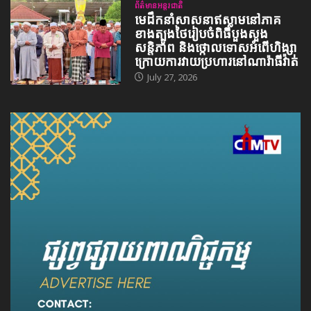
ព័ត៌មានអន្តរជាតិ
មេដឹកនាំសាសនាឥស្លាមនៅភាគ
ខាងត្បូងថៃរៀបចំពិធីបួងសួង
សន្តិភាព និងថ្កោលទោសអំពើហិង្សា
ក្រោយការវាយប្រហារនៅណារ៉ាធីវ៉ាត់
July 27, 2026