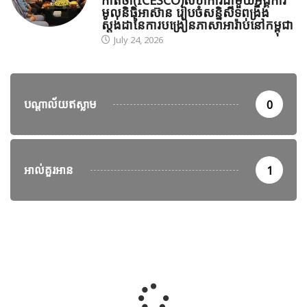
កាត់ថា(ICESCO)សហការជាមួយអង្គការ
មូលនិធិអាស៊ាន រៀបចំសន្និសីទពង្រឹង
ស្តង់ដានៃការបង្រៀនភាសាអារ៉ាប់នៅកម្ពុជា
July 24, 2026
បណ្តាល័យឥស្លាម
0
អាល់គួរអាន
1