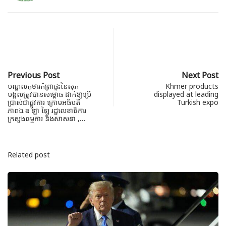
Previous Post
Next Post
មណ្ឌលកុមារកំព្រាផ្ទះនៃសុភ
Khmer products
មង្គលត្រូវបានសម្ពោធ ដាក់ឱ្យប្រើ
displayed at leading
ប្រាស់ជាផ្លូវការ ក្រោមអធិបតី
Turkish expo
ភាពឯ.ឧ ឡា ឡៃ រដ្ឋលេខាធិការ
ក្រសួងធម្មការ និងសាសនា ,…
Related post