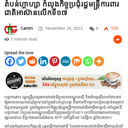
តំបន់ហ្គាហ្សា កំលុងកិច្ចប្រជុំរដ្ឋមន្ត្រីការពារ
ជាតិអាស៊ានលើកទី១៧
Camm
November 20, 2023
0
578
1 minute read
Spread the love
ហ្សាការតា៖ រដ្ឋមន្រ្តីក្រសួងការពារជាតិប្រទេសឥណ្ឌូនេស៊ី និងម៉ាឡេស៊ីបានអំពាវនាវ
ឱ្យមានបទឈប់បាញ់ភ្លាមៗនៅក្នុងតំបន់ហ្គាហ្សា និងការបើកច្រករបៀងបន្ទាន់សម្រាប់
ជំនួយមនុស្សធម៌ ក្នុងអំឡុងពេលកិច្ចប្រជុំរដ្ឋមន្ត្រីការពារជាតិអាស៊ីអាគ្នេយ៍ នៅរដ្ឋធានី
ហ្សាការតា នៃប្រទេសឥណ្ឌូនេស៊ីនៅថ្ងៃពុធសប្តាហ៍នេះ។ នេះបើយោងតាមការចេញ
ផ្សាយដោយ ទីភ្នាក់ងារសារព័ត៌មាន AFP នៅថ្ងៃទី១៥ ខែវិច្ឆិកា​ ឆ្នាំ២០២៣។
នៅក្នុងអំឡុងពេលកិច្ចប្រជុំ រដ្ឋមន្ត្រីការពារជាតិ នៃសមាគមប្រជាជាតិអាស៊ីអាគ្នេយ៍នៅ