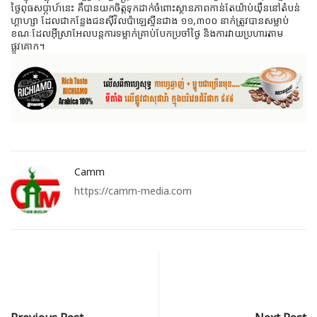
ថ្ងៃពុធសប្តាហ៍នេះ គឺបានយកចិត្តទុកដាក់ចំពោះស្ថានភាពកាន់តែយ៉ាប់យ៉ឺននៅតំបន់
ហ្គាហ្សា ដែលជាកន្លែងជនស៊ីវិលប៉ាឡេស្ទីនជាង ១១,៣០០ នាក់ត្រូវបានសម្លាប់
ខណៈដែលអ៊ីស្រាអែលបន្តការទម្លាក់គ្រាប់បែកប្រចាំថ្ងៃ និងការវាយប្រហារតាម
ផ្លូវគោក។
Camm
https://camm-media.com