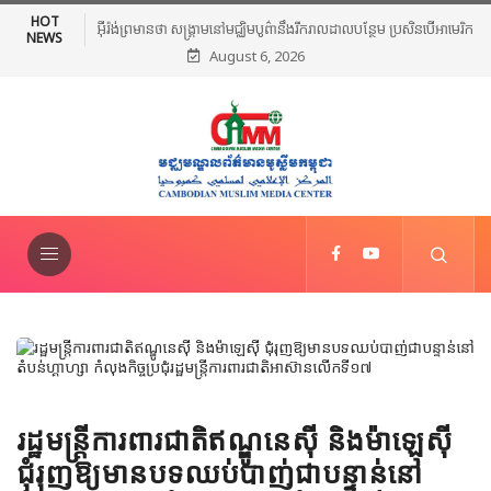
HOT
អ៊ីរ៉ង់ព្រមានថា សង្គ្រាមនៅមជ្ឈិមបូព៌ានឹងរីករាលដាលបន្ថែម ប្រសិនបើអាមេរិក
NEWS
August 6, 2026
បន្តវាយប្រហារ
រដ្ឋមន្ត្រីការពារជាតិឥណ្ឌូនេស៊ី និងម៉ាឡេស៊ី
ជុំរុញឱ្យមានបទឈប់បាញ់ជាបន្ទាន់នៅ