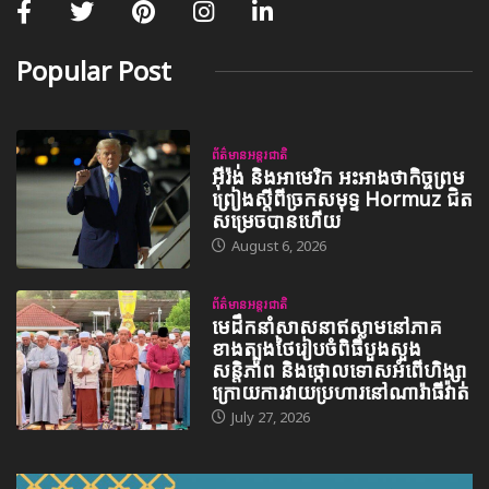
Popular Post
ព័ត៌មានអន្តរជាតិ
អ៊ីរ៉ង់ និងអាមេរិក អះអាងថាកិច្ចព្រម
ព្រៀងស្តីពីច្រកសមុទ្ទ Hormuz ជិត
សម្រេចបានហើយ
August 6, 2026
ព័ត៌មានអន្តរជាតិ
មេដឹកនាំសាសនាឥស្លាមនៅភាគ
ខាងត្បូងថៃរៀបចំពិធីបួងសួង
សន្តិភាព និងថ្កោលទោសអំពើហិង្សា
ក្រោយការវាយប្រហារនៅណារ៉ាធីវ៉ាត់
July 27, 2026