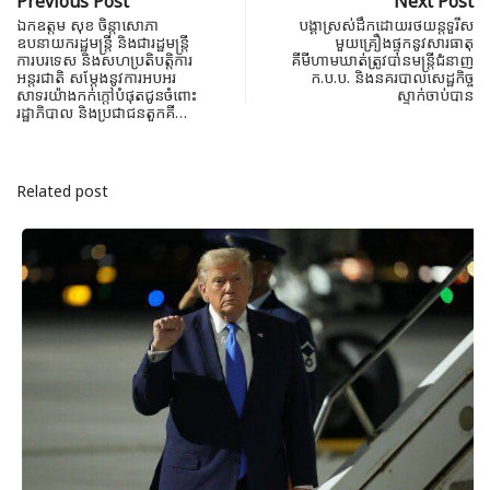
Previous Post
Next Post
ឯកឧត្តម សុខ ចិន្តាសោភា
បង្គាស្រស់ដឹកដោយរថយន្តទួរីស
ឧបនាយករដ្ឋមន្ត្រី និងជារដ្ឋមន្ត្រី
មួយគ្រឿងផ្ទុកនូវសារធាតុ
ការបរទេស និងសហប្រតិបត្តិការ
គីមីហាមឃាត់ត្រូវបានមន្រ្តីជំនាញ
អន្តរជាតិ សម្តែងនូវការអបអរ
ក.ប.ប.​​ និងនគរបាលសេដ្ឋកិច្ច
សាទរយ៉ាងកក់ក្តៅបំផុតជូនចំពោះ
ស្ទាក់ចាប់បាន
រដ្ឋាភិបាល និងប្រជាជនតួកគី…
Related post