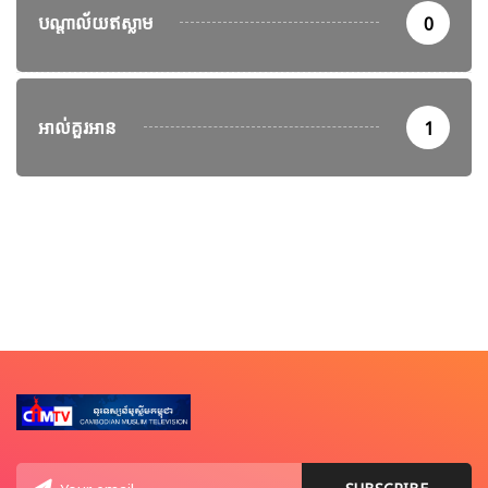
បណ្តាល័យឥស្លាម
0
អាល់គួរអាន
1