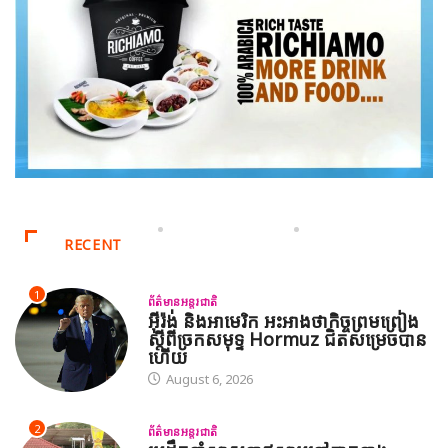
RECENT
1
ព័ត៌មានអន្តរជាតិ
អ៊ីរ៉ង់ និងអាមេរិក អះអាងថាកិច្ចព្រមព្រៀង
ស្តីពីច្រកសមុទ្ទ Hormuz ជិតសម្រេចបាន
ហើយ
August 6, 2026
2
ព័ត៌មានអន្តរជាតិ