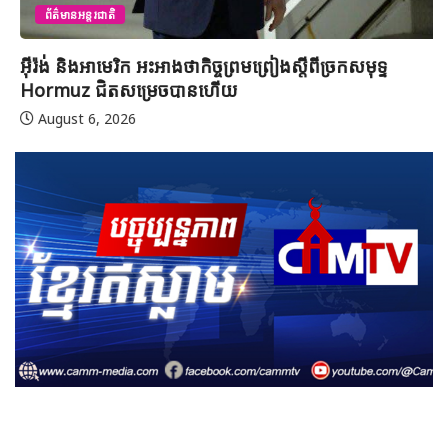
ព័ត៌មានអន្តរជាតិ
អ៊ីរ៉ង់ និងអាមេរិក អះអាងថាកិច្ចព្រមព្រៀងស្តីពីច្រកសមុទ្ទ
Hormuz ជិតសម្រេចបានហើយ
August 6, 2026