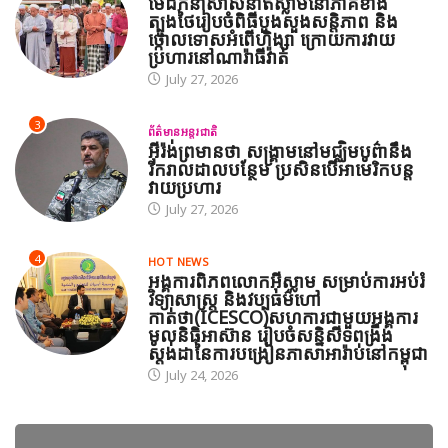
មេដឹកនាំសាសនាឥស្លាមនៅភាគខាង
ត្បូងថៃរៀបចំពិធីបួងសួងសន្តិភាព និង
ថ្កោលទោសអំពើហិង្សា ក្រោយការវាយ
ប្រហារនៅណារ៉ាធីវ៉ាត់
July 27, 2026
3
ព័ត៌មានអន្តរជាតិ
អ៊ីរ៉ង់ព្រមានថា សង្គ្រាមនៅមជ្ឈិមបូព៌ានឹង
រីករាលដាលបន្ថែម ប្រសិនបើអាមេរិកបន្ត
វាយប្រហារ
July 27, 2026
4
HOT NEWS
អង្គការពិភពលោកអ៊ីស្លាម សម្រាប់ការអប់រំ
វិទ្យាសាស្ត្រ និងវប្បធម៌ហៅ
កាត់ថា(ICESCO)សហការជាមួយអង្គការ
មូលនិធិអាស៊ាន រៀបចំសន្និសីទពង្រឹង
ស្តង់ដានៃការបង្រៀនភាសាអារ៉ាប់នៅកម្ពុជា
July 24, 2026