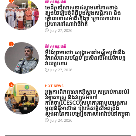
2
ព័ត៌មានអន្តរជាតិ
មេដឹកនាំសាសនាឥស្លាមនៅភាគខាង
ត្បូងថៃរៀបចំពិធីបួងសួងសន្តិភាព និង
ថ្កោលទោសអំពើហិង្សា ក្រោយការវាយ
ប្រហារនៅណារ៉ាធីវ៉ាត់
July 27, 2026
3
ព័ត៌មានអន្តរជាតិ
អ៊ីរ៉ង់ព្រមានថា សង្គ្រាមនៅមជ្ឈិមបូព៌ានឹង
រីករាលដាលបន្ថែម ប្រសិនបើអាមេរិកបន្ត
វាយប្រហារ
July 27, 2026
4
HOT NEWS
អង្គការពិភពលោកអ៊ីស្លាម សម្រាប់ការអប់រំ
វិទ្យាសាស្ត្រ និងវប្បធម៌ហៅ
កាត់ថា(ICESCO)សហការជាមួយអង្គការ
មូលនិធិអាស៊ាន រៀបចំសន្និសីទពង្រឹង
ស្តង់ដានៃការបង្រៀនភាសាអារ៉ាប់នៅកម្ពុជា
July 24, 2026