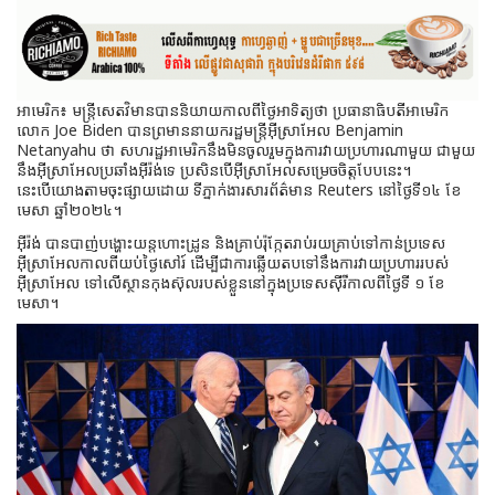
អាមេរិក៖ មន្ត្រីសេតវិមានបាននិយាយកាលពីថ្ងៃអាទិត្យថា ប្រធានាធិបតីអាមេរិក
លោក Joe Biden បានព្រមាននាយករដ្ឋមន្ត្រីអ៊ីស្រាអែល Benjamin
Netanyahu ថា សហរដ្ឋអាមេរិកនឹងមិនចូលរួមក្នុងការវាយប្រហារណាមួយ ជាមួយ
នឹងអ៊ីស្រាអែលប្រឆាំងអ៊ីរ៉ង់ទេ ប្រសិនបើអ៊ីស្រាអែលសម្រេចចិត្តបែបនេះ។
នេះបើយោងតាមចុះផ្សាយដោយ ទីភ្នាក់ងារសារព័ត៌មាន Reuters នៅថ្ងៃទី១៤ ខែ
មេសា ឆ្នាំ២០២៤។
អ៊ីរ៉ង់ បានបាញ់បង្ហោះយន្តហោះដ្រូន និងគ្រាប់រ៉ុក្កែតរាប់រយគ្រាប់ទៅកាន់ប្រទេស
អ៊ីស្រាអែលកាលពីយប់ថ្ងៃសៅរ៍ ដើម្បីជាការឆ្លើយតបទៅនឹងការវាយប្រហាររបស់
អ៊ីស្រាអែល ទៅលើស្ថានកុងស៊ុលរបស់ខ្លួននៅក្នុងប្រទេសស៊ីរីកាលពីថ្ងៃទី ១ ខែ
មេសា។