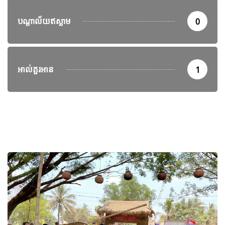
បណ្តាល័យឥស្លាម
0
អាល់គួរអាន
1