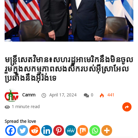
មន្រ្តីសេតវិមាន៖សហរដ្ឋអាមេរិកនឹងមិនចូល
រួមក្នុងសកម្មភាពសងសឹករបស់អ៊ីស្រាអែល
ប្រឆាំងនឹងអ៊ីរ៉ង់ទេ
Camm
April 17, 2024
0
441
1 minute read
Spread the love