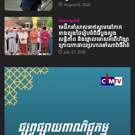
August 6, 2026
ព័ត៌មានអន្តរជាតិ
មេដឹកនាំសាសនាឥស្លាមនៅភាគ
ខាងត្បូងថៃរៀបចំពិធីបួងសួង
សន្តិភាព និងថ្កោលទោសអំពើហិង្សា
ក្រោយការវាយប្រហារនៅណារ៉ាធីវ៉ាត់
July 27, 2026