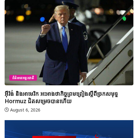
ព័ត៌មានអន្តរជាតិ
អ៊ីរ៉ង់ និងអាមេរិក អះអាងថាកិច្ចព្រមព្រៀងស្តីពីច្រកសមុទ្ទ
Hormuz ជិតសម្រេចបានហើយ
August 6, 2026