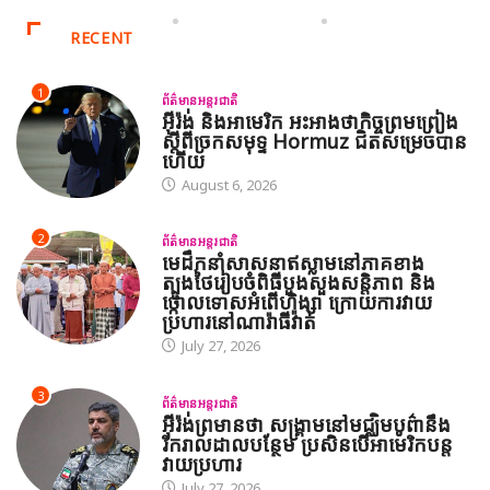
RECENT
1
ព័ត៌មានអន្តរជាតិ
អ៊ីរ៉ង់ និងអាមេរិក អះអាងថាកិច្ចព្រមព្រៀង
ស្តីពីច្រកសមុទ្ទ Hormuz ជិតសម្រេចបាន
ហើយ
August 6, 2026
2
ព័ត៌មានអន្តរជាតិ
មេដឹកនាំសាសនាឥស្លាមនៅភាគខាង
ត្បូងថៃរៀបចំពិធីបួងសួងសន្តិភាព និង
ថ្កោលទោសអំពើហិង្សា ក្រោយការវាយ
ប្រហារនៅណារ៉ាធីវ៉ាត់
July 27, 2026
3
ព័ត៌មានអន្តរជាតិ
អ៊ីរ៉ង់ព្រមានថា សង្គ្រាមនៅមជ្ឈិមបូព៌ានឹង
រីករាលដាលបន្ថែម ប្រសិនបើអាមេរិកបន្ត
វាយប្រហារ
July 27, 2026