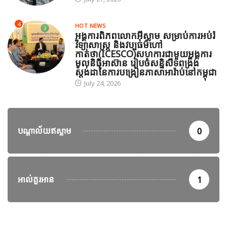
4
HOT NEWS
អង្គការពិភពលោកអ៊ីស្លាម សម្រាប់ការអប់រំ
វិទ្យាសាស្ត្រ និងវប្បធម៌ហៅ
កាត់ថា(ICESCO)សហការជាមួយអង្គការ
មូលនិធិអាស៊ាន រៀបចំសន្និសីទពង្រឹង
ស្តង់ដានៃការបង្រៀនភាសាអារ៉ាប់នៅកម្ពុជា
July 24, 2026
បណ្តាល័យឥស្លាម
0
អាល់គួរអាន
1