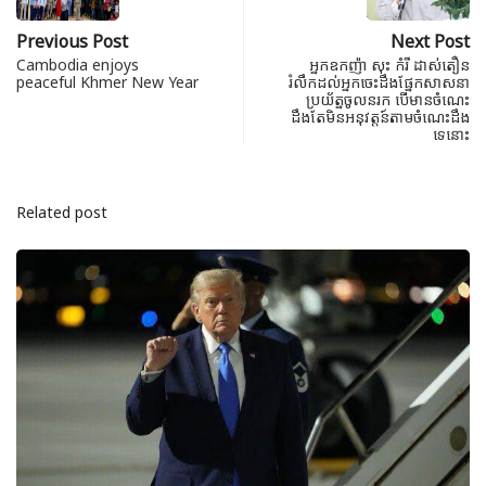
Previous Post
Next Post
Cambodia enjoys
អ្នកឧកញ៉ា សុះ កំរី ដាស់តឿន
peaceful Khmer New Year
រំលឹកដល់អ្នកចេះដឹងផ្នែកសាសនា
ប្រយ័ត្នចូលនរក បើមានចំណេះ
ដឹងតែមិនអនុវត្តន៍តាមចំណេះដឹង
ទេនោះ
Related post