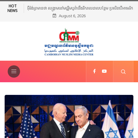
HOT
អង្គការពិភពលោកអ៊ីស្លាម សម្រាប់ការអប់រំ វិទ្យាសាស្ត្រ និងវប្បធម៌ហៅ
NEWS
August 6, 2026
កាត់ថា(ICESCO)សហការជាមួយអង្គការមូលនិធិអាស៊ាន រៀបចំសន្និសីទពង្រឹង
ស្តង់ដានៃការបង្រៀនភាសាអារ៉ាប់នៅកម្ពុជា