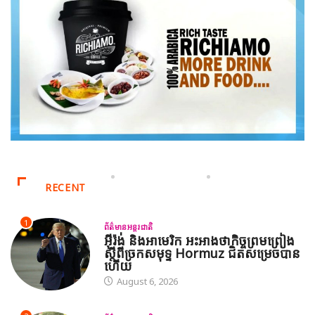
RECENT
1
ព័ត៌មានអន្តរជាតិ
អ៊ីរ៉ង់ និងអាមេរិក អះអាងថាកិច្ចព្រមព្រៀង
ស្តីពីច្រកសមុទ្ទ Hormuz ជិតសម្រេចបាន
ហើយ
August 6, 2026