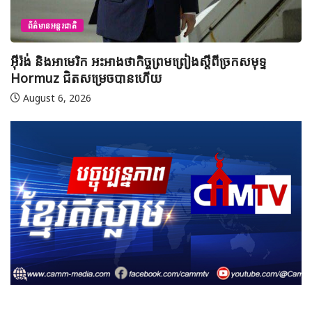
ព័ត៌មានអន្តរជាតិ
អ៊ីរ៉ង់ និងអាមេរិក អះអាងថាកិច្ចព្រមព្រៀងស្តីពីច្រកសមុទ្ទ
Hormuz ជិតសម្រេចបានហើយ
August 6, 2026