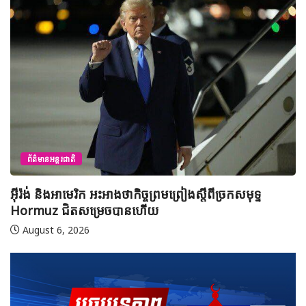
ព័ត៌មានអន្តរជាតិ
អ៊ីរ៉ង់ និងអាមេរិក អះអាងថាកិច្ចព្រមព្រៀងស្តីពីច្រកសមុទ្ទ
ម
Hormuz ជិតសម្រេចបានហើយ
ស
នៅ
August 6, 2026