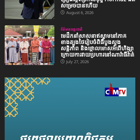
សម្រេចបានហើយ
August 6, 2026
ព័ត៌មានអន្តរជាតិ
មេដឹកនាំសាសនាឥស្លាមនៅភាគ
ខាងត្បូងថៃរៀបចំពិធីបួងសួង
សន្តិភាព និងថ្កោលទោសអំពើហិង្សា
ក្រោយការវាយប្រហារនៅណារ៉ាធីវ៉ាត់
July 27, 2026