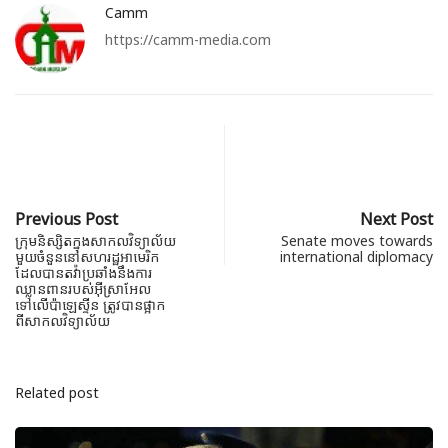
Camm
https://camm-media.com
Previous Post
Next Post
ក្រុមនិស្សិតក្នុងសាកលវិទ្យាល័យ
Senate moves towards
មួយចំនួននៅសហរដ្ឋអាមេរិក
international diplomacy
ដែលបានតវ៉ាប្រឆាំងនឹងការ
ឈ្លានពានរបស់អ៊ីស្រាអែល
ទៅលើប៉ាឡេស្ទីន ត្រូវបានផ្អាក
ពីសាកលវិទ្យាល័យ
Related post