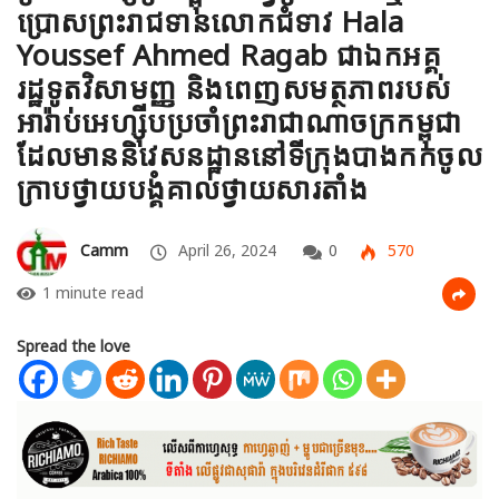
ប្រោសព្រះរាជទានលោកជំទាវ Hala
Youssef Ahmed Ragab ជាឯកអគ្គ
រដ្ឋទូតវិសាមញ្ញ និងពេញសមត្ថភាពរបស់
អារ៉ាប់អេហ្ស៊ីបប្រចាំព្រះរាជាណាចក្រកម្ពុជា
ដែលមាននិវេសនដ្ឋាននៅទីក្រុងបាងកកចូល
ក្រាបថ្វាយបង្គំគាល់ថ្វាយសារតាំង
Camm
April 26, 2024
0
570
1 minute read
Spread the love