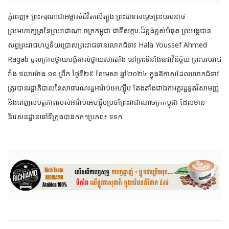
ភ្នំពេញ៖ ព្រះករុណាជាអម្ចាស់ជីវិតលើត្បូង ព្រះបាទសម្តេចព្រះបរមនាថ
ព្រះមហាក្សត្រនៃព្រះរាជាណា ចក្រកម្ពុជា ជាទីសក្ការៈដ៏ខ្ពង់ខ្ពស់បំផុត ព្រះអង្គបាន
សព្វព្រះរាជហឬទ័យប្រោសព្រះរាជទានលោកជំទាវ Hala
Youssef Ahmed
Ragab ចូលក្រាបថ្វាយបង្គំគាល់ថ្វាយសារតាំង នៅព្រះទីនាំងទេវាវិនិច្ឆ័យ ព្រះបរមរាជ
វាំង វេលាម៉ោង ១១ ព្រឹក ថ្ងៃទី២៥ ខែមេសា ឆ្នាំ២០២៤ ក្នុងឱកាសដែលលោកជំទាវ
ត្រូវបានរដ្ឋាភិបាលនៃសាធារណរដ្ឋអារ៉ាប់អេហ្ស៊ីប តែងតាំងជាឯកអគ្គរដ្ឋទូតវិសាមញ្ញ
និងពេញសមត្ថភាពរបស់អារ៉ាប់អេហ្ស៊ីបប្រចាំព្រះរាជាណាចក្រកម្ពុជា ដែលមាន
និវេសនដ្ឋាននៅទីក្រុងបាងកក។ប្រភព៖ ទទក