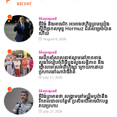
RECENT
1
ព័ត៌មានអន្តរជាតិ
អ៊ីរ៉ង់ និងអាមេរិក អះអាងថាកិច្ចព្រមព្រៀង
ស្តីពីច្រកសមុទ្ទ Hormuz ជិតសម្រេចបាន
ហើយ
August 6, 2026
2
ព័ត៌មានអន្តរជាតិ
មេដឹកនាំសាសនាឥស្លាមនៅភាគខាង
ត្បូងថៃរៀបចំពិធីបួងសួងសន្តិភាព និង
ថ្កោលទោសអំពើហិង្សា ក្រោយការវាយ
ប្រហារនៅណារ៉ាធីវ៉ាត់
July 27, 2026
3
ព័ត៌មានអន្តរជាតិ
អ៊ីរ៉ង់ព្រមានថា សង្គ្រាមនៅមជ្ឈិមបូព៌ានឹង
រីករាលដាលបន្ថែម ប្រសិនបើអាមេរិកបន្ត
វាយប្រហារ
July 27, 2026