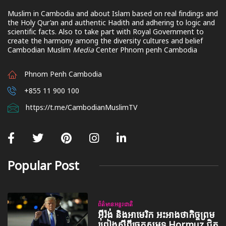
Muslim in Cambodia and about Islam based on real findings and
the Holy Qur’an and authentic Hadith and adhering to logic and
scientific facts. Also to take part with Royal Government to
create the harmony among the diversity cultures and belief
Cambodian Muslim
Media
Center Phnom penh Cambodia
Phnom Penh Cambodia
+855 11 900 100
https://t.me/CambodianMuslimTV
Popular Post
ព័ត៌មានអន្តរជាតិ
អ៊ីរ៉ង់ និងអាមេរិក អះអាងថាកិច្ចព្រម
ព្រៀងស្តីពីច្រកសមុទ្ទ Hormuz ជិត