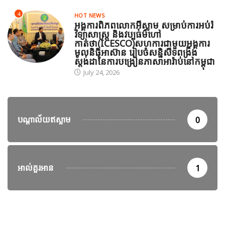
4
HOT NEWS
អង្គការពិភពលោកអ៊ីស្លាម សម្រាប់ការអប់រំ
វិទ្យាសាស្ត្រ និងវប្បធម៌ហៅ
កាត់ថា(ICESCO)សហការជាមួយអង្គការ
មូលនិធិអាស៊ាន រៀបចំសន្និសីទពង្រឹង
ស្តង់ដានៃការបង្រៀនភាសាអារ៉ាប់នៅកម្ពុជា
July 24, 2026
បណ្តាល័យឥស្លាម
0
អាល់គួរអាន
1