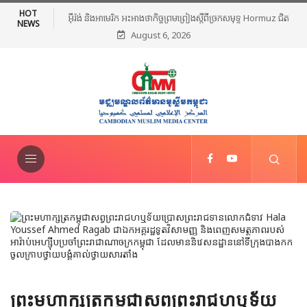
HOT
អ៊ីរ៉ង់ និងអាមេរិក អះអាងថាកិច្ចព្រមព្រៀងស្តីពីច្រកសមុទ្ទ Hormuz ជិត
NEWS
August 6, 2026
សម្រេចបានហើយ
ព្រះមហាក្សត្រកម្ពុជាសព្វព្រះរាជហឬទ័យ