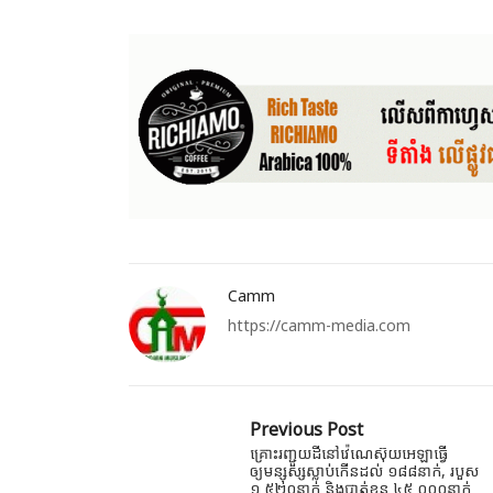
Camm
https://camm-media.com
Previous Post
គ្រោះរញ្ជួយដីនៅវ៉េណេស៊ុយអេឡាធ្វើ
ឲ្យមន្សុស្សស្លាប់កើនដល់ ១៨៨នាក់, របួស
១ ៥២០នាក់ និងបាត់ខ្លួន ៤៥ ០០០នាក់