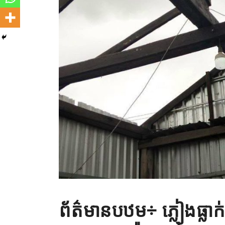
ព័ត៌មានបឋម÷ ភ្លៀងធ្លាក់ 