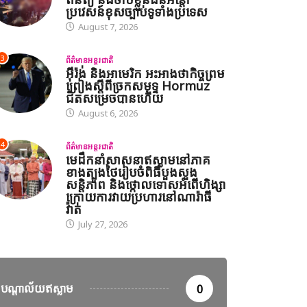
ប្រវេសន៍ខុសច្បាប់ទូទាំងប្រទេស
និត្យ និងចាប់ខ្លួនជនអន្តោ
August 7, 2026
រវេសន៍ខុសច្បាប់ទូទាំងប្រទេស
August 7, 2026
3
ព័ត៌មានអន្តរជាតិ
អ៊ីរ៉ង់ និងអាមេរិក អះអាងថាកិច្ចព្រម
ព្រៀងស្តីពីច្រកសមុទ្ទ Hormuz
ជិតសម្រេចបានហើយ
August 6, 2026
4
ព័ត៌មានអន្តរជាតិ
មេដឹកនាំសាសនាឥស្លាមនៅភាគ
ខាងត្បូងថៃរៀបចំពិធីបួងសួង
សន្តិភាព និងថ្កោលទោសអំពើហិង្សា
ក្រោយការវាយប្រហារនៅណារ៉ាធី
វ៉ាត់
July 27, 2026
បណ្តាល័យឥស្លាម
0