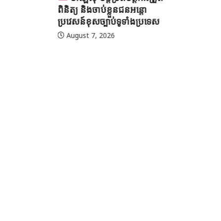
ពិនិត្យ និងចាប់ខ្លួនជនអន្តោ
ប្រវេសន៍ខុសច្បាប់ទូទាំងប្រទេស
August 7, 2026