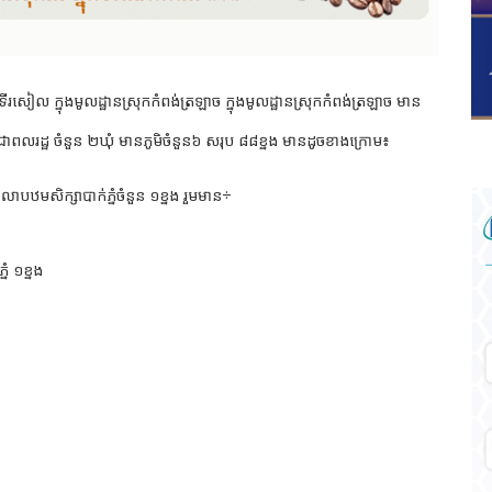
ៀល ក្នុងមូលដ្ឋានស្រុកកំពង់ត្រឡាច ក្នុងមូលដ្ឋានស្រុកកំពង់ត្រឡាច មាន
ទះប្រជាពលរដ្ឋ ចំនួន ២ឃុំ មានភូមិចំនួន៦ សរុប ៨៨ខ្នង មានដូចខាងក្រោម៖
ាលាបឋមសិក្សាបាក់ភ្នំចំនួន ១ខ្នង រួមមាន÷
នំ ១ខ្នង