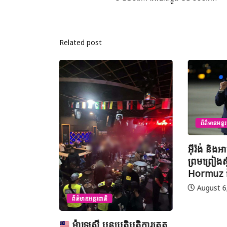
Related post
ព័ត៌មានអន្តរ
រូបចូលរួម
អ៊ីរ៉ង់ និង
ាល់គូរអានចាំ
ព្រមព្រៀងស្
ោក លើកទី៤៦
Hormuz 
រទេស
August 6
ព័ត៌មានអន្តរជាតិ
ម៉ាឡេស៊ី បន្តប្រតិបត្តិការត្រួត