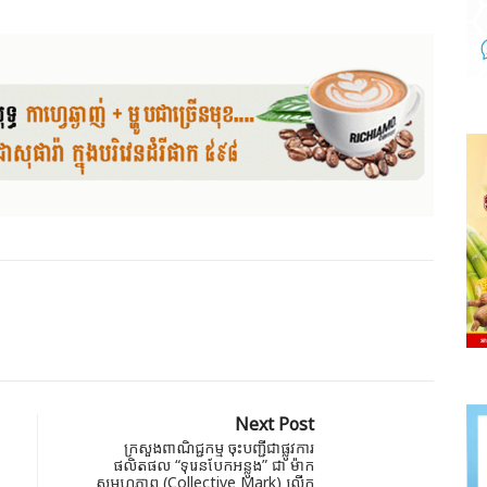
Next Post
ក្រសួងពាណិជ្ជកម្ម ចុះបញ្ជីជាផ្លូវការ
ផលិតផល “ទុរេនបែកអន្លូង” ជា ម៉ាក
សមូហភាព (Collective Mark) លើក