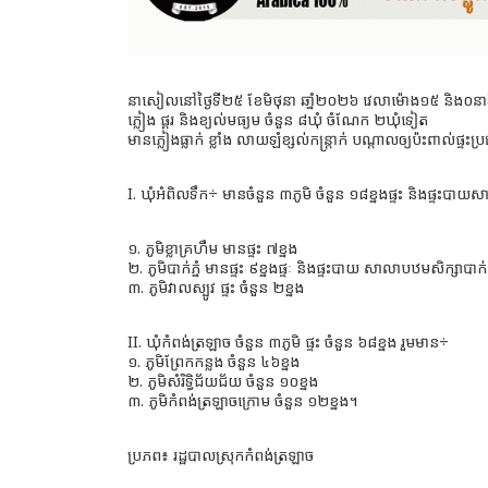
នាសៀលនៅថ្ងៃទី២៥ ខែមិថុនា ឆាំ្ន២០២៦ វេលាម៉ោង១៥ និង០នាទីរស
ភ្លៀង ផ្គរ និងខ្យល់មធ្យម ចំនួន ៨ឃុំ ចំណែក ២ឃុំទៀត
មានភ្លៀងធ្លាក់ ខ្លាំង លាយឡំខ្សល់កន្រ្តាក់ បណ្តាលឲ្យប៉ះពាល់ផ្
I. ឃុំអំពិលទឹក÷ មានចំនួន ៣ភូមិ ចំនួន ១៨ខ្នងផ្ទះ និងផ្ទះបាយស
១. ភូមិខ្លាគ្រហឹម មានផ្ទះ ៧ខ្នង
២. ភូមិបាក់ភ្នំ មានផ្ទះ ៩ខ្នងផ្ទៈ និងផ្ទះបាយ សាលាបឋមសិក្សាបាក់ភ្
៣. ភូមិវាលស្បូវ ផ្ទះ ចំនួន ២ខ្នង
II. ឃុំកំពង់ត្រឡាច ចំនួន ៣ភូមិ ផ្ទះ ចំនួន ៦៨ខ្នង រួមមាន÷
១. ភូមិព្រែកកន្លង ចំនួន ៤៦ខ្នង
២. ភូមិសំរិទ្ធិជ័យជ័យ ចំនួន ១០ខ្នង
៣. ភូមិកំពង់ត្រឡាចក្រោម ចំនួន ១២ខ្នង។
ប្រភព៖ រដ្ឋបាលស្រុកកំពង់ត្រឡាច