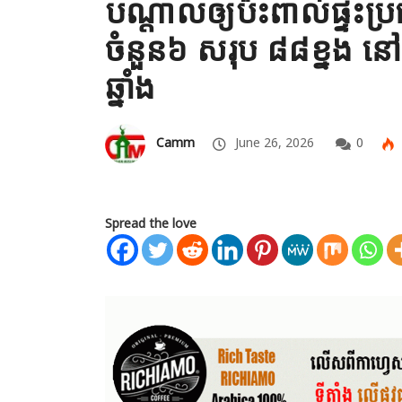
បណ្តាលឲ្យប៉ះពាល់ផ្ទះប្រ
ចំនួន៦ សរុប ៨៨ខ្នង នៅស
ឆ្នាំង
Camm
June 26, 2026
0
Spread the love