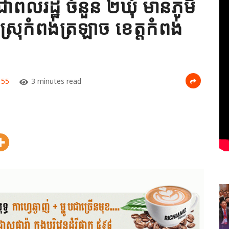
ជាពលរដ្ឋ ចំនួន ២ឃុំ មានភូមិ
្រុកំពង់ត្រឡាច ខេត្តកំពង់
55
3 minutes read