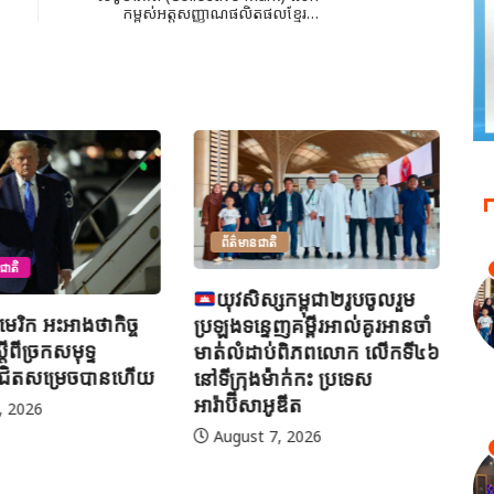
កម្ពស់អត្តសញ្ញាណផលិតផលខ្មែរ…
ព័ត៌មានជាតិ
ជាតិ
យុវសិស្សកម្ពុជា២រូបចូលរួម
អាមេរិក អះអាងថាកិច្ច
ប្រឡងទន្ទេញគម្ពីរអាល់គូរអានចាំ
តីពីច្រកសមុទ្ទ
មាត់លំដាប់ពិភពលោក លើកទី៤៦
ជិតសម្រេចបានហើយ
នៅទីក្រុងម៉ាក់កះ ប្រទេស
អារ៉ាប៊ីសាអូឌីត
, 2026
August 7, 2026