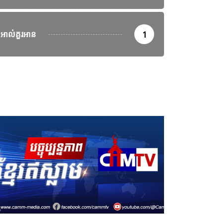
អាល់គួរអាន
1