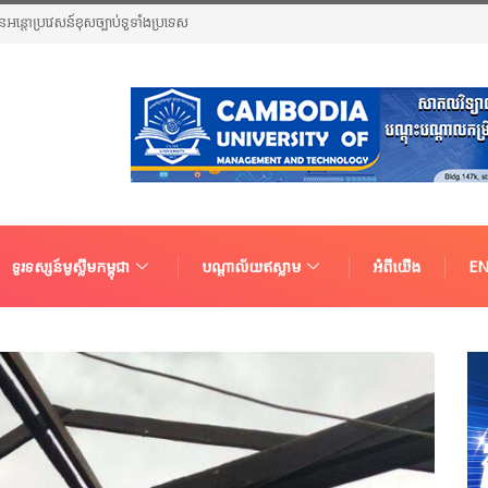
ួនជនអន្តោប្រវេសន៍ខុសច្បាប់ទូទាំងប្រទេស
ទូរទស្សន៍មូស្លីមកម្ពុជា
បណ្តាល័យឥស្លាម
អំពីយើង
EN