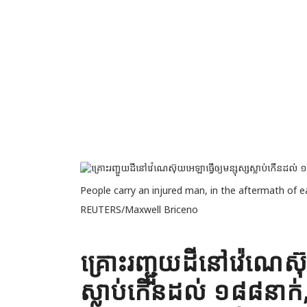
People carry an injured man, in the aftermath of e
REUTERS/Maxwell Briceno
គ្រោះរញ្ជួយដីនៅវ៉េណេស៊ុ
ស្លាប់កើនដល់ ១៨៨នាក់