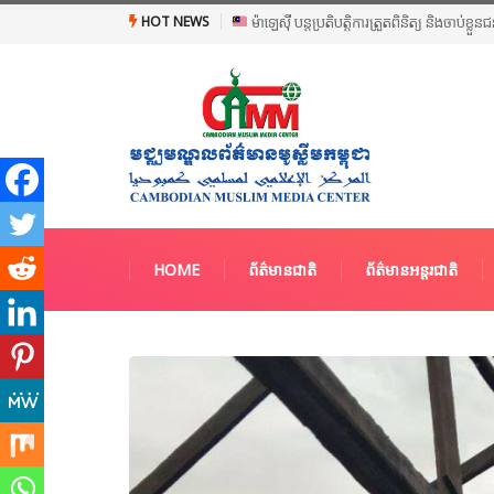
HOT NEWS
ម៉ាឡេស៊ី បន្តប្រតិបត្តិការត្រួតពិនិត្យ និងចាប់ខ្ល
HOME
ព័ត៌មានជាតិ
ព័ត៌មានអន្តរជាតិ