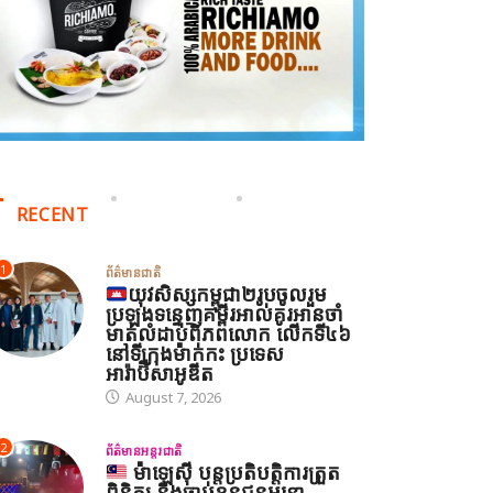
RECENT
ព័ត៌មានអន្តរជាតិ
1
ព័ត៌មានជាតិ
យុវសិស្សកម្ពុជា២រូបចូលរួម
ប្រឡងទន្ទេញគម្ពីរអាល់គូរអានចាំ
អ៊ីរ៉ង់ និងអាមេរិក អះអាងថាកិច្ច
មាត់លំដាប់ពិភពលោក លើកទី៤៦
ព្រមព្រៀងស្តីពីច្រកសមុទ្ទ
នៅទីក្រុងម៉ាក់កះ ប្រទេស
អារ៉ាប៊ីសាអូឌីត
Hormuz ជិតសម្រេចបានហើ
August 7, 2026
August 6, 2026
ព័ត៌មានអន្តរជាតិ
2
ព័ត៌មានអន្តរជាតិ
ម៉ាឡេស៊ី បន្តប្រតិបត្តិការត្រួត
ម៉ាឡេស៊ី បន្តប្រតិបត្តិការត្រួត
ពិនិត្យ និងចាប់ខ្លួនជនអន្តោ