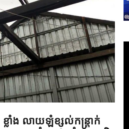
ខ្លាំង លាយឡំខ្សល់កន្រ្តាក់