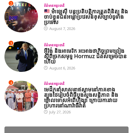
2
ព័ត៌មានអន្តរជាតិ
ម៉ាឡេស៊ី បន្តប្រតិបត្តិការត្រួតពិនិត្យ និង
ចាប់ខ្លួនជនអន្តោប្រវេសន៍ខុសច្បាប់ទូទាំង
ប្រទេស
August 7, 2026
3
ព័ត៌មានអន្តរជាតិ
អ៊ីរ៉ង់ និងអាមេរិក អះអាងថាកិច្ចព្រមព្រៀង
ស្តីពីច្រកសមុទ្ទ Hormuz ជិតសម្រេចបាន
ហើយ
August 6, 2026
4
ព័ត៌មានអន្តរជាតិ
មេដឹកនាំសាសនាឥស្លាមនៅភាគខាង
ត្បូងថៃរៀបចំពិធីបួងសួងសន្តិភាព និង
ថ្កោលទោសអំពើហិង្សា ក្រោយការវាយ
ប្រហារនៅណារ៉ាធីវ៉ាត់
July 27, 2026