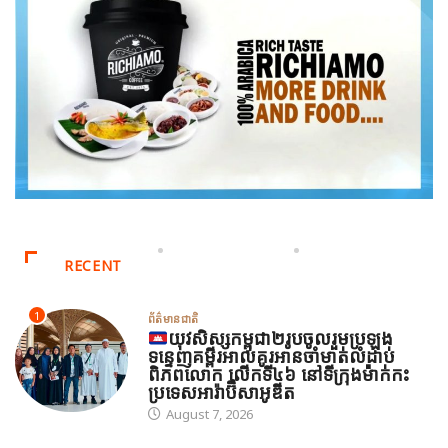
RECENT
1
ព័ត៌មានជាតិ
យុវសិស្សកម្ពុជា២រូបចូលរួមប្រឡង
ទន្ទេញគម្ពីរអាល់គូរអានចាំមាត់លំដាប់
ពិភពលោក លើកទី៤៦ នៅទីក្រុងម៉ាក់កះ
ប្រទេសអារ៉ាប៊ីសាអូឌីត
August 7, 2026