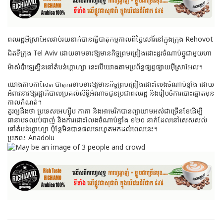
ពលរដ្ឋអ៊ីស្រាអែលរាប់រយនាក់បានធ្វើបាតុកម្មកាលពីថ្ងៃសៅរ៍នៅក្នុងក្រុង Rehovot
ជិតទីក្រុង Tel Aviv ដោយទាមទារឱ្យមានកិច្ចព្រមព្រៀងដោះដូរចំណាប់ថ្នូជាមួយហា
ម៉ាស់ប៉ាឡេស្ទីននៅតំបន់ហ្គាហ្សា
នេះបើយោងតាមប្រព័ន្ធផ្សព្វផ្សាយអ៊ីស្រាអែល។
យោងតាមកាសែត បាតុករទាមទារឱ្យមានកិច្ចព្រមព្រៀងដោះលែងចំណាប់ខ្មាំង ដោយ
អំពាវនាវឱ្យរដ្ឋាភិបាលប្រគល់សិទ្ធិអំណាចជូនប្រជាពលរដ្ឋ និងរៀបចំការបោះឆ្នោតមុន
កាលកំណត់។
គួរឲ្យដឹងថា ប្រទេសអេហ្ស៊ីប កាតា និងអាមេរិកបានព្យាយាមអស់ជាច្រើនខែដើម្បី
ធានាបទឈប់បាញ់ និងការដោះលែងចំណាប់ខ្មាំង ១២០ នាក់ដែលនៅសេសសល់
នៅតំបន់ហ្គាហ្សា ប៉ុន្តែមិនបានផលទេរហូតមកដល់ពេលនេះ។
ប្រភព៖ Anadolu