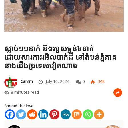
ស្លាប់១១នាក់ និងរបួសធ្ងន់៤នាក់
ដោយសារការរអិលបាក់ដី នៅតំបន់ភ្នំភាគ
ខាងជើងប្រទេសវៀតណាម
Camm
July 16, 2024
0
348
8 minutes read
Spread the love