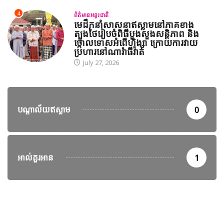
4
ព័ត៌មានអន្តរជាតិ
មេដឹកនាំសាសនាឥស្លាមនៅភាគខាង
ត្បូងថៃរៀបចំពិធីបួងសួងសន្តិភាព និង
ថ្កោលទោសអំពើហិង្សា ក្រោយការវាយ
ប្រហារនៅណារ៉ាធីវ៉ាត់
July 27, 2026
បណ្តាល័យឥស្លាម
0
អាល់គួរអាន
1