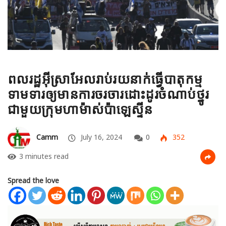
ពលរដ្ឋអ៊ីស្រាអែលរាប់រយនាក់ធ្វើបាតុកម្ម
ទាមទារឲ្យមានការចរចារដោះដូរចំណាប់ថ្នូរ
ជាមួយក្រុមហាម៉ាស់ប៉ាឡេស្ទីន
Camm
July 16, 2024
0
352
3 minutes read
Spread the love