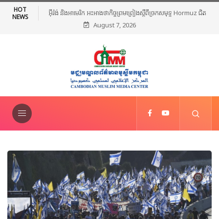
HOT
អ៊ីរ៉ង់ និងអាមេរិក អះអាងថាកិច្ចព្រមព្រៀងស្តីពីច្រកសមុទ្ទ Hormuz ជិត
NEWS
August 7, 2026
សម្រេចបានហើយ