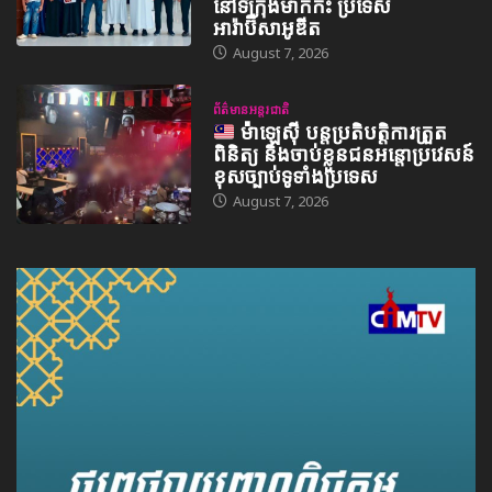
នៅទីក្រុងម៉ាក់កះ ប្រទេស
អារ៉ាប៊ីសាអូឌីត
August 7, 2026
ព័ត៌មានអន្តរជាតិ
ម៉ាឡេស៊ី បន្តប្រតិបត្តិការត្រួត
ពិនិត្យ និងចាប់ខ្លួនជនអន្តោប្រវេសន៍
ខុសច្បាប់ទូទាំងប្រទេស
August 7, 2026