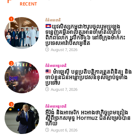
RECENT
1
ព័ត៌មានជាតិ
យុវសិស្សកម្ពុជា២រូបចូលរួមប្រឡង
ទន្ទេញគម្ពីរអាល់គូរអានចាំមាត់លំដាប់
ពិភពលោក លើកទី៤៦ នៅទីក្រុងម៉ាក់កះ
ប្រទេសអារ៉ាប៊ីសាអូឌីត
August 7, 2026
2
ព័ត៌មានអន្តរជាតិ
ម៉ាឡេស៊ី បន្តប្រតិបត្តិការត្រួតពិនិត្យ និង
ចាប់ខ្លួនជនអន្តោប្រវេសន៍ខុសច្បាប់ទូទាំង
ប្រទេស
August 7, 2026
3
ព័ត៌មានអន្តរជាតិ
អ៊ីរ៉ង់ និងអាមេរិក អះអាងថាកិច្ចព្រមព្រៀង
ស្តីពីច្រកសមុទ្ទ Hormuz ជិតសម្រេចបាន
ហើយ
August 6, 2026