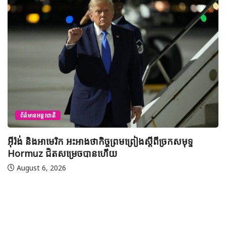
ព័ត៌មានជាតិ
យុវសិស្សកម្ពុជា២រូបចូលរួមប្រឡងទន្ទេញគម្ពីរអាល់គូរអានចា
មាត់លំដាប់ពិភពលោក លើកទី៤៦ នៅទីក្រុងម៉ាក់កះ ប្រទេស
អារ៉ាប៊ីសាអូឌីត
August 7, 2026