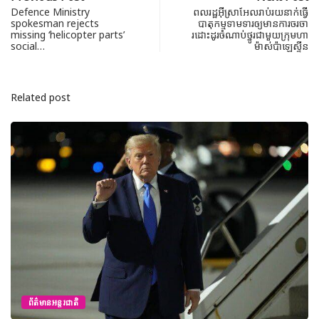
Defence Ministry
ពលរដ្ឋអ៊ីស្រាអែលរាប់រយនាក់ធ្វើ
spokesman rejects
បាតុកម្មទាមទារឲ្យមានការចរចា
missing ‘helicopter parts’
រដោះដូរចំណាប់ថ្នូរជាមួយក្រុមហា
social…
ម៉ាស់ប៉ាឡេស្ទីន
Related post
ព័ត៌មានជាតិ
យុវសិស្សកម្ពុជា២រូបចូលរួមប្រឡងទន្ទេញគម្ពីរអាល់គូរអានចា