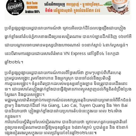
ប្រព័ន្ធផ្សព្វផ្សាយរដ្ឋបានរាយការណ៍ថា គ្រោះរអិលបាក់ដីដែលបង្កឡើងដោយភ្លៀង
ធ្លាក់ខ្លាំងនៅតំបន់ភ្នំភាគខាងជើងប្រទេសវៀតណាម បានកប់ឡានដឹកទំនិញ ១៦កៅអី
ដោយបណ្តាលអោយមានមនុស្ស
យ៉ាងហោចណាស់ ១១នាក់ស្លាប់ ៤នាក់របួសធ្ងន់។
នេះបើតាមការផ្សាយដោយសារព័ត៌មាន VN Express នៅថ្ងៃទី១៤ ខែកក្កដា
ឆ្នាំ២០២៤។
ប្រព័ន្ធផ្សព្វផ្សាយរដ្ឋបានរាយការណ៍កាលពីថ្ងៃសៅរ៍ថា ភ្លាមៗបន្ទាប់ពីកើតហេតុ
ក្រុមជួយសង្គ្រោះ រួមទាំងទាហាន និងអ្នកស្រុក បានទៅដល់នឹងប្រតិបត្តិ
ការជួយសង្គ្រោះ។ ចំនួនពិតប្រាកដរបស់មនុស្សនៅក្នុងឡាន មិនត្រូវបានគេដឹងនោះ
ទេ។ ដោយសារតែភ្លៀងធ្លាក់ខ្លាំងបានធ្វើឱ្យមានភាពស្មុគស្មាញដល់កិច្ចខិតខំប្រឹងប្រែង
ស្វែងរក និងជួយសង្គ្រោះ។
មជ្ឈមណ្ឌលជាតិសម្រាប់ការព្យាករណ៍ជលសាស្ត្រឧតុនិយមដោយព្រមានអំពីទឹកជំនន់
ភ្លាមៗ និងការបាក់ដីនៅ Ha Giang, Lao Cai, Tuyen Quang និង Yen Bai
បាននិយាយថា ភ្លៀងធ្លាក់ខ្លាំងបានវាយប្រហារតំបន់នេះក្នុងរយៈពេល ២៤ម៉ោង
កន្លងមក។
ការិយាល័យស្ថិតិទូទៅរបស់វៀតណាម បាននិយាយថា គ្រោះមហន្តរាយធម្មជាតិនៅ
ក្នុងប្រទេសវៀតណាមបានធ្វើឱ្យមនុស្សចំនួន ៦៨នាក់ស្លាប់ ឬបាត់ខ្លួន និង ៥៦នាក់
ផ្សេងទៀតរងរបួសក្នុងរយៈពេលប្រាំមួយខែនៃឆ្នាំ២០២៤នេះ៕