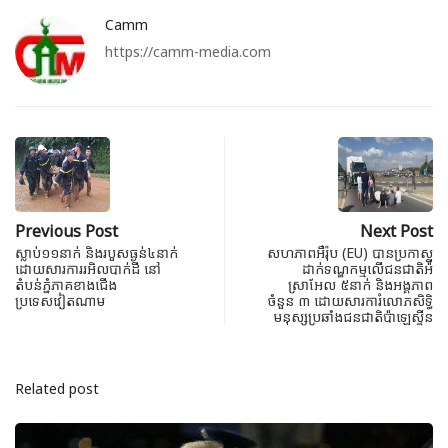
Camm
https://camm-media.com
Previous Post
Next Post
ស្លាប់១១នាក់ និងរបួសធ្ងន់៤នាក់
សហភាពអឺរ៉ុប (EU) បានប្រកាស
ដោយសារការរអិលបាក់ដី នៅ
ដាក់ទណ្ឌកម្មលើជនជាតិអ៉ី
តំបន់ភ្នំភាគខាងជើង
ស្រាអែល ៥នាក់ និងអង្គភាព
ប្រទេសវៀតណាម
ចំនួន ៣ ដោយសារការំលោភសិទ្ធិ
មនុស្សប្រឆាំងជនជាតិប៉ាឡេស្ទីន
Related post