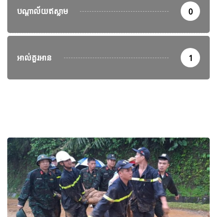
បណ្តាល័យឥស្លាម
0
អាល់គួរអាន
1