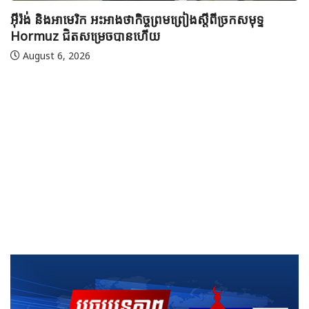
មាត់លំដាប់ពិភពលោក លើកទី៤៦ នៅទីក្រុងម៉ាក់កះ ប្រទេស
អារ៉ាប៊ីសាអូឌីត
August 7, 2026