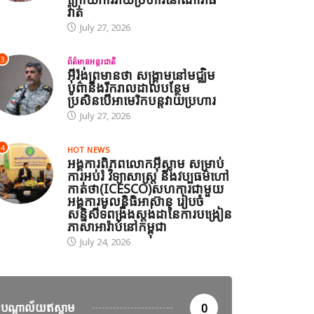
វ៉ាត់
July 27, 2026
3
ព័ត៌មានអន្តរជាតិ
អ៊ីរ៉ង់ព្រមានថា សង្គ្រាមនៅមជ្ឈិម
បូព៌ានឹងរីករាលដាលបន្ថែម
ប្រសិនបើអាមេរិកបន្តវាយប្រហារ
July 27, 2026
4
HOT NEWS
អង្គការពិភពលោកអ៊ីស្លាម សម្រាប់
ការអប់រំ វិទ្យាសាស្ត្រ និងវប្បធម៌ហៅ
កាត់ថា(ICESCO)សហការជាមួយ
អង្គការមូលនិធិអាស៊ាន រៀបចំ
សន្និសីទពង្រឹងស្តង់ដានៃការបង្រៀន
ភាសាអារ៉ាប់នៅកម្ពុជា
July 24, 2026
បណ្តាល័យឥស្លាម
0