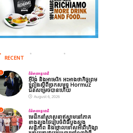
RECENT
1
ព័ត៌មានអន្តរជាតិ
អ៊ីរ៉ង់ និងអាមេរិក អះអាងថាកិច្ចព្រម
ព្រៀងស្តីពីច្រកសមុទ្ទ Hormuz
ជិតសម្រេចបានហើយ
August 6, 2026
2
ព័ត៌មានអន្តរជាតិ
មេដឹកនាំសាសនាឥស្លាមនៅភាគ
ខាងត្បូងថៃរៀបចំពិធីបួងសួង
សន្តិភាព និងថ្កោលទោសអំពើហិង្សា
ក្រោយការវាយប្រហារនៅណារ៉ាធី