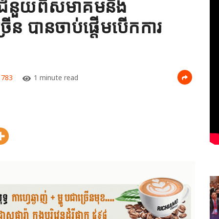
ាជំនួយពីសមាគមនិង
្រើន បានចាប់ផ្តើមបើកការ
783
1 minute read