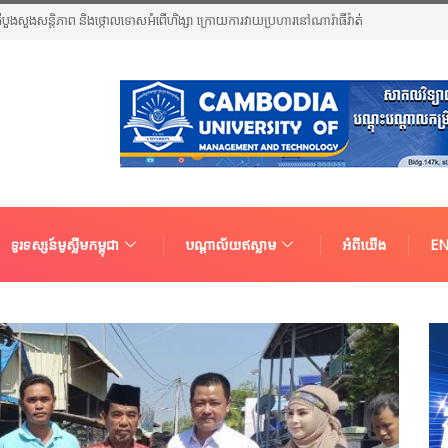
បួងសួងសន្តិភាព និងថ្កោលទោសអំពើហិង្សា ក្រោយការវាយប្រហារនៅណារ៉ាធីវ៉ាត់
ទូរទស្សន៍មូស្លីមកម្ពុជា
បណ្តាល័យឥស្លាម
អំពីយើង
EN