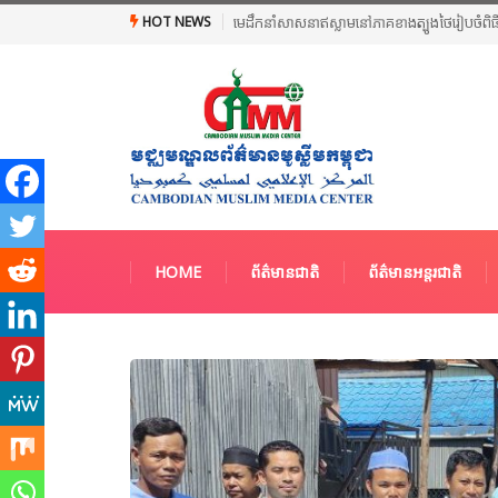
HOT NEWS
មេដឹកនាំសាសនាឥស្លាមនៅភាគខាងត្បូងថៃរៀបចំពិធី
HOME
ព័ត៌មានជាតិ
ព័ត៌មានអន្តរជាតិ