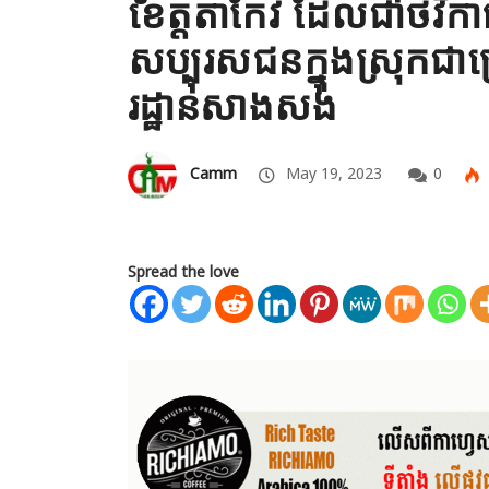
ខេត្តតាកែវ ដែលជាថវិក
សប្បុរសជនក្នុងស្រុកជាច
រដ្ឋានសាងសង់
Camm
May 19, 2023
0
Spread the love