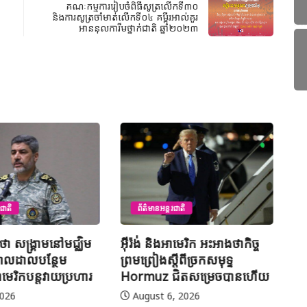
គណៈកម្មការរៀបចំពិធីសូត្រលើកទី៣០
និងការសូត្រចាំមាត់លើកទី០៤ គម្ពីរអាល់គួរ
អាននុលការីមថ្នាក់ជាតិ ឆ្នាំ២០២៣
ជាតិ
ព័ត៌មានអន្តរជាតិ
ានថា សង្គ្រាមនៅមជ្ឈិម
អ៊ីរ៉ង់ និងអាមេរិក អះអាងថាកិច្ច
មេ
ករាលដាលបន្ថែម
ព្រមព្រៀងស្តីពីច្រកសមុទ្ទ
ខា
មេរិកបន្តវាយប្រហារ
Hormuz ជិតសម្រេចបានហើយ
សន
ហិ
2026
August 6, 2026