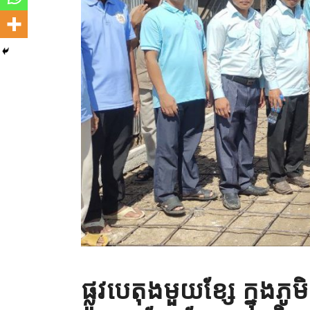
ផ្លូវបេតុងមួយខ្សែ ក្នុង