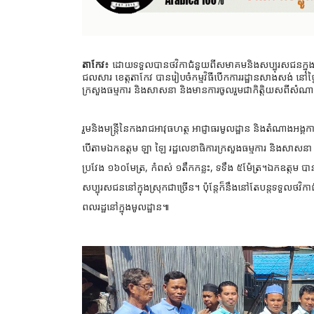
តាកែវ
៖ ដោយទទួលបានថវិកាជំនួយពីសមាគមនិងសប្បុរសជនក្នុងស្រុកជ
ជលសារ ខេត្តតាកែវ បានរៀបចំកម្មវិធីបើកការរដ្ឋានសាងសង់ នៅថ
ក្រសួងធម្មការ និងសាសនា និងមានការចូលរួមជាកិត្តិយសពីសំណ
រួមនិងមន្ត្រីនៃកងរាជអាវុធហត្ថ អាជ្ញាធរមូលដ្ឋាន និងតំណាងអ
បើតាមឯកឧត្តម ឡា ឡៃ រដ្ឋលេខាធិការក្រសួងធម្មការ និងសាសនា 
ប្រវែង ១៦០មែត្រ, កំពស់ ១តឹកកន្លះ, ទទឹង ៥ម៉ែត្រ។ឯកឧត្តម បា
សប្បុរសជននៅក្នុងស្រុកជាច្រើន។ ប៉ុន្តែក៏នឹងនៅតែបន្តទទួលថវិក
ពលរដ្ឋនៅក្នុងមូលដ្ឋាន៕