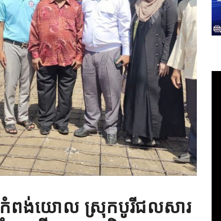
ភូមិកំពង់យោល ស្រុកបូរីជលសារ