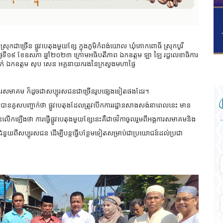
ាច្រើន ផ្លូវបេតុងមួយខ្សែ ក្នុងភូមិកំពង់យោល ឃុំគោកពោធិ៍ ស្រុកបូរី
្ងៃទី១៩ ខែឧសភា ឆ្នាំ២០២៣ ក្រោមអធិបតីភាព ឯកឧត្ដម ឡា ឡៃ រដ្ឋលេខាធិការ
ាក់ ឯកឧត្តម សុប សេន អគ្គនាយករងនៃក្រសួងមហាផ្ទៃ
ង្គការសមាគម ក៏ដូចជាសប្បុរសជនជាច្រើនរូបផ្សេងទៀតផងដែរ។
បានគូសបញ្ចាក់ថា ផ្លូវបេតុងដែលត្រូវបើកការរដ្ឋានសាងសង់នាពេលនេះ មាន
នលើកឡើងថា ការធ្វើផ្លូវបេតុងមួយខ្សែនេះគឺជាថវិកាចូលរួមពីអង្គការសមាគមនិង
ាជំនួយពីសប្បុរសជន ដើម្បីបន្តធ្វើបន្ថែមទៀតសម្រាប់ជាប្រយោជន៍ដល់ប្រជា