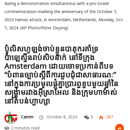
during a demonstration simultaneous with a pro-Israeli
commemoration marking the anniversary of the October 7,
2023 Hamas attack, in Amsterdam, Netherlands, Monday, Oct.
7, 2024. (AP Photo/Peter Dejong)
ប៉ូលិសហូឡង់ចាប់ខ្លួនបាតុករគាំទ្រ
ប៉ាឡេស្ទីនរាប់សិបនាក់ នៅទីក្រុង
Amsterdam ដោយចោទប្រកាន់ពីបទ
“បំពានច្បាប់ស្ដីពីការជួបជុំជាសាធារណៈ”
នៅក្នុងការប្រមូលផ្តុំគ្នាប្រារព្ធខួបមួយឆ្នាំនៃ
សង្គ្រាមរវាងអ៊ីស្រាអែល និងក្រុមហាម៉ាស់
នៅតំបន់ហ្គាហ្សា
Camm
October 8, 2024
0
287
2 minutes read