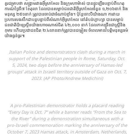
គួរជម្រាបថា សង្គ្រាមរវាងអ៊ីស្រាអែល និងក្រុមហាម៉ាស់ បានផ្ទុះឡើងបន្ទាប់ពីហេតុ
ការណ៍ថ្ងៃទី៧ ខែតុលា ដែលបានសម្លាប់ជនជាតិអ៊ីស្រាអែលចំនួន ១,២០៦នាក់ និង
មនុស្ស ២៥១នាក់ ត្រូវបានចាប់ជាចំណាប់ខ្មាំង។ ប៉ុន្តែទោះបីយ៉ាងណា ការវាយ
ប្រហារសងសឹកជាបន្តបន្ទាប់ពីសំណាក់អ៊ីស្រាអែល នៅតំបន់ហ្គាហ្សា បានសម្លាប់
ជនជាតិប៉ាឡេស្ទីនយ៉ាងហោចណាស់ជិត ៤២,០០០ នាក់ ដែលភាគច្រើនជាស្ត្រីនិង
កុមារ ហើយប្រជាជនជិត ២.៤លាននាក់ត្រូវបានជម្លៀស ចំពេលមានវិបត្តិមនុស្សធម៌
យ៉ាងធ្ងន់ធ្ងរ៕
Italian Police and demonstrators clash during a march in
support of the Palestinian people in Rome, Saturday, Oct.
5, 2024, two days before the anniversary of Hamas-led
groups’ attack in Israeli territory outside of Gaza on Oct. 7,
2023. (AP Photo/Andrew Medichini)
A pro-Palestinian demonstrator holds a placard reading
“Every Day is Oct. 7” while a banner reads “From the Sea to
the River” during a demonstration simultaneous with a
pro-Israeli commemoration marking the anniversary of the
October 7, 2023 Hamas attack, in Amsterdam, Netherlands,