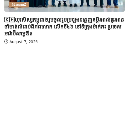
ព័ត៌មានជាតិ
🇰🇭យុវសិស្សកម្ពុជា២រូបចូលរួមប្រឡងទន្ទេញគម្ពីរអាល់គូរអាន
ចាំមាត់លំដាប់ពិភពលោក លើកទី៤៦ នៅទីក្រុងម៉ាក់កះ ប្រទេស
អារ៉ាប៊ីសាអូឌីត
August 7, 2026
🇲
ប្