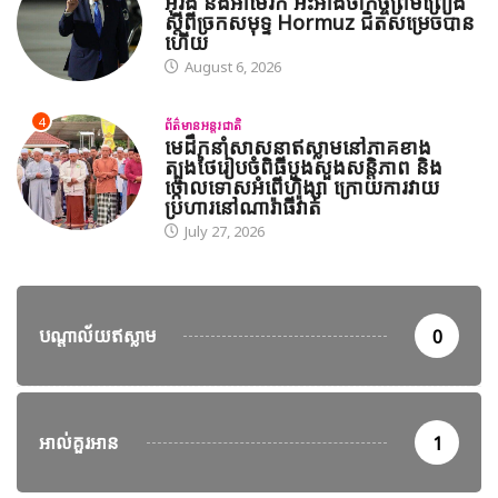
អ៊ីរ៉ង់ និងអាមេរិក អះអាងថាកិច្ចព្រមព្រៀង
ស្តីពីច្រកសមុទ្ទ Hormuz ជិតសម្រេចបាន
ហើយ
August 6, 2026
4
ព័ត៌មានអន្តរជាតិ
មេដឹកនាំសាសនាឥស្លាមនៅភាគខាង
ត្បូងថៃរៀបចំពិធីបួងសួងសន្តិភាព និង
ថ្កោលទោសអំពើហិង្សា ក្រោយការវាយ
ប្រហារនៅណារ៉ាធីវ៉ាត់
July 27, 2026
បណ្តាល័យឥស្លាម
0
អាល់គួរអាន
1