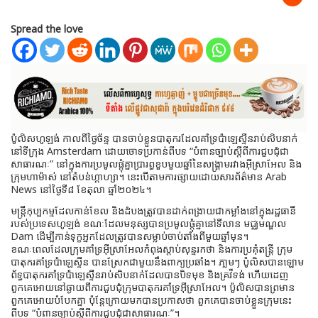
Spread the love
ប៉ូលិសហូឡង់ កាលពីថ្ងៃច័ន្ទ បានចាប់ខ្លួនបាតុករដែលគាំទ្រប៉ាឡេស្ទីនរាប់សិបនាក់
នៅទីក្រុង Amsterdam ដោយចោទប្រកាន់ពីបទ “បំពានច្បាប់ស្ដីពីការជួបជុំជា
សាធារណៈ” នៅក្នុងការប្រមូលផ្តុំគ្នាប្រារព្ធខួបមួយឆ្នាំនៃសង្គ្រាមរវាងអ៊ីស្រាអែល និង
ក្រុមហាម៉ាស់ នៅតំបន់ហ្គាហ្សា។ នេះបើតាមការផ្សាយដោយសារព័ត៌មាន Arab
News នៅថ្ងៃទី៨ ខែតុលា ឆ្នាំ២០២៤។
មន្ត្រីកុប្បកម្មដែលកាន់ខែល និងដំបងត្រូវបានដាក់ពង្រាយជាកម្លាំងនៅក្នុងរដ្ឋធានី
របស់ប្រទេសហូឡង់ ខណៈដែលមនុស្សបានប្រមូលផ្តុំគ្នានៅទីលាន មជ្ឈមណ្ឌល
Dam ដើម្បីកាន់ទុក្ខអ្នកដែលត្រូវបានសម្លាប់ចាប់តាំងពីមួយឆ្នាំមុន។
ខណៈពេលដែលក្រុមគាំទ្រអ៊ីស្រាអែលកំពុងស្តាប់សុន្ទរកថា និងការប្រគុំតន្ត្រី ក្រុម
បាតុករគាំទ្រប៉ាឡេស្ទីន បានស្រែកជាមួយនឹងពាក្យប្រឆាំង។ ភា្លមៗ ប៉ូលិសបានឡោម
ព័ទ្ធបាតុករគាំទ្រប៉ាឡេស្ទីនរាប់សិបនាក់ដែលបានបិទមុខ និងគ្រវីទង់ ហើយដេញ
ពួកគេអោយនៅឆ្ងាយពីការជួបជុំក្រុមបាតុករគាំទ្រអ៊ីស្រាអែល។ ប៉ូលិសបានព្រមាន
ពួកគេអោយបំបែកគ្នា ប៉ុន្តែក្រោយមកបានប្រកាសថា ពួកគេបានចាប់ខ្លួនក្រុមនេះ
ពីបទ “បំពានច្បាប់ស្ដីពីការជួបជុំជាសាធារណៈ”។