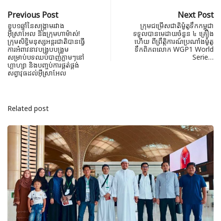
Previous Post
Next Post
ខួប១ឆ្នាំនៃសង្គ្រាមរវាង
ក្រុមជម្រើសជាតិម៉ូតូទឹកកម្ពុជា
អ៊ីស្រាអែល និងក្រុមហាម៉ាស់!
ទទួលបានមេដាយចំនួន ៤ គ្រឿង
ក្រុមសិទ្ធិមនុស្សអន្តរជាតិបានធ្វើ
ហើយ ពីព្រឹត្តិការណ៍ប្រណាំងម៉ូតូ
ការអំពាវនាវបង្រួបបង្រួម
ទឹកពិភពលោក WGP1 World
សម្រាប់បទឈប់បាញ់ភ្លាមៗនៅ
Serie…
ហ្គាហ្សា និងបញ្ចប់ការផ្គត់ផ្គង់
សព្វាវុធដល់អ៊ីស្រាអែល
Related post