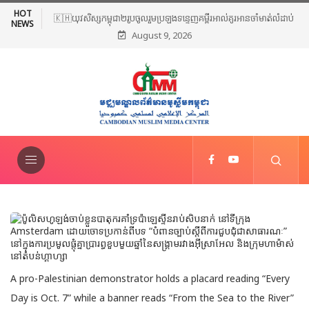
HOT
🇰🇭យុវសិស្សកម្ពុជា២រូបចូលរួមប្រឡងទន្ទេញគម្ពីរអាល់គូរអានចាំមាត់លំដាប់
NEWS
August 9, 2026
ពិភពលោក លើកទី៤៦ នៅទីក្រុងម៉ាក់កះ ប្រទេសអារ៉ាប៊ីសាអូឌីត
A pro-Palestinian demonstrator holds a placard reading “Every
Day is Oct. 7” while a banner reads “From the Sea to the River”