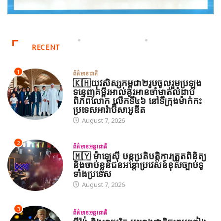
RECENT
1
ព័ត៌មានជាតិ
🇰🇭យុវសិស្សកម្ពុជា២រូបចូលរួមប្រឡង
ទន្ទេញគម្ពីរអាល់គូរអានចាំមាត់លំដាប់
ពិភពលោក លើកទី៤៦ នៅទីក្រុងម៉ាក់កះ
ប្រទេសអារ៉ាប៊ីសាអូឌីត
August 7, 2026
2
ព័ត៌មានអន្តរជាតិ
🇲🇾 ម៉ាឡេស៊ី បន្តប្រតិបត្តិការត្រួតពិនិត្យ
និងចាប់ខ្លួនជនអន្តោប្រវេសន៍ខុសច្បាប់ទូ
ទាំងប្រទេស
August 7, 2026
3
ព័ត៌មានអន្តរជាតិ