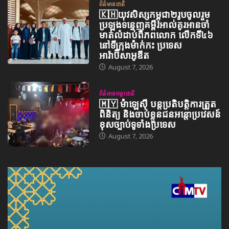
ព័ត៌មានជាតិ
🇰🇭យុវសិស្សកម្ពុជា២រូបចូលរួម
ប្រឡងទន្ទេញគម្ពីរអាល់គូរអានចាំ
មាត់លំដាប់ពិភពលោក លើកទី៤៦
នៅទីក្រុងម៉ាក់កះ ប្រទេស
អារ៉ាប៊ីសាអូឌីត
August 7, 2026
ព័ត៌មានអន្តរជាតិ
🇲🇾 ម៉ាឡេស៊ី បន្តប្រតិបត្តិការត្រួត
ពិនិត្យ និងចាប់ខ្លួនជនអន្តោប្រវេសន៍
ខុសច្បាប់ទូទាំងប្រទេស
August 7, 2026