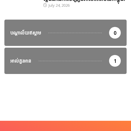
July 24, 2026
បណ្តាល័យឥស្លាម
0
អាល់គួរអាន
1