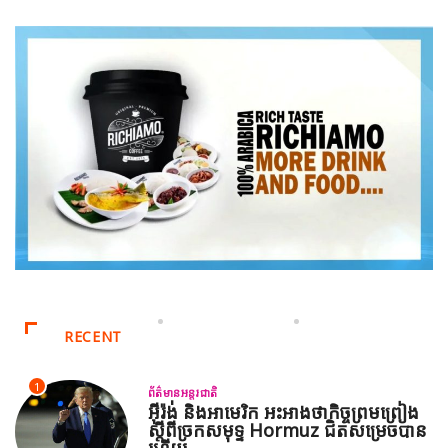
RECENT
1
ព័ត៌មានអន្តរជាតិ
អ៊ីរ៉ង់ និងអាមេរិក អះអាងថាកិច្ចព្រមព្រៀង
ស្តីពីច្រកសមុទ្ទ Hormuz ជិតសម្រេចបាន