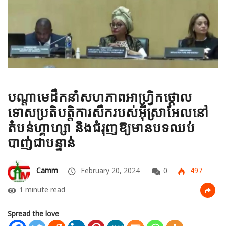
បណ្តាមេដឹកនាំសហភាពអាហ្រ្វិកថ្កោល
ទោសប្រតិបត្តិការសឹករបស់អ៊ីស្រាអែលនៅ
តំបន់ហ្គាហ្សា និងជំរុញឱ្យមានបទឈប់
បាញ់ជាបន្ទាន់
Camm
February 20, 2024
0
497
1 minute read
Spread the love