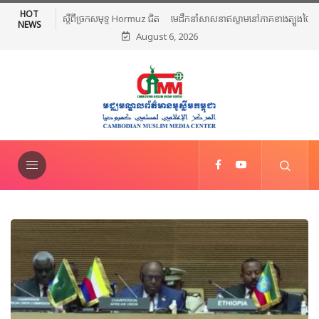
HOT
មេដឹកនាំសាសនាឥស្លាមនៅភាគខាងត្បូងថៃរៀបចំពិធីបួងសួងសន្តិភាព និងថ្កោល
NEWS
August 6, 2026
ទោសអំពើហិង្សា ក្រោយការវាយប្រហារនៅណារ៉ាធីវ៉ាត់