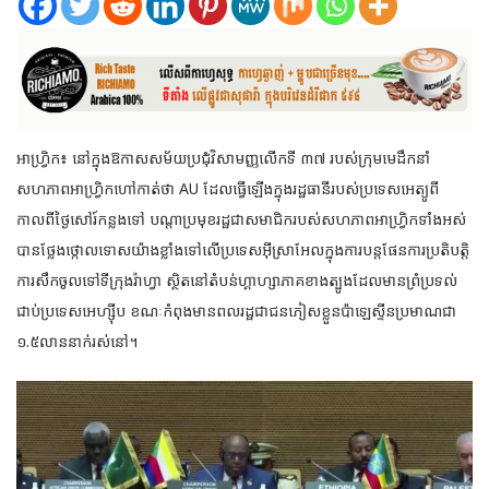
អាហ្រ្វិក៖ នៅក្នុងឱកាសសម័យប្រជុំវិសាមញ្ញលើកទី ៣៧ របស់ក្រុមមេដឹកនាំ
សហភាពអាហ្វ្រិកហៅកាត់ថា AU ដែលធើ្វឡើងក្នុងរដ្ឋធានីរបស់ប្រទេសអេត្យូពី
កាលពីថ្ងៃសៅរ៍កន្លងទៅ បណ្តាប្រមុខរដ្ឋជាសមាជិក
របស់សហភាពអាហ្វ្រិកទាំងអស់
បានថ្លែងថ្កោលទោសយ៉ាងខ្លាំងទៅលើប្រទេសអ៊ីស្រាអែលក្នុងការបន្តផែនការប្រតិបត្តិ
ការសឹកចូលទៅទីក្រុងរ៉ាហ្វា ស្ថិតនៅតំបន់ហ្គាហ្សាភាគខាងត្បូងដែលមានព្រំប្រទល់
ជាប់ប្រទេសអេហ្ស៊ីប ខណៈកំពុងមានពលរដ្ឋជាជនភៀសខ្លួនប៉ាឡេស្ទីនប្រមាណជា
១.៥លាននាក់រស់នៅ។