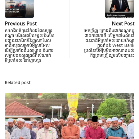
Previous Post
Next Post
សហជីពធំៗនៅកំពង់ផែសមុទ្រ
អេស្ប៉ាញ គ្រោងនឹងដាក់ទណ្ឌកម្ម
ឥណ្ឌា បដិសេធមិនទទួលនិងមិន
ជាឯកតោភាគី លើអ្នកតាំងលំនៅ
បញ្ជូននាវាដឹក​ទំនិញណាដែល​
ជនជាតិអ៊ីស្រាអែលដោយហិង្សា
មាន​​អាវុធ​សម្រាប់អ៊ីស្រាអែល ​
ក្នុងតំបន់ West Bank
ដើម្បីប្រឆាំង​នឹង​សង្គ្រាម និង​ការ​
ប្រសិនបើអឺរ៉ុបមិនអាចឈានដល់
សម្លាប់​ជនស្លូតត្រង់ពីសំណាក់​
កិច្ចព្រមព្រៀងរួមលើបញ្ហានេះ
អ៊ីស្រាអែល នៅហ្គាហ្សា
Related post