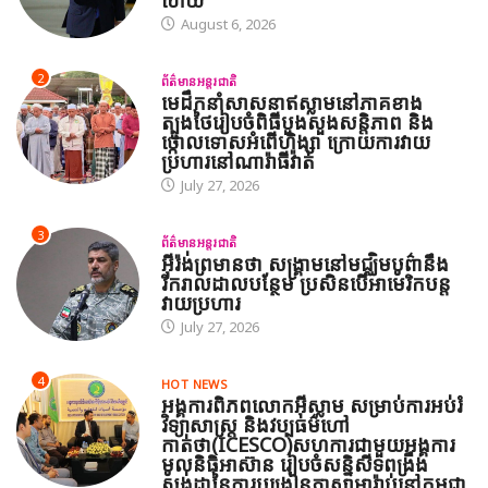
ហើយ
August 6, 2026
2
ព័ត៌មានអន្តរជាតិ
មេដឹកនាំសាសនាឥស្លាមនៅភាគខាង
ត្បូងថៃរៀបចំពិធីបួងសួងសន្តិភាព និង
ថ្កោលទោសអំពើហិង្សា ក្រោយការវាយ
ប្រហារនៅណារ៉ាធីវ៉ាត់
July 27, 2026
3
ព័ត៌មានអន្តរជាតិ
អ៊ីរ៉ង់ព្រមានថា សង្គ្រាមនៅមជ្ឈិមបូព៌ានឹង
រីករាលដាលបន្ថែម ប្រសិនបើអាមេរិកបន្ត
វាយប្រហារ
July 27, 2026
4
HOT NEWS
អង្គការពិភពលោកអ៊ីស្លាម សម្រាប់ការអប់រំ
វិទ្យាសាស្ត្រ និងវប្បធម៌ហៅ
កាត់ថា(ICESCO)សហការជាមួយអង្គការ
មូលនិធិអាស៊ាន រៀបចំសន្និសីទពង្រឹង
ស្តង់ដានៃការបង្រៀនភាសាអារ៉ាប់នៅកម្ពុជា