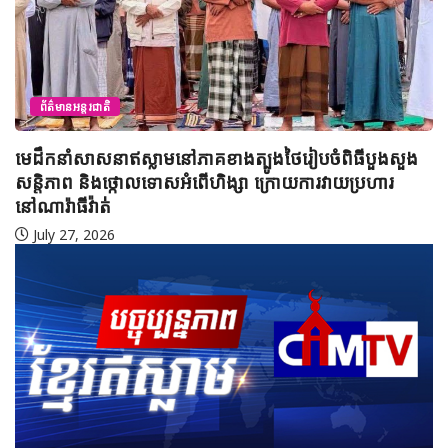
ព័ត៌មានអន្តរជាតិ
មេដឹកនាំសាសនាឥស្លាមនៅភាគខាងត្បូងថៃរៀបចំពិធីបួងសួង
សន្តិភាព និងថ្កោលទោសអំពើហិង្សា ក្រោយការវាយប្រហារ
នៅណារ៉ាធីវ៉ាត់
July 27, 2026