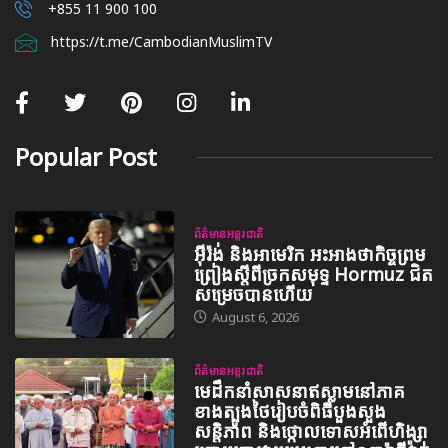
+855 11 900 100
https://t.me/CambodianMuslimTV
Popular Post
ព័ត៌មានអន្តរជាតិ
អ៊ីរ៉ង់ និងអាមេរិក អះអាងថាកិច្ចព្រម
ព្រៀងស្តីពីច្រកសមុទ្ទ Hormuz ជិត
សម្រេចបានហើយ
August 6, 2026
ព័ត៌មានអន្តរជាតិ
មេដឹកនាំសាសនាឥស្លាមនៅភាគ
ខាងត្បូងថៃរៀបចំពិធីបួងសួង
សន្តិភាព និងថ្កោលទោសអំពើហិង្សា